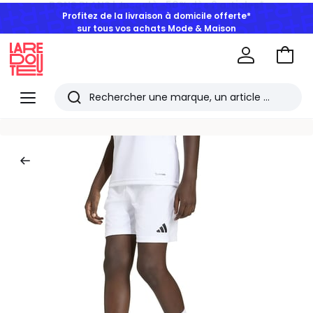
Profitez de la livraison à domicile offerte*
sur tous vos achats Mode & Maison
Aller
au
La
panie
Redoute
Menu
Rechercher
Les
derniers
articles
consultés