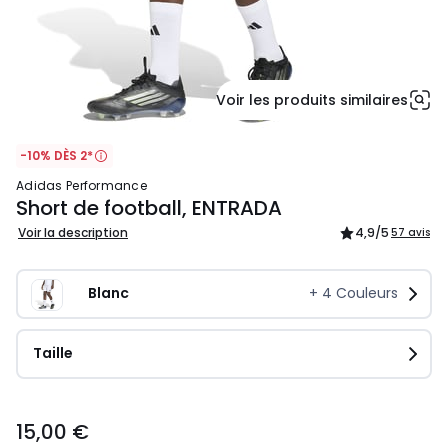
Voir les produits similaires
-10% DÈS 2*
adidas Performance
Short de football, ENTRADA
Voir la description
4,9
/5
57 avis
Blanc
+
4
Couleurs
Taille
15,00
15,00 €
€.