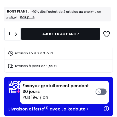
BONS PLANS :
-10% dès l’achat de 2 articles au choix*
J'en
BONS
Voir plus
profite !
PLANS
:
-10%
Quantité
1
AJOUTER AU PANIER
dès
l’achat
de
2
articles
Livraison sous 2 à 3 jours
au
choix*
J'en
Livraison à partir de :
1,99 €
profite
!
Essayez gratuitement pendant
30 jours
Puis 19€ / an
(1)
Livraison offerte
avec La Redoute +