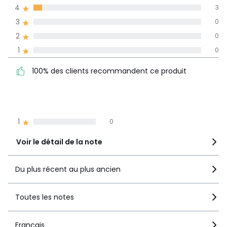
4
3
l'ensemble des
pays
3
0
2
0
Avis 100% certifiés,
1
0
La Redoute s'engage
100% des clients
5
54
100% des clients recommandent ce produit
recommandent ce produit
4
3
3
0
2
0
1
0
Voir le détail de la note
Du plus récent au plus ancien
Toutes les notes
Français