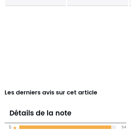
Les derniers avis sur cet article
4,9
Détails de la note
57 avis
de moyenne
5
54
obtenue sur