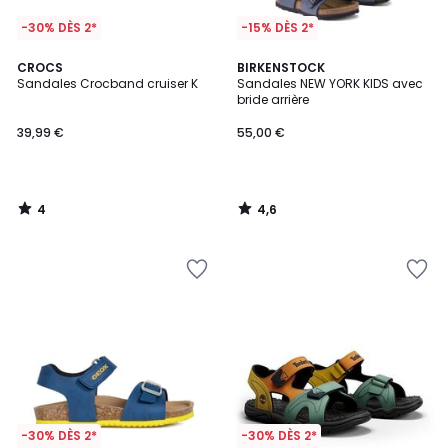
-30% DÈS 2*
-15% DÈS 2*
4
4,6
CROCS
BIRKENSTOCK
/
/ 5
Sandales Crocband cruiser K
Sandales NEW YORK KIDS avec
5
bride arrière
39,99 €
55,00 €
4
4,6
/
/
5
5
-30% DÈS 2*
-30% DÈS 2*