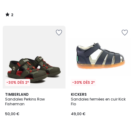
2
/
5
-30% DÈS 2*
-30% DÈS 2*
5
TIMBERLAND
KICKERS
/
Sandales Perkins Row
Sandales fermées en cuir Kick
5
Fisherman
Flo
50,00 €
49,00 €