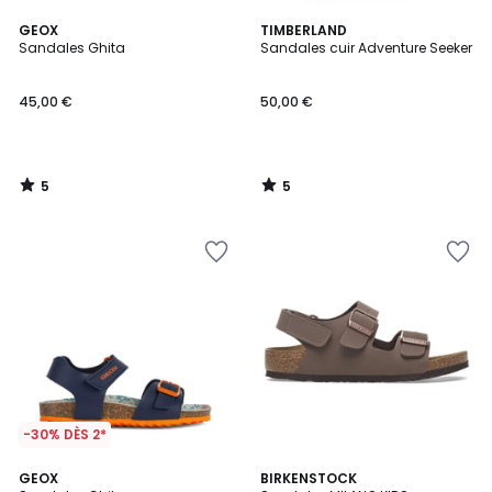
5
5
GEOX
TIMBERLAND
/
/
Sandales Ghita
Sandales cuir Adventure Seeker
5
5
45,00 €
50,00 €
5
5
/
/
5
5
-30% DÈS 2*
4,5
GEOX
BIRKENSTOCK