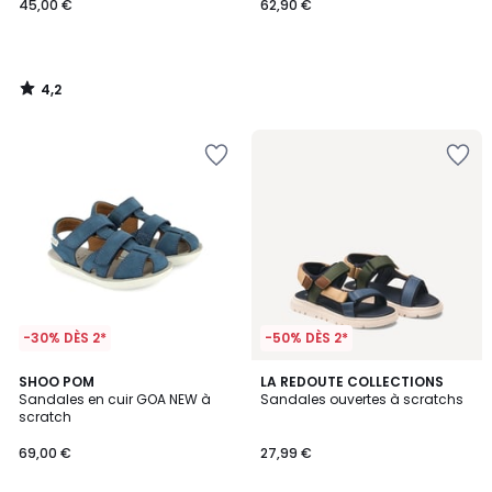
45,00 €
62,90 €
4,2
/
5
-30% DÈS 2*
-50% DÈS 2*
3
4
2
SHOO POM
LA REDOUTE COLLECTIONS
/
/
Sandales en cuir GOA NEW à
Sandales ouvertes à scratchs
Couleurs
5
5
scratch
69,00 €
27,99 €