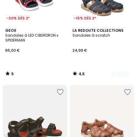
-30% DÈS 2*
-15% DÈS 2*
5
4,5
GEOX
2
LA REDOUTE COLLECTIONS
/
/ 5
Sandales à LED CIBERDRON x
Sandales à scratch
Couleurs
5
SPIDERMAN
65,00 €
24,99 €
5
4,5
/
/
5
5