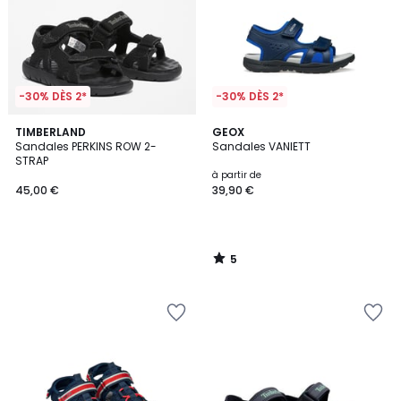
-30% DÈS 2*
-30% DÈS 2*
5
TIMBERLAND
GEOX
/
Sandales PERKINS ROW 2-
Sandales VANIETT
5
STRAP
à partir de
45,00 €
39,90 €
5
/
5