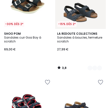
-30% DÈS 2*
-15% DÈS 2*
3,8
SHOO POM
2
LA REDOUTE COLLECTIONS
/ 5
Sandales cuir Goa Boy à
Sandales à boucles, fermeture
Couleurs
scratch
scratch
69,00 €
27,99 €
3,8
/
5