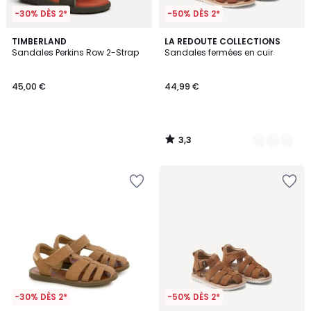
-30% DÈS 2*
-50% DÈS 2*
3,3
TIMBERLAND
2
LA REDOUTE COLLECTIONS
/ 5
Sandales Perkins Row 2-Strap
Sandales fermées en cuir
Couleurs
45,00 €
44,99 €
3,3
/
5
-30% DÈS 2*
-50% DÈS 2*