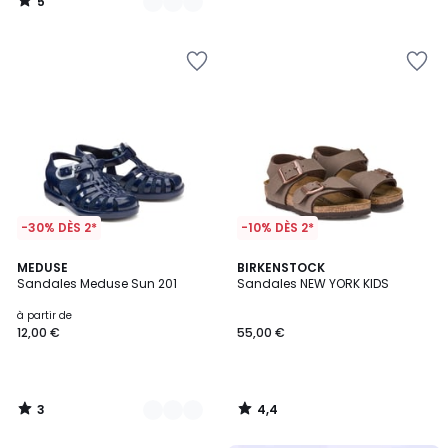
5
/
5
-30% DÈS 2*
-10% DÈS 2*
3
4,4
2
MEDUSE
BIRKENSTOCK
/
/ 5
Sandales Meduse Sun 201
Sandales NEW YORK KIDS
Couleurs
5
à partir de
12,00 €
55,00 €
3
4,4
/
/
5
5