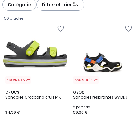
à
à
Catégorie
Filtrer et trier
gauche
droite
50 articles
-30% DÈS 2*
-30% DÈS 2*
CROCS
GEOX
Sandales Crocband cruiser K
Sandales respirantes WADER
34,99
à partir de
34,99 €
59,90 €
€.