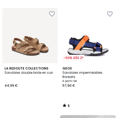
-30% DÈS 2*
5
LA REDOUTE COLLECTIONS
GEOX
/
Sandales double bride en cuir
Sandales imperméables
5
Borealis
à partir de
44,99 €
57,90 €
5
/
5
FINAL