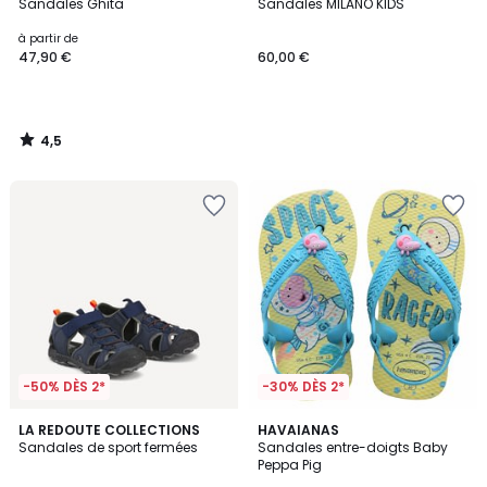
/ 5
Sandales Ghita
Sandales MILANO KIDS
à partir de
47,90 €
60,00 €
4,5
/
5
-50% DÈS 2*
-30% DÈS 2*
5
2
LA REDOUTE COLLECTIONS
HAVAIANAS
/
Sandales de sport fermées
Sandales entre-doigts Baby
Couleurs
5
Peppa Pig