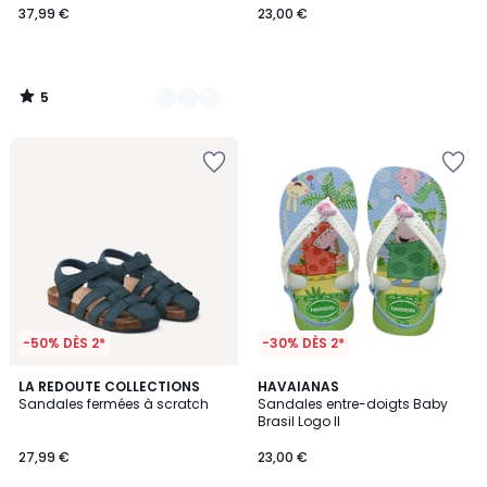
37,99 €
23,00 €
5
/
5
-50% DÈS 2*
-30% DÈS 2*
2
LA REDOUTE COLLECTIONS
HAVAIANAS
/
Sandales fermées à scratch
Sandales entre-doigts Baby
5
Brasil Logo II
27,99 €
23,00 €