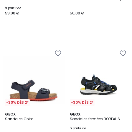
à partir de
59,90 €
50,00 €
-30% DÈS 2*
-30% DÈS 2*
4,2
GEOX
GEOX
/ 5
Sandales Ghita
Sandales fermées BOREALIS
à partir de