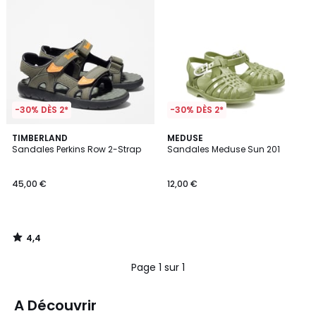
-30% DÈS 2*
-30% DÈS 2*
4,4
TIMBERLAND
MEDUSE
/ 5
Sandales Perkins Row 2-Strap
Sandales Meduse Sun 201
45,00 €
12,00 €
4,4
/
5
Page 1 sur 1
A Découvrir