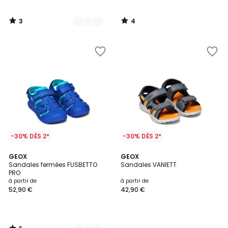
3
4
/
/
5
5
-30% DÈS 2*
-30% DÈS 2*
5
2
GEOX
GEOX
/
Sandales fermées FUSBETTO
Sandales VANIETT
Couleurs
5
PRO
à partir de
à partir de
52,90 €
42,90 €