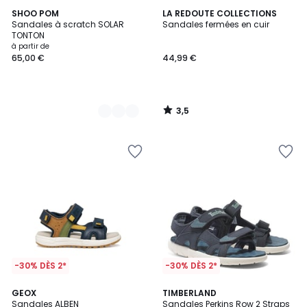
3,5
2
SHOO POM
LA REDOUTE COLLECTIONS
/ 5
Sandales à scratch SOLAR
Sandales fermées en cuir
Couleurs
TONTON
à partir de
65,00 €
44,99 €
3,5
/
5
-30% DÈS 2*
-30% DÈS 2*
GEOX
TIMBERLAND
Sandales ALBEN
Sandales Perkins Row 2 Straps