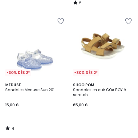
5
/
5
-30% DÈS 2*
-30% DÈS 2*
4
MEDUSE
SHOO POM
/
Sandales Meduse Sun 201
Sandales en cuir GOA BOY à
5
scratch
15,00 €
65,00 €
4
/
5