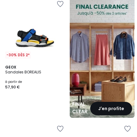
CLEARANCE
-30% DÈS 2*
GEOX
Sandales BOREALIS
à partir de
57,90 €
FINAL
J'en profite
CLEARANCE