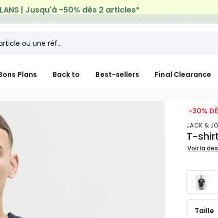
n à domicile offerte*
sur tous vos achats Mode & Maiso
Bons Plans
Back to
Best-sellers
Final Clearance
-30% DÈ
JACK & J
T-shir
Voir la de
Taille