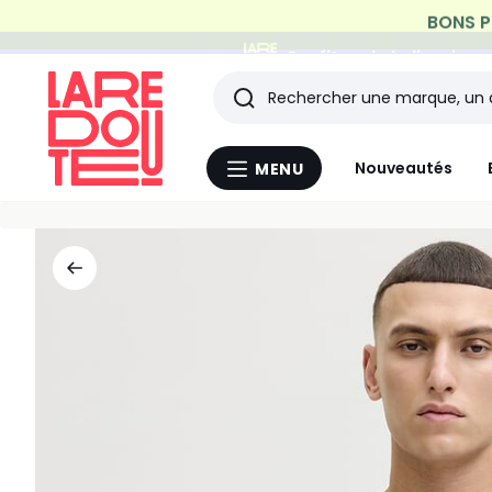
Profitez de la livraiso
Rechercher
Les
Nouveautés
MENU
Menu
derniers
La
Redoute
articles
consultés