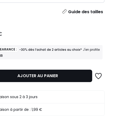
ité
Guide des tailles
€
LEARANCE :
-30% dès l’achat de 2 articles au choix*
J'en profite
us
ANCE
AJOUTER AU PANIER
t
s
raison sous 2 à 3 jours
raison à partir de :
1,99 €