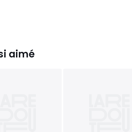
si aimé