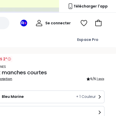
n
Télécharger l'app
Mon
Se connecter
Mon
Voir
Aller
compte
espace
ma
au
La
wishlist
panier
Espace Pro
Redoute
+
S 2*
ONES
t manches courtes
scription
5
/5
1 avis
Bleu Marine
+
1
Couleur