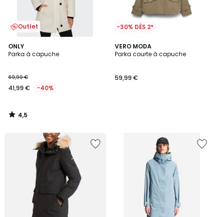
Outlet
-30% DÈS 2*
4,5
ONLY
VERO MODA
/ 5
Parka à capuche
Parka courte à capuche
69,99 €
59,99 €
41,99 €
-40%
4,5
/
5