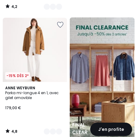
4,2
/
5
FINAL
CLEARANCE
-15% DÈS 2*
4,8
2
ANNE WEYBURN
/ 5
Parka mi-longue 4 en 1, avec
Couleurs
gilet amovible
179,00 €
FINAL
J'en profite
4,8
CLEARANCE
/