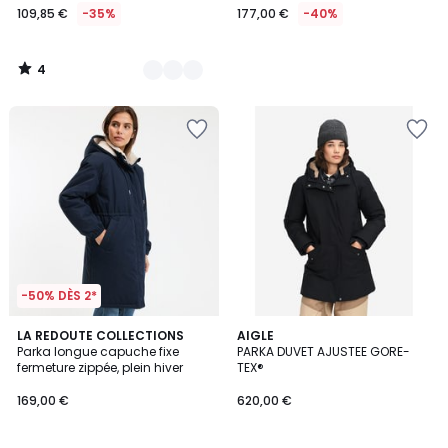
109,85 €
-35%
177,00 €
-40%
4
/
5
-50% DÈS 2*
4,3
LA REDOUTE COLLECTIONS
AIGLE
/ 5
Parka longue capuche fixe
PARKA DUVET AJUSTEE GORE-
fermeture zippée, plein hiver
TEX®
169,00 €
620,00 €