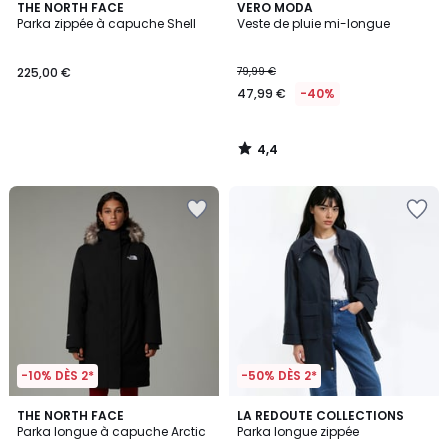
4,4
THE NORTH FACE
VERO MODA
/ 5
Parka zippée à capuche Shell
Veste de pluie mi-longue
225,00 €
79,99 €
47,99 €
-40%
4,4
/
5
-10% DÈS 2*
-50% DÈS 2*
5
THE NORTH FACE
LA REDOUTE COLLECTIONS
/
Parka longue à capuche Arctic
Parka longue zippée
5