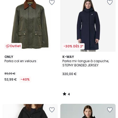
Outlet
-30% DÈS 2*
4
ONLY
K-WAY
/
Parka col en velours
Parka mi-longue à capuche,
5
STEPHY BONDED JERSEY
89,99 €
320,00 €
53,99 €
-40%
4
/
5