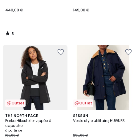
440,00 €
149,00 €
5
/
5
Outlet
Outlet
4
2
THE NORTH FACE
SESSUN
/
Parka Hikesteller zippée à
Veste style utilitaire, HUGUES
Couleurs
5
capuche
à partir de
169,00 €
295,00 €