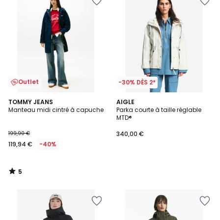
Outlet
-30% DÈS 2*
5
TOMMY JEANS
AIGLE
/
Manteau midi cintré à capuche
Parka courte à taille réglable
5
MTD®
199,90 €
340,00 €
119,94 €
-40%
5
/
5