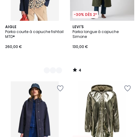
-30% DÈS 2*
4
2
AIGLE
LEVI'S
/
Parka courte à capuche fishtail
Parka longue à capuche
Couleurs
5
MTD®
Simone
260,00 €
130,00 €
4
/
5