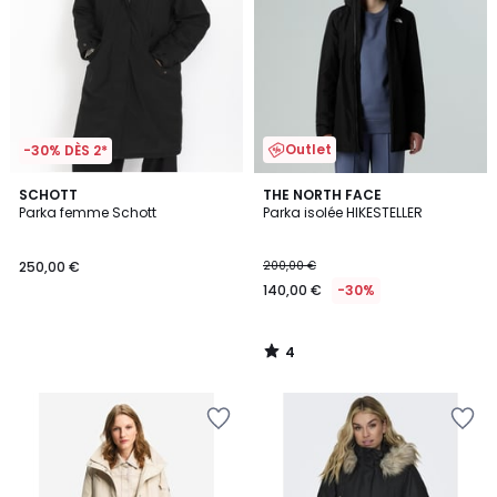
Outlet
-30% DÈS 2*
4
SCHOTT
THE NORTH FACE
/
Parka femme Schott
Parka isolée HIKESTELLER
5
250,00 €
200,00 €
140,00 €
-30%
4
/
5