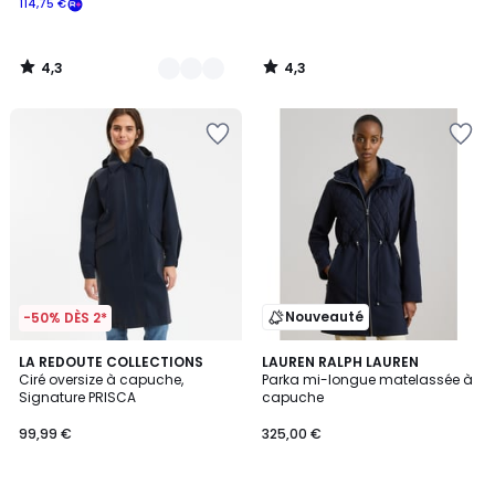
114,75 €
souscrivez
à
notre
4,3
4,3
programme
/
/
5
5
pour
payer
à
la
place
114,75
€.
Nouveauté
-50% DÈS 2*
4,2
3
LA REDOUTE COLLECTIONS
LAUREN RALPH LAUREN
/ 5
Ciré oversize à capuche,
Parka mi-longue matelassée à
Couleurs
Signature PRISCA
capuche
99,99 €
325,00 €