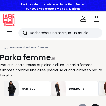
Profitez de la livraison à domicile offerte*
sur tous vos achats Mode & Maison
Aller
au
La
panie
Redoute
Menu
Rechercher
Les
...
derniers
Manteau, doudoune
Parka
Parka femme
articles
39
consultés
Pratique, chaleureuse et pleine d’allure, la parka femme
s’impose comme une alliée précieuse quand la météo hésite.
Entre la légèreté d’une veste et la protection d’un manteau,
Lire plus
elle conjugue confort et style au quotidien. Vous aimez les
silhouettes décontractées ? La parka s’adapte à toutes vos
Manteau
Doudoune
envies, du look urbain à la tenue plus élégante. Ses détails
fonctionnels fermeture bien pensée, capuche ajustable,
poches profondes facilitent chaque déplacement, même les