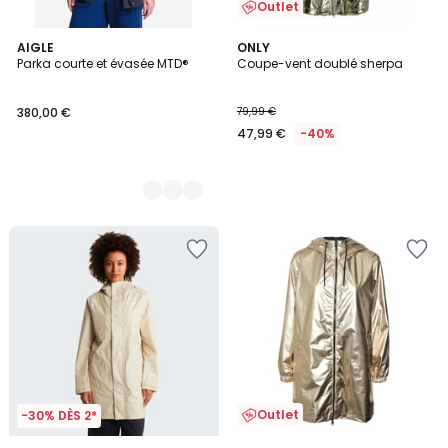
Outlet
2
AIGLE
ONLY
Parka courte et évasée MTD®
Coupe-vent doublé sherpa
Couleurs
380,00 €
79,99 €
47,99 €
-40%
Outlet
-30% DÈS 2*