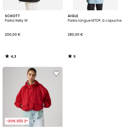
4,3
5
SCHOTT
AIGLE
/ 5
/
Parka Nelly W
Parka longue MTD®, à capuche
5
200,00 €
280,00 €
4,3
5
/
/
5
5
-30% DÈS 2*