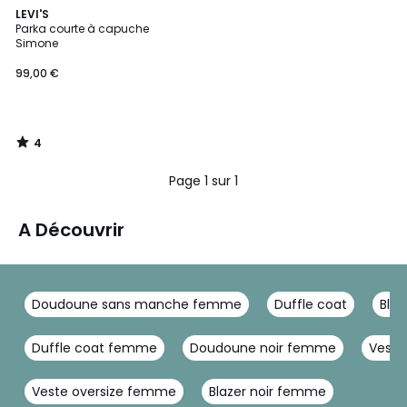
4
LEVI'S
/
Parka courte à capuche
5
Simone
99,00 €
4
/
5
Page 1 sur 1
A Découvrir
Doudoune sans manche femme
Duffle coat
Bla
Duffle coat femme
Doudoune noir femme
Vest
Veste oversize femme
Blazer noir femme