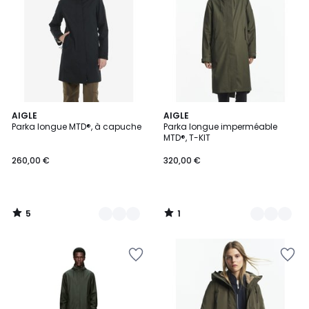
5
1
3
AIGLE
2
AIGLE
/
/
Parka longue MTD®, à capuche
Parka longue imperméable
Couleurs
Couleurs
5
5
MTD®, T-KIT
260,00 €
320,00 €
5
1
/
/
5
5