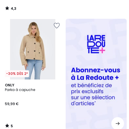
4,3
/
5
Redoute
+
-30% DÈS 2*
5
ONLY
/
Parka à capuche
5
59,99 €
5
/