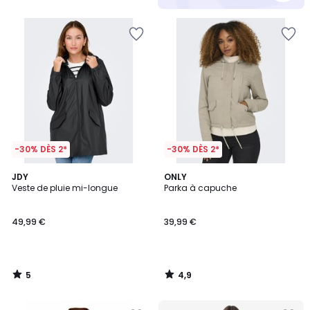
5
-30% DÈS 2*
-30% DÈS 2*
5
4,9
JDY
ONLY
/
/ 5
Veste de pluie mi-longue
Parka à capuche
5
49,99 €
39,99 €
5
4,9
/
/
5
5