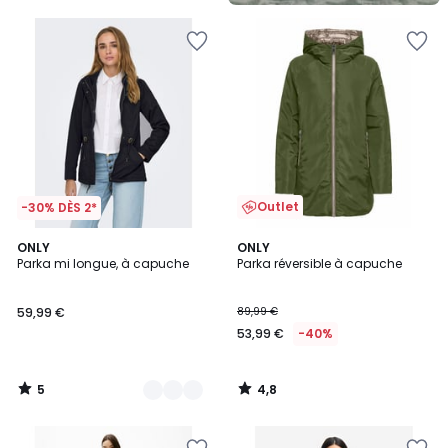
5
Outlet
-30% DÈS 2*
5
4,8
2
ONLY
ONLY
/
/ 5
Parka mi longue, à capuche
Parka réversible à capuche
Couleurs
5
59,99 €
89,99 €
53,99 €
-40%
5
4,8
/
/
5
5