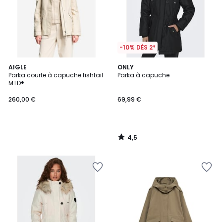
-10% DÈS 2*
4,5
AIGLE
ONLY
/ 5
Parka courte à capuche fishtail
Parka à capuche
MTD®
260,00 €
69,99 €
4,5
/
5