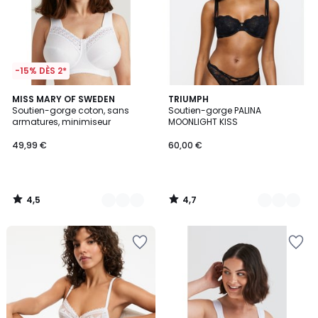
-15% DÈS 2*
4,5
4,7
6
MISS MARY OF SWEDEN
2
TRIUMPH
/ 5
/ 5
Soutien-gorge coton, sans
Soutien-gorge PALINA
Couleurs
Couleurs
armatures, minimiseur
MOONLIGHT KISS
49,99 €
60,00 €
4,5
4,7
/
/
5
5