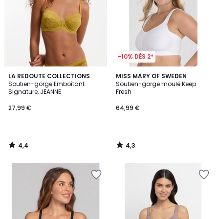
-10% DÈS 2*
4,4
4,3
LA REDOUTE COLLECTIONS
MISS MARY OF SWEDEN
/ 5
/ 5
Soutien-gorge Emboîtant
Soutien-gorge moulé Keep
Signature, JEANNE
Fresh
27,99 €
64,99 €
4,4
4,3
/
/
5
5