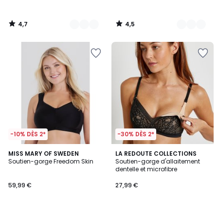
4,7
4,5
/
/
5
5
-10% DÈS 2*
-30% DÈS 2*
4,5
4,5
2
MISS MARY OF SWEDEN
LA REDOUTE COLLECTIONS
/ 5
/ 5
Soutien-gorge Freedom Skin
Soutien-gorge d'allaitement
Couleurs
dentelle et microfibre
59,99 €
27,99 €