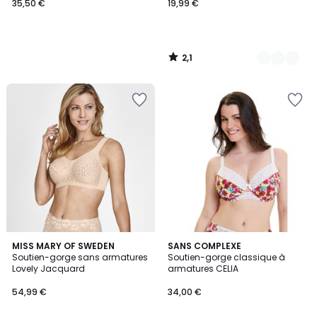
35,50 €
19,99 €
2,1
/
5
4,3
2
MISS MARY OF SWEDEN
SANS COMPLEXE
/ 5
Soutien-gorge sans armatures
Soutien-gorge classique à
Couleurs
Lovely Jacquard
armatures CELIA
54,99 €
34,00 €