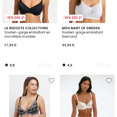
-15% DÈS 2*
-15% DÈS 2*
3,9
4,3
3
LA REDOUTE COLLECTIONS
3
MISS MARY OF SWEDEN
/ 5
/ 5
Soutien-gorge emboîtant en
Soutien-gorge emboîtant
Couleurs
Couleurs
microfibre-Invisible
Diamond
27,99 €
49,99 €
3,9
4,3
/
/
5
5