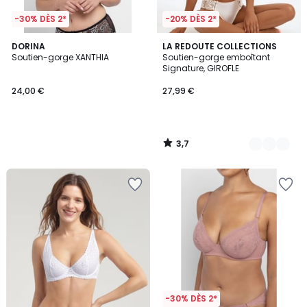
-30% DÈS 2*
-20% DÈS 2*
3,7
DORINA
3
LA REDOUTE COLLECTIONS
/ 5
Soutien-gorge XANTHIA
Soutien-gorge emboîtant
Couleurs
Signature, GIROFLE
24,00 €
27,99 €
3,7
/
5
-30% DÈS 2*