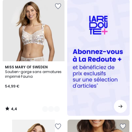
Redoute
+
4,4
2
MISS MARY OF SWEDEN
/ 5
Soutien-gorge sans armatures
Couleurs
imprimé Fauna
54,99 €
4,4
/
5