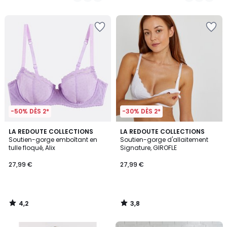
/
/
5
5
-50% DÈS 2*
-30% DÈS 2*
4,2
3,8
LA REDOUTE COLLECTIONS
LA REDOUTE COLLECTIONS
/ 5
/ 5
Soutien-gorge emboîtant en
Soutien-gorge d'allaitement
tulle floqué, Alix
Signature, GIROFLE
27,99 €
27,99 €
4,2
3,8
/
/
5
5
FINAL