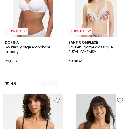
-10% DÈS 2*
-30% DÈS 2*
4,6
3
DORINA
SANS COMPLEXE
/ 5
Soutien-gorge emboîtant
Soutien-gorge classique
Couleurs
Lindsay
SUZAN FANTAISY
20,00 €
43,00 €
4,6
/
5