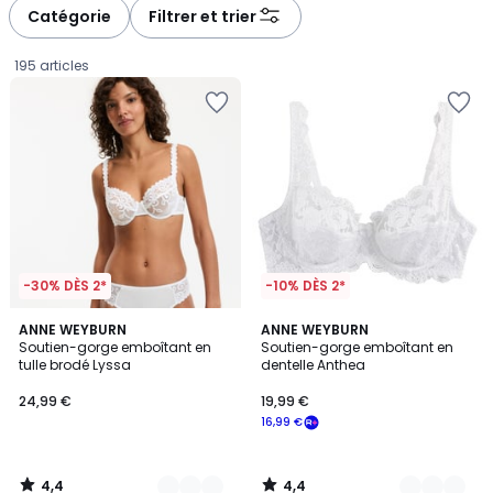
à
à
Catégorie
Filtrer et trier
gauche
droite
195 articles
-30% DÈS 2*
-10% DÈS 2*
4,4
4,4
5
ANNE WEYBURN
4
ANNE WEYBURN
/ 5
/ 5
Soutien-gorge emboîtant en
Soutien-gorge emboîtant en
Couleurs
Couleurs
tulle brodé Lyssa
dentelle Anthea
24,99
24,99 €
19,99 €
€.
16,99 €
4,4
4,4