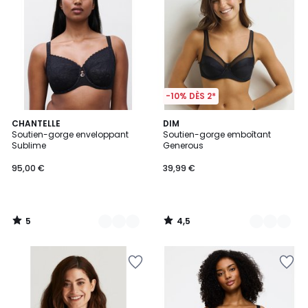
-10% DÈS 2*
5
4,5
2
CHANTELLE
7
DIM
/
/ 5
Soutien-gorge enveloppant
Soutien-gorge emboîtant
Couleurs
Couleurs
5
Sublime
Generous
95,00 €
39,99 €
5
4,5
/
/
5
5