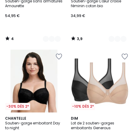
/
/ 5
Soutien-gorge sans armatures
Soutien-gorge Cœur croisé
Couleurs
Couleurs
5
Amourette
féminin coton bio
54,95 €
34,99 €
4
3,9
/
/
5
5
-30% DÈS 2*
-10% DÈS 2*
5
4,6
CHANTELLE
3
DIM
/
/ 5
Soutien-gorge emboitant Day
Lot de 2 soutien-gorges
Couleurs
5
to night
emboitants Generous