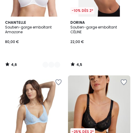
-10% DÈS 2*
4,6
4,5
3
CHANTELLE
DORINA
/ 5
/ 5
Soutien-gorge emboîtant
Soutien-gorge emboîtant
Couleurs
Amazone
CÉLINE
80,00 €
22,00 €
4,6
4,5
/
/
5
5
-25% DÈS 2*