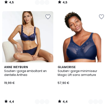
4,5
4,5
/
/
5
5
4,4
4,4
2
ANNE WEYBURN
2
GLAMORISE
/ 5
/ 5
Soutien-gorge emboîtant en
Soutien-gorge minimiseur
Couleurs
Couleurs
dentelle Anthea
Magic Lift sans armarture
19,99 €
57,90 €
4,4
4,4
/
/
5
5