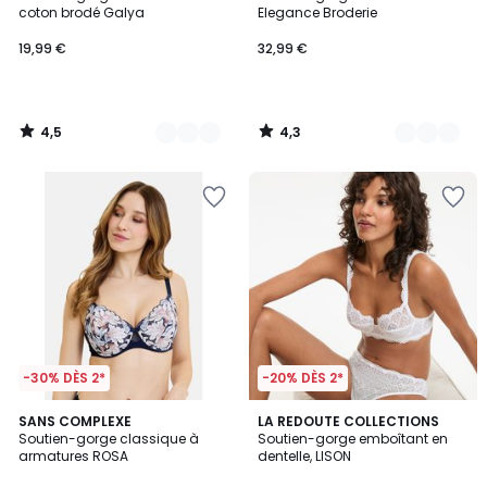
Couleurs
Couleurs
coton brodé Galya
Elegance Broderie
19,99 €
32,99 €
4,5
4,3
/
/
5
5
-30% DÈS 2*
-20% DÈS 2*
2,1
SANS COMPLEXE
4
LA REDOUTE COLLECTIONS
/
Soutien-gorge classique à
Soutien-gorge emboîtant en
Couleurs
5
armatures ROSA
dentelle, LISON