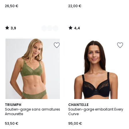
26,50 €
22,00 €
3,9
4,4
/
/
5
5
4
4,7
2
TRIUMPH
3
CHANTELLE
/
/ 5
Soutien-gorge sans armatures
Soutien-gorge emboitant Every
Couleurs
Couleurs
5
Amourette
Curve
53,50 €
95,00 €