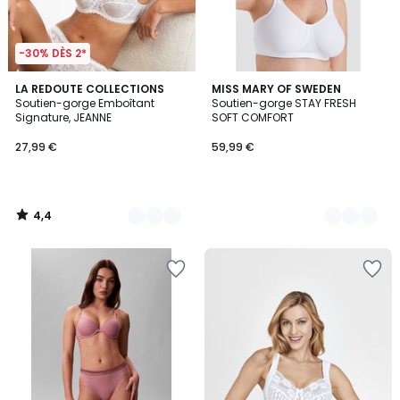
-30% DÈS 2*
4,4
5
LA REDOUTE COLLECTIONS
3
MISS MARY OF SWEDEN
/ 5
Soutien-gorge Emboîtant
Soutien-gorge STAY FRESH
Couleurs
Couleurs
Signature, JEANNE
SOFT COMFORT
27,99 €
59,99 €
4,4
/
5