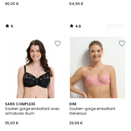
90,00 €
64,99 €
5
4,6
/
/
5
5
4,7
4,5
5
SANS COMPLEXE
3
DIM
/ 5
/ 5
Soutien gorge emboitant avec
Soutien-gorge emboîtant
Couleurs
Couleurs
armatures Arum
Generous
35,00 €
39,99 €