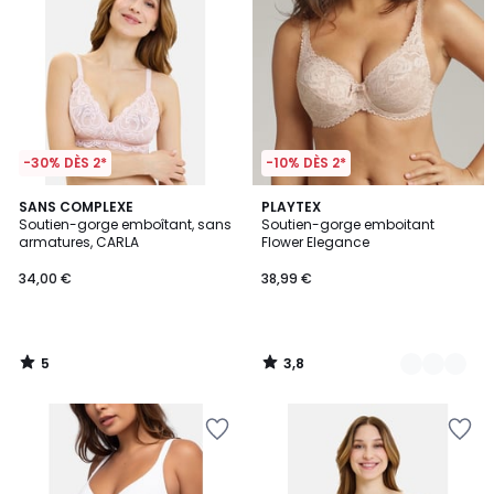
-30% DÈS 2*
-10% DÈS 2*
5
3,8
SANS COMPLEXE
6
PLAYTEX
/
/ 5
Soutien-gorge emboîtant, sans
Soutien-gorge emboitant
Couleurs
5
armatures, CARLA
Flower Elegance
34,00 €
38,99 €
5
3,8
/
/
5
5