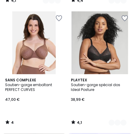
4,1
4,4
/
/
5
5
4
4,1
SANS COMPLEXE
3
PLAYTEX
/
/ 5
Soutien-gorge emboîtant
Soutien-gorge spécial dos
Couleurs
5
PERFECT CURVES
Ideal Posture
47,00 €
38,99 €
4
4,1
/
/
5
5