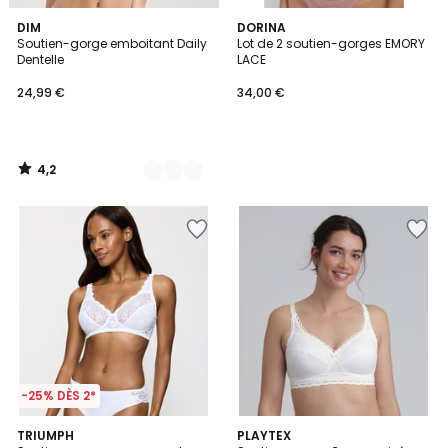
4,2
4
DIM
DORINA
/ 5
Soutien-gorge emboitant Daily
Lot de 2 soutien-gorges EMORY
Couleurs
Dentelle
LACE
24,99 €
34,00 €
4,2
/
5
-25% DÈS 2*
4
3,9
3
TRIUMPH
2
PLAYTEX