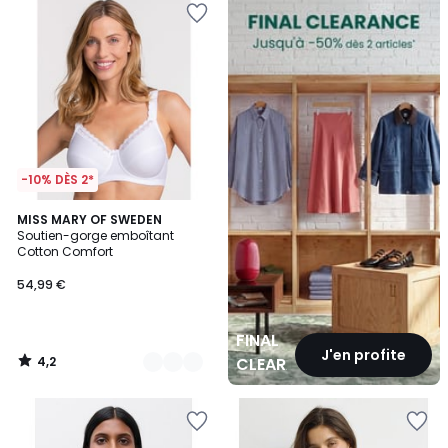
CLEARANCE
-10% DÈS 2*
4,2
2
MISS MARY OF SWEDEN
/ 5
Soutien-gorge emboîtant
Couleurs
Cotton Comfort
54,99 €
FINAL
J'en profite
4,2
CLEARANCE
/
5