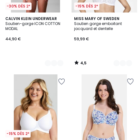
-30% DÈS 2*
-15% DÈS 2*
4,5
2
CALVIN KLEIN UNDERWEAR
6
MISS MARY OF SWEDEN
/ 5
Soutien-gorge ICON COTTON
Soutien gorge emboitant
Couleurs
Couleurs
MODAL
jacquard et dentelle
44,90 €
59,99 €
4,5
/
5
-15% DÈS 2*