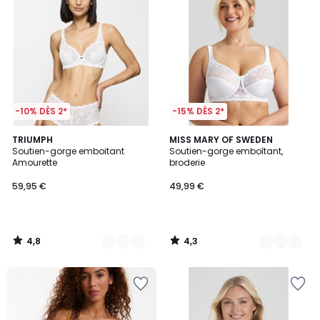
-10% DÈS 2*
-15% DÈS 2*
4,8
4,3
4
TRIUMPH
2
MISS MARY OF SWEDEN
/ 5
/ 5
Soutien-gorge emboitant
Soutien-gorge emboîtant,
Couleurs
Couleurs
Amourette
broderie
59,95 €
49,99 €
4,8
4,3
/
/
5
5