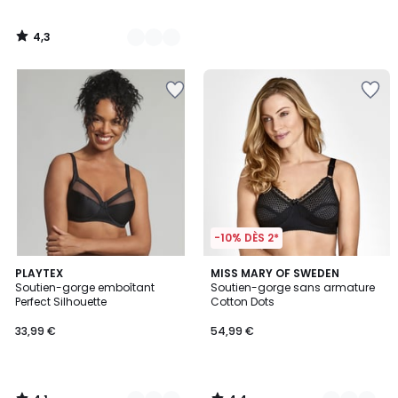
4,3
/
5
-10% DÈS 2*
4,1
4,4
3
PLAYTEX
3
MISS MARY OF SWEDEN
/ 5
/ 5
Soutien-gorge emboîtant
Soutien-gorge sans armature
Couleurs
Couleurs
Perfect Silhouette
Cotton Dots
33,99 €
54,99 €