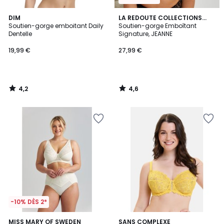
4,2
4,6
DIM
LA REDOUTE COLLECTIONS
/ 5
/ 5
Soutien-gorge emboitant Daily
PLUS
Soutien-gorge Emboîtant
Dentelle
Signature, JEANNE
19,99 €
27,99 €
4,2
4,6
/
/
5
5
-10% DÈS 2*
4
4,7
MISS MARY OF SWEDEN
3
SANS COMPLEXE