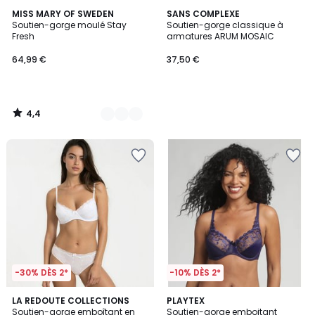
4,4
5
MISS MARY OF SWEDEN
SANS COMPLEXE
/ 5
Soutien-gorge moulé Stay
Soutien-gorge classique à
Couleurs
Fresh
armatures ARUM MOSAIC
64,99 €
37,50 €
4,4
/
5
-30% DÈS 2*
-10% DÈS 2*
4,5
4,3
4
LA REDOUTE COLLECTIONS
3
PLAYTEX
/ 5
/ 5
Soutien-gorge emboîtant en
Soutien-gorge emboitant