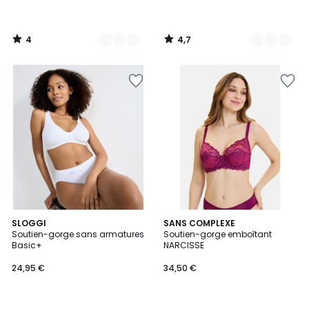
4
4,7
/
/
5
5
3,8
4,5
3
SLOGGI
SANS COMPLEXE
/ 5
/ 5
Soutien-gorge sans armatures
Soutien-gorge emboîtant
Couleurs
Basic+
NARCISSE
24,95 €
34,50 €