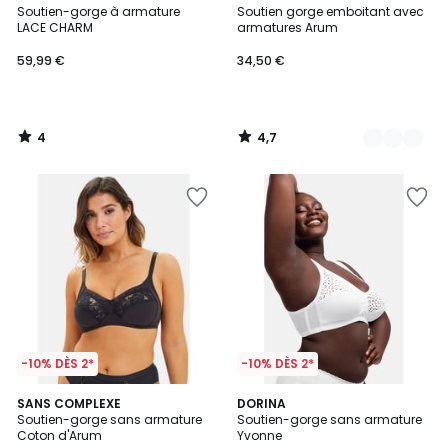
/
/ 5
Soutien-gorge à armature
Soutien gorge emboitant avec
Couleurs
5
LACE CHARM
armatures Arum
59,99 €
34,50 €
4
4,7
/
/
5
5
-10% DÈS 2*
-10% DÈS 2*
3,9
4,4
2
SANS COMPLEXE
DORINA
/ 5
/ 5
Soutien-gorge sans armature
Soutien-gorge sans armature
Couleurs
Coton d'Arum
Yvonne