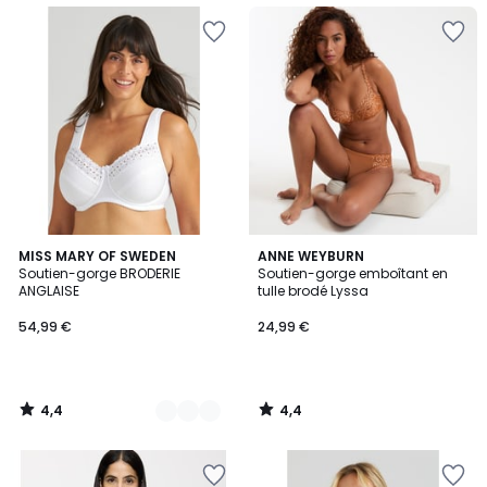
4,4
4,4
2
MISS MARY OF SWEDEN
ANNE WEYBURN
/ 5
/ 5
Soutien-gorge BRODERIE
Soutien-gorge emboîtant en
Couleurs
ANGLAISE
tulle brodé Lyssa
54,99 €
24,99 €
4,4
4,4
/
/
5
5