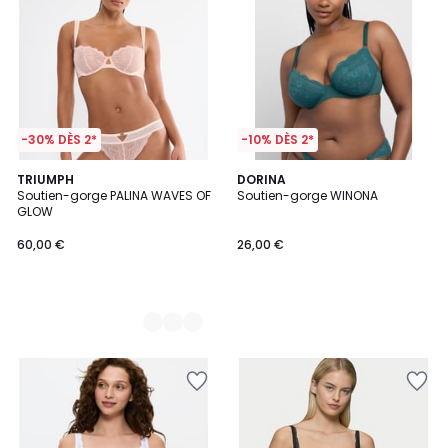
-30% DÈS 2*
-10% DÈS 2*
2
TRIUMPH
DORINA
Soutien-gorge PALINA WAVES OF
Soutien-gorge WINONA
Couleurs
GLOW
60,00 €
26,00 €