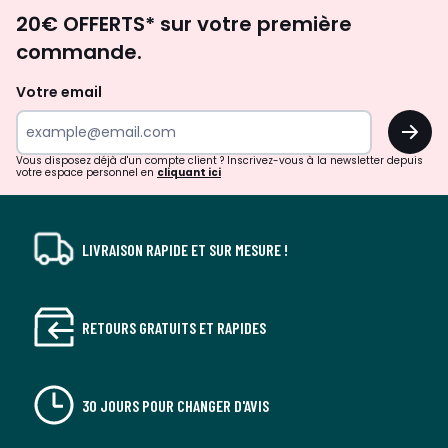
Envie
20€ OFFERTS* sur votre première
d'inspirations
commande.
et
de
Votre email
surprises?
OK
!
Vous disposez déjà d'un compte client ? Inscrivez-vous à la newsletter depuis
votre espace personnel en
cliquant ici
LIVRAISON RAPIDE ET SUR MESURE !
RETOURS GRATUITS ET RAPIDES
30 JOURS POUR CHANGER D'AVIS