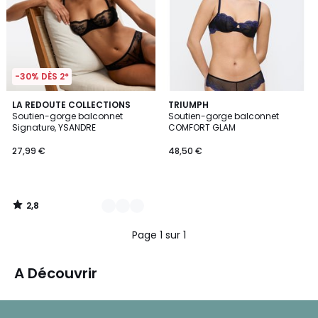
-30% DÈS 2*
2,8
2
LA REDOUTE COLLECTIONS
TRIUMPH
/ 5
Soutien-gorge balconnet
Soutien-gorge balconnet
Couleurs
Signature, YSANDRE
COMFORT GLAM
27,99 €
48,50 €
2,8
/
5
Page 1 sur 1
A Découvrir