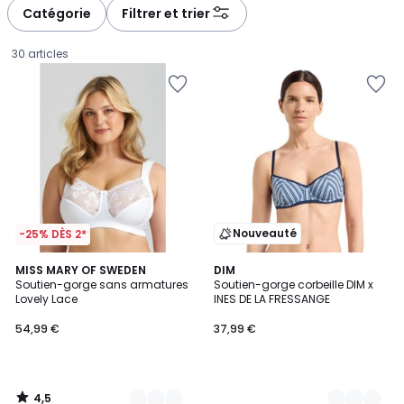
à
à
Catégorie
Filtrer et trier
gauche
droite
30 articles
Nouveauté
-25% DÈS 2*
4,5
5
MISS MARY OF SWEDEN
2
DIM
/ 5
Soutien-gorge sans armatures
Soutien-gorge corbeille DIM x
Couleurs
Couleurs
Lovely Lace
INES DE LA FRESSANGE
54,99
54,99 €
37,99 €
€.
4,5