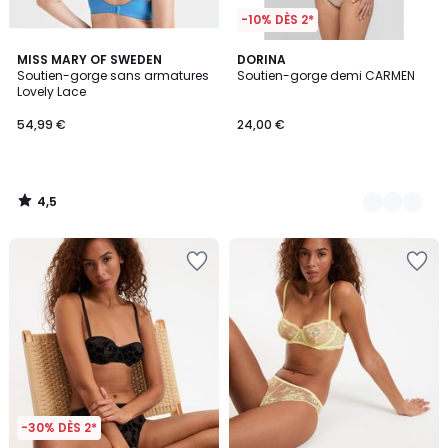
-10% DÈS 2*
4,5
MISS MARY OF SWEDEN
2
DORINA
/ 5
Soutien-gorge sans armatures
Soutien-gorge demi CARMEN
Couleurs
Lovely Lace
54,99 €
24,00 €
4,5
/
5
-30% DÈS 2*