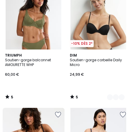
-10% DÈS 2*
5
5
TRIUMPH
2
DIM
/
/
Soutien-gorge balconnet
Soutien-gorge corbeille Daily
Couleurs
5
5
AMOURETTE WHP
Micro
60,00 €
24,99 €
5
5
/
/
5
5