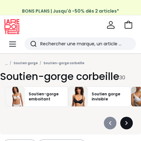
BONS PLANS | Jusqu'à -50% dès 2 articles*
Profitez de la livraison à domicile offerte*
sur tous vos achats Mode & Maison
Aller
au
La
panie
Redoute
Menu
Rechercher
Les
...
derniers
Soutien gorge
Soutien-gorge corbeille
Soutien-gorge corbeille
articles
30
consultés
Soutien-gorge
Soutien gorge
emboitant
invisible
Précédent
Suivan
-
-
défiler
défiler