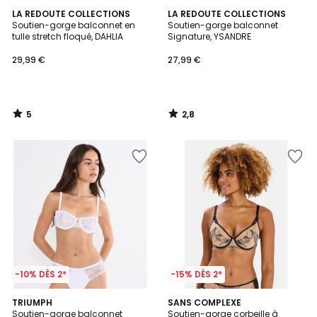
5
2,8
LA REDOUTE COLLECTIONS
LA REDOUTE COLLECTIONS
/
/ 5
Soutien-gorge balconnet en
Soutien-gorge balconnet
5
tulle stretch floqué, DAHLIA
Signature, YSANDRE
29,99 €
27,99 €
5
2,8
/
/
5
5
-10% DÈS 2*
-15% DÈS 2*
2
TRIUMPH
SANS COMPLEXE
Soutien-gorge balconnet
Soutien-gorge corbeille à