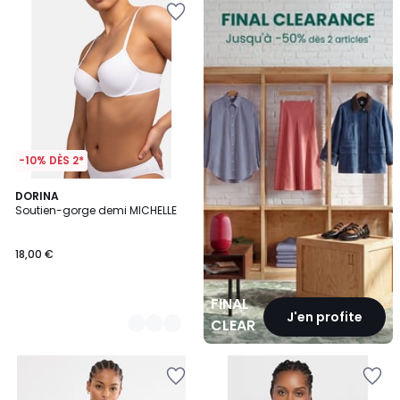
CLEARANCE
-10% DÈS 2*
2
DORINA
Soutien-gorge demi MICHELLE
Couleurs
18,00 €
FINAL
J'en profite
CLEARANCE