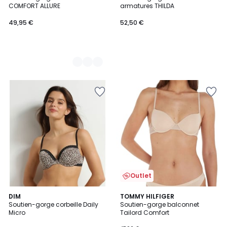
Couleurs
COMFORT ALLURE
armatures THILDA
49,95 €
52,50 €
Outlet
5
DIM
TOMMY HILFIGER
/
Soutien-gorge corbeille Daily
Soutien-gorge balconnet
5
Micro
Tailord Comfort