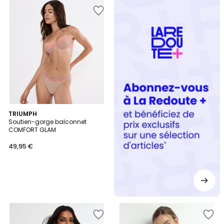
Redoute
+
TRIUMPH
Soutien-gorge balconnet
COMFORT GLAM
49,95 €