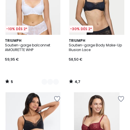
-10% DÈS 2*
-30% DÈS 2*
5
4,7
2
TRIUMPH
TRIUMPH
/
/ 5
Soutien-gorge balconnet
Soutien-gorge Body Make-Up
Couleurs
5
AMOURETTE WHP
Illusion Lace
59,95 €
58,50 €
5
4,7
/
/
5
5