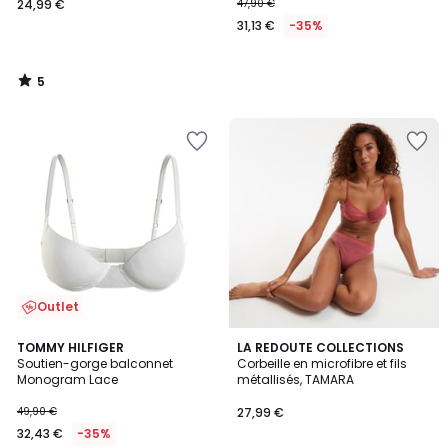
24,99 €
47,90 €
31,13 €
-35%
5
/
5
Outlet
TOMMY HILFIGER
LA REDOUTE COLLECTIONS
Soutien-gorge balconnet
Corbeille en microfibre et fils
Monogram Lace
métallisés, TAMARA
49,90 €
27,99 €
32,43 €
-35%