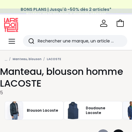
BONS PLANS | Jusqu'à -50% dès 2 articles*
Profitez de la livraison à domicile offerte*
sur tous vos achats Mode & Maison
Aller
au
La
panie
Redoute
Menu
Rechercher
Les
...
derniers
Manteau, blouson
LACOSTE
Manteau, blouson homme
articles
consultés
LACOSTE
5
Doudoune
Blouson Lacoste
Lacoste