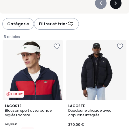
Précédent
Suivan
-
-
défiler
défiler
à
à
Catégorie
Filtrer et trier
gauche
droite
5 articles
Outlet
2
LACOSTE
LACOSTE
Blouson sport avec bande
Doudoune chaude avec
Couleurs
siglée Lacoste
capuche intégrée
119,00
170,00 €
370,00 €
€