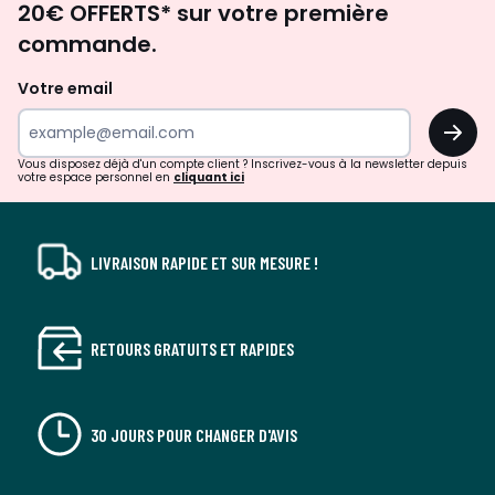
20€ OFFERTS* sur votre première
d'inspirations
commande.
et
de
Votre email
surprises?
OK
!
Vous disposez déjà d'un compte client ? Inscrivez-vous à la newsletter depuis
votre espace personnel en
cliquant ici
LIVRAISON RAPIDE ET SUR MESURE !
RETOURS GRATUITS ET RAPIDES
30 JOURS POUR CHANGER D'AVIS