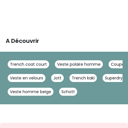
A Découvrir
Trench coat court
Veste polaire homme
Coupe ve
Veste en velours
Jott
Trench kaki
Superdry
Veste homme beige
Schott
Envie