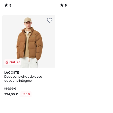
5
5
/
/
5
5
Outlet
LACOSTE
Doudoune chaude avec
capuche intégrée
360,00 €
234,00 €
-35%