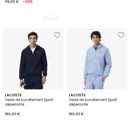
119,00 €
-30%
au
lieu
de
170,00
€
30%
de
réduction
appliquée.
5
5
LACOSTE
LACOSTE
/
/
Veste de survêtement Sport
Veste de survêtement Sport
5
5
déperlante
déperlante
160,00 €
160,00 €