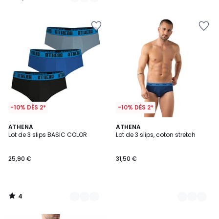
/
/
5
5
-10% DÈS 2*
-10% DÈS 2*
4
2
ATHENA
2
ATHENA
/
Lot de 3 slips BASIC COLOR
Lot de 3 slips, coton stretch
Couleurs
Couleurs
5
25,90 €
31,50 €
4
/
5