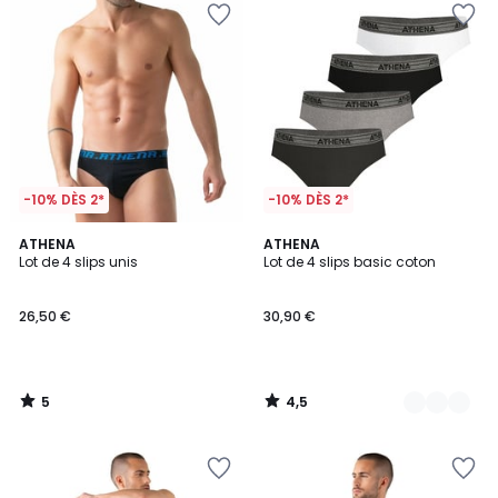
-10% DÈS 2*
-10% DÈS 2*
5
4,5
ATHENA
3
ATHENA
/
/ 5
Lot de 4 slips unis
Lot de 4 slips basic coton
Couleurs
5
26,50 €
30,90 €
5
4,5
/
/
5
5