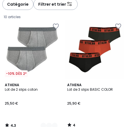
à
à
Catégorie
Filtrer et trier
gauche
droite
10 articles
-10% DÈS 2*
4,3
4
2
ATHENA
ATHENA
/ 5
/
Lot de 2 slips coton
Lot de 3 slips BASIC COLOR
Couleurs
5
25,50
25,50 €
25,90 €
€.
4
4,3