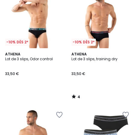
-10% DÈS 2*
-10% DÈS 2*
4
ATHENA
ATHENA
/
Lot de 3 slips, Odor control
Lot de 3 slips, training dry
5
33,50 €
33,50 €
4
/
5