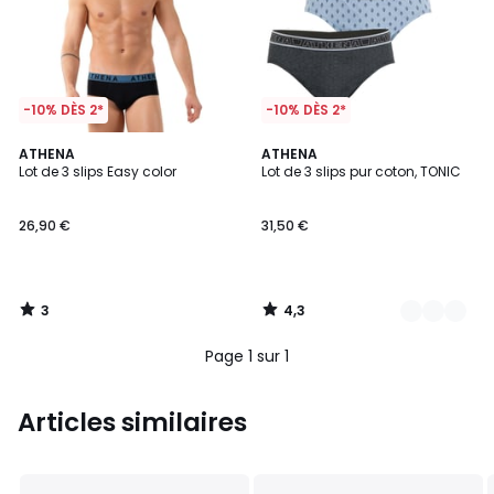
-10% DÈS 2*
-10% DÈS 2*
3
4,3
ATHENA
2
ATHENA
/
/ 5
Lot de 3 slips Easy color
Lot de 3 slips pur coton, TONIC
Couleurs
5
26,90 €
31,50 €
3
4,3
/
/
5
5
Page 1 sur 1
Articles similaires