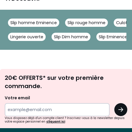
Slip homme Eminence
Slip rouge homme
Culotte
Lingerie ouverte
Slip Dim homme
Slip Eminence
Envie
20€ OFFERTS* sur votre première
d'inspirations
commande.
et
de
Votre email
surprises?
OK
!
Vous disposez déjà d'un compte client ? Inscrivez-vous à la newsletter depuis
votre espace personnel en
cliquant ici