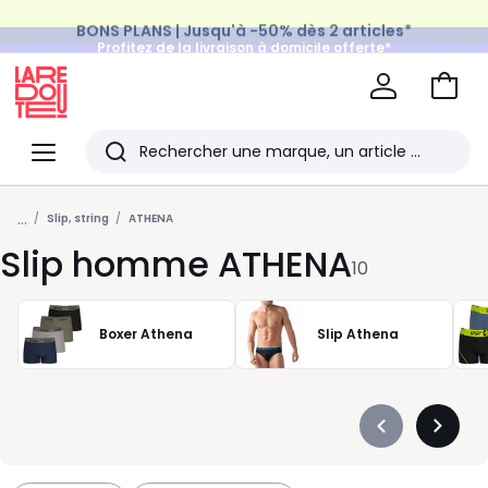
BONS PLANS | Jusqu'à -50% dès 2 articles*
Profitez de la livraison à domicile offerte*
sur tous vos achats Mode & Maison
Aller
au
La
panie
Redoute
Menu
Rechercher
Les
...
derniers
Slip, string
ATHENA
Slip homme ATHENA
articles
10
consultés
Boxer Athena
Slip Athena
Précédent
Suivan
-
-
défiler
défiler