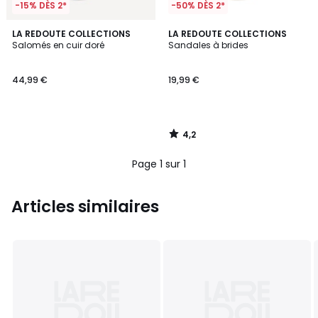
-15% DÈS 2*
-50% DÈS 2*
4,2
LA REDOUTE COLLECTIONS
LA REDOUTE COLLECTIONS
/ 5
Salomés en cuir doré
Sandales à brides
44,99 €
19,99 €
4,2
/
5
Page 1 sur 1
Articles similaires