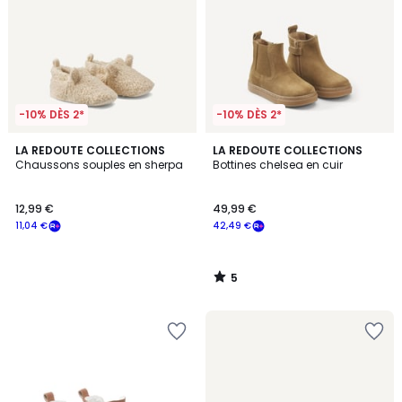
-10% DÈS 2*
-10% DÈS 2*
5
LA REDOUTE COLLECTIONS
LA REDOUTE COLLECTIONS
/
Chaussons souples en sherpa
Bottines chelsea en cuir
5
12,99 €
49,99 €
11,04 €
42,49 €
5
/
5