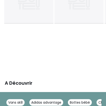
A Découvrir
Vans sk8
Adidas advantage
Bottes bébé
Cha