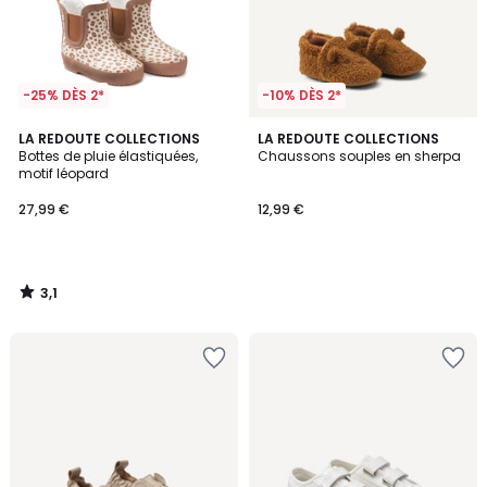
-25% DÈS 2*
-10% DÈS 2*
3,1
LA REDOUTE COLLECTIONS
LA REDOUTE COLLECTIONS
/
Bottes de pluie élastiquées,
Chaussons souples en sherpa
5
motif léopard
27,99 €
12,99 €
3,1
/
5