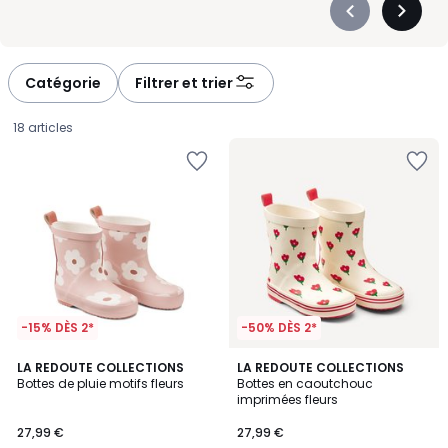
Précédent
Suivan
-
-
défiler
défiler
à
à
Catégorie
Filtrer et trier
gauche
droite
18 articles
-15% DÈS 2*
-50% DÈS 2*
5
3
LA REDOUTE COLLECTIONS
LA REDOUTE COLLECTIONS
/
/
Bottes de pluie motifs fleurs
Bottes en caoutchouc
5
5
imprimées fleurs
27,99
27,99 €
27,99 €
€.