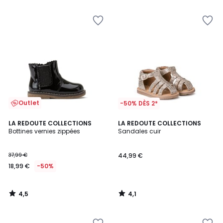
Outlet
-50% DÈS 2*
4,5
4,1
LA REDOUTE COLLECTIONS
LA REDOUTE COLLECTIONS
/ 5
/ 5
Bottines vernies zippées
Sandales cuir
37,99 €
44,99 €
18,99 €
-50%
4,5
4,1
/
/
5
5