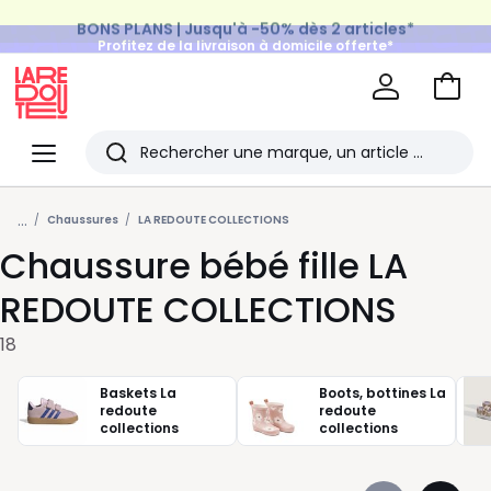
BONS PLANS | Jusqu'à -50% dès 2 articles*
Profitez de la livraison à domicile offerte*
sur tous vos achats Mode & Maison
Aller
au
La
panie
Redoute
Menu
Rechercher
Les
...
derniers
Chaussures
LA REDOUTE COLLECTIONS
Chaussure bébé fille LA
articles
consultés
REDOUTE COLLECTIONS
18
Baskets La
Boots, bottines La
redoute
redoute
collections
collections