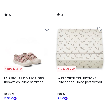
3
5
/
/
5
5
-10% DÈS 2*
-10% DÈS 2*
4
4,8
LA REDOUTE COLLECTIONS
LA REDOUTE COLLECTIONS
/
/ 5
Baskets en toile à scratchs
Boîte cadeau Bébé petit format
5
19,99 €
1,99 €
16,99 €
1,69 €