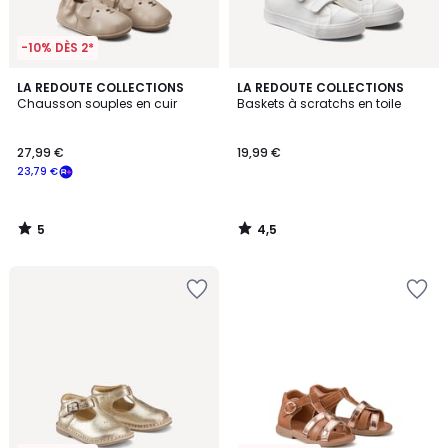
-10% DÈS 2*
5
4,5
LA REDOUTE COLLECTIONS
LA REDOUTE COLLECTIONS
/
/ 5
Chausson souples en cuir
Baskets à scratchs en toile
5
27,99 €
19,99 €
23,79 €
5
4,5
/
/
5
5