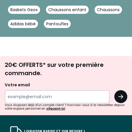
Baskets Geox
Chaussons enfant
Chaussons
Adidas bébé
Pantoufles
Envie
20€ OFFERTS* sur votre première
d'inspirations
commande.
et
de
Votre email
surprises?
OK
!
Vous disposez déjà d'un compte client ? Inscrivez-vous à la newsletter depuis
votre espace personnel en
cliquant ici
LIVRAISON RAPIDE ET SUR MESURE !