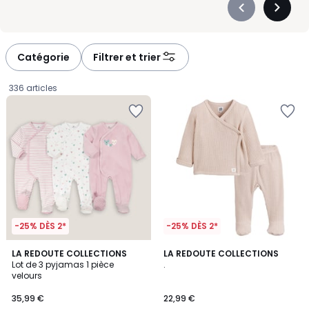
Précédent
Suivan
-
-
défiler
défiler
à
à
Catégorie
Filtrer et trier
gauche
droite
336 articles
-25% DÈS 2*
-25% DÈS 2*
4,2
4,4
LA REDOUTE COLLECTIONS
2
LA REDOUTE COLLECTIONS
/ 5
/ 5
Lot de 3 pyjamas 1 pièce
.
Couleurs
velours
35,99
35,99 €
22,99 €
€.