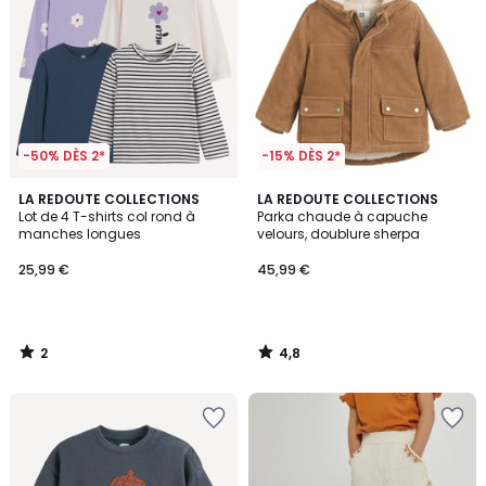
-50% DÈS 2*
-15% DÈS 2*
2
4,8
LA REDOUTE COLLECTIONS
LA REDOUTE COLLECTIONS
/
/ 5
Lot de 4 T-shirts col rond à
Parka chaude à capuche
5
manches longues
velours, doublure sherpa
25,99 €
45,99 €
2
4,8
/
/
5
5