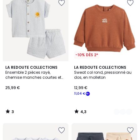
-10% DÈS 2*
3
4,3
LA REDOUTE COLLECTIONS
2
LA REDOUTE COLLECTIONS
/
/ 5
Ensemble 2 pièces rayé,
Sweat col rond, pressionné au
Couleurs
5
chemise manches courtes et
dos, en molleton
short
25,99 €
12,99 €
11,04 €
3
4,3
/
/
5
5