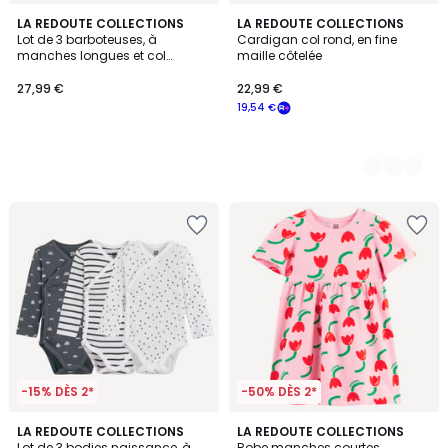
LA REDOUTE COLLECTIONS
2
LA REDOUTE COLLECTIONS
Lot de 3 barboteuses, à
Cardigan col rond, en fine
Couleurs
manches longues et col
maille côtelée
claudine
27,99 €
22,99 €
19,54 €
-15% DÈS 2*
-50% DÈS 2*
5
LA REDOUTE COLLECTIONS
LA REDOUTE COLLECTIONS
/
Lot de 3 bodies naissance, à
Robe manches courtes,