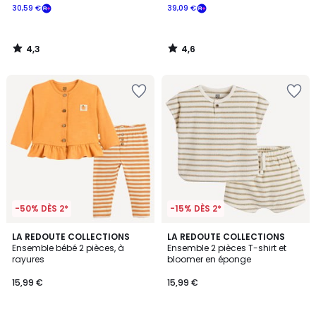
30,59 €
39,09 €
4,3
4,6
/
/
5
5
-50% DÈS 2*
-15% DÈS 2*
5
3,7
LA REDOUTE COLLECTIONS
LA REDOUTE COLLECTIONS
/
/ 5
Ensemble bébé 2 pièces, à
Ensemble 2 pièces T-shirt et
5
rayures
bloomer en éponge
15,99 €
15,99 €