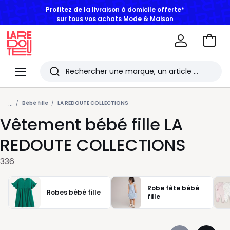
BONS PLANS | Jusqu'à -50% dès 2 articles*
Aller
au
La
panie
Redoute
Menu
Rechercher
Les
...
derniers
Bébé fille
LA REDOUTE COLLECTIONS
Vêtement bébé fille LA
articles
consultés
REDOUTE COLLECTIONS
336
Robe fête bébé
Robes bébé fille
fille