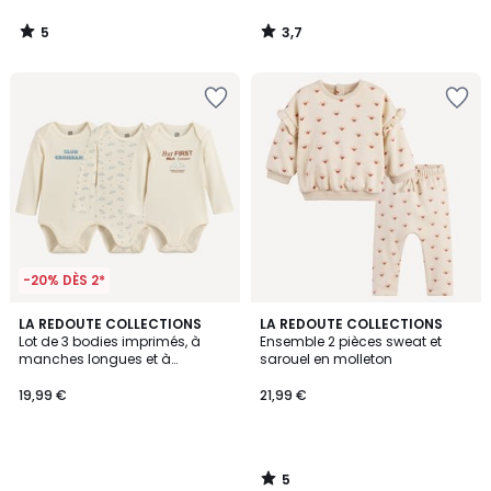
5
3,7
/
/
5
5
-20% DÈS 2*
5
LA REDOUTE COLLECTIONS
LA REDOUTE COLLECTIONS
/
Lot de 3 bodies imprimés, à
Ensemble 2 pièces sweat et
5
manches longues et à
sarouel en molleton
emmanchures américaines
19,99 €
21,99 €
5
/