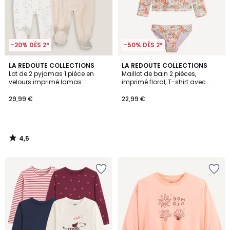
-20% DÈS 2*
-50% DÈS 2*
4,5
LA REDOUTE COLLECTIONS
LA REDOUTE COLLECTIONS
/ 5
Lot de 2 pyjamas 1 pièce en
Maillot de bain 2 pièces,
velours imprimé lamas
imprimé floral, T-shirt avec
protection UV
29,99 €
22,99 €
4,5
/
5