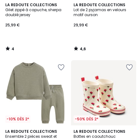
4
4,6
LA REDOUTE COLLECTIONS
LA REDOUTE COLLECTIONS
/
/ 5
Gilet zippé à capuche, sherpa
Lot de 2 pyjamas en velours
5
doublé jersey
motif ourson
25,99 €
29,99 €
4
4,6
/
/
5
5
-10% DÈS 2*
-50% DÈS 2*
5
3
2
LA REDOUTE COLLECTIONS
LA REDOUTE COLLECTIONS
/
/
Ensemble 2 pièces sweat et
Bottes en caoutchouc
Couleurs