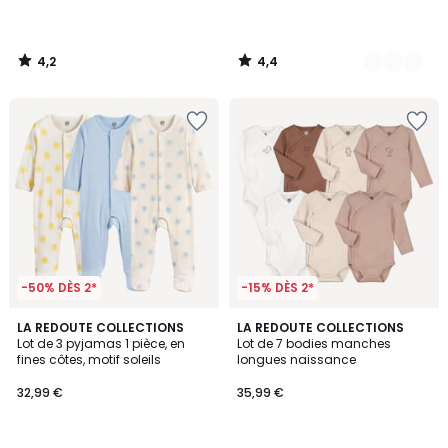
4,2
4,4
/
/
5
5
-50% DÈS 2*
-15% DÈS 2*
4,5
LA REDOUTE COLLECTIONS
LA REDOUTE COLLECTIONS
/ 5
Lot de 3 pyjamas 1 pièce, en
Lot de 7 bodies manches
fines côtes, motif soleils
longues naissance
32,99 €
35,99 €