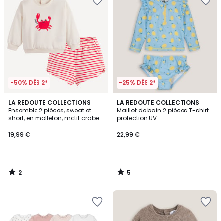
-50% DÈS 2*
-25% DÈS 2*
2
5
LA REDOUTE COLLECTIONS
LA REDOUTE COLLECTIONS
/
/
Ensemble 2 pièces, sweat et
Maillot de bain 2 pièces T-shirt
5
5
short, en molleton, motif crabe
protection UV
et rayures
19,99 €
22,99 €
2
5
/
/
5
5