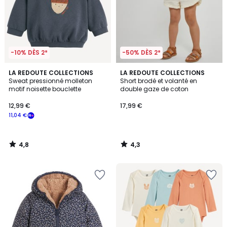
-10% DÈS 2*
-50% DÈS 2*
4,8
4,3
LA REDOUTE COLLECTIONS
LA REDOUTE COLLECTIONS
/ 5
/ 5
Sweat pressionné molleton
Short brodé et volanté en
motif noisette bouclette
double gaze de coton
12,99 €
17,99 €
11,04 €
4,8
4,3
/
/
5
5