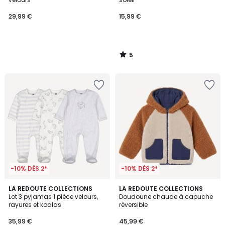
29,99 €
15,99 €
5
/
5
-10% DÈS 2*
-10% DÈS 2*
4,3
4,6
LA REDOUTE COLLECTIONS
LA REDOUTE COLLECTIONS
/ 5
/ 5
Lot 3 pyjamas 1 pièce velours,
Doudoune chaude à capuche
rayures et koalas
réversible
35,99 €
45,99 €