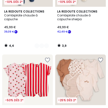
-10% DÈS 2*
-10% DÈS 2*
4,4
3,9
2
LA REDOUTE COLLECTIONS
LA REDOUTE COLLECTIONS
/ 5
/ 5
Combipilote chaude à
Combipilote chaude à
Couleurs
capuche
capuche sherpa
45,99 €
49,99 €
39,09 €
42,49 €
4,4
3,9
/
/
5
5
-50% DÈS 2*
-25% DÈS 2*