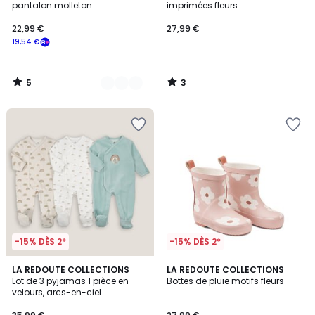
5
5
pantalon molleton
imprimées fleurs
22,99 €
27,99 €
19,54 €
5
3
/
/
5
5
-15% DÈS 2*
-15% DÈS 2*
3,8
5
LA REDOUTE COLLECTIONS
LA REDOUTE COLLECTIONS
/ 5
/
Lot de 3 pyjamas 1 pièce en
Bottes de pluie motifs fleurs
5
velours, arcs-en-ciel