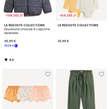
-10% DÈS 2*
-15% DÈS 2*
4,3
LA REDOUTE COLLECTIONS
LA REDOUTE COLLECTIONS
/ 5
Doudoune chaude à capuche
.
réversible
45,99 €
25,99 €
39,09 €
4,3
/
5