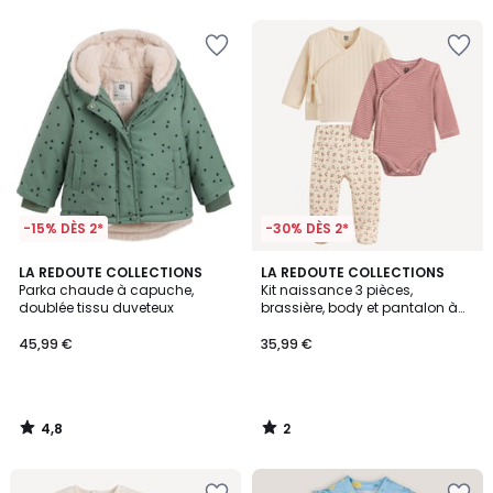
5
-15% DÈS 2*
-30% DÈS 2*
4,8
2
LA REDOUTE COLLECTIONS
LA REDOUTE COLLECTIONS
/ 5
/
Parka chaude à capuche,
Kit naissance 3 pièces,
5
doublée tissu duveteux
brassière, body et pantalon à
pieds
45,99 €
35,99 €
4,8
2
/
/
5
5