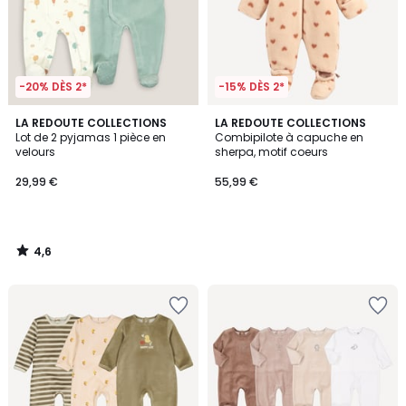
-20% DÈS 2*
-15% DÈS 2*
4,6
LA REDOUTE COLLECTIONS
LA REDOUTE COLLECTIONS
/ 5
Lot de 2 pyjamas 1 pièce en
Combipilote à capuche en
velours
sherpa, motif coeurs
29,99 €
55,99 €
4,6
/
5