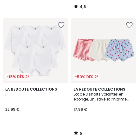
4,5
/
5
-15% DÈS 2*
-50% DÈS 2*
5
LA REDOUTE COLLECTIONS
LA REDOUTE COLLECTIONS
/
.
Lot de 3 shorts volantés en
5
éponge, uni, rayé et imprimé
fleurs
22,99 €
17,99 €
5
/