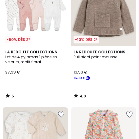
-50% DÈS 2*
-10% DÈS 2*
5
4,8
LA REDOUTE COLLECTIONS
LA REDOUTE COLLECTIONS
/
/ 5
Lot de 4 pyjamas 1 pièce en
Pull tricot point mousse
5
velours, motif floral
37,99 €
19,99 €
16,99 €
5
4,8
/
/
5
5