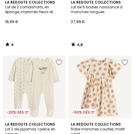
4
4,8
LA REDOUTE COLLECTIONS
LA REDOUTE COLLECTIONS
/
/ 5
Lot de 2 combishorts, en
Lot de 5 bodies naissance à
5
éponge, imprimés fleurs et
manches longues
rayures
19,99 €
27,99 €
4
4,8
/
/
5
5
-20% DÈS 2*
-50% DÈS 2*
5
LA REDOUTE COLLECTIONS
LA REDOUTE COLLECTIONS
/
Lot 2 de pyjamas 1 pièce, en
Robe manches courtes, motif
5
velours
soleil