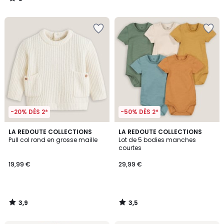
/
5
-20% DÈS 2*
-50% DÈS 2*
3,9
3,5
LA REDOUTE COLLECTIONS
LA REDOUTE COLLECTIONS
/ 5
/ 5
Pull col rond en grosse maille
Lot de 5 bodies manches
courtes
19,99 €
29,99 €
3,9
3,5
/
/
5
5