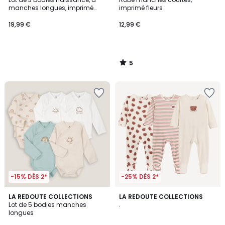
5
manches longues, imprimé
imprimé fleurs
nuages, rayures et pois
19,99 €
12,99 €
5
/
5
-15% DÈS 2*
-25% DÈS 2*
4,1
LA REDOUTE COLLECTIONS
LA REDOUTE COLLECTIONS
/ 5
Lot de 5 bodies manches
.
longues