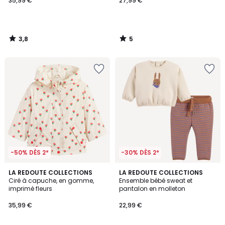
35,99 €
27,99 €
3,8
5
/
/
5
5
-50% DÈS 2*
-30% DÈS 2*
5
LA REDOUTE COLLECTIONS
LA REDOUTE COLLECTIONS
/
Ciré à capuche, en gomme,
Ensemble bébé sweat et
5
imprimé fleurs
pantalon en molleton
35,99 €
22,99 €