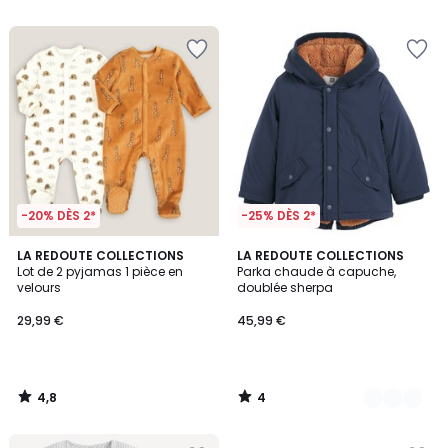
5
-20% DÈS 2*
-25% DÈS 2*
4,8
4
LA REDOUTE COLLECTIONS
2
LA REDOUTE COLLECTIONS
/ 5
/
Lot de 2 pyjamas 1 pièce en
Parka chaude à capuche,
Couleurs
5
velours
doublée sherpa
29,99 €
45,99 €
4,8
4
/
/
5
5