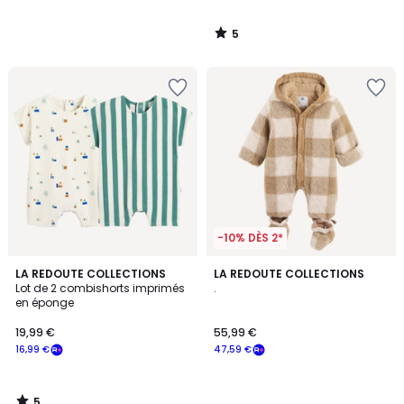
5
/
5
-10% DÈS 2*
5
LA REDOUTE COLLECTIONS
LA REDOUTE COLLECTIONS
/
Lot de 2 combishorts imprimés
.
5
en éponge
19,99 €
55,99 €
16,99 €
47,59 €
5