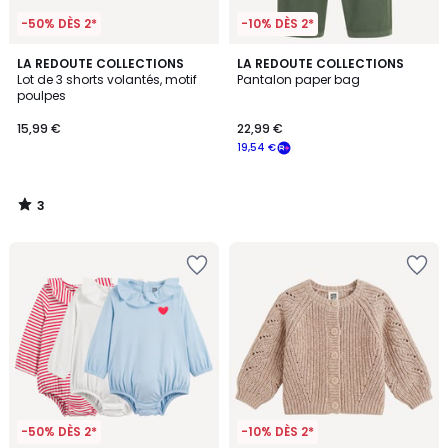
-50% DÈS 2*
-10% DÈS 2*
3
LA REDOUTE COLLECTIONS
LA REDOUTE COLLECTIONS
/
Lot de 3 shorts volantés, motif
Pantalon paper bag
5
poulpes
15,99 €
22,99 €
19,54 €
3
/
5
-50% DÈS 2*
-10% DÈS 2*