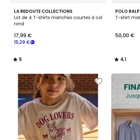
5
6
4,1
LA REDOUTE COLLECTIONS
POLO RALP
/
Couleurs
/ 5
Lot de 4 T-shirts manches courtes à col
T-shirt ma
5
rond
17,99
17,99 €
50,00 €
€
souscrivez
15,29 €
à
notre
5
4,1
programme
/
/
pour
5
5
payer
FINAL
à
CLEARANCE
la
place
15,29
€.