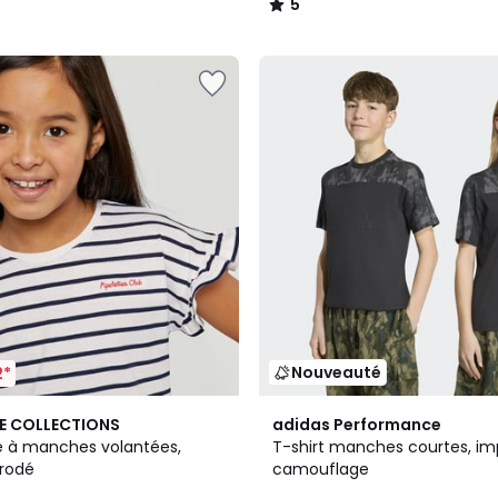
5
/
5
Nouveauté
2*
E COLLECTIONS
adidas Performance
yé à manches volantées,
T-shirt manches courtes, i
rodé
camouflage