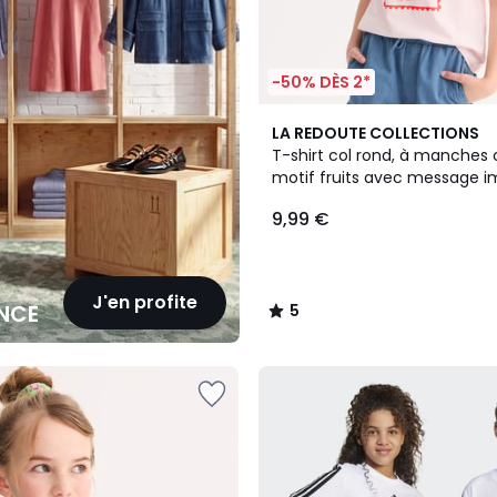
-50% DÈS 2*
5
LA REDOUTE COLLECTIONS
/
T-shirt col rond, à manches 
5
motif fruits avec message 
devant
9,99 €
J'en profite
NCE
5
/
5