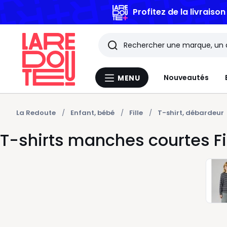
Profitez de la livraiso
Rechercher
Les
Nouveautés
MENU
Menu
derniers
La
Redoute
articles
La Redoute
Enfant, bébé
Fille
T-shirt, débardeur
T-shirts manches courtes Fil
consultés