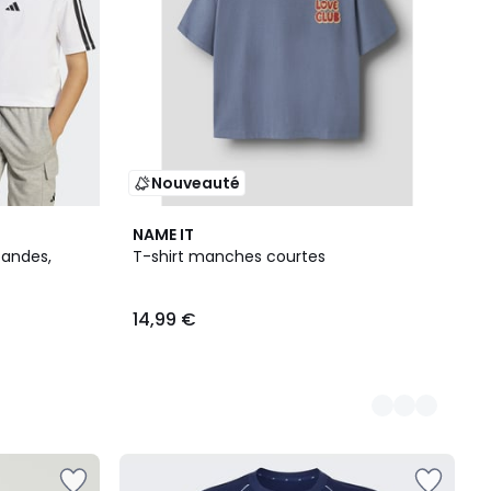
Nouveauté
2
NAME IT
Couleurs
bandes,
T-shirt manches courtes
14,99 €