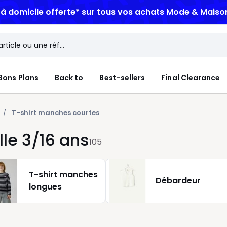
n à domicile offerte*
sur tous vos achats Mode & Maiso
Bons Plans
Back to
Best-sellers
Final Clearance
T-shirt manches courtes
le 3/16 ans
105
T-shirt manches
Débardeur
longues