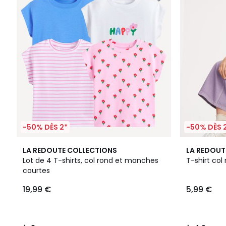
-50% DÈS 2*
-50% DÈS 
2
4,9
LA REDOUTE COLLECTIONS
LA REDOUT
/
/ 5
Lot de 4 T-shirts, col rond et manches
T-shirt col 
5
courtes
19,99 €
5,99 €