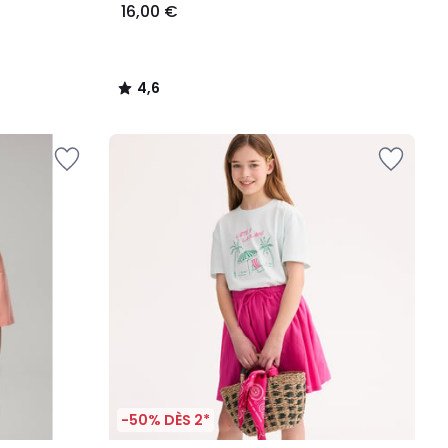
16,00 €
4,6
/
5
-50% DÈS 2*