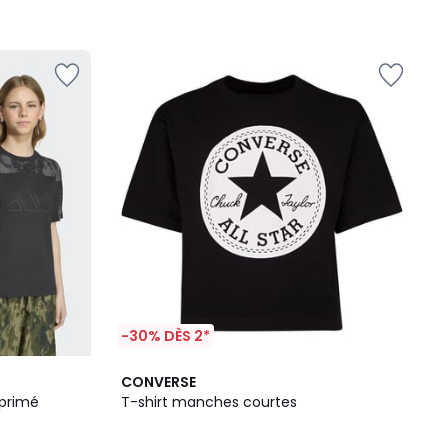
-30% DÈS 2*
4,6
CONVERSE
/ 5
mprimé
T-shirt manches courtes