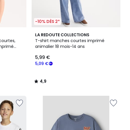
-10% DÈS 2*
4,9
LA REDOUTE COLLECTIONS
/ 5
courtes,
T-shirt manches courtes imprimé
imprimé
animalier 18 mois-14 ans
5,99 €
5,09 €
4,9
/
5