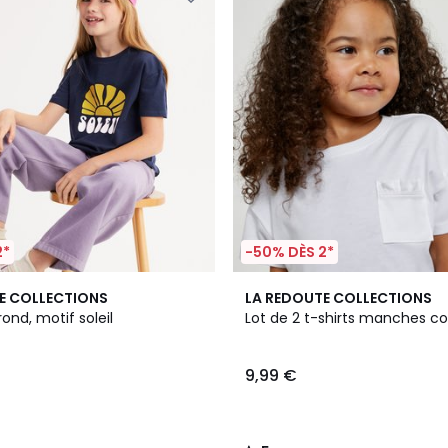
2*
-50% DÈS 2*
5
E COLLECTIONS
LA REDOUTE COLLECTIONS
/
rond, motif soleil
Lot de 2 t-shirts manches co
5
9,99 €