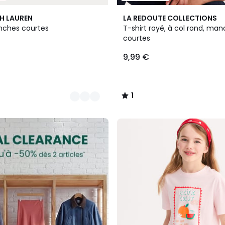
2
1
H LAUREN
LA REDOUTE COLLECTIONS
Couleurs
/
nches courtes
T-shirt rayé, à col rond, ma
5
courtes
9,99 €
1
/
5