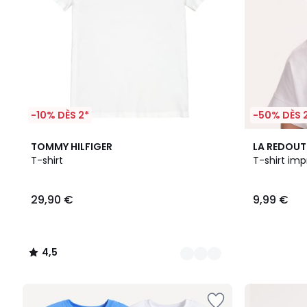
-10% DÈS 2*
-50% DÈS 
4
4,5
TOMMY HILFIGER
LA REDOUT
Couleurs
/ 5
T-shirt
T-shirt im
29,90 €
9,99 €
4,5
/
5