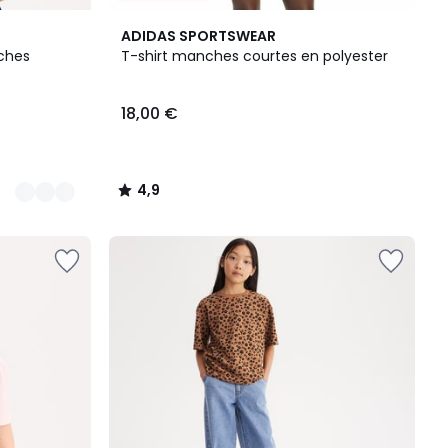
4,9
ADIDAS SPORTSWEAR
/ 5
nches
T-shirt manches courtes en polyester
18,00 €
4,9
/
5