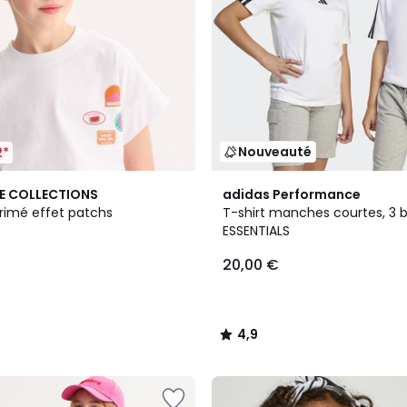
Nouveauté
2*
4,9
E COLLECTIONS
adidas Performance
/ 5
primé effet patchs
T-shirt manches courtes, 3 
ESSENTIALS
20,00 €
4,9
/
5