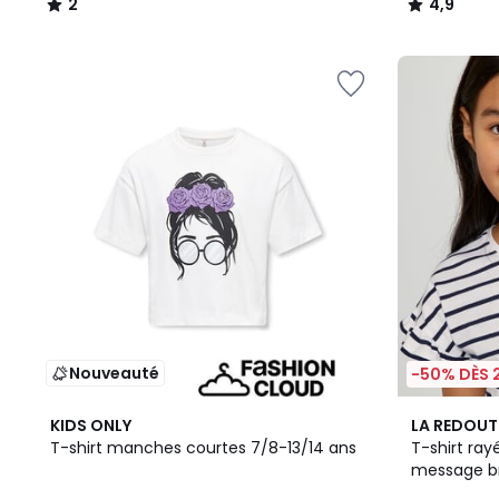
2
4,9
/
/
5
5
Nouveauté
-50% DÈS 
2
5
KIDS ONLY
LA REDOUT
Couleurs
/
T-shirt manches courtes 7/8-13/14 ans
T-shirt ra
5
message b