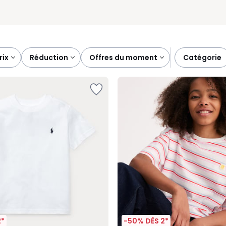
prix
réduction
offres du moment
catégorie
2*
-50% DÈS 2*