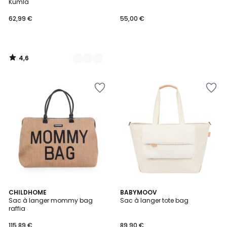
Kumla
62,99
62,99 €
55,00 €
€.
4,6
/
5
CHILDHOME
BABYMOOV
Sac à langer mommy bag
Sac à langer tote bag
raffia
115,89 €
89,90 €