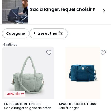
à
à
gauche
droite
Sac à langer, lequel choisir ?
Catégorie
Filtrer et trier
4 articles
-40% DÈS 2*
4,6
3
LA REDOUTE INTERIEURS
APACHES COLLECTIONS
/ 5
Sac à langer en gaze de coton
Sac à langer
Couleurs