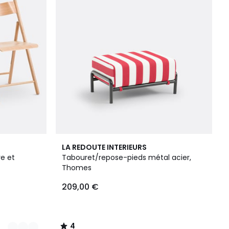
4
LA REDOUTE INTERIEURS
/
re et
Tabouret/repose-pieds métal acier,
5
Thomes
209,00 €
4