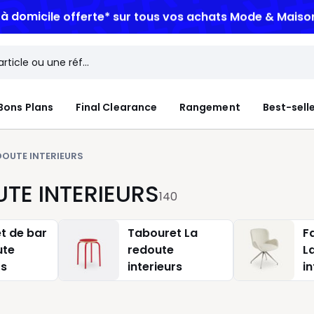
n à domicile offerte*
sur tous vos achats Mode & Maiso
Bons Plans
Final Clearance
Rangement
Best-sell
DOUTE INTERIEURS
UTE INTERIEURS
140
t de bar
Tabouret La
F
ute
redoute
L
rs
interieurs
in