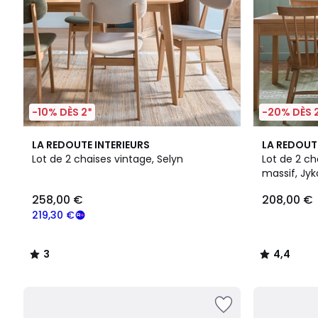
-10% DÈS 2*
-20% DÈS 
3
3
4,4
LA REDOUTE INTERIEURS
LA REDOUT
/
Couleurs
/ 5
Lot de 2 chaises vintage, Selyn
Lot de 2 c
5
massif, Jyk
258,00 €
208,00 €
219,30 €
3
4,4
/
/
5
5