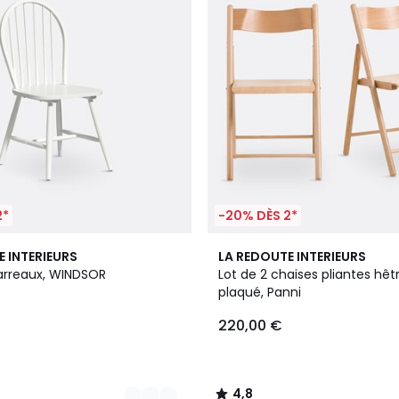
2*
-20% DÈS 2*
2
4,8
E INTERIEURS
LA REDOUTE INTERIEURS
Couleurs
/ 5
arreaux, WINDSOR
Lot de 2 chaises pliantes hêt
plaqué, Panni
220,00 €
4,8