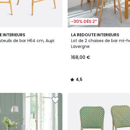
-30% DÈS 2*
3
4,5
E INTERIEURS
LA REDOUTE INTERIEURS
Couleurs
/ 5
uteuils de bar H64 cm, Aupi
Lot de 2 chaises de bar mi-
Lavergne
168,00 €
4,5
/
5