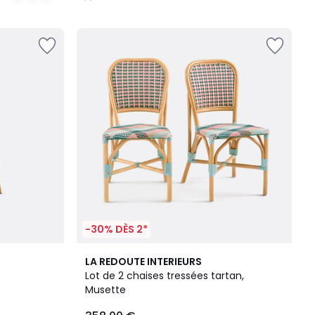
/
5
-30% DÈS 2*
5
LA REDOUTE INTERIEURS
/
Lot de 2 chaises tressées tartan,
5
Musette