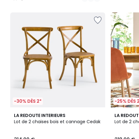
/
5
-30% DÈS 2*
-25% DÈS 
4,2
3
4,5
LA REDOUTE INTERIEURS
LA REDOUT
/ 5
Couleurs
/ 5
Lot de 2 chaises bois et cannage Cedak
Lot de 2 ch