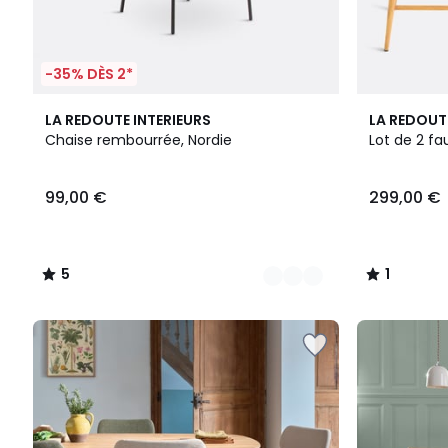
-35% DÈS 2*
2
5
1
LA REDOUTE INTERIEURS
LA REDOUT
Couleurs
/
/
Chaise rembourrée, Nordie
Lot de 2 fa
5
5
99,00 €
299,00 €
5
1
/
/
5
5