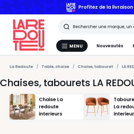
Profitez de la livraiso
Rechercher
Les
Nouveautés
MENU
Menu
derniers
La
Redoute
articles
La Redoute
Table, chaise
Chaise, tabouret
LA RE
Chaises, tabourets LA REDO
consultés
Chaise La
Taboure
redoute
La redo
interieurs
interieu