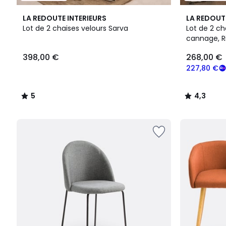
5
2
4,3
LA REDOUTE INTERIEURS
LA REDOUT
/
Couleurs
/ 5
Lot de 2 chaises velours Sarva
Lot de 2 ch
5
cannage, R
398,00
398,00 €
268,00 €
€.
227,80 €
5
4,3
/
/
5
5