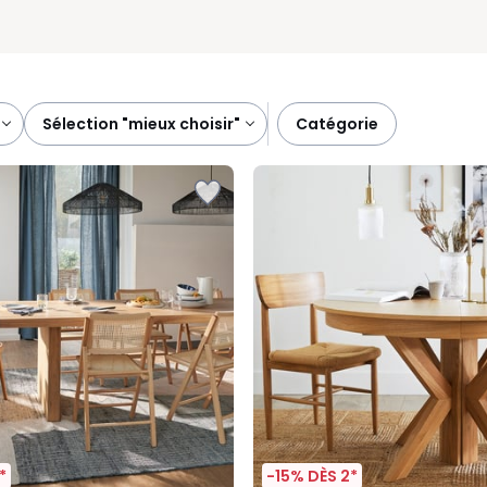
sélection "mieux choisir"
catégorie
*
-15% DÈS 2*