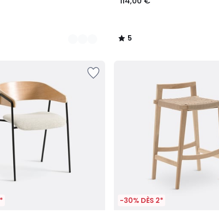
114,00 €
5
/
5
*
-30% DÈS 2*