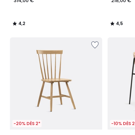
314,00 €
218,00 €
4,2
4,5
/
/
5
5
-20% DÈS 2*
-10% DÈS 2