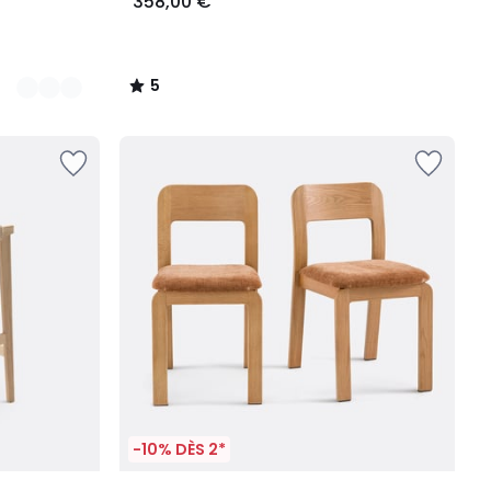
358,00 €
5
/
5
-10% DÈS 2*