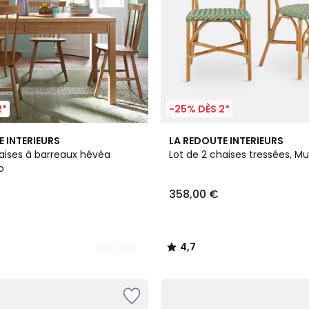
2*
-25% DÈS 2*
4,7
E INTERIEURS
LA REDOUTE INTERIEURS
/ 5
haises à barreaux hévéa
Lot de 2 chaises tressées, M
o
358,00 €
4,7
/
5