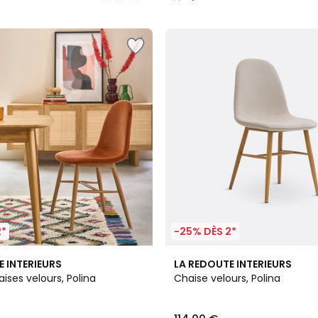
/
5
2*
-25% DÈS 2*
3
5
E INTERIEURS
LA REDOUTE INTERIEURS
Couleurs
/
aises velours, Polina
Chaise velours, Polina
5