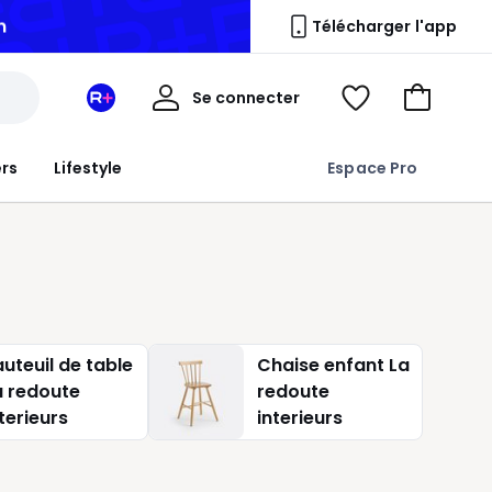
n
Télécharger l'app
Mon
Se connecter
Mon
Voir
Aller
compte
espace
ma
au
La
wishlist
panier
ers
Lifestyle
Espace Pro
Redoute
+
auteuil de table
Chaise enfant La
a redoute
redoute
terieurs
interieurs