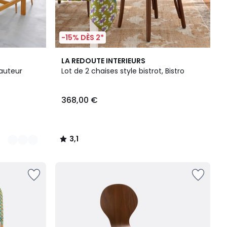
-15% DÈS 2*
3,1
LA REDOUTE INTERIEURS
/
hauteur
Lot de 2 chaises style bistrot, Bistro
5
368,00 €
3,1
/
5