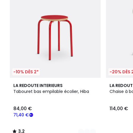
-10% DÈS 2*
-20% DÈS 
2
3,2
4
LA REDOUTE INTERIEURS
LA REDOUT
Couleurs
/ 5
Couleurs
Tabouret bas empilable écolier, Hiba
Chaise à b
84,00 €
114,00 €
71,40 €
3,2