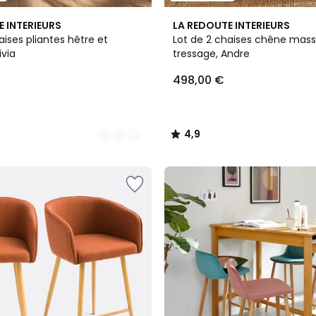
4,9
E INTERIEURS
LA REDOUTE INTERIEURS
/ 5
aises pliantes hêtre et
Lot de 2 chaises chêne massi
ivia
tressage, Andre
498,00 €
4,9
/
5