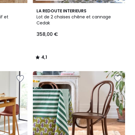
4,1
LA REDOUTE INTERIEURS
/ 5
f et
Lot de 2 chaises chêne et cannage
Cedak
358,00 €
4,1
/
5