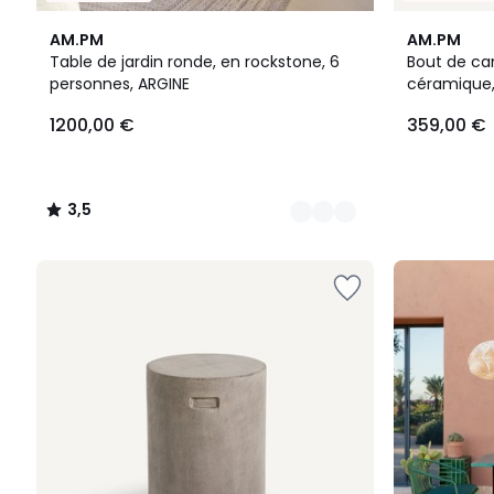
3
3,5
3
AM.PM
AM.PM
Couleurs
/ 5
Couleurs
Table de jardin ronde, en rockstone, 6
Bout de can
personnes, ARGINE
céramique,
1200,00
1200,00 €
359,00 €
€.
3,5
/
5