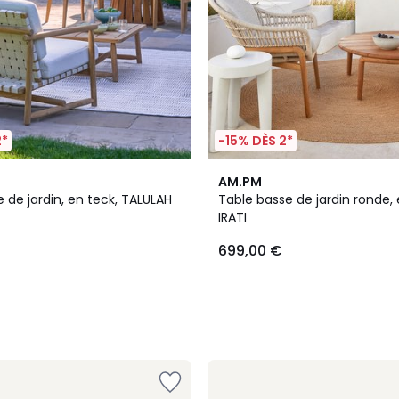
2*
-15% DÈS 2*
AM.PM
 de jardin, en teck, TALULAH
Table basse de jardin ronde, 
IRATI
699,00 €