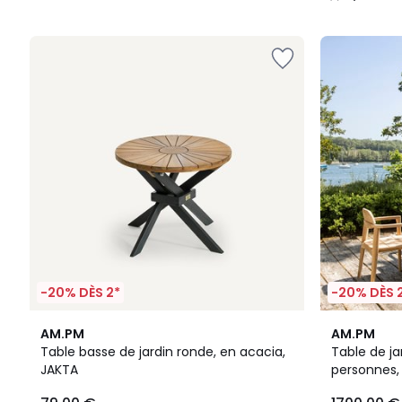
/
5
-20% DÈS 2*
-20% DÈS 
4,7
5
AM.PM
AM.PM
/ 5
/
Table basse de jardin ronde, en acacia,
Table de ja
5
JAKTA
personnes