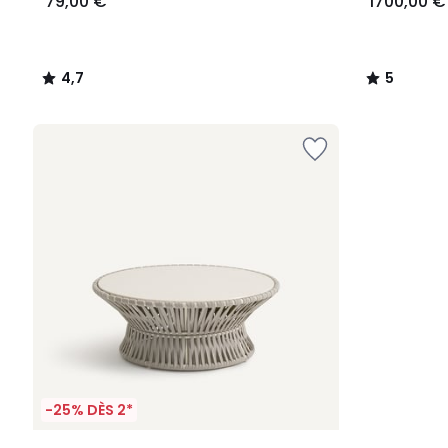
79,00 €
1700,00 €
4,7
5
/
/
5
5
-25% DÈS 2*