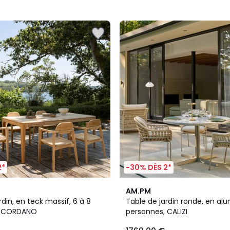
2*
-30% DÈS 2*
AM.PM
rdin, en teck massif, 6 à 8
Table de jardin ronde, en al
, CORDANO
personnes, CALIZI