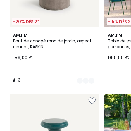
-20% DÈS 2*
-15% DÈS 2
3
3
AM.PM
AM.PM
Couleurs
/
Bout de canapé rond de jardin, aspect
Table de ja
5
ciment, RASKIN
personnes,
159,00 €
990,00 €
3
/
5