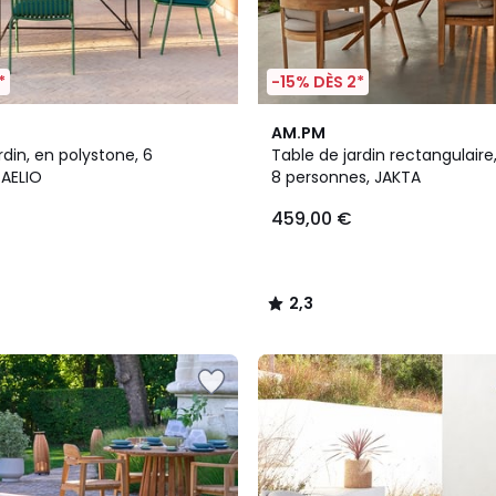
*
-15% DÈS 2*
2
2,3
AM.PM
Couleurs
/ 5
rdin, en polystone, 6
Table de jardin rectangulaire
 AELIO
8 personnes, JAKTA
459,00 €
2,3
/
5