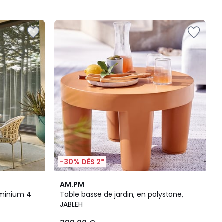
-30% DÈS 2*
AM.PM
uminium 4
Table basse de jardin, en polystone,
JABLEH