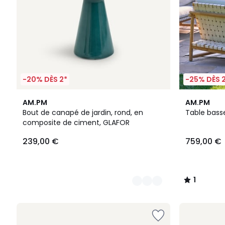
-20% DÈS 2*
-25% DÈS 
4
1
AM.PM
AM.PM
Couleurs
/
Bout de canapé de jardin, rond, en
Table basse
5
composite de ciment, GLAFOR
239,00 €
759,00 €
1
/
5