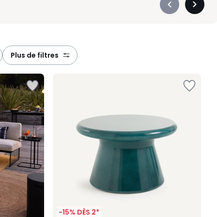
Précédent
Suivan
-
-
défiler
défiler
à
à
gauche
droite
plus de filtres
-15% DÈS 2*