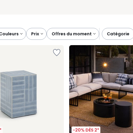
couleurs
prix
offres du moment
catégorie
*
-20% DÈS 2*