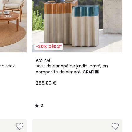
-20% DÈS 2*
3
AM.PM
/
en teck,
Bout de canapé de jardin, carré, en
5
composite de ciment, GRAPHIR
299,00 €
3
/
5