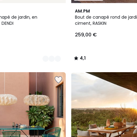
2
4,1
AM.PM
Couleurs
/ 5
apé de jardin, en
Bout de canapé rond de jardi
 DENDI
ciment, RASKIN
259,00 €
4,1
/
5