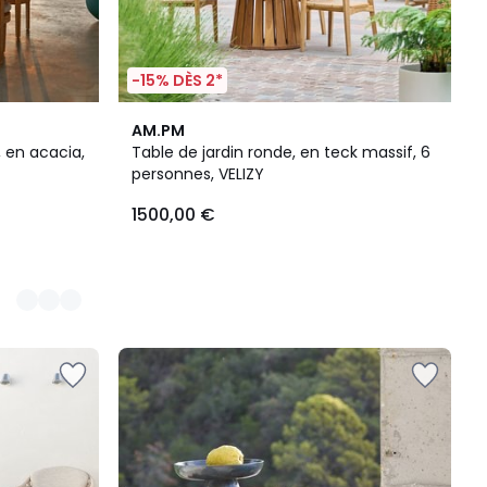
-15% DÈS 2*
AM.PM
, en acacia,
Table de jardin ronde, en teck massif, 6
personnes, VELIZY
1500,00 €