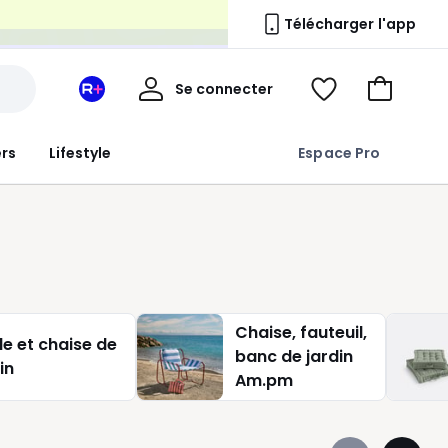
n
Télécharger l'app
Mon
Se connecter
Mon
Voir
Aller
compte
espace
ma
au
La
wishlist
panier
ers
Lifestyle
Espace Pro
Redoute
+
Chaise, fauteuil,
le et chaise de
banc de jardin
in
Am.pm