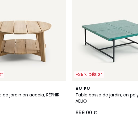
2*
-25% DÈS 2*
AM.PM
 de jardin en acacia, RÉPHIR
Table basse de jardin, en pol
AELIO
659,00 €