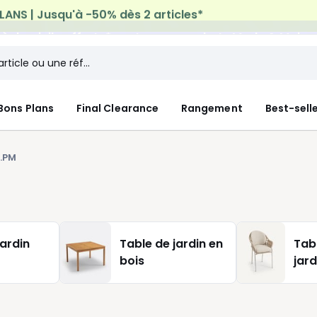
n à domicile offerte*
sur tous vos achats Mode & Maiso
Bons Plans
Final Clearance
Rangement
Best-sell
.PM
jardin
Table de jardin en
Tab
bois
jard