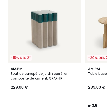
-15% DÈS 2*
-20% DÈS 
3,5
AM.PM
AM.PM
/ 5
Bout de canapé de jardin carré, en
Table basse
composite de ciment, GRAPHIR
229,00 €
289,00 €
3,5