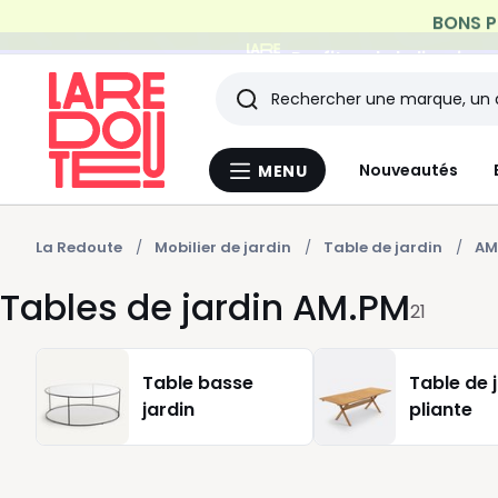
Profitez de la livraiso
Rechercher
Les
Nouveautés
MENU
Menu
derniers
La
Redoute
articles
La Redoute
Mobilier de jardin
Table de jardin
AM
Tables de jardin AM.PM
consultés
21
Table basse
Table de 
jardin
pliante