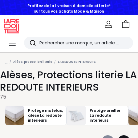
BONS PLANS | Jusqu'à -50% dès 2 articles*
Aller
au
La
panie
Redoute
Menu
Rechercher
Les
...
derniers
Alèse, protection literie
LA REDOUTE INTERIEURS
Alèses, Protections literie LA
articles
consultés
REDOUTE INTERIEURS
75
Protège matelas,
Protège oreiller
alèse La redoute
La redoute
interieurs
interieurs