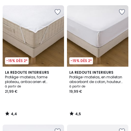
5
5
-15% DÈS 2*
-15% DÈS 2*
4,4
4,5
LA REDOUTE INTERIEURS
LA REDOUTE INTERIEURS
/ 5
/ 5
Protège-matelas, forme
Protège-matelas, en molleton
plateau, antiacarien et
absorbant de coton, hauteur
imperméable
maxi 20 cm
à partir de
à partir de
21,99 €
19,99 €
4,4
4,5
/
/
5
5