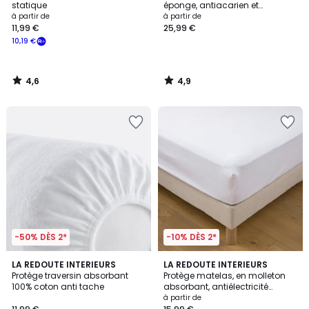
statique
éponge, antiacarien et
imperméable, hauteur max 14
à partir de
à partir de
cm
11,99 €
25,99 €
10,19 €
4,6
4,9
/
/
5
5
-50% DÈS 2*
-10% DÈS 2*
4,3
4,4
LA REDOUTE INTERIEURS
LA REDOUTE INTERIEURS
/ 5
/ 5
Protège traversin absorbant
Protège matelas, en molleton
100% coton anti tache
absorbant, antiélectricité
statique, bonnet 27 cm
à partir de