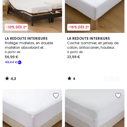
-10% DÈS 2*
-15% DÈS 2*
4,3
4
LA REDOUTE INTERIEURS
5
LA REDOUTE INTERIEURS
/ 5
/
Protège-matelas, en double
Cache-sommier, en jersey de
Couleurs
5
molleton absorbant et
coton, antiacarien, hauteur
antiacarien, hauteur maxi 20
maxi 25 cm
à partir de
à partir de
cm
56,99 €
23,99 €
48,44 €
4,3
4
/
/
5
5