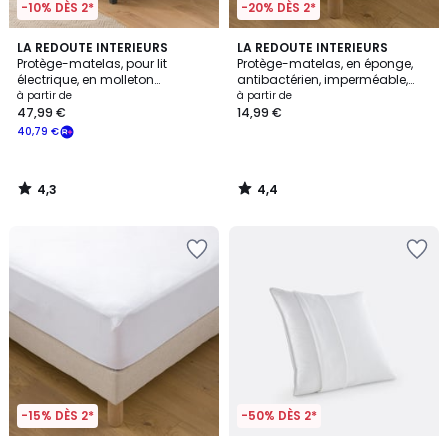
-10% DÈS 2*
-20% DÈS 2*
4,3
4,4
LA REDOUTE INTERIEURS
LA REDOUTE INTERIEURS
/ 5
/ 5
Protège-matelas, pour lit
Protège-matelas, en éponge,
électrique, en molleton
antibactérien, imperméable,
absorbant, hauteur maxi 20 cm
hauteur maxi 25 cm
à partir de
à partir de
47,99 €
14,99 €
40,79 €
4,3
4,4
/
/
5
5
-15% DÈS 2*
-50% DÈS 2*