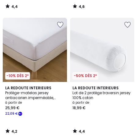
4,4
4,6
/
/
5
5
-10% DÈS 2*
-50% DÈS 2*
4,2
4,4
LA REDOUTE INTERIEURS
LA REDOUTE INTERIEURS
/ 5
/ 5
Protège-matelas jersey
Lot de 2 protège traversin jersey
antiacarien imperméable,
100% coton
hauteur maxi 25 cm
à partir de
à partir de
25,99 €
18,99 €
22,09 €
4,2
4,4
/
/