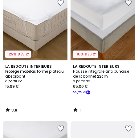
-25% DÈS 2*
-10% DÈS 2*
3,8
1
LA REDOUTE INTERIEURS
LA REDOUTE INTERIEURS
/ 5
/
Protège matelas forme plateau
Housse intégrale anti punaise
5
absorbant
de lit bonnet 22cm
à partir de
à partir de
15,99 €
65,00 €
55,25 €
3,8
1
/
/
5
5