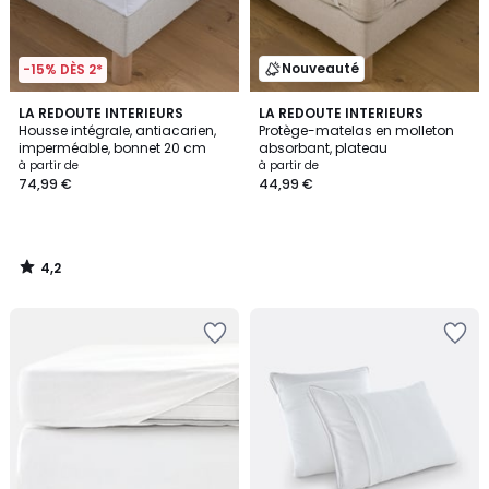
Nouveauté
-15% DÈS 2*
4,2
LA REDOUTE INTERIEURS
LA REDOUTE INTERIEURS
/ 5
Housse intégrale, antiacarien,
Protège-matelas en molleton
imperméable, bonnet 20 cm
absorbant, plateau
à partir de
à partir de
74,99 €
44,99 €
4,2
/
5