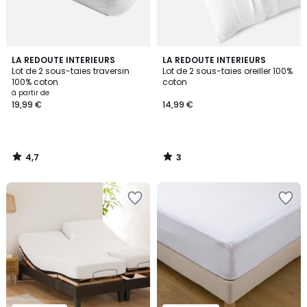
4,7
3
LA REDOUTE INTERIEURS
LA REDOUTE INTERIEURS
/ 5
/
Lot de 2 sous-taies traversin
Lot de 2 sous-taies oreiller 100%
5
100% coton
coton
à partir de
19,99 €
14,99 €
4,7
3
/
/
5
5