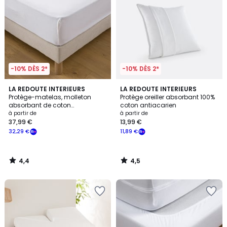
-10% DÈS 2*
-10% DÈS 2*
4,4
4,5
LA REDOUTE INTERIEURS
LA REDOUTE INTERIEURS
/ 5
/ 5
Protège-matelas, molleton
Protège oreiller absorbant 100%
absorbant de coton
coton antiacarien
antiacarien, hauteur maxi 20
à partir de
à partir de
cm
37,99 €
13,99 €
32,29 €
11,89 €
4,4
4,5
/
/
5
5