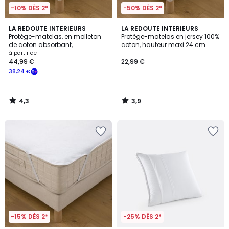
-10% DÈS 2*
-50% DÈS 2*
4,3
3,9
LA REDOUTE INTERIEURS
LA REDOUTE INTERIEURS
/ 5
/ 5
Protège-matelas, en molleton
Protège-matelas en jersey 100%
de coton absorbant,
coton, hauteur maxi 24 cm
imperméable, hauteur maxi 30
à partir de
cm
44,99 €
22,99 €
38,24 €
4,3
3,9
/
/
5
5
-15% DÈS 2*
-25% DÈS 2*