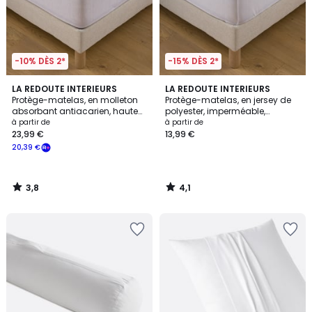
-10% DÈS 2*
-15% DÈS 2*
3,8
4,1
LA REDOUTE INTERIEURS
LA REDOUTE INTERIEURS
/ 5
/ 5
Protège-matelas, en molleton
Protège-matelas, en jersey de
absorbant antiacarien, hauteur
polyester, imperméable,
maxi 30 cm
hauteur maxi 20 cm
à partir de
à partir de
23,99 €
13,99 €
20,39 €
3,8
4,1
/
/
5
5