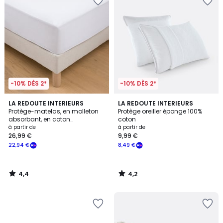
-10% DÈS 2*
-10% DÈS 2*
4,4
4,2
LA REDOUTE INTERIEURS
LA REDOUTE INTERIEURS
/ 5
/ 5
Protège-matelas, en molleton
Protège oreiller éponge 100%
absorbant, en coton
coton
imperméable, hauteur maxi 22
à partir de
à partir de
cm
26,99 €
9,99 €
22,94 €
8,49 €
4,4
4,2
/
/
5
5