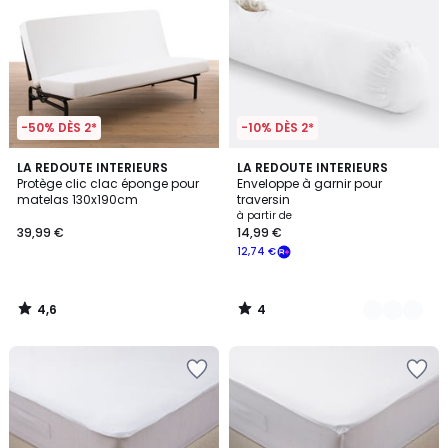
-50% DÈS 2*
-10% DÈS 2*
4,6
4
LA REDOUTE INTERIEURS
2
LA REDOUTE INTERIEURS
/ 5
/
Protège clic clac éponge pour
Enveloppe à garnir pour
Couleurs
5
matelas 130x190cm
traversin
à partir de
39,99 €
14,99 €
12,74 €
4,6
4
/
/
5
5