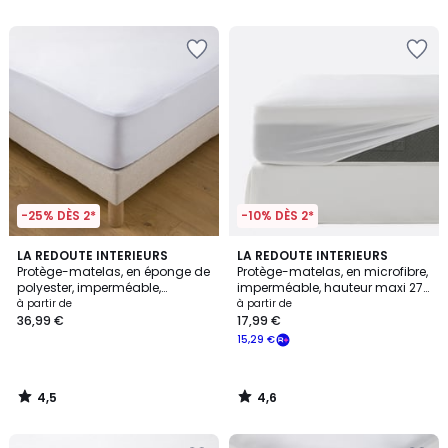
5
5
-25% DÈS 2*
-10% DÈS 2*
4,5
4,6
LA REDOUTE INTERIEURS
LA REDOUTE INTERIEURS
/ 5
/ 5
Protège-matelas, en éponge de
Protège-matelas, en microfibre,
polyester, imperméable,
imperméable, hauteur maxi 27
hauteur maxi 25 cm
cm
à partir de
à partir de
36,99 €
17,99 €
15,29 €
4,5
4,6
/
/
5
5