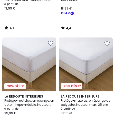
maxi 20 cm
à partir de
13,99 €
18,99 €
16,14 €
4,1
4,4
/
/
5
5
-20% DÈS 2*
-20% DÈS 2*
4,5
4,1
LA REDOUTE INTERIEURS
LA REDOUTE INTERIEURS
/ 5
/ 5
Protège-matelas, en éponge, en
Protège-matelas, en éponge de
coton, imperméable, hauteur
polyester, hauteur maxi 25 cm
maxi 23 cm
à partir de
à partir de
29,99 €
31,99 €