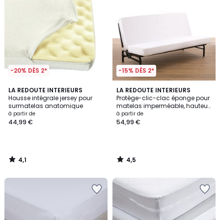
-20% DÈS 2*
-15% DÈS 2*
4,1
4,5
LA REDOUTE INTERIEURS
LA REDOUTE INTERIEURS
/ 5
/ 5
Housse intégrale jersey pour
Protège-clic-clac éponge pour
surmatelas anatomique
matelas imperméable, hauteur
maxi 24 cm
à partir de
à partir de
44,99 €
54,99 €
4,1
4,5
/
/
5
5