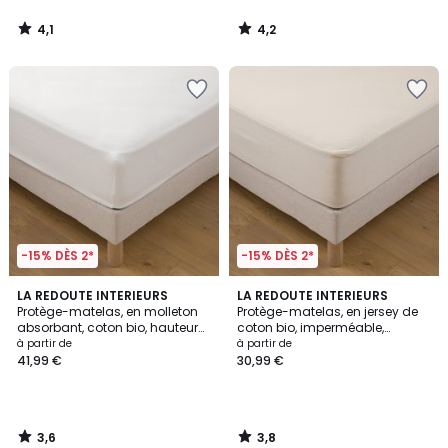
4,1
4,2
/
/
5
5
-15% DÈS 2*
-15% DÈS 2*
3,6
3,8
LA REDOUTE INTERIEURS
LA REDOUTE INTERIEURS
/ 5
/ 5
Protège-matelas, en molleton
Protège-matelas, en jersey de
absorbant, coton bio, hauteur
coton bio, imperméable,
maxi 25 cm
hauteur maxi 22 cm
à partir de
à partir de
41,99 €
30,99 €
3,6
3,8
/
/