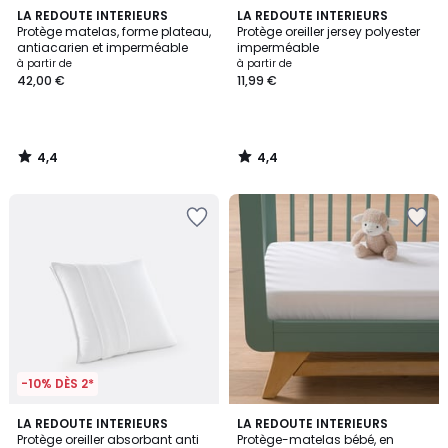
4,4
4,4
LA REDOUTE INTERIEURS
LA REDOUTE INTERIEURS
/ 5
/ 5
Protège matelas, forme plateau,
Protège oreiller jersey polyester
antiacarien et imperméable
imperméable
à partir de
à partir de
42,00 €
11,99 €
4,4
4,4
/
/
5
5
-10% DÈS 2*
4,6
4,9
LA REDOUTE INTERIEURS
LA REDOUTE INTERIEURS
/ 5
/ 5
Protège oreiller absorbant anti
Protège-matelas bébé, en