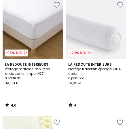
-15% DÈS 2*
-20% DÈS 2*
4,6
4
LA REDOUTE INTERIEURS
LA REDOUTE INTERIEURS
/ 5
/
Protège matelas molleton
Protège traversin éponge 100%
5
antiacarien imper H27
coton
à partir de
à partir de
34,99 €
14,99 €
4,6
4
/
/
5
5