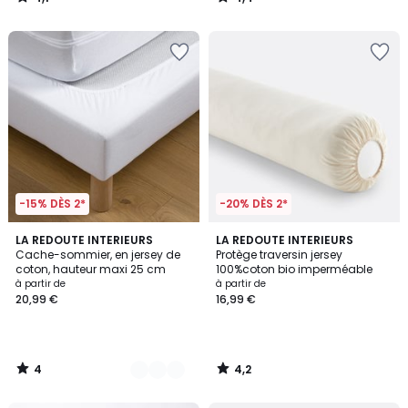
/
/
5
5
-15% DÈS 2*
-20% DÈS 2*
4
4,2
5
LA REDOUTE INTERIEURS
LA REDOUTE INTERIEURS
/
/ 5
Cache-sommier, en jersey de
Protège traversin jersey
Couleurs
5
coton, hauteur maxi 25 cm
100%coton bio imperméable
à partir de
à partir de
20,99 €
16,99 €
4
4,2
/
/
5
5