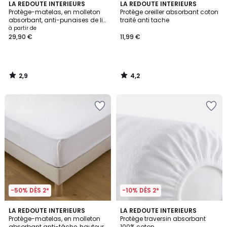
2,9
4,2
LA REDOUTE INTERIEURS
LA REDOUTE INTERIEURS
/ 5
/ 5
Protège-matelas, en molleton
Protège oreiller absorbant coton
absorbant, anti-punaises de lit,
traité anti tache
hauteur maxi 27 cm
à partir de
29,90 €
11,99 €
2,9
4,2
/
/
5
5
-50% DÈS 2*
-10% DÈS 2*
4,1
4,4
LA REDOUTE INTERIEURS
LA REDOUTE INTERIEURS
/ 5
/ 5
Protège-matelas, en molleton
Protège traversin absorbant
absorbant anti-tâche, hauteur
100% coton