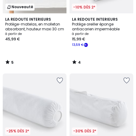
Nouveauté
-10% DÈS 2*
5
4
LA REDOUTE INTERIEURS
LA REDOUTE INTERIEURS
/
/
Protège-matelas, en molleton
Protège oreiller éponge
5
5
absorbant, hauteur maxi 30 cm
antiacarien imperméable
à partir de
à partir de
45,99 €
15,99 €
13,59 €
5
4
/
/
5
5
-25% DÈS 2*
-30% DÈS 2*