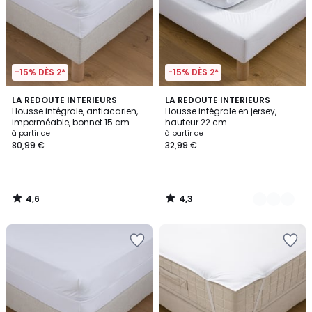
-15% DÈS 2*
-15% DÈS 2*
4,6
4,3
LA REDOUTE INTERIEURS
3
LA REDOUTE INTERIEURS
/ 5
/ 5
Housse intégrale, antiacarien,
Housse intégrale en jersey,
Couleurs
imperméable, bonnet 15 cm
hauteur 22 cm
à partir de
à partir de
80,99 €
32,99 €
4,6
4,3
/
/
5
5