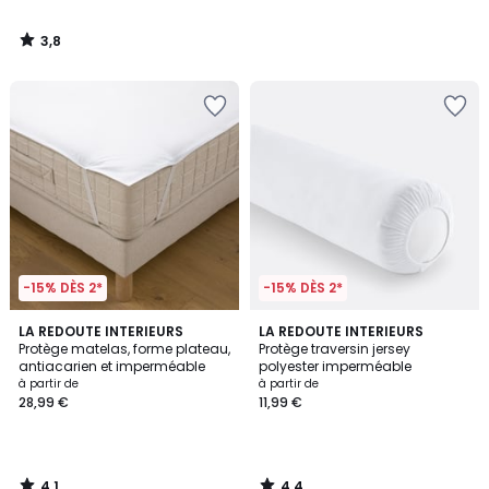
3,8
/
5
-15% DÈS 2*
-15% DÈS 2*
4,1
4,4
LA REDOUTE INTERIEURS
LA REDOUTE INTERIEURS
/ 5
/ 5
Protège matelas, forme plateau,
Protège traversin jersey
antiacarien et imperméable
polyester imperméable
à partir de
à partir de
28,99 €
11,99 €
4,1
4,4