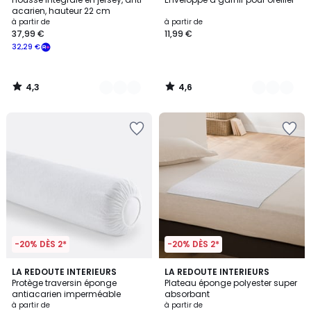
Couleurs
Couleurs
acarien, hauteur 22 cm
à partir de
à partir de
37,99 €
11,99 €
32,29 €
4,3
4,6
/
/
5
5
-20% DÈS 2*
-20% DÈS 2*
5
4,6
LA REDOUTE INTERIEURS
LA REDOUTE INTERIEURS
/
/ 5
Protège traversin éponge
Plateau éponge polyester super
5
antiacarien imperméable
absorbant
à partir de
à partir de