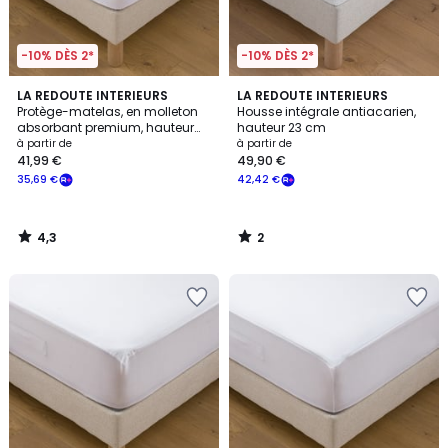
-10% DÈS 2*
-10% DÈS 2*
4,3
2
LA REDOUTE INTERIEURS
LA REDOUTE INTERIEURS
/ 5
/
Protège-matelas, en molleton
Housse intégrale antiacarien,
5
absorbant premium, hauteur
hauteur 23 cm
maxi 25 cm
à partir de
à partir de
41,99 €
49,90 €
35,69 €
42,42 €
4,3
2
/
/
5
5