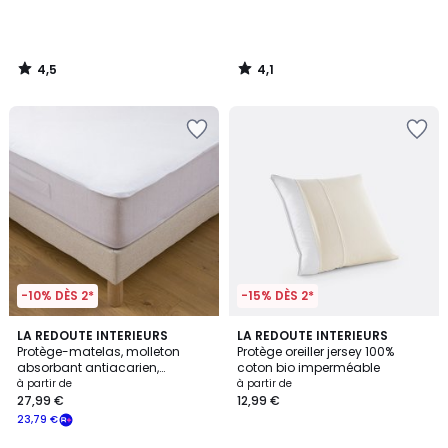
4,5
4,1
/
/
5
5
-10% DÈS 2*
-15% DÈS 2*
4,1
4,2
LA REDOUTE INTERIEURS
LA REDOUTE INTERIEURS
/ 5
/ 5
Protège-matelas, molleton
Protège oreiller jersey 100%
absorbant antiacarien,
coton bio imperméable
imperméable, hauteur maxi 30
à partir de
à partir de
cm
27,99 €
12,99 €
23,79 €