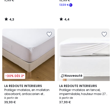
11,99 €
15,99 €
13,59 €
4,3
4,4
/
/
5
5
Nouveauté
-30% DÈS 2*
3,8
LA REDOUTE INTERIEURS
LA REDOUTE INTERIEURS
/ 5
Protège-matelas, en molleton
Protège-matelas en tencel,
absorbant, antiacarien et
imperméable, hauteur maxi 27
imperméable, bonnet 25 cm
cm
à partir de
à partir de
39,99 €
37,99 €