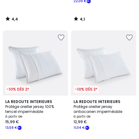
22,09 €
partir
de
25,99
4,4
4,1
€.
/
/
5
5
-10% DÈS 2*
-10% DÈS 2*
4,4
4,6
LA REDOUTE INTERIEURS
LA REDOUTE INTERIEURS
/ 5
/ 5
Protège oreiller jersey 100%
Protège oreiller jersey
tencel imperméable
antiacarien imperméable
à partir de
à partir de
15,99 €
12,99 €
13,59 €
11,04 €