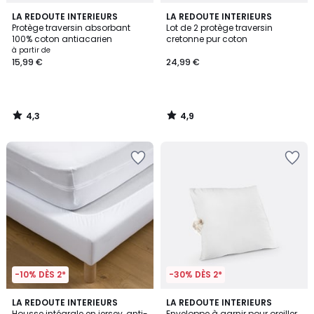
4,3
4,9
LA REDOUTE INTERIEURS
LA REDOUTE INTERIEURS
/ 5
/ 5
Protège traversin absorbant
Lot de 2 protège traversin
100% coton antiacarien
cretonne pur coton
à partir de
15,99 €
24,99 €
4,3
4,9
/
/
5
5
-10% DÈS 2*
-30% DÈS 2*
4,3
4,6
3
LA REDOUTE INTERIEURS
2
LA REDOUTE INTERIEURS
/ 5
/ 5
Housse intégrale en jersey, anti-
Enveloppe à garnir pour oreiller