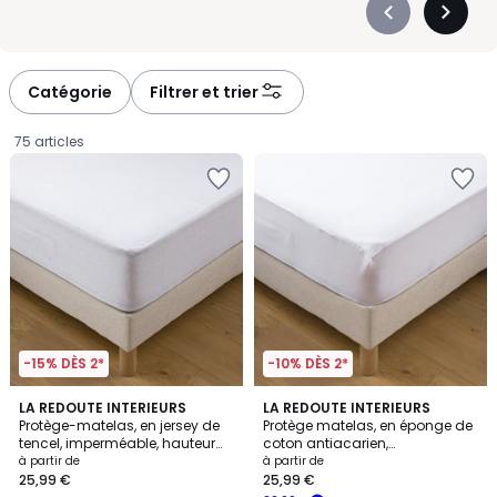
Précédent
Suivan
-
-
défiler
défiler
à
à
Catégorie
Filtrer et trier
gauche
droite
75 articles
-15% DÈS 2*
-10% DÈS 2*
4,4
4,1
LA REDOUTE INTERIEURS
LA REDOUTE INTERIEURS
/ 5
/ 5
Protège-matelas, en jersey de
Protège matelas, en éponge de
tencel, imperméable, hauteur
coton antiacarien,
Prix
maxi 25 cm
imperméable, hauteur maxi 25
à partir de
à partir de
cm
25,99 €
25,99 €
à