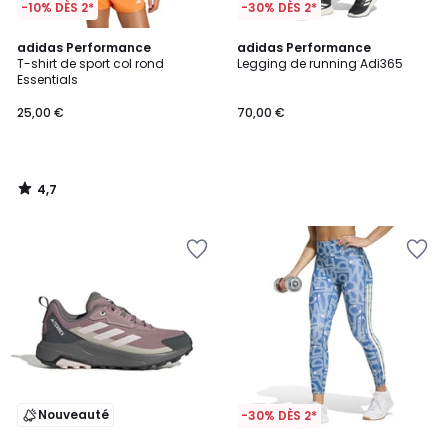
-10% DÈS 2*
-30% DÈS 2*
4,7
adidas Performance
adidas Performance
/ 5
T-shirt de sport col rond
Legging de running Adi365
Essentials
25,00 €
70,00 €
4,7
/
5
Nouveauté
-30% DÈS 2*