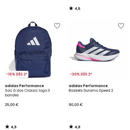
4,5
/
5
-15% DÈS 2*
-30% DÈS 2*
4,9
4,8
adidas Performance
adidas Performance
/ 5
/ 5
Sac à dos Classic logo 3
Baskets Duramo Speed 2
bandes
25,00 €
90,00 €
4,9
4,8
/
/