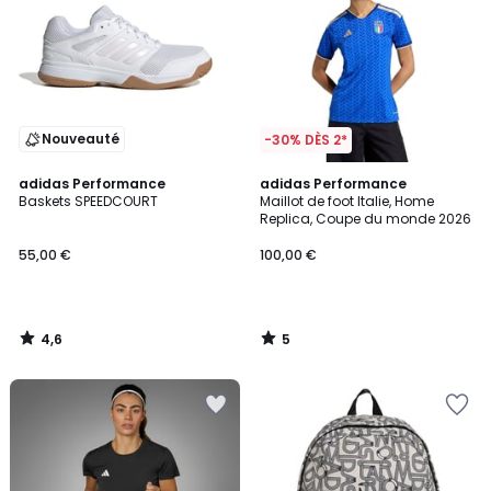
Nouveauté
-30% DÈS 2*
4,6
5
adidas Performance
adidas Performance
/ 5
/
Baskets SPEEDCOURT
Maillot de foot Italie, Home
5
Replica, Coupe du monde 2026
55,00 €
100,00 €
4,6
5
/
/
5
5