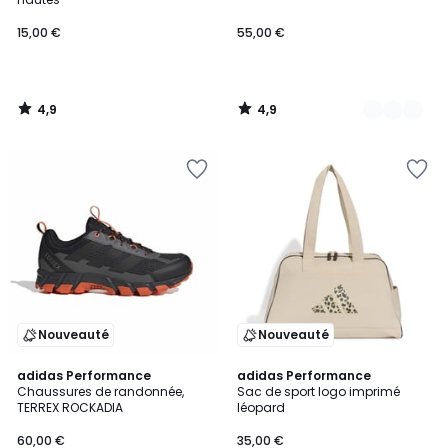
15,00 €
55,00 €
4,9
4,9
/
/
5
5
Nouveauté
Nouveauté
4
adidas Performance
adidas Performance
/
Chaussures de randonnée,
Sac de sport logo imprimé
5
TERREX ROCKADIA
léopard
60,00 €
35,00 €