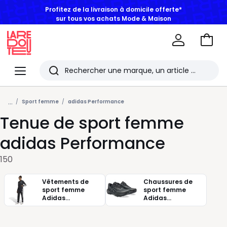
BONS PLANS | Jusqu'à -50% dès 2 articles*
Aller
au
La
panie
Redoute
Menu
Rechercher
Les
...
derniers
Sport femme
adidas Performance
Tenue de sport femme
articles
consultés
adidas Performance
150
Vêtements de
Chaussures de
sport femme
sport femme
Adidas
Adidas
performance
performance