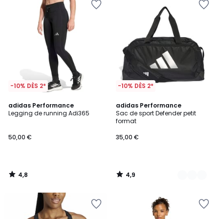
-10% DÈS 2*
-10% DÈS 2*
4,8
4,9
adidas Performance
2
adidas Performance
/ 5
/ 5
Legging de running Adi365
Sac de sport Defender petit
Couleurs
format
50,00 €
35,00 €
4,8
4,9
/
/
5
5