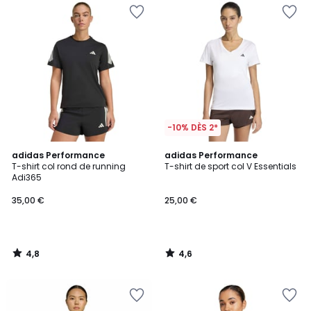
-10% DÈS 2*
4,8
4,6
adidas Performance
adidas Performance
/ 5
/ 5
T-shirt col rond de running
T-shirt de sport col V Essentials
Adi365
35,00 €
25,00 €
4,8
4,6
/
/
5
5