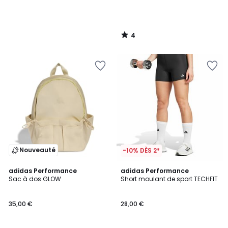
4
/
5
Nouveauté
-10% DÈS 2*
4,5
adidas Performance
adidas Performance
/ 5
Sac à dos GLOW
Short moulant de sport TECHFIT
35,00 €
28,00 €