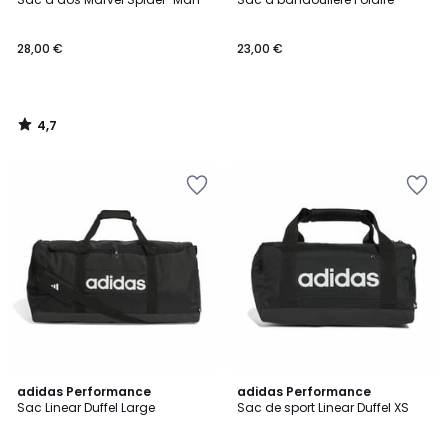
28,00 €
23,00 €
4,7
/
5
4,7
4,8
adidas Performance
adidas Performance
/ 5
/ 5
Sac Linear Duffel Large
Sac de sport Linear Duffel XS