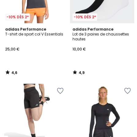
-10% DÈS 2*
-10% DÈS 2*
4,6
4,9
adidas Performance
adidas Performance
/ 5
/ 5
T-shirt de sport col V Essentials
Lot de 3 paires de chaussettes
hautes
25,00 €
10,00 €
4,6
4,9
/
/
5
5