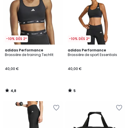
-10% DÈS 2*
-10% DÈS 2*
4,8
5
adidas Performance
adidas Performance
/ 5
/
Brassière de training Techfit
Brassière de sport Essentials
5
40,00 €
40,00 €
4,8
5
/
/
5
5