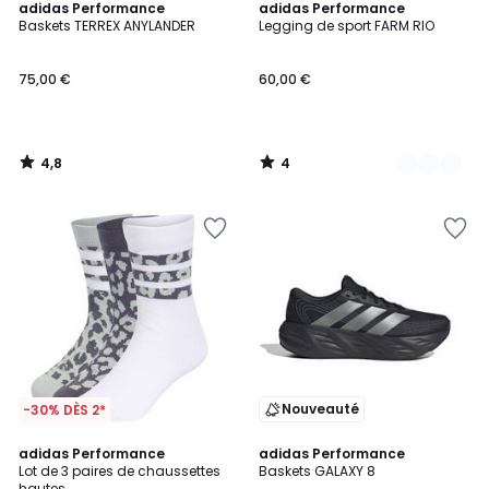
4,8
4
adidas Performance
2
adidas Performance
/ 5
/
Baskets TERREX ANYLANDER
Legging de sport FARM RIO
Couleurs
5
75,00 €
60,00 €
4,8
4
/
/
5
5
Nouveauté
-30% DÈS 2*
4,9
4,9
adidas Performance
2
adidas Performance
/ 5
/ 5
Lot de 3 paires de chaussettes
Baskets GALAXY 8
Couleurs
hautes