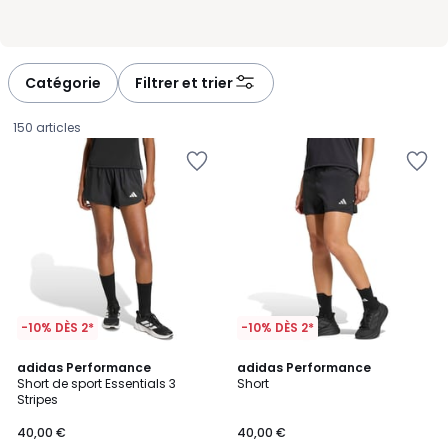
Catégorie
Filtrer et trier
150 articles
-10% DÈS 2*
-10% DÈS 2*
4,5
5
adidas Performance
adidas Performance
/ 5
/
Short de sport Essentials 3
Short
5
Stripes
40,00
40,00 €
40,00 €
€.