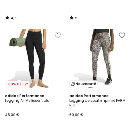
4,5
5
/
/
5
5
Nouveauté
-30% DÈS 2*
4,6
adidas Performance
adidas Performance
/ 5
Legging All Me Essentials
Legging de sport imprimé FARM
RIO
45,00 €
60,00 €