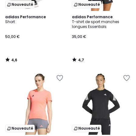
Nouveauté
Nouveauté
4,6
4,7
adidas Performance
adidas Performance
/ 5
/ 5
Short
T-shirt de sport manches
longues Essentials
50,00 €
35,00 €
4,6
4,7
/
/
5
5
Nouveauté
Nouveauté