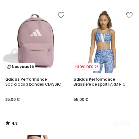
5
5
Nouveauté
-30% DÈS 2*
4,9
adidas Performance
2
adidas Performance
/ 5
Sac à dos 3 bandes CLASSIC
Brassière de sport FARM RIO
Couleurs
25,00 €
55,00 €
4,9
/
5