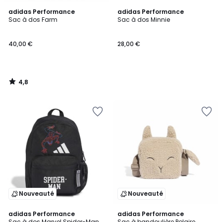
4,8
adidas Performance
adidas Performance
/ 5
Sac à dos Farm
Sac à dos Minnie
40,00 €
28,00 €
4,8
/
5
Nouveauté
Nouveauté
4,7
adidas Performance
adidas Performance
/ 5
Sac à dos Marvel Spider-Man
Sac à bandoulière Polaire