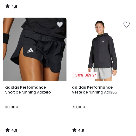
4,6
/
5
-30% DÈS 2*
4,9
4,8
adidas Performance
adidas Performance
/ 5
/ 5
Short de running Adizero
Veste de running Adi365
30,00 €
70,00 €
4,9
4,8
/
/