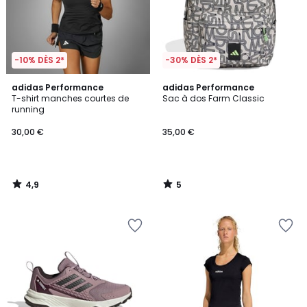
-10% DÈS 2*
-30% DÈS 2*
4,9
5
adidas Performance
adidas Performance
/ 5
/
T-shirt manches courtes de
Sac à dos Farm Classic
5
running
30,00 €
35,00 €
4,9
5
/
/
5
5