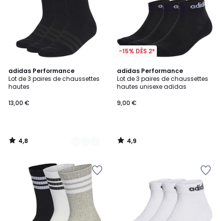
-15% DÈS 2*
4,8
4,9
3
adidas Performance
adidas Performance
/ 5
/ 5
Lot de 3 paires de chaussettes
Lot de 3 paires de chaussettes
Couleurs
hautes
hautes unisexe adidas
13,00 €
9,00 €
4,8
4,9
/
/
5
5