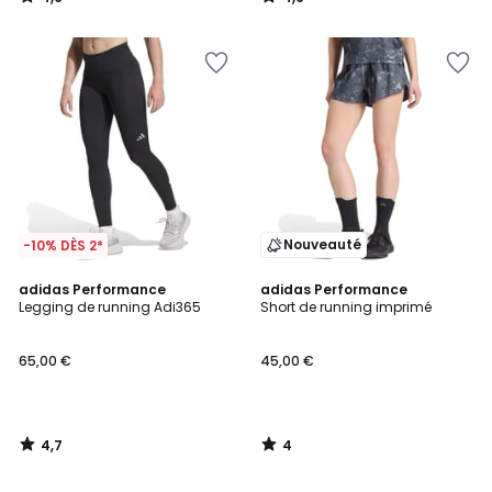
/
/
5
5
Nouveauté
-10% DÈS 2*
4,7
4
adidas Performance
adidas Performance
/ 5
/
Legging de running Adi365
Short de running imprimé
5
65,00 €
45,00 €
4,7
4
/
/
5
5