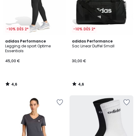
-10% DÈS 2*
-10% DÈS 2*
4,6
4,6
adidas Performance
adidas Performance
/ 5
/ 5
Legging de sport Optime
Sac Linear Duffel Small
Essentials
45,00 €
30,00 €
4,6
4,6
/
/
5
5