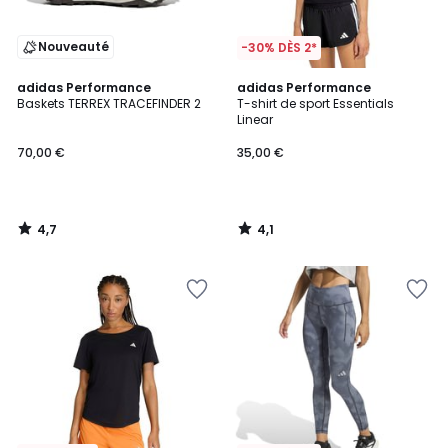
Nouveauté
-30% DÈS 2*
4,7
4,1
adidas Performance
adidas Performance
/ 5
/ 5
Baskets TERREX TRACEFINDER 2
T-shirt de sport Essentials
Linear
70,00 €
35,00 €
4,7
4,1
/
/
5
5