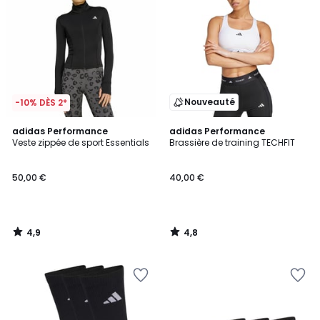
Nouveauté
-10% DÈS 2*
4,9
4,8
adidas Performance
adidas Performance
/ 5
/ 5
Veste zippée de sport Essentials
Brassière de training TECHFIT
50,00 €
40,00 €
4,9
4,8
/
/
5
5