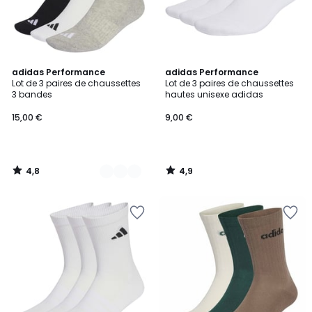
4,8
4,9
2
adidas Performance
adidas Performance
/ 5
/ 5
Lot de 3 paires de chaussettes
Lot de 3 paires de chaussettes
Couleurs
3 bandes
hautes unisexe adidas
15,00 €
9,00 €
4,8
4,9
/
/
5
5