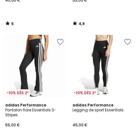
40,00 €
55,00 €
5
4,9
/
/
5
5
-10% DÈS 2*
-10% DÈS 2*
4,4
4,9
adidas Performance
adidas Performance
/ 5
/ 5
Pantalon flare Essentials 3-
Legging de sport Essentials
Stripes
55,00 €
45,00 €