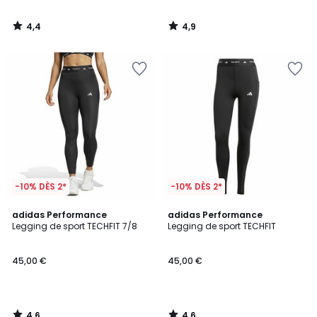
4,4
4,9
/
/
5
5
-10% DÈS 2*
-10% DÈS 2*
4,6
4,6
adidas Performance
adidas Performance
/ 5
/ 5
Legging de sport TECHFIT 7/8
Legging de sport TECHFIT
45,00 €
45,00 €
4,6
4,6