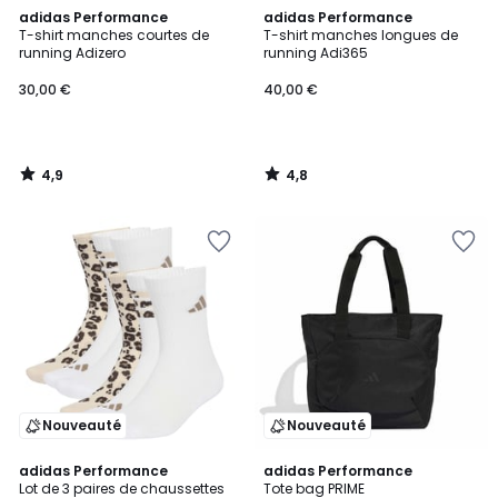
4,9
4,8
adidas Performance
adidas Performance
/ 5
/ 5
T-shirt manches courtes de
T-shirt manches longues de
running Adizero
running Adi365
30,00 €
40,00 €
4,9
4,8
/
/
5
5
Nouveauté
Nouveauté
4,8
4,9
adidas Performance
adidas Performance
/ 5
/ 5
Lot de 3 paires de chaussettes
Tote bag PRIME