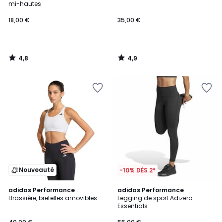
mi-hautes
18,00 €
35,00 €
4,8
4,9
/
/
5
5
Nouveauté
-10% DÈS 2*
5
4,9
adidas Performance
adidas Performance
/
/ 5
Brassière, bretelles amovibles
Legging de sport Adizero
5
Essentials