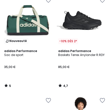
Nouveauté
-10% DÈS 2*
5
4,7
adidas Performance
adidas Performance
/
/ 5
Sac de sport
Baskets Terrex Anylander R.RDY
5
35,00 €
85,00 €
5
4,7
/
/
5
5