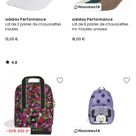
Nouveauté
4,8
adidas Performance
adidas Performance
/ 5
Lot de 3 paires de chaussettes
Lot de 6 paires de chaussettes
hautes
mi-hautes unisexe
13,00 €
18,00 €
4,8
/
5
Nouveauté
-30% DÈS 2*