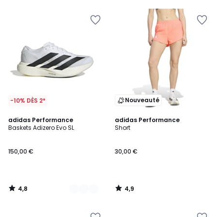
5
5
Nouveauté
-10% DÈS 2*
4,8
4,9
2
adidas Performance
adidas Performance
/ 5
/ 5
Baskets Adizero Evo SL
Short
Couleurs
150,00 €
30,00 €
4,8
4,9
/
/
5
5