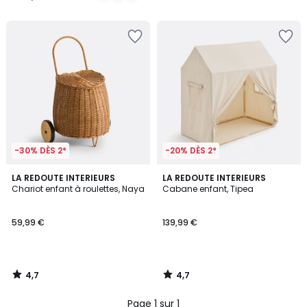
/
/
5
5
-30% DÈS 2*
-20% DÈS 2*
4,7
4,7
LA REDOUTE INTERIEURS
LA REDOUTE INTERIEURS
/ 5
/ 5
Chariot enfant à roulettes, Naya
Cabane enfant, Tipea
59,99 €
139,99 €
4,7
4,7
/
/
5
5
Page 1 sur 1