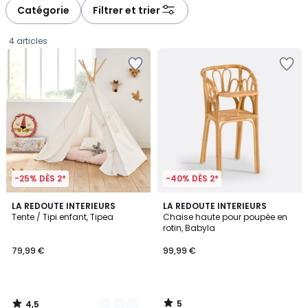
Catégorie
Filtrer et trier
4 articles
-25% DÈS 2*
-40% DÈS 2*
4,5
5
4
LA REDOUTE INTERIEURS
LA REDOUTE INTERIEURS
/ 5
/
Tente / Tipi enfant, Tipea
Chaise haute pour poupée en
Couleurs
5
rotin, Babyla
79,99
79,99 €
99,99 €
€.
5
4,5