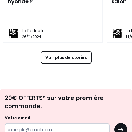
hybride ?
salon
La Redoute,
La
26/11/2024
14/
Voir plus de stories
Envie
20€ OFFERTS* sur votre première
d'inspirations
commande.
et
de
Votre email
surprises?
OK