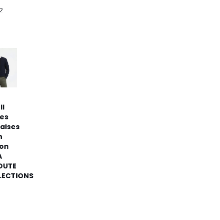
2
ll
es
aises
n
ton
A
OUTE
LECTIONS