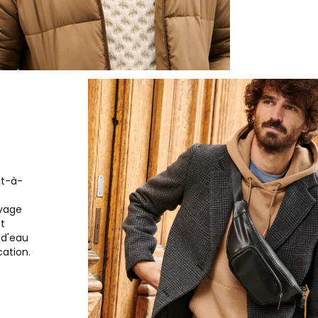
st-à-
avage
t
 d'eau
cation.