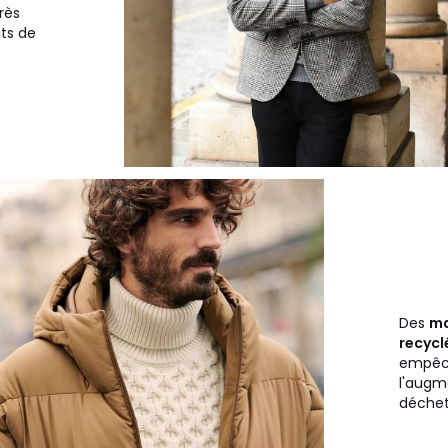
rès
its de
Des
ma
recycl
empêc
l'augm
déchet