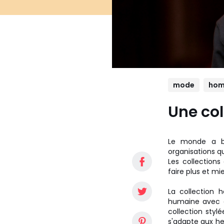
mode
ho
Une col
Le monde a b
organisations qu
Les collection
faire plus et m
La collection 
humaine avec d
collection styl
s'adapte aux heu