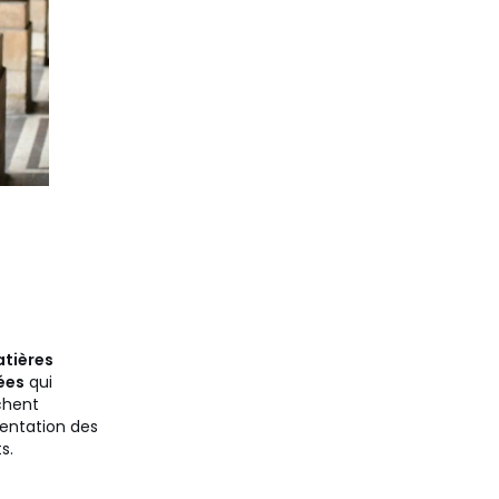
tières
ées
qui
hent
entation des
s.