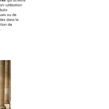
Tex
qui atteste
on-utilisation
duits
ues ou de
des dans la
ation de
.