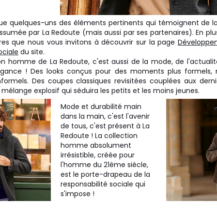
ue quelques-uns des éléments pertinents qui témoignent de la
ssumée par La Redoute (mais aussi par ses partenaires). En plus 
res que nous vous invitons à découvrir sur la page
Développem
ociale
du site.
ion homme de La Redoute, c'est aussi de la mode, de l'actualit
gance ! Des looks conçus pour des moments plus formels, 
informels. Des coupes classiques revisitées couplées aux der
 mélange explosif qui séduira les petits et les moins jeunes.
Mode et durabilité main
dans la main, c'est l'avenir
de tous, c'est présent à La
Redoute ! La collection
homme absolument
irrésistible, créée pour
l'homme du 21ème siècle,
est le porte-drapeau de la
responsabilité sociale qui
s'impose !