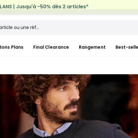
n à domicile offerte*
sur tous vos achats Mode & Maiso
Bons Plans
Final Clearance
Rangement
Best-sell