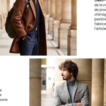
Oeko-
de la n
de pro
chimiq
pestici
fabric
l'article
i
e
bone