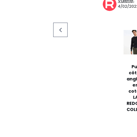
Valerie,
4/02/202
Pu
côt
angl
e
co
L
RED
COL