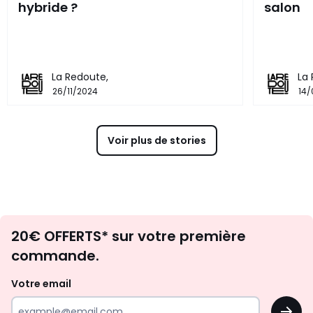
hybride ?
salon
La Redoute,
La
26/11/2024
14/
Voir plus de stories
Envie
20€ OFFERTS* sur votre première
d'inspirations
commande.
et
de
Votre email
surprises?
OK