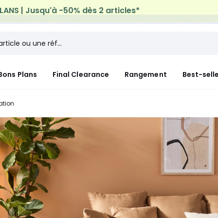
n à domicile offerte*
sur tous vos achats Mode & Maiso
Bons Plans
Final Clearance
Rangement
Best-sell
ation