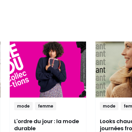
mode
femme
mode
fe
L'ordre du jour : la mode
Looks chau
durable
journées fr