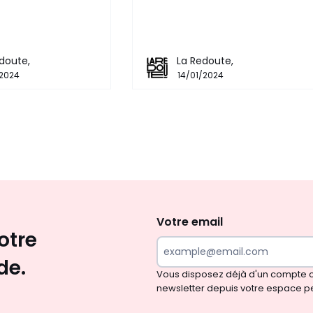
doute,
La Redoute,
/2024
14/01/2024
Envie
d'inspirations
et
Votre email
otre
de
surprises?
de.
Vous disposez déjà d'un compte cl
newsletter depuis votre espace p