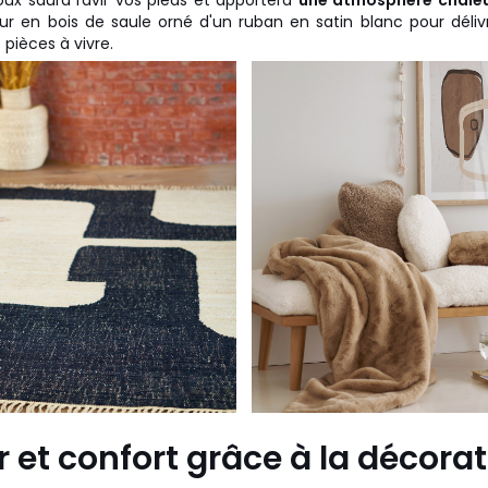
oux saura ravir vos pieds et apportera
une atmosphère chale
ur en bois de saule orné d'un ruban en satin blanc pour déli
pièces à vivre.
 et confort grâce à la décora