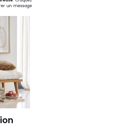
ureuse
. Craquez
vrer un message
tion