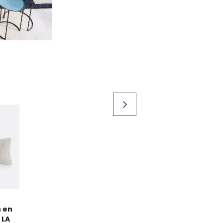
 en
 LA