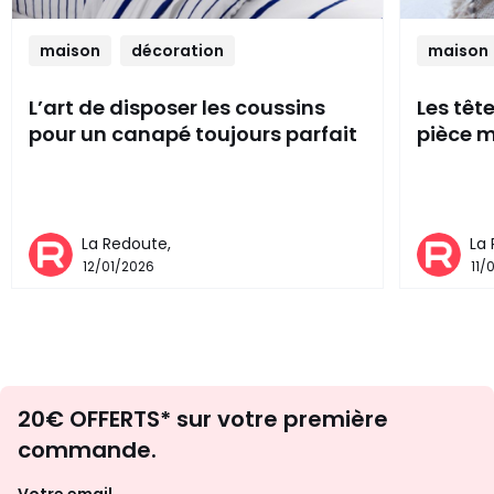
maison
décoration
maison
L’art de disposer les coussins
Les têt
pour un canapé toujours parfait
pièce m
La Redoute,
La
12/01/2026
11/
Envie
20€ OFFERTS* sur votre première
d'inspirations
commande.
et
de
Votre email