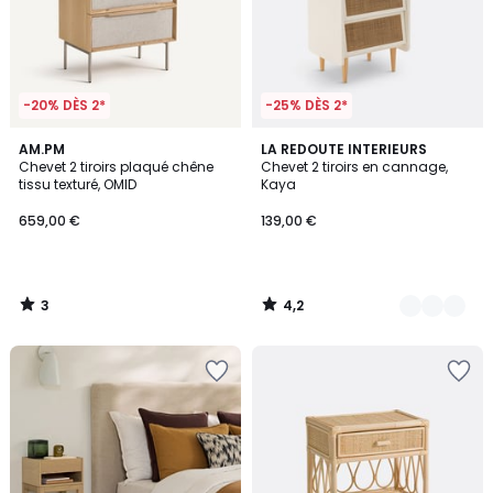
-20% DÈS 2*
-25% DÈS 2*
3
4,2
AM.PM
3
LA REDOUTE INTERIEURS
/
/ 5
Chevet 2 tiroirs plaqué chêne
Chevet 2 tiroirs en cannage,
Couleurs
5
tissu texturé, OMID
Kaya
659,00 €
139,00 €
3
4,2
/
/
5
5