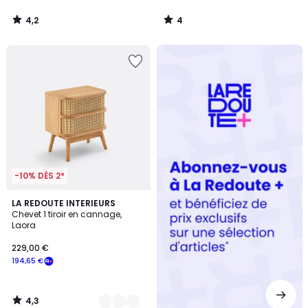
4,2
4
/
/
5
5
Redoute
+
-10% DÈS 2*
4,3
2
LA REDOUTE INTERIEURS
/ 5
Chevet 1 tiroir en cannage,
Couleurs
Laora
229,00 €
194,65 €
4,3
/