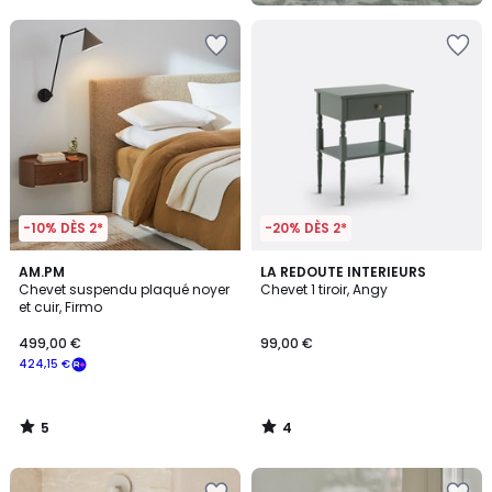
-10% DÈS 2*
-20% DÈS 2*
5
4
AM.PM
LA REDOUTE INTERIEURS
/
/
Chevet suspendu plaqué noyer
Chevet 1 tiroir, Angy
5
5
et cuir, Firmo
499,00 €
99,00 €
424,15 €
5
4
/
/
5
5