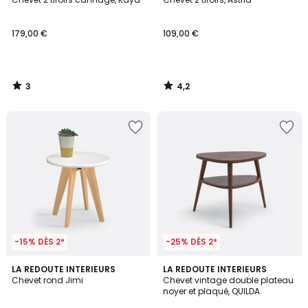
5
179,00 €
109,00 €
3
4,2
/
/
5
5
-15% DÈS 2*
-25% DÈS 2*
4,5
LA REDOUTE INTERIEURS
LA REDOUTE INTERIEURS
/ 5
Chevet rond Jimi
Chevet vintage double plateau
noyer et plaqué, QUILDA