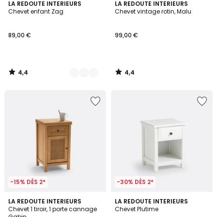
4,4
4,4
2
LA REDOUTE INTERIEURS
LA REDOUTE INTERIEURS
/ 5
/ 5
Chevet enfant Zag
Chevet vintage rotin, Malu
Couleurs
89,00 €
99,00 €
4,4
4,4
/
/
5
5
-15% DÈS 2*
-30% DÈS 2*
4,4
3,9
LA REDOUTE INTERIEURS
LA REDOUTE INTERIEURS
/ 5
/ 5
Chevet 1 tiroir, 1 porte cannage
Chevet Plutime
Gabin