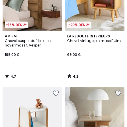
-15% DÈS 2*
-20% DÈS 2*
4,7
4,2
AM.PM
LA REDOUTE INTERIEURS
/ 5
/ 5
Chevet suspendu 1 tiroir en
Chevet vintage pin massif, Jimi
noyer massif, Vesper
199,00 €
69,00 €
4,7
4,2
/
/
5
5