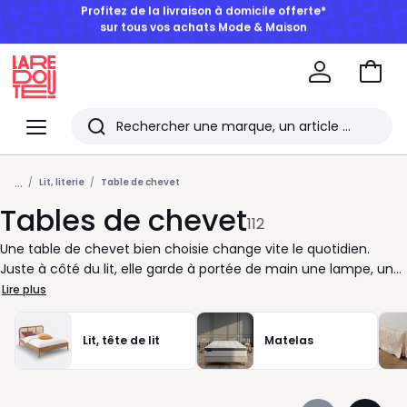
BONS PLANS | Jusqu'à -50% dès 2 articles*
Aller
au
La
panie
Redoute
Menu
Rechercher
Les
...
derniers
Lit, literie
Table de chevet
Tables de chevet
articles
112
consultés
Une table de chevet bien choisie change vite le quotidien.
Juste à côté du lit, elle garde à portée de main une lampe, un
livre, votre réveil ou vos essentiels du soir. Selon vos besoins,
Lire plus
misez sur un modèle avec tiroir pour garder la surface
dégagée, avec niche pour attraper facilement ce que vous
Lit, tête de lit
Matelas
utilisez souvent, ou sur une version plus compacte pour les
petites chambres. Chez La Redoute, nous vous proposons des
tables de chevet adaptées à tous les styles de chambre : lignes