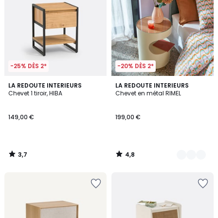
-25% DÈS 2*
-20% DÈS 2*
3,7
4,8
LA REDOUTE INTERIEURS
3
LA REDOUTE INTERIEURS
/ 5
/ 5
Chevet 1 tiroir, HIBA
Chevet en métal RIMEL
Couleurs
149,00 €
199,00 €
3,7
4,8
/
/
5
5