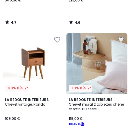
349,00 €
219,00 €
4,7
4,6
/
/
5
5
-30% DÈS 2*
-10% DÈS 2*
4,3
4,5
LA REDOUTE INTERIEURS
LA REDOUTE INTERIEURS
/ 5
/ 5
Chevet vintage, Ronda
Chevet mural 2 tablettes chêne
et rotin, Buisseau
109,00 €
119,00 €
101,15 €