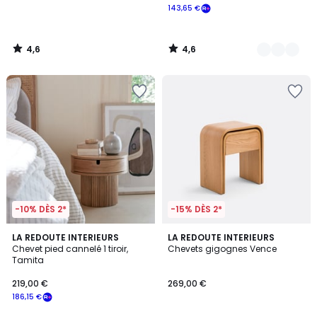
143,65 €
4,6
4,6
/
/
5
5
-10% DÈS 2*
-15% DÈS 2*
4,2
4
LA REDOUTE INTERIEURS
LA REDOUTE INTERIEURS
/ 5
/
Chevet pied cannelé 1 tiroir,
Chevets gigognes Vence
5
Tamita
219,00 €
269,00 €
186,15 €