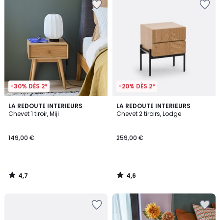
-30% DÈS 2*
-20% DÈS 2*
4,7
4,6
LA REDOUTE INTERIEURS
LA REDOUTE INTERIEURS
/ 5
/ 5
Chevet 1 tiroir, Miji
Chevet 2 tiroirs, Lodge
149,00 €
259,00 €
4,7
4,6
/
/
5
5