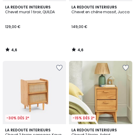
4,6
4,6
LA REDOUTE INTERIEURS
LA REDOUTE INTERIEURS
/ 5
/ 5
Chevet mural 1 tiroir, QUILDA
Chevet en chêne massif, Jucca
129,00 €
149,00 €
4,6
4,6
/
/
5
5
-30% DÈS 2*
-15% DÈS 2*
3
4,2
LA REDOUTE INTERIEURS
LA REDOUTE INTERIEURS
/
/ 5
Chevet 2 tiroirs cannage, Kaya
Chevet 2 tiroirs, Astrid