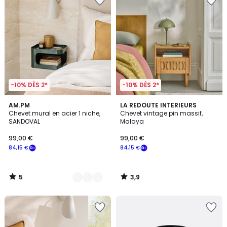
-10% DÈS 2*
-10% DÈS 2*
5
3,9
3
AM.PM
LA REDOUTE INTERIEURS
/
/ 5
Chevet mural en acier 1 niche,
Chevet vintage pin massif,
Couleurs
5
SANDOVAL
Malaya
99,00 €
99,00 €
84,15 €
84,15 €
5
3,9
/
/
5
5