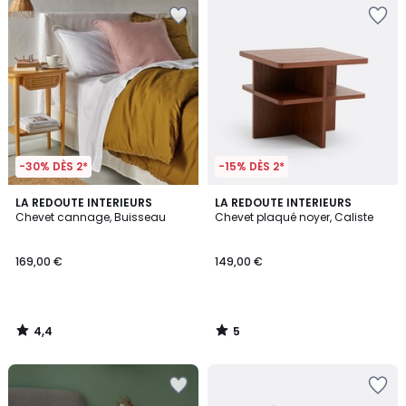
-30% DÈS 2*
-15% DÈS 2*
4,4
5
LA REDOUTE INTERIEURS
LA REDOUTE INTERIEURS
/ 5
/
Chevet cannage, Buisseau
Chevet plaqué noyer, Caliste
5
169,00 €
149,00 €
4,4
5
/
/
5
5