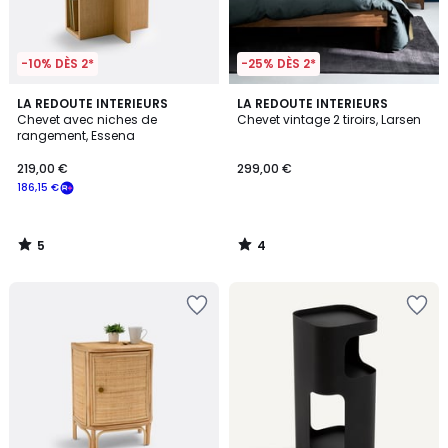
-10% DÈS 2*
-25% DÈS 2*
5
4
LA REDOUTE INTERIEURS
LA REDOUTE INTERIEURS
/
/
Chevet avec niches de
Chevet vintage 2 tiroirs, Larsen
5
5
rangement, Essena
219,00 €
299,00 €
186,15 €
5
4
/
/
5
5