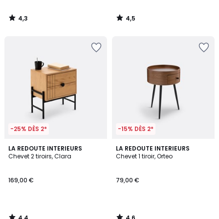
4,3
4,5
/
/
5
5
-25% DÈS 2*
-15% DÈS 2*
4,4
4,6
LA REDOUTE INTERIEURS
LA REDOUTE INTERIEURS
/ 5
/ 5
Chevet 2 tiroirs, Clara
Chevet 1 tiroir, Orteo
169,00 €
79,00 €
4,4
4,6