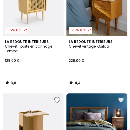
-15% DÈS 2*
-15% DÈS 2*
3,6
4,4
LA REDOUTE INTERIEURS
LA REDOUTE INTERIEURS
/ 5
/ 5
Chevet 1 porte en cannage
Chevet vintage, Quilda
Tempa
129,00 €
229,00 €
3,6
4,4
/
/
5
5