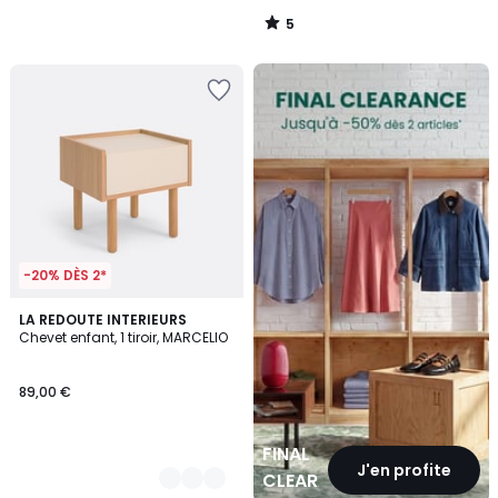
5
/
5
FINAL
CLEARANCE
-20% DÈS 2*
2
LA REDOUTE INTERIEURS
Chevet enfant, 1 tiroir, MARCELIO
Couleurs
89,00 €
FINAL
J'en profite
CLEARANCE