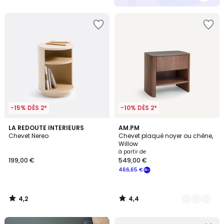
5
-15% DÈS 2*
-10% DÈS 2*
4,2
4,4
LA REDOUTE INTERIEURS
2
AM.PM
/ 5
/ 5
Chevet Nereo
Chevet plaqué noyer ou chêne,
Couleurs
Willow
à partir de
199,00 €
549,00 €
466,65 €
4,2
4,4
/
/
5
5