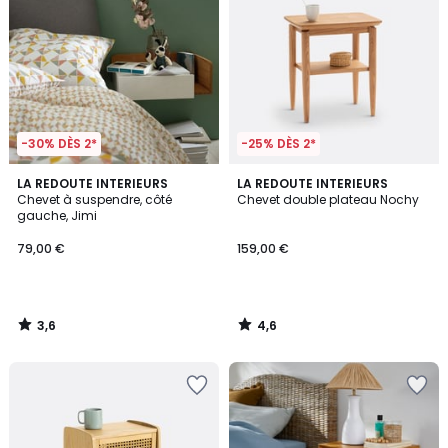
-30% DÈS 2*
-25% DÈS 2*
3,6
4,6
LA REDOUTE INTERIEURS
LA REDOUTE INTERIEURS
/ 5
/ 5
Chevet à suspendre, côté
Chevet double plateau Nochy
gauche, Jimi
79,00 €
159,00 €
3,6
4,6
/
/
5
5