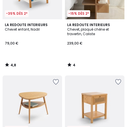
-35% DÈS 2*
-15% DÈS 2*
4,8
4
LA REDOUTE INTERIEURS
LA REDOUTE INTERIEURS
/ 5
/
Chevet enfant, Nadil
Chevet, plaqué chêne et
5
travertin, Caliste
79,00 €
239,00 €
4,8
4
/
/
5
5