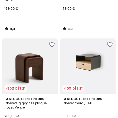
169,00 €
79,00 €
4,4
3,9
/
/
5
5
-30% DÈS 2*
-10% DÈS 2*
4,6
4,6
LA REDOUTE INTERIEURS
3
LA REDOUTE INTERIEURS
/ 5
/ 5
Chevets gigognes plaqué
Chevet mural, JIMI
Couleurs
noyer, Vence
269,00 €
169,00 €