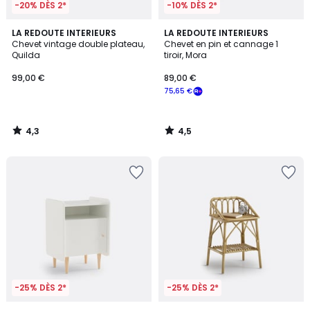
-20% DÈS 2*
-10% DÈS 2*
4,3
4,5
LA REDOUTE INTERIEURS
LA REDOUTE INTERIEURS
/ 5
/ 5
Chevet vintage double plateau,
Chevet en pin et cannage 1
Quilda
tiroir, Mora
99,00 €
89,00 €
75,65 €
4,3
4,5
/
/
5
5
-25% DÈS 2*
-25% DÈS 2*