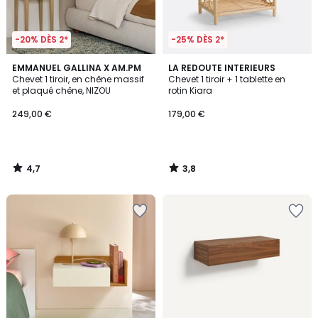
-20% DÈS 2*
-25% DÈS 2*
4,7
3,8
EMMANUEL GALLINA X AM.PM
LA REDOUTE INTERIEURS
/ 5
/ 5
Chevet 1 tiroir, en chêne massif
Chevet 1 tiroir + 1 tablette en
et plaqué chêne, NIZOU
rotin Kiara
249,00 €
179,00 €
4,7
3,8
/
/
5
5