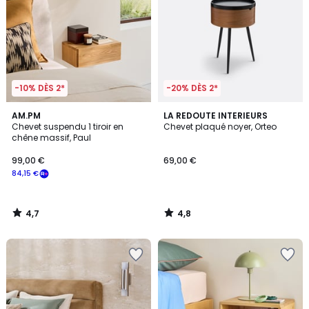
-10% DÈS 2*
-20% DÈS 2*
4,7
4,8
AM.PM
LA REDOUTE INTERIEURS
/ 5
/ 5
Chevet suspendu 1 tiroir en
Chevet plaqué noyer, Orteo
chêne massif, Paul
99,00 €
69,00 €
84,15 €
4,7
4,8
/
/
5
5