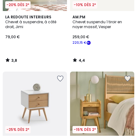
-20% DÈS 2*
-10% DÈS 2*
3,8
4,4
LA REDOUTE INTERIEURS
AM.PM
/ 5
/ 5
Chevet à suspendre, à côté
Chevet suspendu 1 tiroir en
droit, Jimi
noyer massif, Vesper
79,00 €
259,00 €
220,15 €
3,8
4,4
/
/
5
5
-25% DÈS 2*
-15% DÈS 2*