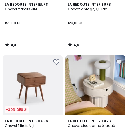
4,3
4,6
LA REDOUTE INTERIEURS
LA REDOUTE INTERIEURS
/ 5
/ 5
Chevet 2 tiroirs JIMI
Chevet vintage, Quilda
159,00 €
129,00 €
4,3
4,6
/
/
5
5
-30% DÈS 2*
4,5
LA REDOUTE INTERIEURS
LA REDOUTE INTERIEURS
/ 5
Chevet 1 tiroir, Miji
Chevet pied cannelé laqué,