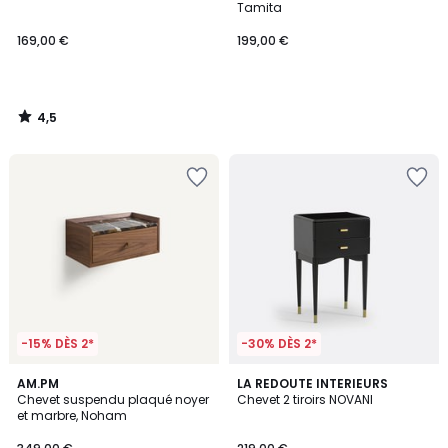
Tamita
169,00 €
199,00 €
4,5
/
5
-15% DÈS 2*
-30% DÈS 2*
4,7
4,6
AM.PM
LA REDOUTE INTERIEURS
/ 5
/ 5
Chevet suspendu plaqué noyer
Chevet 2 tiroirs NOVANI
et marbre, Noham