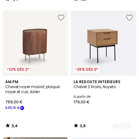
/
/
5
5
-10% DÈS 2*
-25% DÈS 2*
3,4
3,8
AM.PM
2
LA REDOUTE INTERIEURS
/ 5
/ 5
Chevet noyer massif, plaqué
Chevet 2 tiroirs, Noyeto
Couleurs
noyer et cuir, Aslen
à partir de
759,00 €
179,00 €
645,15 €
3,4
3,8
/
/
5
5