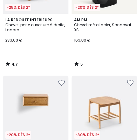
-25% DÈS 2*
-20% DÈS 2*
4,7
5
LA REDOUTE INTERIEURS
AM.PM
/ 5
/
Chevet, porte ouverture à droite,
Chevet métal acier, Sandoval
5
Ladara
XS
239,00 €
169,00 €
4,7
5
/
/
5
5
-20% DÈS 2*
-30% DÈS 2*