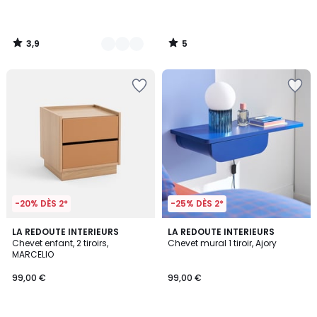
3,9
5
/
/
5
5
-20% DÈS 2*
-25% DÈS 2*
5
LA REDOUTE INTERIEURS
LA REDOUTE INTERIEURS
/
Chevet enfant, 2 tiroirs,
Chevet mural 1 tiroir, Ajory
5
MARCELIO
99,00 €
99,00 €