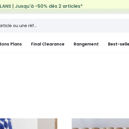
n à domicile offerte*
sur tous vos achats Mode & Maiso
Bons Plans
Final Clearance
Rangement
Best-sell