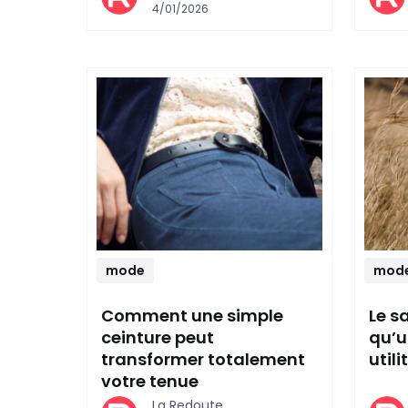
4/01/2026
mode
mod
Comment une simple
Le s
ceinture peut
qu’u
transformer totalement
utili
votre tenue
La Redoute,