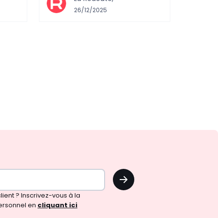
26/12/2025
OK
!
ient ? Inscrivez-vous à la
ersonnel en
cliquant ici