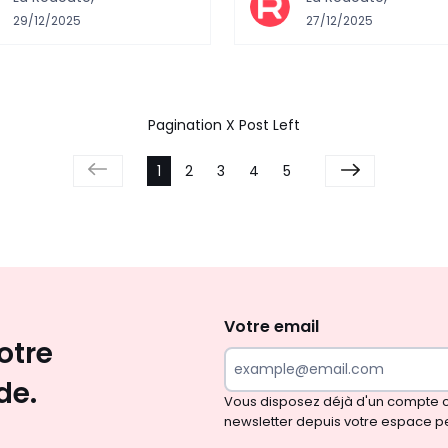
29/12/2025
27/12/2025
Pagination X Post Left
1
2
3
4
5
Envie
d'inspirations
et
Votre email
otre
de
surprises?
de.
Vous disposez déjà d'un compte cl
newsletter depuis votre espace p