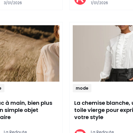
3/01/2026
1/01/2026
e
mode
ac à main, bien plus
La chemise blanche,
n simple objet
toile vierge pour exp
taire
votre style
La Redoute,
La Redoute,