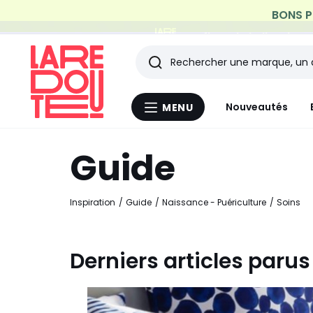
Profitez de la livraiso
Rechercher
Les
Nouveautés
MENU
Menu
derniers
La
Redoute
Guide
articles
consultés
Inspiration
Guide
Naissance - Puériculture
Soins
Derniers articles parus