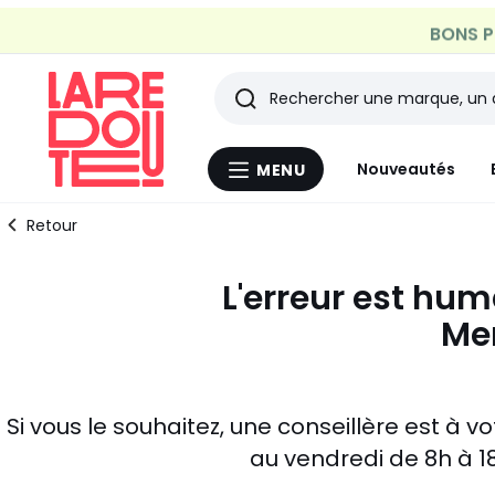
BONS PL
Rechercher
Les
Nouveautés
MENU
Menu
derniers
La
Redoute
Retour
articles
L'erreur est huma
consultés
Mer
Si vous le souhaitez, une conseillère est à 
au vendredi de 8h à 1