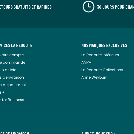
ETOURS GRATUITS ET RAPIDES
30 JOURS POUR CHAN
RVICES LA REDOUTE
NOS MARQUES EXCLUSIVES
 votre compte
La Redoute Intérieurs
tre commande
AMPM
un article
La Redoute Collections
 de livraison
Anne Weyburn
s de paiement
e +
 for Business
ES DE LIVRAISON
SUIVEZ-NOUS SUR :