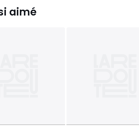
si aimé