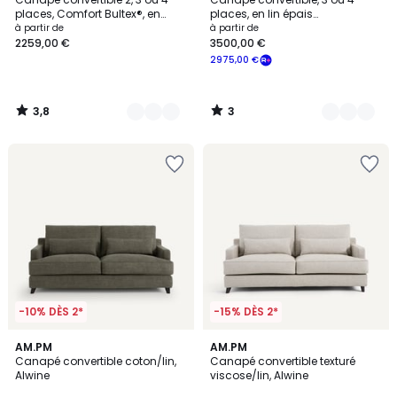
Couleurs
Couleurs
5
places, Comfort Bultex®, en
places, en lin épais
velours, TIMOR
stonewashed, Camille
à partir de
à partir de
2259,00 €
3500,00 €
2975,00 €
3,8
3
/
/
5
5
-10% DÈS 2*
-15% DÈS 2*
3
AM.PM
AM.PM
Canapé convertible coton/lin,
Canapé convertible texturé
Couleurs
Alwine
viscose/lin, Alwine