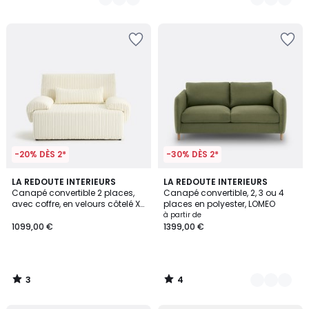
-20% DÈS 2*
-30% DÈS 2*
3
4
LA REDOUTE INTERIEURS
6
LA REDOUTE INTERIEURS
/
/
Canapé convertible 2 places,
Canapé convertible, 2, 3 ou 4
Couleurs
5
5
avec coffre, en velours côtelé XL,
places en polyester, LOMEO
MAONA
à partir de
1099,00 €
1399,00 €
3
4
/
/
5
5