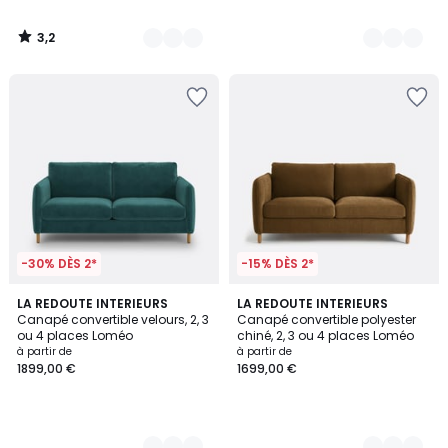
3,2
/
5
-30% DÈS 2*
-15% DÈS 2*
3
LA REDOUTE INTERIEURS
4
LA REDOUTE INTERIEURS
Canapé convertible velours, 2, 3
Canapé convertible polyester
Couleurs
Couleurs
ou 4 places Loméo
chiné, 2, 3 ou 4 places Loméo
à partir de
à partir de
1899,00 €
1699,00 €