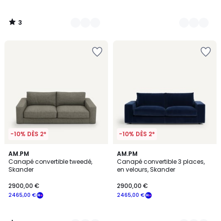
3
/
5
-10% DÈS 2*
-10% DÈS 2*
4
3
AM.PM
15
AM.PM
/
Canapé convertible tweedé,
Canapé convertible 3 places,
Couleurs
Couleurs
5
Skander
en velours, Skander
2900,00 €
2900,00 €
2465,00 €
2465,00 €