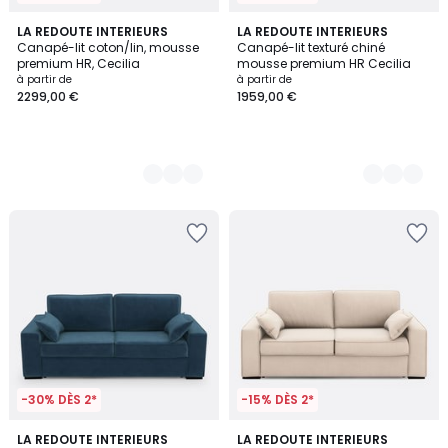
3
LA REDOUTE INTERIEURS
2
LA REDOUTE INTERIEURS
Canapé-lit coton/lin, mousse
Canapé-lit texturé chiné
Couleurs
Couleurs
premium HR, Cecilia
mousse premium HR Cecilia
à partir de
à partir de
2299,00 €
1959,00 €
-30% DÈS 2*
-15% DÈS 2*
5
7
LA REDOUTE INTERIEURS
5
LA REDOUTE INTERIEURS