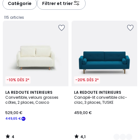
à
à
Catégorie
Filtrer et trier
gauche
droite
115 articles
-10% DÈS 2*
-20% DÈS 2*
4
4,1
LA REDOUTE INTERIEURS
3
LA REDOUTE INTERIEURS
/
/ 5
Convertible, velours grosses
Canapé-lit convertible clic-
Couleurs
5
côtes, 2 places, Cosico
clac, 3 places, TUSKE
529,00
529,00 €
459,00 €
€
449,65 €
souscrivez
à
notre
4
4,1
programme
/
/