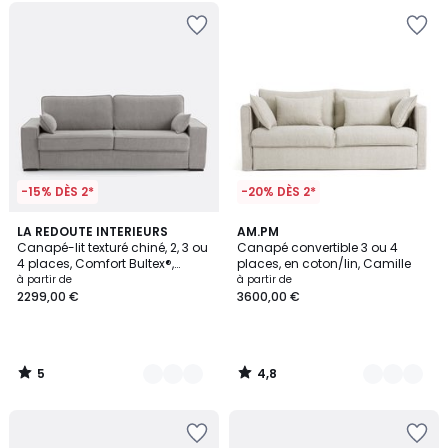
-15% DÈS 2*
-20% DÈS 2*
5
4,8
2
LA REDOUTE INTERIEURS
4
AM.PM
/
/ 5
Canapé-lit texturé chiné, 2, 3 ou
Canapé convertible 3 ou 4
Couleurs
Couleurs
5
4 places, Comfort Bultex®,
places, en coton/lin, Camille
CÉCILIA
à partir de
à partir de
2299,00 €
3600,00 €
5
4,8
/
/
5
5