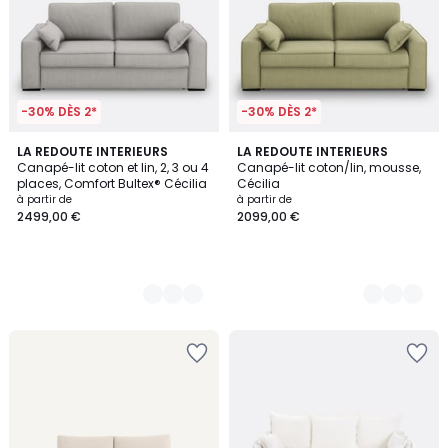
-30% DÈS 2*
-30% DÈS 2*
3
LA REDOUTE INTERIEURS
3
LA REDOUTE INTERIEURS
Canapé-lit coton et lin, 2, 3 ou 4
Canapé-lit coton/lin, mousse,
Couleurs
Couleurs
places, Comfort Bultex® Cécilia
Cécilia
à partir de
à partir de
2499,00 €
2099,00 €