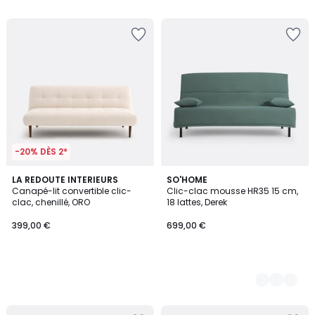
5
5
pour
payer
à
la
place
449,65
€.
-20% DÈS 2*
LA REDOUTE INTERIEURS
7
SO'HOME
Canapé-lit convertible clic-
Clic-clac mousse HR35 15 cm,
Couleurs
clac, chenillé, ORO
18 lattes, Derek
399,00 €
699,00 €