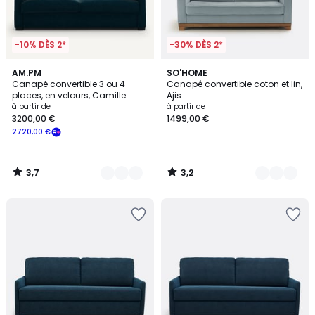
-10% DÈS 2*
-30% DÈS 2*
3,7
3,2
3
AM.PM
3
SO'HOME
/ 5
/ 5
Canapé convertible 3 ou 4
Canapé convertible coton et lin,
Couleurs
Couleurs
places, en velours, Camille
Ajis
à partir de
à partir de
3200,00 €
1499,00 €
2720,00 €
3,7
3,2
/
/
5
5