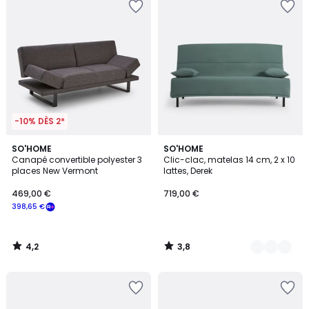
-10% DÈS 2*
4,2
3,8
SO'HOME
7
SO'HOME
/ 5
/ 5
Canapé convertible polyester 3
Clic-clac, matelas 14 cm, 2 x 10
Couleurs
places New Vermont
lattes, Derek
469,00 €
719,00 €
398,65 €
4,2
3,8
/
/
5
5