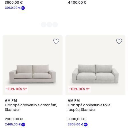
3600,00 €
4400,00 €
3060,00 €
-10% DÈS 2*
-10% DÈS 2*
3
3
AM.PM
4
AM.PM
/
Canapé convertible coton/lin,
Canapé convertible toile
Couleurs
Couleurs
5
Skander
jaspée, Skander
2900,00 €
3300,00 €
2465,00 €
2805,00 €