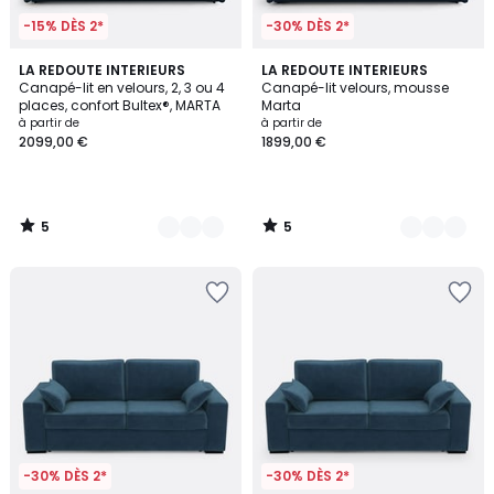
-15% DÈS 2*
-30% DÈS 2*
5
5
7
LA REDOUTE INTERIEURS
7
LA REDOUTE INTERIEURS
/
/
Canapé-lit en velours, 2, 3 ou 4
Canapé-lit velours, mousse
Couleurs
Couleurs
5
5
places, confort Bultex®, MARTA
Marta
à partir de
à partir de
2099,00 €
1899,00 €
5
5
/
/
5
5
-30% DÈS 2*
-30% DÈS 2*