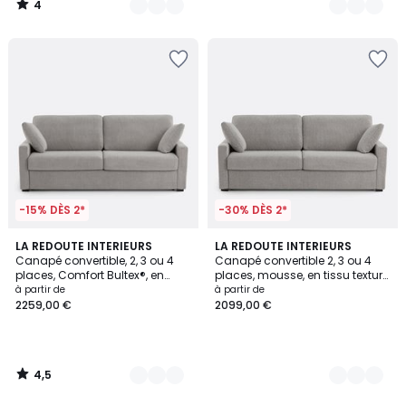
4
/
5
-15% DÈS 2*
-30% DÈS 2*
4,5
3
LA REDOUTE INTERIEURS
3
LA REDOUTE INTERIEURS
/ 5
Canapé convertible, 2, 3 ou 4
Canapé convertible 2, 3 ou 4
Couleurs
Couleurs
places, Comfort Bultex®, en
places, mousse, en tissu texturé
texturé chiné, TIMOR
chiné, TIMOR
à partir de
à partir de
2259,00 €
2099,00 €
4,5
/
5