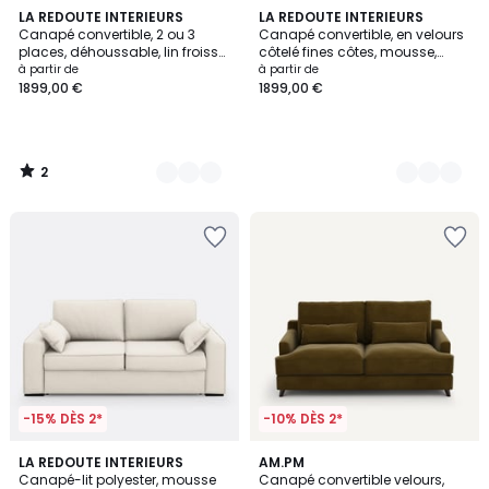
2
8
LA REDOUTE INTERIEURS
5
LA REDOUTE INTERIEURS
/
Canapé convertible, 2 ou 3
Canapé convertible, en velours
Couleurs
Couleurs
5
places, déhoussable, lin froissé,
côtelé fines côtes, mousse,
ODNA
CECILIA
à partir de
à partir de
1899,00 €
1899,00 €
2
/
5
-15% DÈS 2*
-10% DÈS 2*
4,2
3
LA REDOUTE INTERIEURS
15
AM.PM
/ 5
Canapé-lit polyester, mousse
Canapé convertible velours,
Couleurs
Couleurs