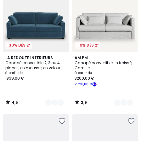
-30% DÈS 2*
-10% DÈS 2*
4,5
3,9
7
LA REDOUTE INTERIEURS
2
AM.PM
/ 5
/ 5
Canapé convertible 2, 3 ou 4
Canapé convertible lin froissé,
Couleurs
Couleurs
places, en mousse, en velours,
Camille
TIMOR
à partir de
à partir de
1899,00 €
3200,00 €
2720,00 €
4,5
3,9
/
/
5
5