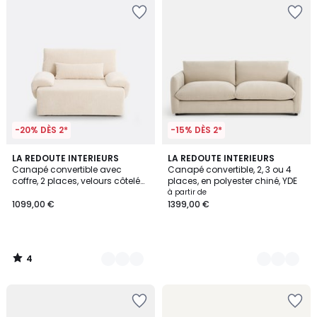
-20% DÈS 2*
-15% DÈS 2*
4
7
LA REDOUTE INTERIEURS
5
LA REDOUTE INTERIEURS
/
Canapé convertible avec
Canapé convertible, 2, 3 ou 4
Couleurs
Couleurs
5
coffre, 2 places, velours côtelé
places, en polyester chiné, YDE
moyennes côtes,MAONA
à partir de
1099,00 €
1399,00 €
4
/
5