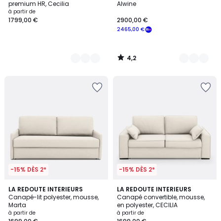
premium HR, Cecilia
Alwine
à partir de
1799,00 €
2900,00 €
2465,00 €
4,2
/
5
-15% DÈS 2*
-15% DÈS 2*
3
3
LA REDOUTE INTERIEURS
3
LA REDOUTE INTERIEURS
/
Canapé-lit polyester, mousse,
Canapé convertible, mousse,
Couleurs
Couleurs
5
Marta
en polyester, CECILIA
à partir de
à partir de