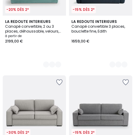
-20% DÈS 2*
-15% DÈS 2*
3
LA REDOUTE INTERIEURS
3
LA REDOUTE INTERIEURS
Canapé convertible, 2 ou 3
Canapé convertible 3 places,
Couleurs
Couleurs
places, déhoussable, velours,
bouclette fine, Edith
ODNA
à partir de
2199,00 €
1659,00 €
-30% DÈS 2*
-15% DÈS 2*