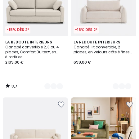
-15% DÈS 2*
-15% DÈS 2*
3,7
3
LA REDOUTE INTERIEURS
6
LA REDOUTE INTERIEURS
/ 5
Canapé convertible 2, 3 ou 4
Canapé-lit convertible, 2
Couleurs
Couleurs
places, Comfort Bultex®, en
places, en velours côtelé fines
polyester, TIMOR
côtes, TIKI
à partir de
2199,00 €
699,00 €
3,7
/
5