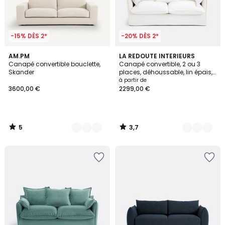
-15% DÈS 2*
-20% DÈS 2*
5
3,7
3
AM.PM
2
LA REDOUTE INTERIEURS
/
/ 5
Canapé convertible bouclette,
Canapé convertible, 2 ou 3
Couleurs
Couleurs
5
Skander
places, déhoussable, lin épais,
ODNA
à partir de
3600,00 €
2299,00 €
5
3,7
/
/
5
5