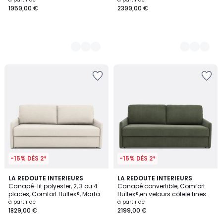
1959,00 €
2399,00 €
-15% DÈS 2*
-15% DÈS 2*
3
LA REDOUTE INTERIEURS
5
LA REDOUTE INTERIEURS
Canapé-lit polyester, 2, 3 ou 4
Canapé convertible, Comfort
Couleurs
Couleurs
places, Comfort Bultex®, Marta
Bultex®,en velours côtelé fines
cotes, MARTA
à partir de
à partir de
1829,00 €
2199,00 €