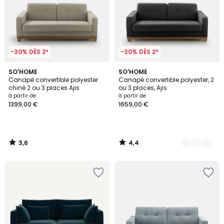
-30% DÈS 2*
-30% DÈS 2*
3,6
4,4
SO'HOME
3
SO'HOME
/ 5
/ 5
Canapé convertible polyester
Canapé convertible polyester, 2
Couleurs
chiné 2 ou 3 places Ajis
ou 3 places, Ajis
à partir de
à partir de
1399,00 €
1659,00 €
3,6
4,4
/
/
5
5