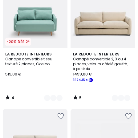
-20% DÈS 2*
4
5
2
LA REDOUTE INTERIEURS
8
LA REDOUTE INTERIEURS
/
/
Canapé convertible tissu
Canapé convertible 2, 3 ou 4
Couleurs
Couleurs
5
5
texturé 2 places, Cosico
places, velours côtelé gaufré,
YDE
à partir de
519,00 €
1499,00 €
1274,15 €
4
5
/
/
5
5