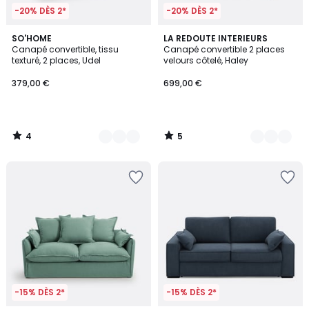
-20% DÈS 2*
-20% DÈS 2*
4
5
3
SO'HOME
2
LA REDOUTE INTERIEURS
/
/
Canapé convertible, tissu
Canapé convertible 2 places
Couleurs
Couleurs
5
5
texturé, 2 places, Udel
velours côtelé, Haley
379,00 €
699,00 €
4
5
/
/
5
5
-15% DÈS 2*
-15% DÈS 2*