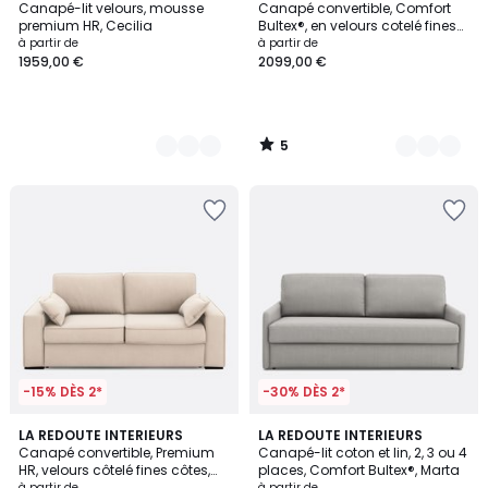
/
Canapé-lit velours, mousse
Canapé convertible, Comfort
Couleurs
Couleurs
5
premium HR, Cecilia
Bultex®, en velours cotelé fines
cotes, CECILIA
à partir de
à partir de
1959,00 €
2099,00 €
5
/
5
-15% DÈS 2*
-30% DÈS 2*
5
LA REDOUTE INTERIEURS
3
LA REDOUTE INTERIEURS
Canapé convertible, Premium
Canapé-lit coton et lin, 2, 3 ou 4
Couleurs
Couleurs
HR, velours côtelé fines côtes,
places, Comfort Bultex®, Marta
CECILIA
à partir de
à partir de