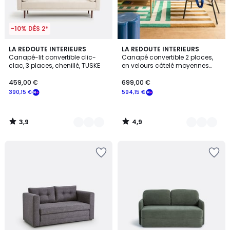
-10% DÈS 2*
3,9
4,9
4
LA REDOUTE INTERIEURS
5
LA REDOUTE INTERIEURS
/ 5
/ 5
Canapé-lit convertible clic-
Canapé convertible 2 places,
Couleurs
Couleurs
clac, 3 places, chenillé, TUSKE
en velours côtelé moyennes
côtes, HANI
459,00 €
699,00 €
390,15 €
594,15 €
3,9
4,9
/
/
5
5