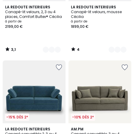
3,1
4
7
LA REDOUTE INTERIEURS
7
LA REDOUTE INTERIEURS
/
/
Canapé-lit velours, 2, 3 ou 4
Canapé-lit velours, mousse
Couleurs
Couleurs
5
5
places, Comfort Bultex® Cécilia
Cécilia
à partir de
à partir de
2199,00 €
1899,00 €
3,1
4
/
/
5
5
-15% DÈS 2*
-10% DÈS 2*
3,8
3
7
LA REDOUTE INTERIEURS
2
AM.PM
/ 5
/
Canapé convertible 2, 3 ou 4
Canapé convertible, 3 ou 4