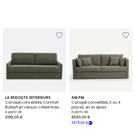
3
5
LA REDOUTE INTERIEURS
2
AM.PM
/
Canapé convertible, Comfort
Canapé convertible, 3 ou 4
Couleurs
Couleurs
5
Bultex®,en velours côtelé fines
places, en lin épais
cotes, MARTA
stonewashed, Camille
à partir de
à partir de
2199,00 €
3500,00 €
2975,00 €