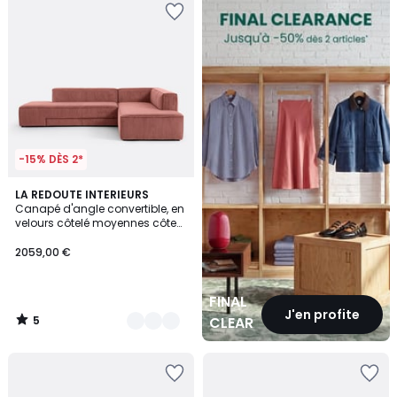
CLEARANCE
-15% DÈS 2*
5
6
LA REDOUTE INTERIEURS
/
Canapé d'angle convertible, en
Couleurs
5
velours côtelé moyennes côtes,
GINOSA
2059,00 €
FINAL
J'en profite
5
CLEARANCE
/
5