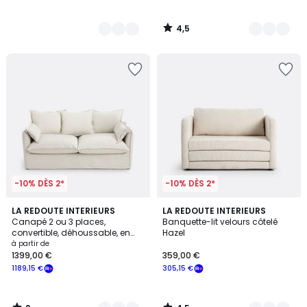
4,5
/
5
-10% DÈS 2*
-10% DÈS 2*
2
4,5
3
LA REDOUTE INTERIEURS
2
LA REDOUTE INTERIEURS
/
/ 5
Canapé 2 ou 3 places,
Banquette-lit velours côtelé
Couleurs
Couleurs
5
convertible, déhoussable, en
Hazel
polyester, ODNA
à partir de
1399,00 €
359,00 €
1189,15 €
305,15 €