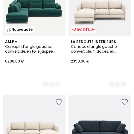
Nouveauté
-30% DÈS 2*
3
AM.PM
6
LA REDOUTE INTERIEURS
Canapé d'angle gauche,
Canapé d'angle gauche,
Couleurs
Couleurs
convertible, en toile jaspée,
convertible, 4 places, en
MARSILE
polyester, LOMÉO
6200,00 €
2399,00 €