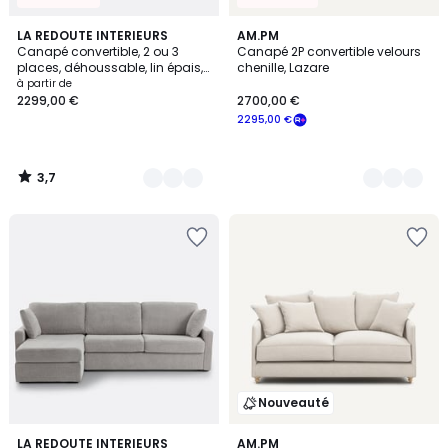
3,7
2
LA REDOUTE INTERIEURS
8
AM.PM
/ 5
Canapé convertible, 2 ou 3
Canapé 2P convertible velours
Couleurs
Couleurs
places, déhoussable, lin épais,
chenille, Lazare
ODNA
à partir de
2299,00 €
2700,00 €
2295,00 €
3,7
/
5
Nouveauté
5
3
LA REDOUTE INTERIEURS
AM.PM