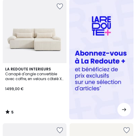
Redoute
+
5
LA REDOUTE INTERIEURS
/
Canapé d'angle convertible
5
avec coffre, en velours côtelé XL,
MAONA
1499,00 €
5
/
5