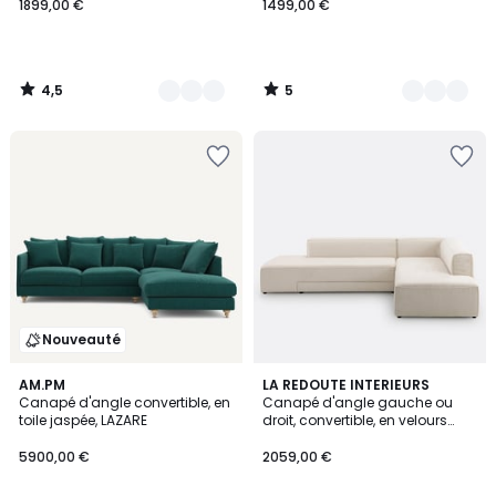
1899,00 €
1499,00 €
4,5
5
/
/
5
5
Nouveauté
4,5
3
AM.PM
5
LA REDOUTE INTERIEURS
/ 5
Canapé d'angle convertible, en
Canapé d'angle gauche ou
Couleurs
Couleurs
toile jaspée, LAZARE
droit, convertible, en velours
texturé, Ginosa
5900,00 €
2059,00 €