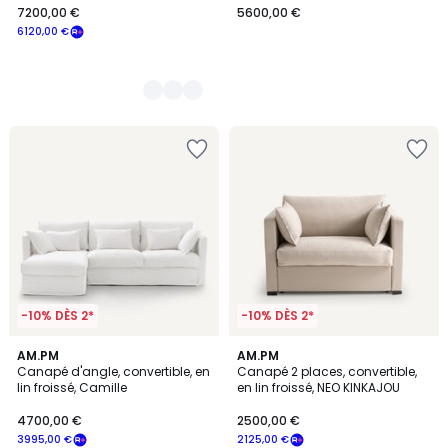
7200,00 €
5600,00 €
6120,00 €
-10% DÈS 2*
-10% DÈS 2*
5
2
AM.PM
2
AM.PM
/
Canapé d'angle, convertible, en
Canapé 2 places, convertible,
Couleurs
Couleurs
5
lin froissé, Camille
en lin froissé, NEO KINKAJOU
4700,00 €
2500,00 €
3995,00 €
2125,00 €