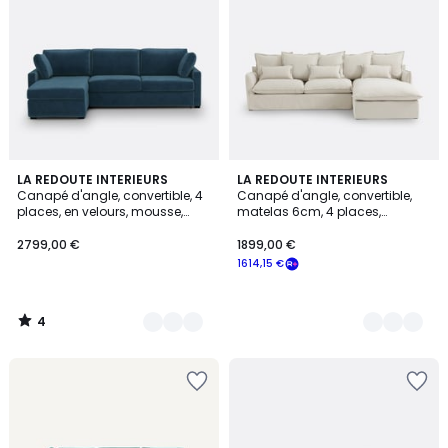
4
7
LA REDOUTE INTERIEURS
4
LA REDOUTE INTERIEURS
/
Canapé d'angle, convertible, 4
Canapé d'angle, convertible,
Couleurs
Couleurs
5
places, en velours, mousse,
matelas 6cm, 4 places,
TIMOR
dehoussable, polyester, ODNA
2799,00 €
1899,00 €
1614,15 €
4
/
5