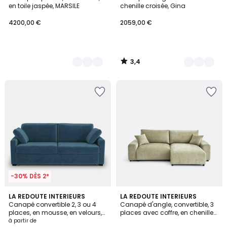
Couleurs
Couleurs
en toile jaspée, MARSILE
chenille croisée, Gina
4200,00 €
2059,00 €
3,4
/
5
-30% DÈS 2*
4,5
5
7
LA REDOUTE INTERIEURS
3
LA REDOUTE INTERIEURS
/ 5
/
Canapé convertible 2, 3 ou 4
Canapé d'angle, convertible, 3
Couleurs
Couleurs
5
places, en mousse, en velours,
places avec coffre, en chenille
TIMOR
flammée, GALENE
à partir de