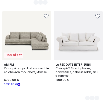
-10% DÈS 2*
AM.PM
2
LA REDOUTE INTERIEURS
Canapé angle droit convertible,
Canapé 2, 3 ou 4 places,
Couleurs
en chevron moucheté, Marsile
convertible, déhoussable, en lin
épais, ADELIA
à partir de
6700,00 €
1899,00 €
5695,00 €