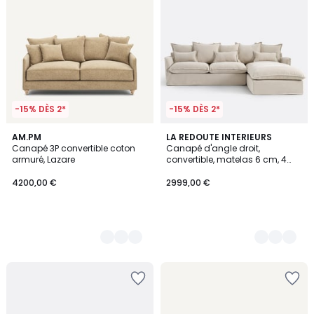
-15% DÈS 2*
-15% DÈS 2*
3
AM.PM
9
LA REDOUTE INTERIEURS
Canapé 3P convertible coton
Canapé d'angle droit,
Couleurs
Couleurs
armuré, Lazare
convertible, matelas 6 cm, 4
places, polyester chiné, ODNA
4200,00 €
2999,00 €