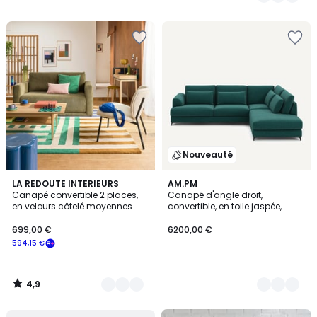
programme
/
/
5
5
pour
payer
à
la
place
449,65
€.
Nouveauté
4,9
5
LA REDOUTE INTERIEURS
3
AM.PM
/ 5
Canapé convertible 2 places,
Canapé d'angle droit,
Couleurs
Couleurs
en velours côtelé moyennes
convertible, en toile jaspée,
côtes, HANI
MARSILE
699,00 €
6200,00 €
594,15 €
4,9
/
5
FINAL