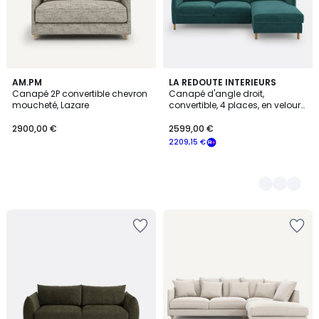
AM.PM
3
LA REDOUTE INTERIEURS
Canapé 2P convertible chevron
Canapé d'angle droit,
Couleurs
moucheté, Lazare
convertible, 4 places, en velours,
LOMÉO
2900,00 €
2599,00 €
2209,15 €