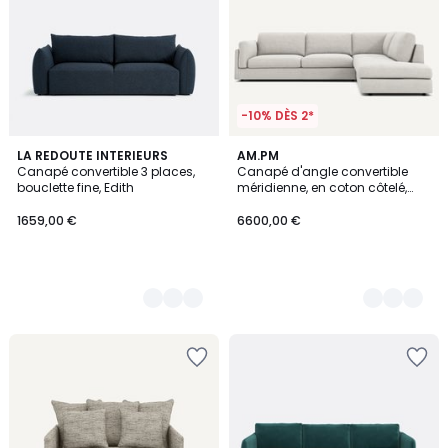
-10% DÈS 2*
3
LA REDOUTE INTERIEURS
3
AM.PM
Canapé convertible 3 places,
Canapé d'angle convertible
Couleurs
Couleurs
bouclette fine, Edith
méridienne, en coton côtelé,
CÉSAR
1659,00 €
6600,00 €