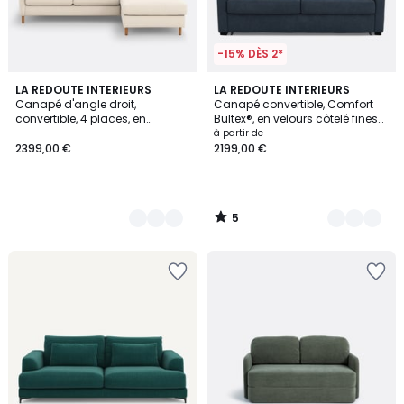
-15% DÈS 2*
5
6
LA REDOUTE INTERIEURS
5
LA REDOUTE INTERIEURS
/
Canapé d'angle droit,
Canapé convertible, Comfort
Couleurs
Couleurs
5
convertible, 4 places, en
Bultex®, en velours côtelé fines
polyester, LOMÉO
côtes, TIMOR
à partir de
2399,00 €
2199,00 €
5
/
5