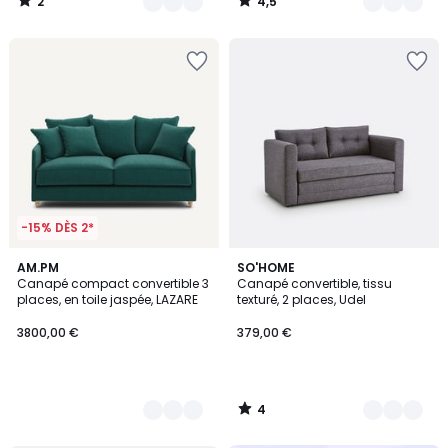
2
4,5
/
/
5
5
-15% DÈS 2*
4
3
AM.PM
3
SO'HOME
/
Canapé compact convertible 3
Canapé convertible, tissu
Couleurs
Couleurs
5
places, en toile jaspée, LAZARE
texturé, 2 places, Udel
3800,00 €
379,00 €
4
/
5