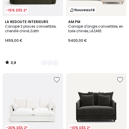
Nouveauté
-15% DÈS 2*
3,9
4
LA REDOUTE INTERIEURS
AM.PM
/ 5
Canapé 3 places convertible,
Canapé d'angle convertible, en
Couleurs
chenillé chiné, Edith
toile chinée, LAZARE
1459,00 €
5400,00 €
3,9
/
5
-20% DÈS 2*
-10% DÈS 2*