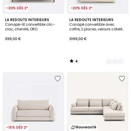
-20% DÈS 2*
-20% DÈS 2*
4
LA REDOUTE INTERIEURS
7
LA REDOUTE INTERIEURS
/
Canapé-lit convertible clic-
Canapé convertible avec
Couleurs
5
clac, chenillé, ORO
coffre, 2 places, velours côtelé
moyennes côtes,MAONA
399,00 €
1099,00 €
4
/
5
Nouveauté
-15% DÈS 2*