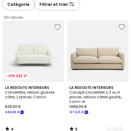
à
à
Catégorie
Filtrer et trier
gauche
droite
331 articles
-10% DÈS 2*
4
5
LA REDOUTE INTERIEURS
8
LA REDOUTE INTERIEURS
/
/
Convertible, velours grosses
Canapé convertible 2, 3 ou 4
Couleurs
5
5
côtes, 2 places, Cosico
places, velours côtelé gaufré,
529,00
YDE
à partir de
529,00 €
1499,00 €
€
449,65 €
1274,15 €
souscrivez
à
notre
4
5