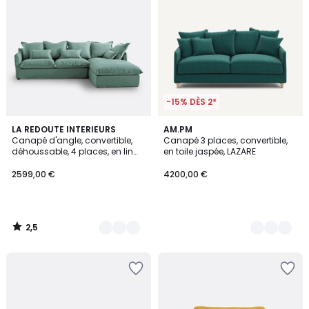
-15% DÈS 2*
2,5
7
LA REDOUTE INTERIEURS
3
AM.PM
/ 5
Canapé d'angle, convertible,
Canapé 3 places, convertible,
Couleurs
Couleurs
déhoussable, 4 places, en lin
en toile jaspée, LAZARE
froissé, ODNA
2599,00 €
4200,00 €
2,5
/
5