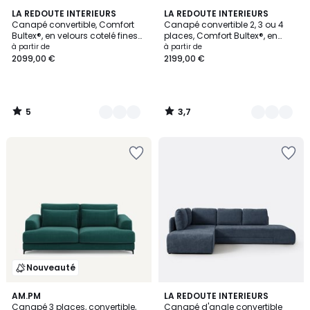
5
3,7
5
LA REDOUTE INTERIEURS
3
LA REDOUTE INTERIEURS
/
/ 5
Canapé convertible, Comfort
Canapé convertible 2, 3 ou 4
Couleurs
Couleurs
5
Bultex®, en velours cotelé fines
places, Comfort Bultex®, en
cotes, CECILIA
polyester, TIMOR
à partir de
à partir de
2099,00 €
2199,00 €
5
3,7
/
/
5
5
Nouveauté
3,4
3
AM.PM
5
LA REDOUTE INTERIEURS
/ 5
Canapé 3 places, convertible,
Canapé d'angle convertible