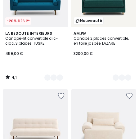
Nouveauté
-20% DÈS 2*
4,1
3
LA REDOUTE INTERIEURS
3
AM.PM
/ 5
Canapé-lit convertible clic-
Canapé 2 places convertible,
Couleurs
Couleurs
clac, 3 places, TUSKE
en toile jaspée, LAZARE
459,00 €
3200,00 €
4,1
/
5