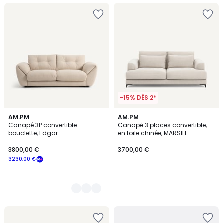
-15% DÈS 2*
2
AM.PM
AM.PM
Canapé 3P convertible
Canapé 3 places convertible,
Couleurs
bouclette, Edgar
en toile chinée, MARSILE
3800,00 €
3700,00 €
3230,00 €