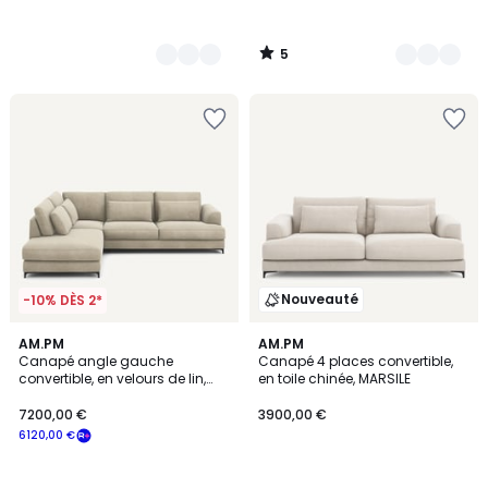
5
/
5
Nouveauté
-10% DÈS 2*
5
AM.PM
AM.PM
Canapé angle gauche
Canapé 4 places convertible,
Couleurs
convertible, en velours de lin,
en toile chinée, MARSILE
Marsile
7200,00 €
3900,00 €
6120,00 €