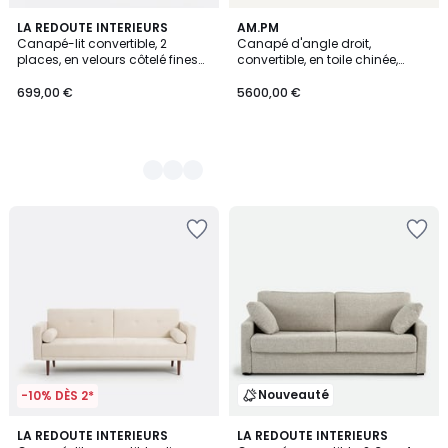
6
LA REDOUTE INTERIEURS
AM.PM
Canapé-lit convertible, 2
Canapé d'angle droit,
Couleurs
places, en velours côtelé fines
convertible, en toile chinée,
côtes, TIKI
MARSILE
699,00 €
5600,00 €
Nouveauté
-10% DÈS 2*
3,9
4
LA REDOUTE INTERIEURS
LA REDOUTE INTERIEURS