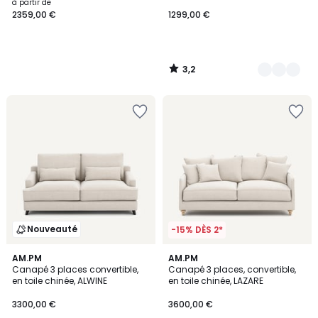
texturé moucheté, TIMOR
côtelé moyennes côtes, MAONA
à partir de
2359,00 €
1299,00 €
3,2
/
5
Nouveauté
-15% DÈS 2*
AM.PM
AM.PM
Canapé 3 places convertible,
Canapé 3 places, convertible,
en toile chinée, ALWINE
en toile chinée, LAZARE
3300,00 €
3600,00 €