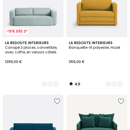
-15% DÈS 2*
4,5
3
LA REDOUTE INTERIEURS
2
LA REDOUTE INTERIEURS
/ 5
Canapé 3 places, convertible,
Banquette-lit polyester, Hazel
Couleurs
Couleurs
avec coffre, en velours côtelé
fines côtes, AMEDEA
1299,00 €
359,00 €
4,5
/
5