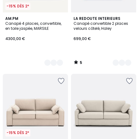
-15% DÈS 2*
5
3
AM.PM
2
LA REDOUTE INTERIEURS
/
Canapé 4 places, convertible,
Canapé convertible 2 places
Couleurs
Couleurs
5
en toile jaspée, MARSILE
velours côtelé, Haley
4300,00 €
699,00 €
5
/
5
-15% DÈS 2*