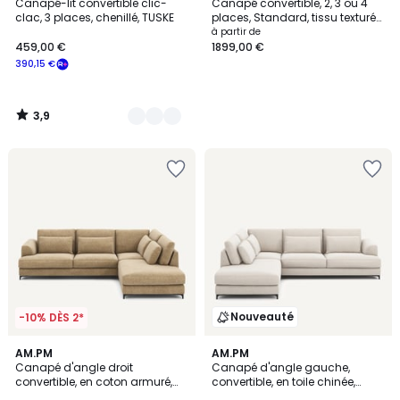
/ 5
Canapé-lit convertible clic-
Canapé convertible, 2, 3 ou 4
Couleurs
clac, 3 places, chenillé, TUSKE
places, Standard, tissu texturé
moucheté, TIMOR
à partir de
459,00 €
1899,00 €
390,15 €
3,9
/
5
Nouveauté
-10% DÈS 2*
3
AM.PM
AM.PM
Canapé d'angle droit
Canapé d'angle gauche,
Couleurs
convertible, en coton armuré,
convertible, en toile chinée,
MARSILE
MARSILE