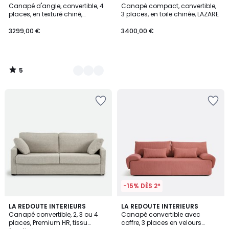
/
Canapé d'angle, convertible, 4
Canapé compact, convertible,
Couleurs
5
places, en texturé chiné,
3 places, en toile chinée, LAZARE
Comfort Bultex®, TIMOR
3299,00 €
3400,00 €
5
/
5
-15% DÈS 2*
3,2
LA REDOUTE INTERIEURS
7
LA REDOUTE INTERIEURS
/ 5
Canapé convertible, 2, 3 ou 4
Canapé convertible avec
Couleurs
places, Premium HR, tissu
coffre, 3 places en velours