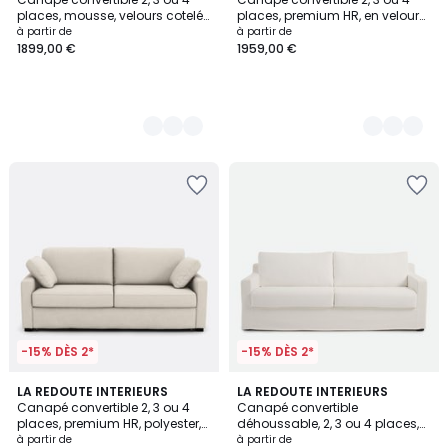
Couleurs
Couleurs
places, mousse, velours cotelé
places, premium HR, en velours,
fines côtes, TIMOR
TIMOR
à partir de
à partir de
1899,00 €
1959,00 €
-15% DÈS 2*
-15% DÈS 2*
3
LA REDOUTE INTERIEURS
3
LA REDOUTE INTERIEURS
Canapé convertible 2, 3 ou 4
Canapé convertible
Couleurs
Couleurs
places, premium HR, polyester,
déhoussable, 2, 3 ou 4 places,
TIMOR
en coton et lin, LINETTO
à partir de
à partir de