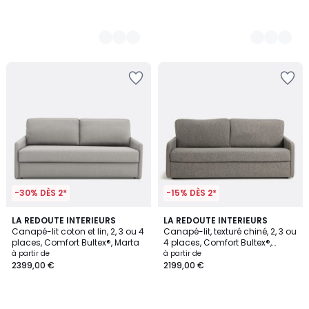
-30% DÈS 2*
-15% DÈS 2*
3
LA REDOUTE INTERIEURS
3
LA REDOUTE INTERIEURS
Canapé-lit coton et lin, 2, 3 ou 4
Canapé-lit, texturé chiné, 2, 3 ou
Couleurs
Couleurs
places, Comfort Bultex®, Marta
4 places, Comfort Bultex®,
Marta
à partir de
à partir de
2399,00 €
2199,00 €