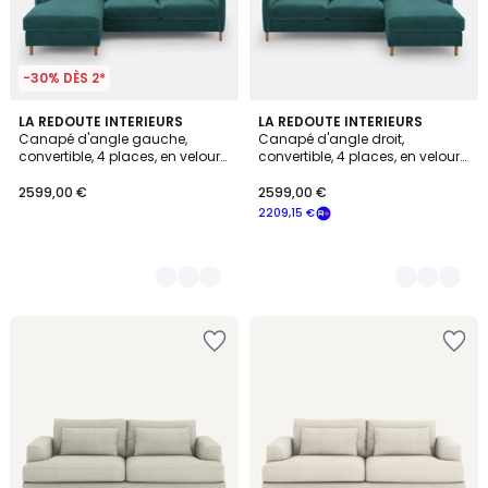
-30% DÈS 2*
3
LA REDOUTE INTERIEURS
3
LA REDOUTE INTERIEURS
Canapé d'angle gauche,
Canapé d'angle droit,
Couleurs
Couleurs
convertible, 4 places, en velours,
convertible, 4 places, en velours,
LOMÉO
LOMÉO
2599,00 €
2599,00 €
2209,15 €