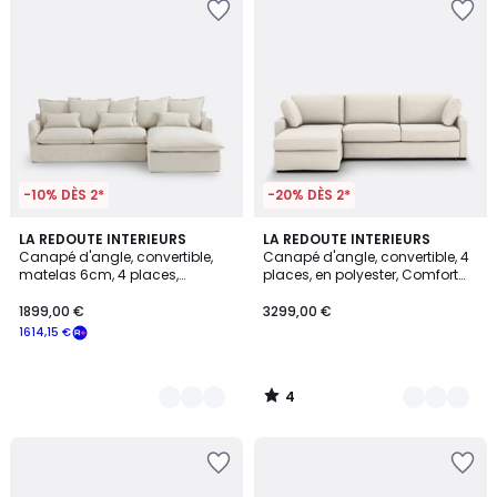
-10% DÈS 2*
-20% DÈS 2*
4
4
LA REDOUTE INTERIEURS
3
LA REDOUTE INTERIEURS
/
Canapé d'angle, convertible,
Canapé d'angle, convertible, 4
Couleurs
Couleurs
5
matelas 6cm, 4 places,
places, en polyester, Comfort
dehoussable, polyester, ODNA
Bultex®, TIMOR
1899,00 €
3299,00 €
1614,15 €
4
/
5