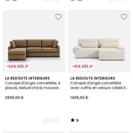
/
/
5
5
-30% DÈS 2*
-15% DÈS 2*
5
3
LA REDOUTE INTERIEURS
LA REDOUTE INTERIEURS
/
Canapé d'angle, convertible, 4
Canapé d'angle convertible
Couleurs
5
places, texturé chiné, mousse
avec coffre, en velours côtelé XL,
Premium HR, TIMOR
MAONA
2999,00 €
1499,00 €
5
/
5