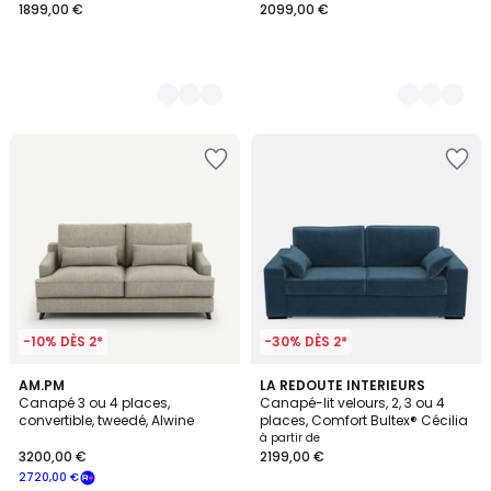
1899,00 €
2099,00 €
-10% DÈS 2*
-30% DÈS 2*
3,1
3
AM.PM
7
LA REDOUTE INTERIEURS
/
Canapé 3 ou 4 places,
Canapé-lit velours, 2, 3 ou 4
Couleurs
Couleurs
5
convertible, tweedé, Alwine
places, Comfort Bultex® Cécilia
à partir de
3200,00 €
2199,00 €
2720,00 €