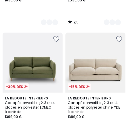
1899,00 €
2599,00 €
2,5
/
5
-30% DÈS 2*
-15% DÈS 2*
4
6
LA REDOUTE INTERIEURS
5
LA REDOUTE INTERIEURS
/
Canapé convertible, 2, 3 ou 4
Canapé convertible, 2, 3 ou 4
Couleurs
Couleurs
5
places en polyester, LOMEO
places, en polyester chiné, YDE
à partir de
à partir de
1399,00 €
1399,00 €