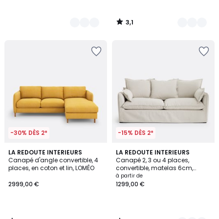
3,1
/
5
-30% DÈS 2*
-15% DÈS 2*
4,5
3,4
LA REDOUTE INTERIEURS
4
LA REDOUTE INTERIEURS
/ 5
/ 5
Canapé d'angle convertible, 4
Canapé 2, 3 ou 4 places,
Couleurs
places, en coton et lin, LOMÉO
convertible, matelas 6cm,
dehoussable, polyester, ODNA
à partir de
2999,00 €
1299,00 €