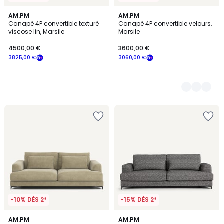
AM.PM
17
AM.PM
Canapé 4P convertible texturé
Canapé 4P convertible velours,
Couleurs
viscose lin, Marsile
Marsile
4500,00 €
3600,00 €
3825,00 €
3060,00 €
-10% DÈS 2*
-15% DÈS 2*
3
AM.PM
3
AM.PM