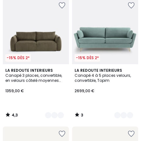
-15% DÈS 2*
-15% DÈS 2*
4,3
3
5
LA REDOUTE INTERIEURS
6
LA REDOUTE INTERIEURS
/ 5
/
Canapé 3 places, convertible,
Canapé 4 à 5 places velours,
Couleurs
Couleurs
5
en velours côtelé moyennes
convertible, Topim
côtes, EDITH
1359,00 €
2699,00 €
4,3
3
/
/
5
5