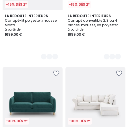
-15% DÈS 2*
-15% DÈS 2*
3
LA REDOUTE INTERIEURS
3
LA REDOUTE INTERIEURS
Canapé-lit polyester, mousse,
Canapé convertible 2, 3 ou 4
Couleurs
Couleurs
Marta
places, mousse, en polyester,
TIMOR
à partir de
à partir de
1699,00 €
1699,00 €
-30% DÈS 2*
-30% DÈS 2*