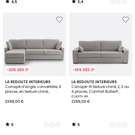
4,5
3,4
/
/
5
5
-20% DÈS 2*
-15% DÈS 2*
5
5
3
LA REDOUTE INTERIEURS
2
LA REDOUTE INTERIEURS
/
/
Canapé d'angle, convertible, 4
Canapé-lit texturé chiné, 2, 3 ou
Couleurs
Couleurs
5
5
places, en texturé chiné,
4 places, Comfort Bultex®,
Comfort Bultex®, TIMOR
CÉCILIA
à partir de
3299,00 €
2299,00 €
5
5
/
/
5
5