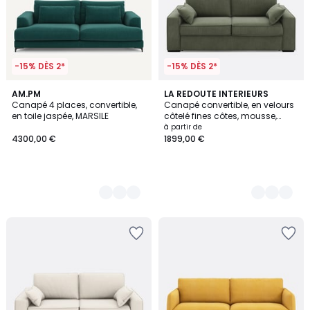
-15% DÈS 2*
-15% DÈS 2*
3
AM.PM
5
LA REDOUTE INTERIEURS
Canapé 4 places, convertible,
Canapé convertible, en velours
Couleurs
Couleurs
en toile jaspée, MARSILE
côtelé fines côtes, mousse,
CECILIA
à partir de
4300,00 €
1899,00 €