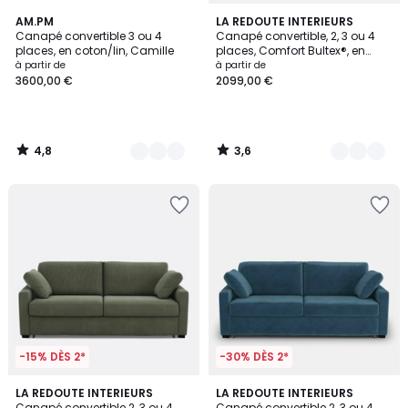
4,8
3,6
4
AM.PM
3
LA REDOUTE INTERIEURS
/ 5
/ 5
Canapé convertible 3 ou 4
Canapé convertible, 2, 3 ou 4
Couleurs
Couleurs
places, en coton/lin, Camille
places, Comfort Bultex®, en
polyester, CECILIA
à partir de
à partir de
3600,00 €
2099,00 €
4,8
3,6
/
/
5
5
-15% DÈS 2*
-30% DÈS 2*
5
LA REDOUTE INTERIEURS
7
LA REDOUTE INTERIEURS
Canapé convertible 2, 3 ou 4
Canapé convertible 2, 3 ou 4