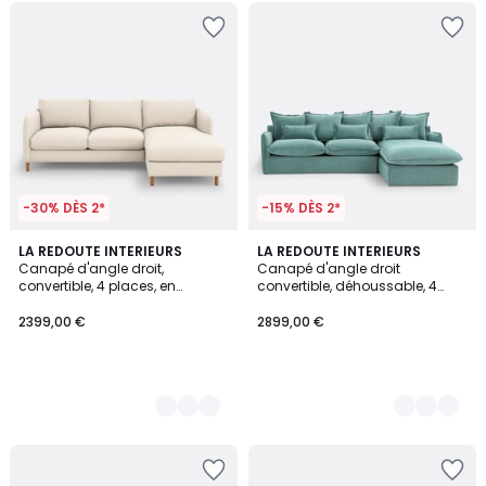
-30% DÈS 2*
-15% DÈS 2*
6
LA REDOUTE INTERIEURS
3
LA REDOUTE INTERIEURS
Canapé d'angle droit,
Canapé d'angle droit
Couleurs
Couleurs
convertible, 4 places, en
convertible, déhoussable, 4
polyester, LOMÉO
places, en velours, ODNA
2399,00 €
2899,00 €