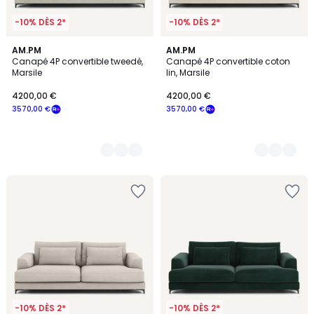
-10% DÈS 2*
-10% DÈS 2*
3
AM.PM
3
AM.PM
Canapé 4P convertible tweedé,
Canapé 4P convertible coton
Couleurs
Couleurs
Marsile
lin, Marsile
4200,00 €
4200,00 €
3570,00 €
3570,00 €
-10% DÈS 2*
-10% DÈS 2*