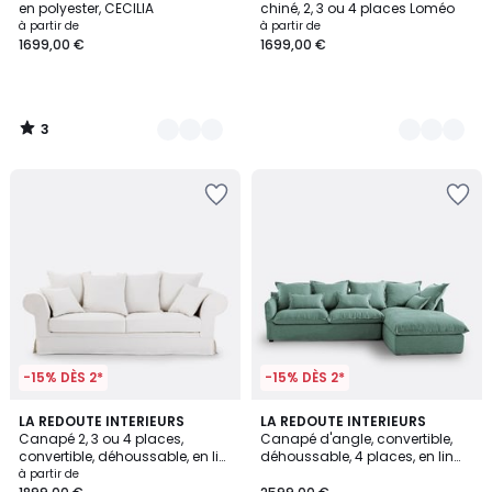
5
en polyester, CECILIA
chiné, 2, 3 ou 4 places Loméo
à partir de
à partir de
1699,00 €
1699,00 €
3
/
5
-15% DÈS 2*
-15% DÈS 2*
2,5
2
LA REDOUTE INTERIEURS
7
LA REDOUTE INTERIEURS
/ 5
Canapé 2, 3 ou 4 places,
Canapé d'angle, convertible,
Couleurs
Couleurs
convertible, déhoussable, en lin
déhoussable, 4 places, en lin
épais, ADELIA
froissé, ODNA
à partir de