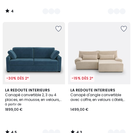
4
/
5
-30% DÈS 2*
-15% DÈS 2*
4,5
4,3
7
LA REDOUTE INTERIEURS
7
LA REDOUTE INTERIEURS
/ 5
/ 5
Canapé convertible 2, 3 ou 4
Canapé d'angle convertible
Couleurs
Couleurs
places, en mousse, en velours,
avec coffre, en velours côtelé,
TIMOR
MAONA
à partir de
1899,00 €
1499,00 €
4,5
4,3