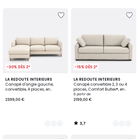
5
5
-30% DÈS 2*
-15% DÈS 2*
3,7
6
LA REDOUTE INTERIEURS
3
LA REDOUTE INTERIEURS
/ 5
Canapé d'angle gauche,
Canapé convertible 2, 3 ou 4
Couleurs
Couleurs
convertible, 4 places, en
places, Comfort Bultex®, en
polyester, LOMÉO
polyester, TIMOR
à partir de
2399,00 €
2199,00 €
3,7
/
5