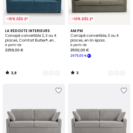
-15% DÈS 2*
-10% DÈS 2*
3,8
3
7
LA REDOUTE INTERIEURS
2
AM.PM
/ 5
/
Canapé convertible 2, 3 ou 4
Canapé convertible, 3 ou 4
Couleurs
Couleurs
5
places, Comfort Bultex®, en
places, en lin épais
velours, TIMOR
stonewashed, Camille
à partir de
à partir de
2259,00 €
3500,00 €
2975,00 €
3,8
3
/
/
5
5