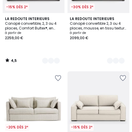
-15% DÈS 2*
-30% DÈS 2*
4,5
3
LA REDOUTE INTERIEURS
3
LA REDOUTE INTERIEURS
/ 5
Canapé convertible, 2, 3 ou 4
Canapé convertible 2, 3 ou 4
Couleurs
Couleurs
places, Comfort Bultex®, en
places, mousse, en tissu texturé
texturé chiné, TIMOR
chiné, TIMOR
à partir de
à partir de
2259,00 €
2099,00 €
4,5
/
5
-20% DÈS 2*
-15% DÈS 2*