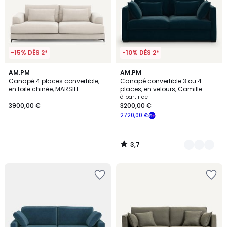
-15% DÈS 2*
-10% DÈS 2*
3,7
AM.PM
3
AM.PM
/ 5
Canapé 4 places convertible,
Canapé convertible 3 ou 4
Couleurs
en toile chinée, MARSILE
places, en velours, Camille
à partir de
3900,00 €
3200,00 €
2720,00 €
3,7
/
5