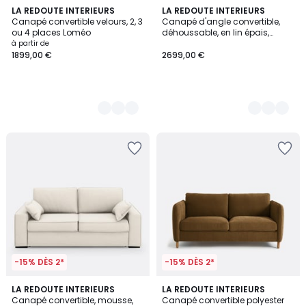
3
LA REDOUTE INTERIEURS
2
LA REDOUTE INTERIEURS
Canapé convertible velours, 2, 3
Canapé d'angle convertible,
Couleurs
Couleurs
ou 4 places Loméo
déhoussable, en lin épais,
ADELIA
à partir de
1899,00 €
2699,00 €
-15% DÈS 2*
-15% DÈS 2*
3
3
LA REDOUTE INTERIEURS
4
LA REDOUTE INTERIEURS
/
Canapé convertible, mousse,
Canapé convertible polyester
Couleurs
Couleurs