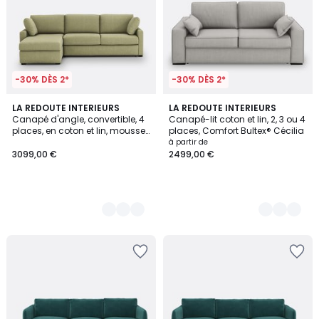
-30% DÈS 2*
-30% DÈS 2*
3
LA REDOUTE INTERIEURS
3
LA REDOUTE INTERIEURS
Canapé d'angle, convertible, 4
Canapé-lit coton et lin, 2, 3 ou 4
Couleurs
Couleurs
places, en coton et lin, mousse,
places, Comfort Bultex® Cécilia
TIMOR
à partir de
3099,00 €
2499,00 €