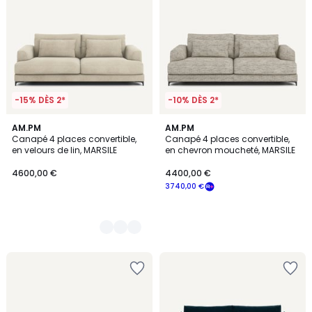
-15% DÈS 2*
-10% DÈS 2*
5
AM.PM
AM.PM
Canapé 4 places convertible,
Canapé 4 places convertible,
Couleurs
en velours de lin, MARSILE
en chevron moucheté, MARSILE
4600,00 €
4400,00 €
3740,00 €