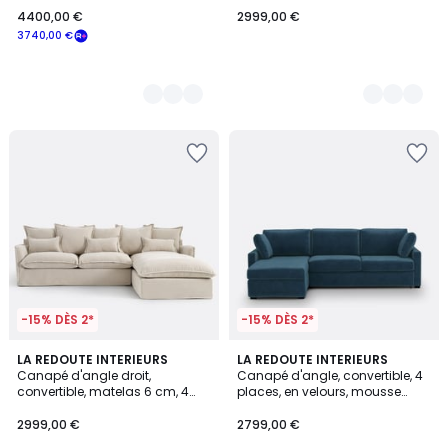
4400,00 €
2999,00 €
3740,00 €
-15% DÈS 2*
-15% DÈS 2*
9
LA REDOUTE INTERIEURS
7
LA REDOUTE INTERIEURS
Canapé d'angle droit,
Canapé d'angle, convertible, 4
Couleurs
Couleurs
convertible, matelas 6 cm, 4
places, en velours, mousse
places, polyester chiné, ODNA
Premium HR, TIMOR
2999,00 €
2799,00 €