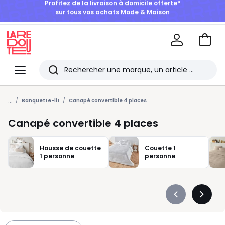
BONS PLANS | Jusqu'à -50% dès 2 articles*
Aller
au
La
panie
Redoute
Menu
Rechercher
Les
...
derniers
Banquette-lit
Canapé convertible 4 places
articles
Canapé convertible 4 places
consultés
Housse de couette
Couette 1
1 personne
personne
Précédent
Suivan
-
-
défiler
défiler