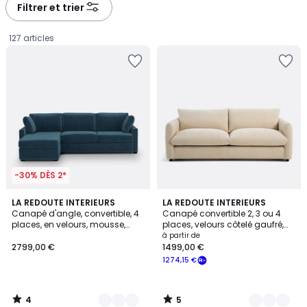
à
à
Filtrer et trier
gauche
droite
127 articles
-30% DÈS 2*
4
5
7
LA REDOUTE INTERIEURS
8
LA REDOUTE INTERIEURS
/
/
Canapé d'angle, convertible, 4
Canapé convertible 2, 3 ou 4
Couleurs
Couleurs
5
5
places, en velours, mousse,
places, velours côtelé gaufré,
2799,00
TIMOR
YDE
à partir de
2799,00 €
1499,00 €
€.
1274,15 €
4
5
/
/