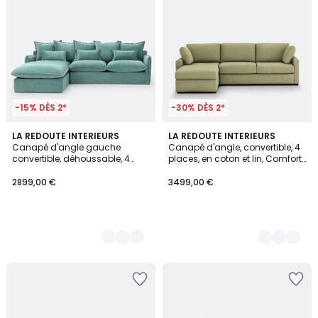
-15% DÈS 2*
-30% DÈS 2*
3
LA REDOUTE INTERIEURS
3
LA REDOUTE INTERIEURS
Canapé d'angle gauche
Canapé d'angle, convertible, 4
Couleurs
Couleurs
convertible, déhoussable, 4
places, en coton et lin, Comfort
places, en velours, ODNA
Bultex®, TIMOR
2899,00 €
3499,00 €