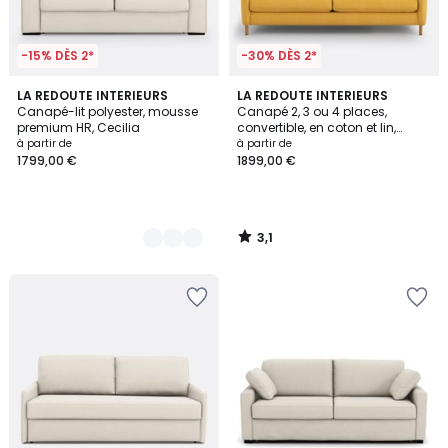
-15% DÈS 2*
-30% DÈS 2*
3,1
3
LA REDOUTE INTERIEURS
LA REDOUTE INTERIEURS
/
Canapé-lit polyester, mousse
Canapé 2, 3 ou 4 places,
Couleurs
5
premium HR, Cecilia
convertible, en coton et lin,
Loméo
à partir de
à partir de
1799,00 €
1899,00 €
3,1
/
5