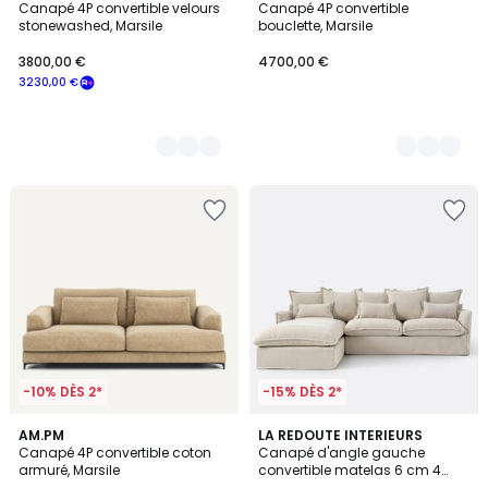
Canapé 4P convertible velours
Canapé 4P convertible
Couleurs
Couleurs
stonewashed, Marsile
bouclette, Marsile
3800,00 €
4700,00 €
3230,00 €
-10% DÈS 2*
-15% DÈS 2*
3
AM.PM
9
LA REDOUTE INTERIEURS
Canapé 4P convertible coton
Canapé d'angle gauche
Couleurs
Couleurs
armuré, Marsile
convertible matelas 6 cm 4
places polyester chiné, ODNA