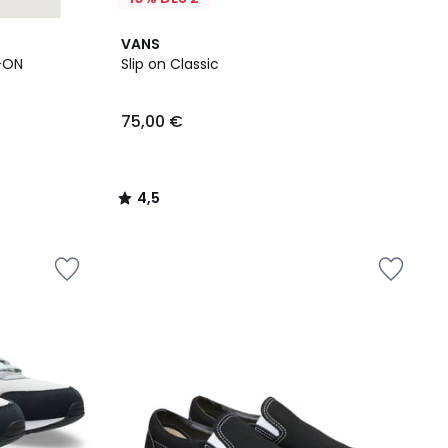
4,5
VANS
/ 5
P-ON
Slip on Classic
75,00 €
4,5
/
5