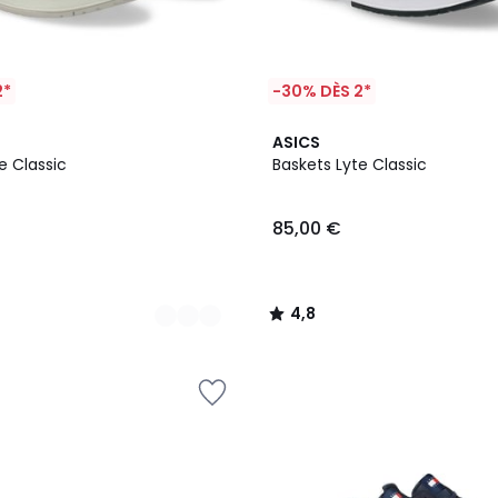
2*
-30% DÈS 2*
2
4,8
ASICS
Couleurs
/ 5
e Classic
Baskets Lyte Classic
85,00 €
4,8
/
5