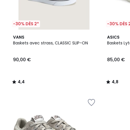
-30% DÈS 2*
-30% DÈS 
4,4
2
4,8
VANS
ASICS
/ 5
Couleurs
/ 5
Baskets avec strass, CLASSIC SLIP-ON
Baskets Lyt
90,00 €
85,00 €
4,4
4,8
/
/
5
5