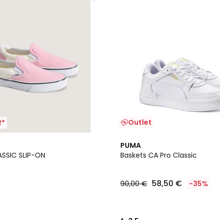
Outlet
2*
3,5
PUMA
/ 5
ASSIC SLIP-ON
Baskets CA Pro Classic
58,50 €
90,00 €
-35%