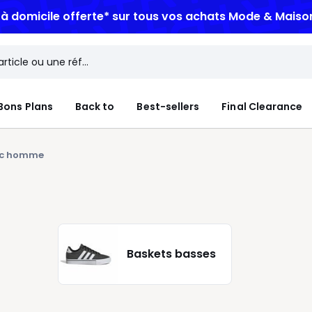
ANS | Jusqu'à -50% dès 2 articles*
Bons Plans
Back to
Best-sellers
Final Clearance
sic homme
Baskets basses