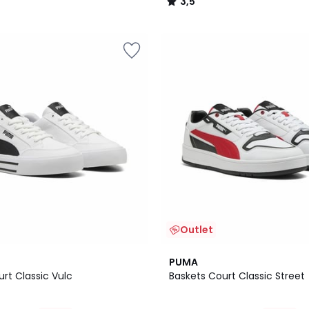
3,5
/
5
Outlet
PUMA
rt Classic Vulc
Baskets Court Classic Street