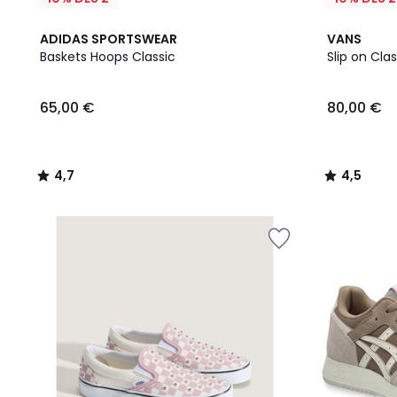
4,7
4,5
ADIDAS SPORTSWEAR
VANS
/ 5
/ 5
Baskets Hoops Classic
Slip on Clas
65,00
65,00 €
80,00 €
€.
4,7
4,5
/
/
5
5