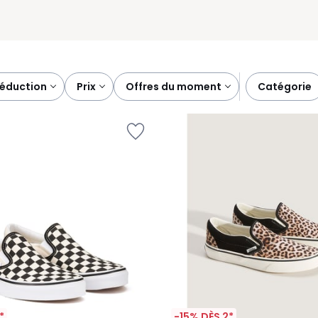
réduction
prix
offres du moment
catégorie
*
-15% DÈS 2*