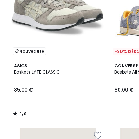
Nouveauté
-30% DÈS 
4,8
3
ASICS
CONVERSE
/ 5
Couleurs
Baskets LYTE CLASSIC
Baskets All 
85,00 €
80,00 €
4,8
/
5