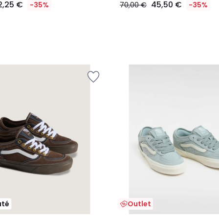
2,25 €
45,50 €
-35%
70,00 €
-35%
uté
Outlet