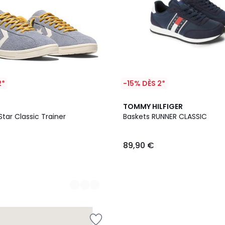
2*
-15% DÈS 2*
2
TOMMY HILFIGER
Couleurs
Star Classic Trainer
Baskets RUNNER CLASSIC
89,90 €