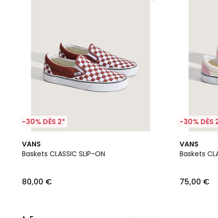
-30% DÈS 2*
-30% DÈS 
2
5
VANS
VANS
Couleurs
/
Baskets CLASSIC SLIP-ON
Baskets CL
5
80,00 €
75,00 €