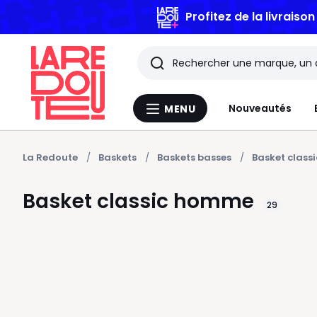
BONS PL
Rechercher
Les
Nouveautés
MENU
Menu
derniers
La
Redoute
articles
La Redoute
Baskets
Baskets basses
Basket clas
consultés
Basket classic homme
29