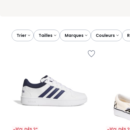
Trier
tailles
marques
couleurs
-10% DÈS 2*
-10% DÈS 2