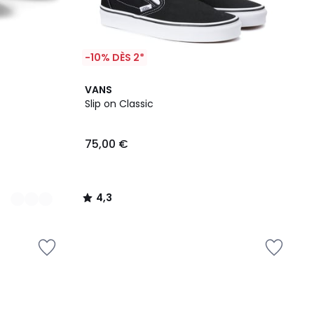
-10% DÈS 2*
4,3
VANS
/ 5
Slip on Classic
75,00 €
4,3
/
5