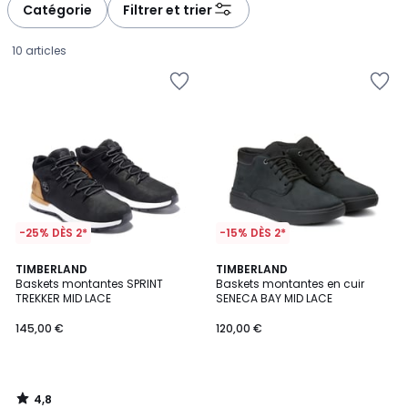
à
à
Catégorie
Filtrer et trier
gauche
droite
10 articles
-25% DÈS 2*
-15% DÈS 2*
4,8
TIMBERLAND
TIMBERLAND
/ 5
Baskets montantes SPRINT
Baskets montantes en cuir
TREKKER MID LACE
SENECA BAY MID LACE
145,00
145,00 €
120,00 €
€.
4,8
/