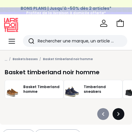
BONS PLANS | Jusqu'à -50% dès 2 articles*
Profitez de la livraison à domicile offerte*
sur tous vos achats Mode & Maison
Aller
au
La
panie
Redoute
Menu
Rechercher
Les
...
derniers
Baskets basses
Basket timberland noir homme
articles
Basket timberland noir homme
consultés
Basket Timberland
Timberland
homme
sneakers
Précédent
Suivan
-
-
défiler
défiler