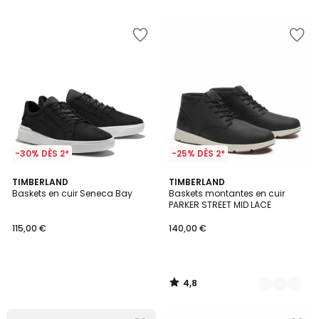
5
-30% DÈS 2*
-25% DÈS 2*
4,8
TIMBERLAND
2
TIMBERLAND
/ 5
Baskets en cuir Seneca Bay
Baskets montantes en cuir
Couleurs
PARKER STREET MID LACE
115,00 €
140,00 €
4,8
/
5