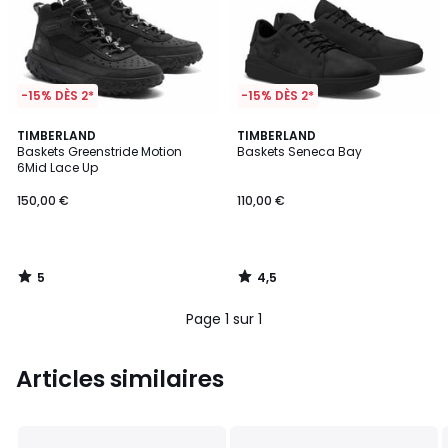
-15% DÈS 2*
-15% DÈS 2*
5
4,5
TIMBERLAND
TIMBERLAND
/
/ 5
Baskets Greenstride Motion
Baskets Seneca Bay
5
6Mid Lace Up
150,00 €
110,00 €
5
4,5
/
/
5
5
Page 1 sur 1
Articles similaires