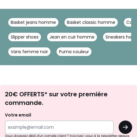
Basket jeans homme
Basket classic homme
Conv
Slipper shoes
Jean en cuir homme
Sneakers homm
Vans femme noir
Puma couleur
Envie
20€ OFFERTS* sur votre première
d'inspirations
commande.
et
de
Votre email
surprises?
OK
!
Vous disposez déjà d'un compte client ? Inscrivez-vous à la newsletter depuis