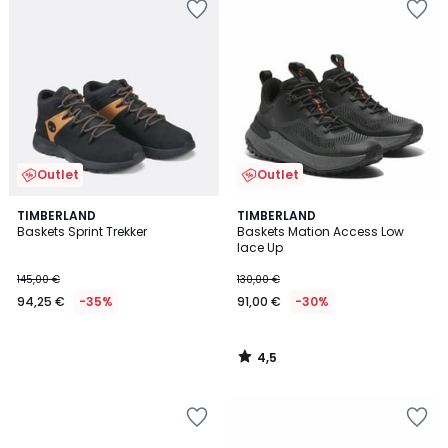
Outlet
Outlet
4,5
TIMBERLAND
TIMBERLAND
/ 5
Baskets Sprint Trekker
Baskets Mation Access Low
lace Up
145,00 €
130,00 €
94,25 €
-35%
91,00 €
-30%
4,5
/
5