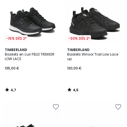
-15% DÈS 2*
-30% DÈS 2*
4,7
4,5
TIMBERLAND
TIMBERLAND
/ 5
/ 5
Baskets en cuir FIELD TREKKER
Baskets Winsor Trail Low Lace
LOW LACE
up
135,00 €
130,00 €
4,7
4,5
/
/
5
5