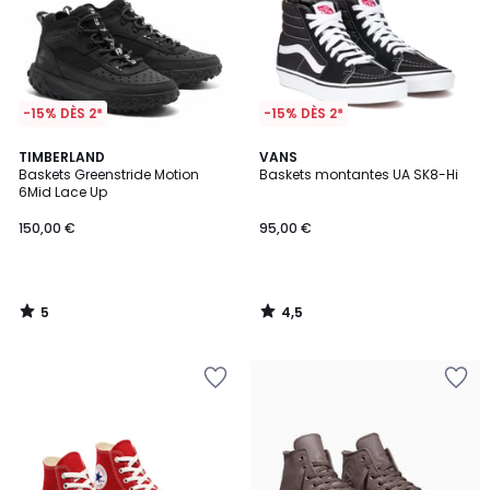
-15% DÈS 2*
-15% DÈS 2*
5
4,5
TIMBERLAND
VANS
/
/ 5
Baskets Greenstride Motion
Baskets montantes UA SK8-Hi
5
6Mid Lace Up
150,00 €
95,00 €
5
4,5
/
/
5
5