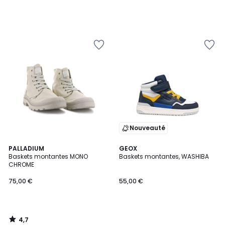
Nouveauté
4,7
PALLADIUM
GEOX
/ 5
Baskets montantes MONO
Baskets montantes, WASHIBA
CHROME
75,00 €
55,00 €
4,7
/