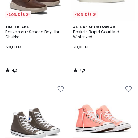
-30% DÈS 2*
-10% DÈS 2*
4,2
4,7
TIMBERLAND
ADIDAS SPORTSWEAR
/ 5
/ 5
Baskets cuir Seneca Bay Lthr
Baskets Rapid Court Mid
Chukka
Winterized
120,00 €
70,00 €
4,2
4,7
/
/
5
5