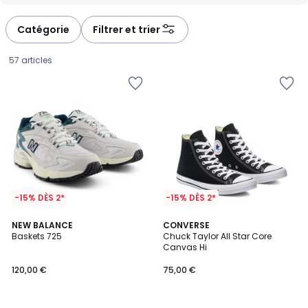
Catégorie
Filtrer et trier
57 articles
-15% DÈS 2*
-15% DÈS 2*
4,7
NEW BALANCE
CONVERSE
/ 5
Baskets 725
Chuck Taylor All Star Core
Canvas Hi
120,00
120,00 €
75,00 €
€.