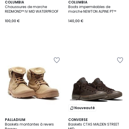
COLUMBIA
COLUMBIA
Chaussures de marche
Boots imperméables de
REDMOND™ IV MID WATERPROOF
marche NEWTON ALPINE PT™
100,00 €
140,00 €
Nouveauté
5
PALLADIUM
2
CONVERSE
/
Baskets montantes à revers
Baskets CTAS MALDEN STREET
Couleurs
5
Baggy
MID