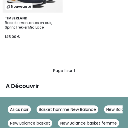
Nouveauté
TIMBERLAND
Baskets montantes en cuir,
Sprint Trekker Mid Lace
145,00 €
Page 1 sur 1
A Découvrir
Asics noir
Basket homme New Balance
New Balan
New Balance basket
New Balance basket femme