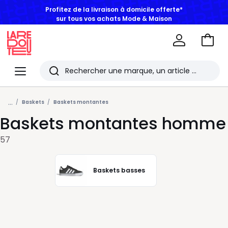
sur tous vos achats Mode & Maison
Aller
au
La
panie
Redoute
Menu
Rechercher
Les
...
derniers
Baskets
Baskets montantes
Baskets montantes homme
articles
consultés
57
Baskets basses