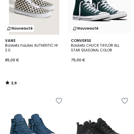
Nouveauté
Nouveauté
3,9
VANS
CONVERSE
/ 5
Baskets hautes AUTHENTIC HI
Baskets CHUCK TAYLOR ALL
2.0
STAR SEASONAL COLOR
85,00 €
75,00 €
3,9
/
5