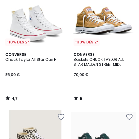
-10% DÈS 2*
-30% DÈS 2*
4,7
5
CONVERSE
CONVERSE
/ 5
/
Chuck Taylor All Star Cuir Hi
Baskets CHUCK TAYLOR ALL
5
STAR MALDEN STREET MID
SEASONAL COLOR
85,00 €
70,00 €
4,7
5
/
/
5
5