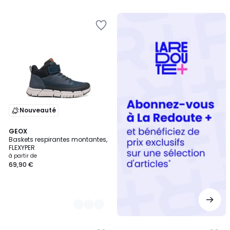
5
Redoute
+
Nouveauté
2
GEOX
Baskets respirantes montantes,
Couleurs
FLEXYPER
à partir de
69,90 €