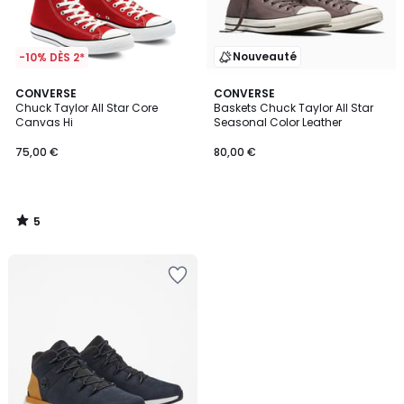
Nouveauté
-10% DÈS 2*
5
CONVERSE
CONVERSE
/
Chuck Taylor All Star Core
Baskets Chuck Taylor All Star
5
Canvas Hi
Seasonal Color Leather
75,00 €
80,00 €
5
/
5