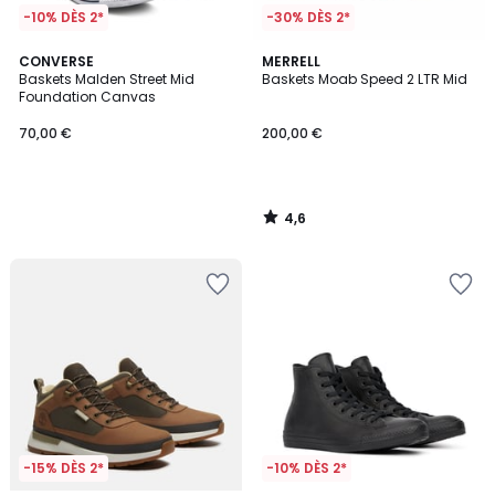
-10% DÈS 2*
-30% DÈS 2*
4,6
CONVERSE
MERRELL
/ 5
Baskets Malden Street Mid
Baskets Moab Speed 2 LTR Mid
Foundation Canvas
70,00 €
200,00 €
4,6
/
5
-15% DÈS 2*
-10% DÈS 2*