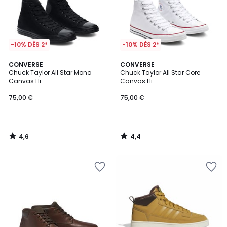
-10% DÈS 2*
-10% DÈS 2*
4,6
4,4
CONVERSE
CONVERSE
/ 5
/ 5
Chuck Taylor All Star Mono
Chuck Taylor All Star Core
Canvas Hi
Canvas Hi
75,00 €
75,00 €
4,6
4,4
/
/
5
5