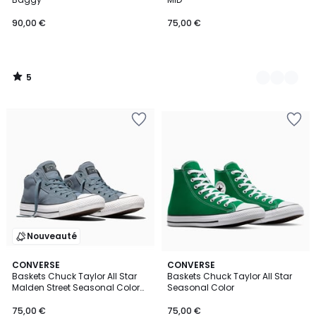
90,00 €
75,00 €
5
/
5
Nouveauté
4,6
2
CONVERSE
5
CONVERSE
/ 5
Baskets Chuck Taylor All Star
Baskets Chuck Taylor All Star
Couleurs
Couleurs
Malden Street Seasonal Color
Seasonal Color
Canvas
75,00 €
75,00 €