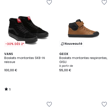
Nouveauté
-30% DÈS 2*
1
VANS
GEOX
/
Baskets montantes SK8-Hi
Baskets montantes respirantes,
5
reissue
GISLI
à partir de
100,00 €
55,00 €
1
/
5