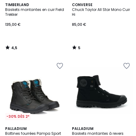
4,5
5
TIMBERLAND
CONVERSE
/ 5
/
Baskets montantes en cuir Field
Chuck Taylor All Star Mono Cuir
5
Trekker
Hi
135,00 €
85,00 €
4,5
5
/
/
5
5
-30% DÈS 2*
5
5
PALLADIUM
2
PALLADIUM
/
/
Bottines fourrées Pampa Sport
Baskets montantes à revers
Couleurs