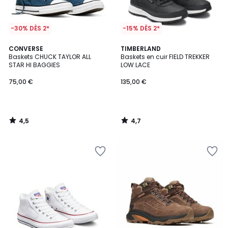
-30% DÈS 2*
-15% DÈS 2*
4,5
4,7
CONVERSE
TIMBERLAND
/ 5
/ 5
Baskets CHUCK TAYLOR ALL
Baskets en cuir FIELD TREKKER
STAR HI BAGGIES
LOW LACE
75,00 €
135,00 €
4,5
4,7
/
/
5
5