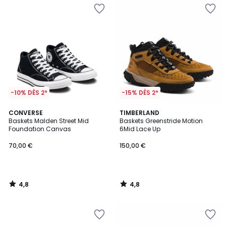
-10% DÈS 2*
-15% DÈS 2*
4,8
4,8
CONVERSE
TIMBERLAND
/ 5
/ 5
Baskets Malden Street Mid
Baskets Greenstride Motion
Foundation Canvas
6Mid Lace Up
70,00 €
150,00 €
4,8
4,8
/
/
5
5