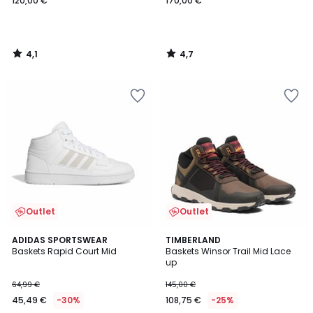
120,00 €
170,00 €
4,1
4,7
/
/
5
5
Outlet
Outlet
2,5
4,5
ADIDAS SPORTSWEAR
TIMBERLAND
/ 5
/ 5
Baskets Rapid Court Mid
Baskets Winsor Trail Mid Lace
up
64,99 €
145,00 €
45,49 €
-30%
108,75 €
-25%