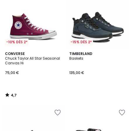
-10% DÈS 2*
-15% DÈS 2*
4,7
CONVERSE
TIMBERLAND
/ 5
Chuck Taylor All Star Seasonal
Baskets
Canvas Hi
75,00 €
135,00 €
4,7
/
5