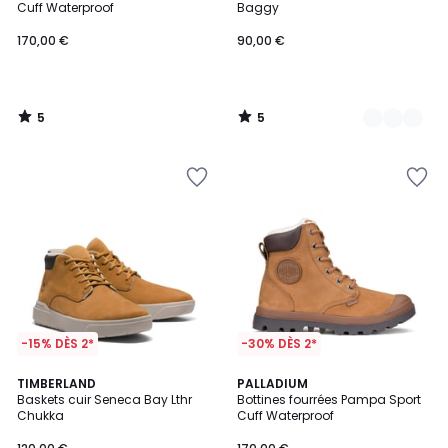
5
5
Cuff Waterproof
Baggy
170,00 €
90,00 €
5
5
/
/
5
5
-15% DÈS 2*
-30% DÈS 2*
4,1
4,7
TIMBERLAND
PALLADIUM
/ 5
/ 5
Baskets cuir Seneca Bay Lthr
Bottines fourrées Pampa Sport
Chukka
Cuff Waterproof