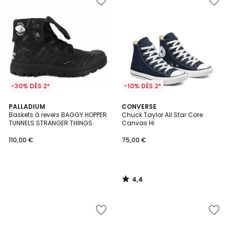
-30% DÈS 2*
-10% DÈS 2*
4,4
PALLADIUM
CONVERSE
/ 5
Baskets à revers BAGGY HOPPER
Chuck Taylor All Star Core
TUNNELS STRANGER THINGS
Canvas Hi
110,00 €
75,00 €
4,4
/
5