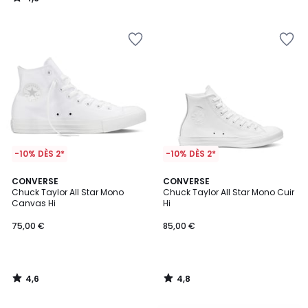
/
5
-10% DÈS 2*
-10% DÈS 2*
4,6
4,8
CONVERSE
CONVERSE
/ 5
/ 5
Chuck Taylor All Star Mono
Chuck Taylor All Star Mono Cuir
Canvas Hi
Hi
75,00 €
85,00 €
4,6
4,8
/
/
5
5