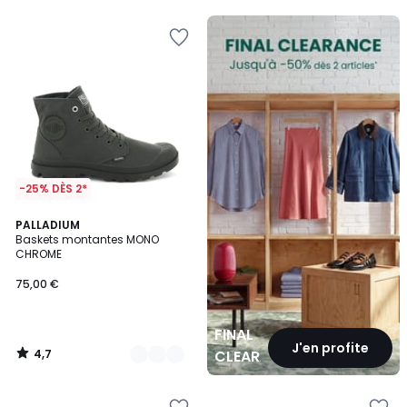
FINAL
CLEARANCE
-25% DÈS 2*
4,7
3
PALLADIUM
/ 5
Baskets montantes MONO
Couleurs
CHROME
75,00 €
FINAL
J'en profite
4,7
CLEARANCE
/
5