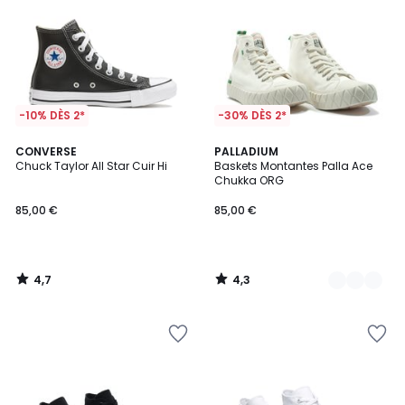
-10% DÈS 2*
-30% DÈS 2*
4,7
4,3
CONVERSE
4
PALLADIUM
/ 5
/ 5
Chuck Taylor All Star Cuir Hi
Baskets Montantes Palla Ace
Couleurs
Chukka ORG
85,00 €
85,00 €
4,7
4,3
/
/
5
5