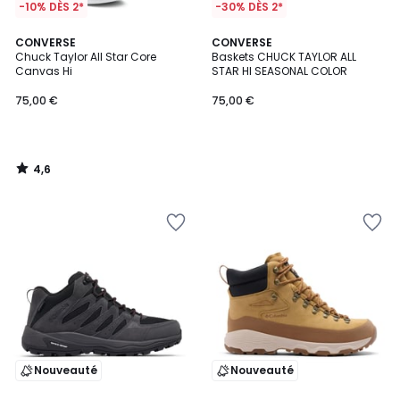
-10% DÈS 2*
-30% DÈS 2*
4,6
CONVERSE
CONVERSE
/ 5
Chuck Taylor All Star Core
Baskets CHUCK TAYLOR ALL
Canvas Hi
STAR HI SEASONAL COLOR
75,00 €
75,00 €
4,6
/
5
Nouveauté
Nouveauté