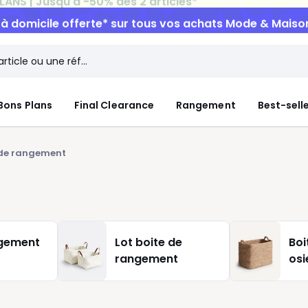
n à domicile offerte*
sur tous vos achats Mode & Maiso
Bons Plans
Final Clearance
Rangement
Best-sell
 de rangement
ngement
Lot boite de
Boi
rangement
osi