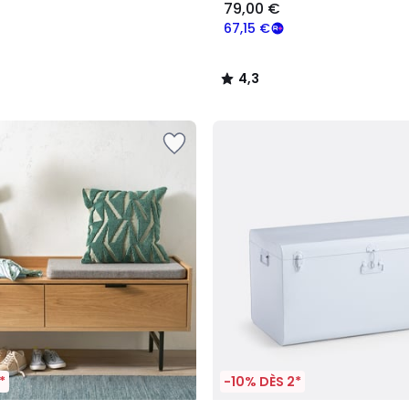
79,00 €
67,15 €
4,3
/
5
*
-10% DÈS 2*