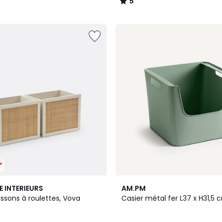
5
/
5
*
5
4,3
E INTERIEURS
AM.PM
Couleurs
/ 5
issons à roulettes, Vova
Casier métal fer L37 x H31,5 