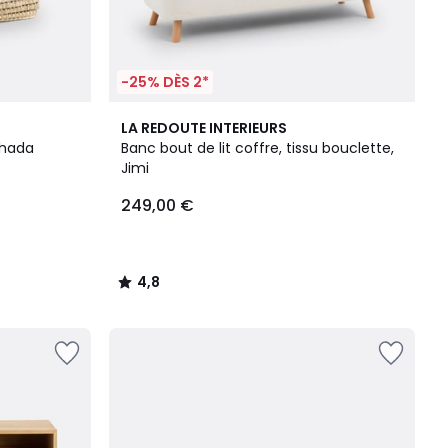
-25% DÈS 2*
4,8
LA REDOUTE INTERIEURS
/ 5
Ghada
Banc bout de lit coffre, tissu bouclette,
Jimi
249,00 €
4,8
/
5