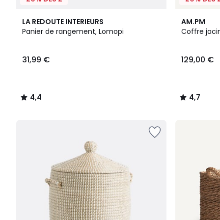
4,4
4,7
LA REDOUTE INTERIEURS
AM.PM
/ 5
/ 5
Panier de rangement, Lomopi
Coffre jaci
31,99
31,99 €
129,00 €
€.
4,4
4,7
/
/
5
5