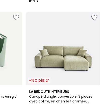
4,5
/
5
-15% DÈS 2*
3
5
LA REDOUTE INTERIEURS
Couleurs
/
cm, Arreglo
Canapé d'angle, convertible, 3 places
5
avec coffre, en chenille flammée,
GALENE