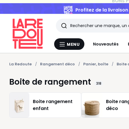
Profitez de la livraiso
Rechercher
Les
Nouveautés
MENU
Menu
derniers
La
Redoute
articles
La Redoute
Rangement déco
Panier, boîte
Boite
consultés
Boite de rangement
318
Boite rangement
Boite ra
enfant
déco