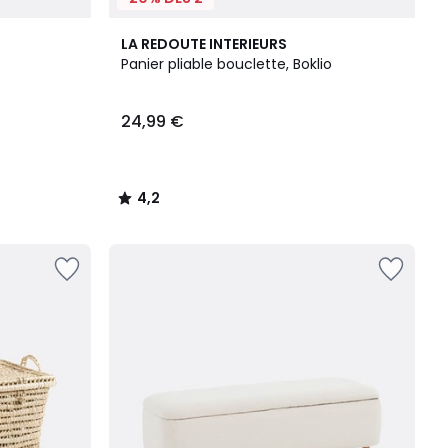
4,2
LA REDOUTE INTERIEURS
/ 5
Panier pliable bouclette, Boklio
24,99 €
4,2
/
5