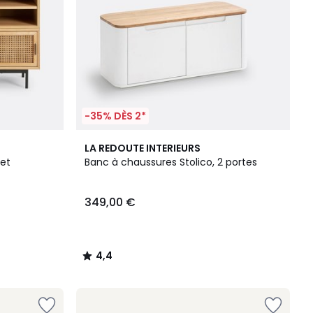
-35% DÈS 2*
4,4
LA REDOUTE INTERIEURS
/ 5
et
Banc à chaussures Stolico, 2 portes
349,00 €
4,4
/
5