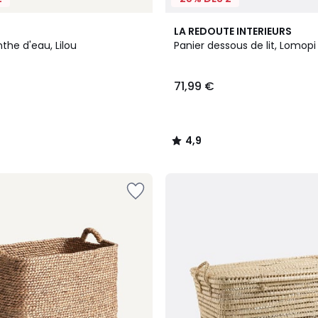
4,9
LA REDOUTE INTERIEURS
/ 5
nthe d'eau, Lilou
Panier dessous de lit, Lomopi
71,99 €
4,9
/
5