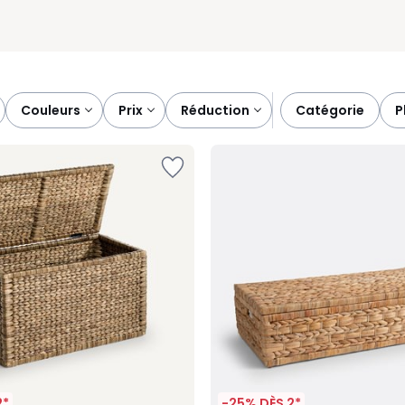
couleurs
prix
réduction
catégorie
2*
-25% DÈS 2*