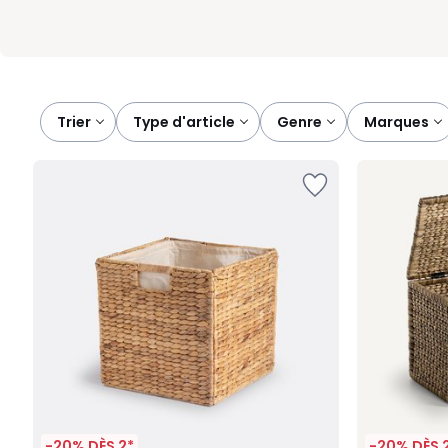
Trier
type d'article
genre
marques
-20% DÈS 2*
-20% DÈS 