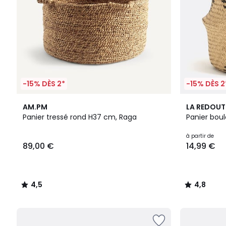
-15% DÈS 2*
-15% DÈS 2
4,5
2
4,8
AM.PM
LA REDOUT
/ 5
Couleurs
/ 5
Panier tressé rond H37 cm, Raga
Panier boul
à partir de
89,00 €
14,99 €
4,5
4,8
/
/
5
5