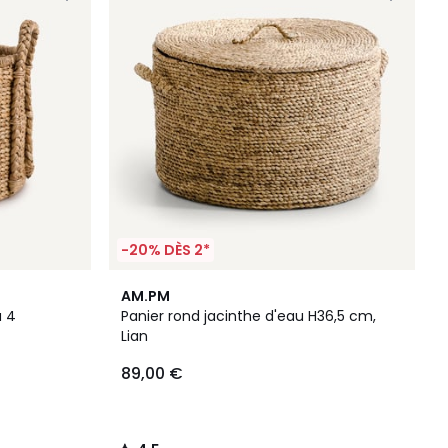
-20% DÈS 2*
4,5
AM.PM
/ 5
u 4
Panier rond jacinthe d'eau H36,5 cm,
Lian
89,00 €