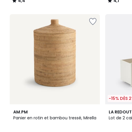
4,4
4,1
/
/
5
5
-15% DÈS 2
4,6
5
AM.PM
LA REDOUT
/ 5
/
Panier en rotin et bambou tressé, Mirella
Lot de 2 ca
5