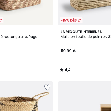
2*
-15% DÈS 2*
4,4
LA REDOUTE INTERIEURS
/ 5
sé rectangulaire, Raga
Malle en feuille de palmier, 
119,99 €
4,4
/
5