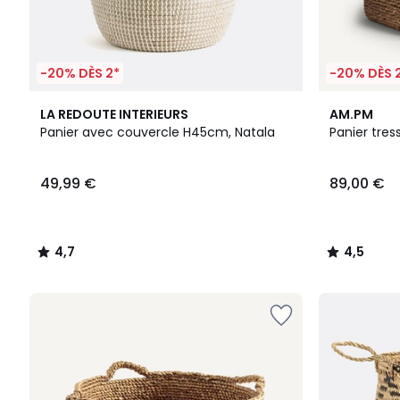
-20% DÈS 2*
-20% DÈS 
4,7
4,5
LA REDOUTE INTERIEURS
AM.PM
/ 5
/ 5
Panier avec couvercle H45cm, Natala
Panier tres
49,99 €
89,00 €
4,7
4,5
/
/
5
5