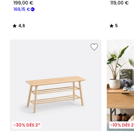
199,00 €
119,00 €
169,15 €
4,6
5
/
/
5
5
-30% DÈS 2*
-10% DÈS 2