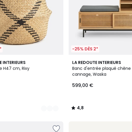
*
-25% DÈS 2*
4,8
E INTERIEURS
LA REDOUTE INTERIEURS
/ 5
e H47 cm, Rixy
Banc d'entrée plaqué chêne 
cannage, Waska
599,00 €
4,8
/
5