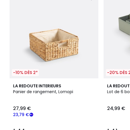
-10% DÈS 2*
-20% DÈS 
4,4
4,1
LA REDOUTE INTERIEURS
LA REDOUT
/ 5
/ 5
Panier de rangement, Lomopi
Lot de 6 b
27,99 €
24,99 €
23,79 €