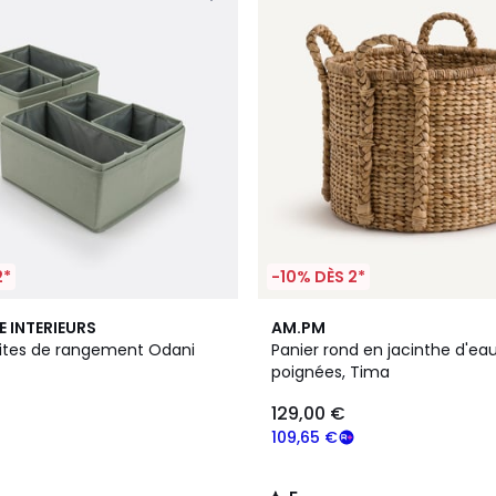
2*
-10% DÈS 2*
5
E INTERIEURS
AM.PM
/
oites de rangement Odani
Panier rond en jacinthe d'ea
5
poignées, Tima
129,00 €
109,65 €