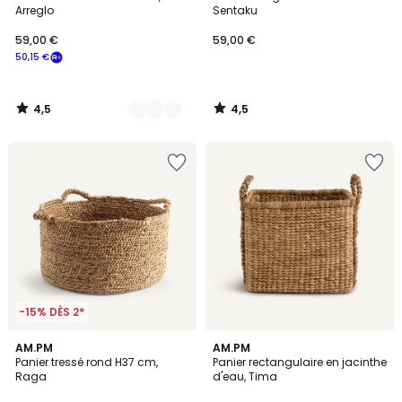
Couleurs
Arreglo
Sentaku
59,00 €
59,00 €
50,15 €
4,5
4,5
/
/
5
5
-15% DÈS 2*
4,5
5
AM.PM
AM.PM
/ 5
/
Panier tressé rond H37 cm,
Panier rectangulaire en jacinthe
5
Raga
d'eau, Tima