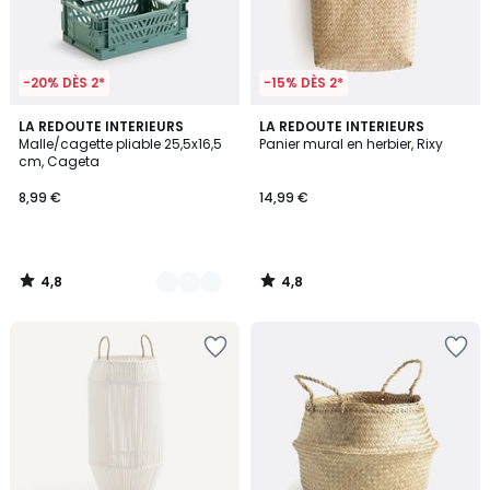
-20% DÈS 2*
-15% DÈS 2*
4,8
4,8
3
LA REDOUTE INTERIEURS
LA REDOUTE INTERIEURS
/ 5
/ 5
Malle/cagette pliable 25,5x16,5
Panier mural en herbier, Rixy
Couleurs
cm, Cageta
8,99 €
14,99 €
4,8
4,8
/
/
5
5