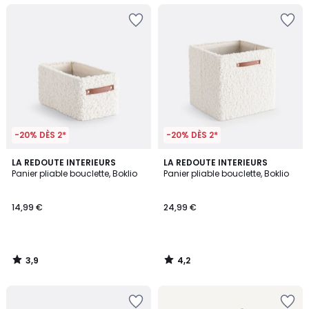
-20% DÈS 2*
-20% DÈS 2*
3,9
4,2
LA REDOUTE INTERIEURS
LA REDOUTE INTERIEURS
/ 5
/ 5
Panier pliable bouclette, Boklio
Panier pliable bouclette, Boklio
14,99 €
24,99 €
3,9
4,2
/
/
5
5