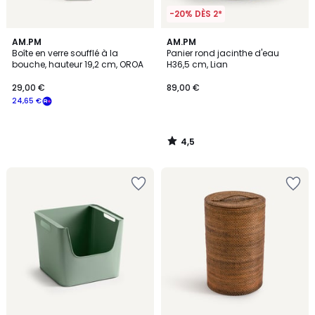
-20% DÈS 2*
4,5
AM.PM
AM.PM
/ 5
Boîte en verre soufflé à la
Panier rond jacinthe d'eau
bouche, hauteur 19,2 cm, OROA
H36,5 cm, Lian
29,00 €
89,00 €
24,65 €
4,5
/
5