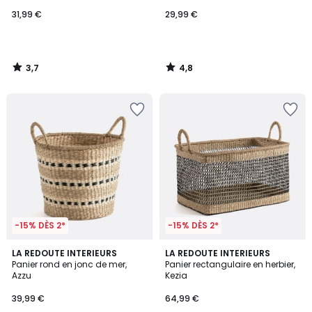
31,99 €
29,99 €
3,7
4,8
/
/
5
5
-15% DÈS 2*
-15% DÈS 2*
4,7
4,5
LA REDOUTE INTERIEURS
LA REDOUTE INTERIEURS
/ 5
/ 5
Panier rond en jonc de mer,
Panier rectangulaire en herbier,
Azzu
Kezia
39,99 €
64,99 €