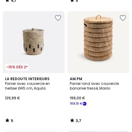
4,1
5
/
/
5
5
-15% DÈS 2*
5
3,7
LA REDOUTE INTERIEURS
AM.PM
/
/ 5
Panier avec couvercle en
Panier rond avec couvercle
5
herbier Ø45 cm, Aquila
bananier tressé, Marilo
129,99 €
199,00 €
169,15 €
5
3,7
/
/
5
5