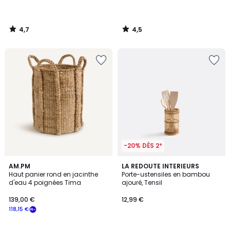
4,7
4,5
/
/
5
5
-20% DÈS 2*
4,7
AM.PM
LA REDOUTE INTERIEURS
/ 5
Haut panier rond en jacinthe
Porte-ustensiles en bambou
d'eau 4 poignées Tima
ajouré, Tensil
139,00 €
12,99 €
118,15 €