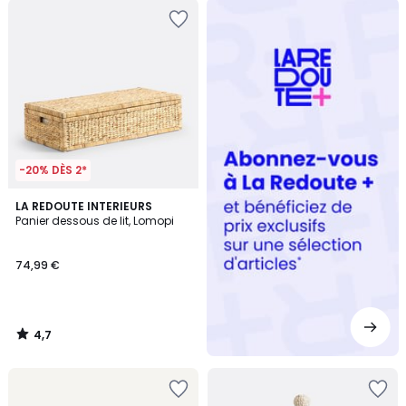
Redoute
+
-20% DÈS 2*
4,7
LA REDOUTE INTERIEURS
/ 5
Panier dessous de lit, Lomopi
74,99 €
4,7
/
5