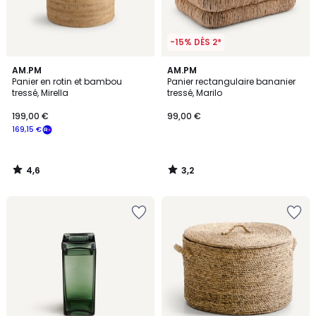
-15% DÈS 2*
4,6
3,2
AM.PM
AM.PM
/ 5
/ 5
Panier en rotin et bambou
Panier rectangulaire bananier
tressé, Mirella
tressé, Marilo
199,00 €
99,00 €
169,15 €
4,6
3,2
/
/
5
5