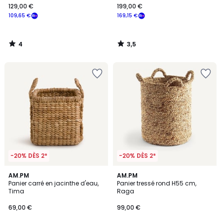
129,00 €
199,00 €
109,65 €
169,15 €
4
3,5
/
/
5
5
-20% DÈS 2*
-20% DÈS 2*
1
4,6
AM.PM
AM.PM
/
/ 5
Panier carré en jacinthe d'eau,
Panier tressé rond H55 cm,
5
Tima
Raga
69,00 €
99,00 €