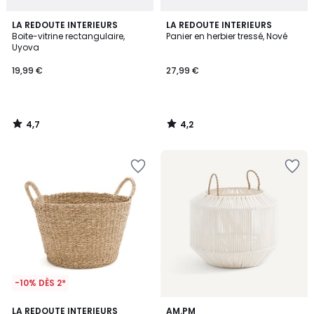
4,7
4,2
LA REDOUTE INTERIEURS
LA REDOUTE INTERIEURS
/ 5
/ 5
Boite-vitrine rectangulaire,
Panier en herbier tressé, Nové
Uyova
19,99 €
27,99 €
4,7
4,2
/
/
5
5
-10% DÈS 2*
4,3
5
LA REDOUTE INTERIEURS
AM.PM