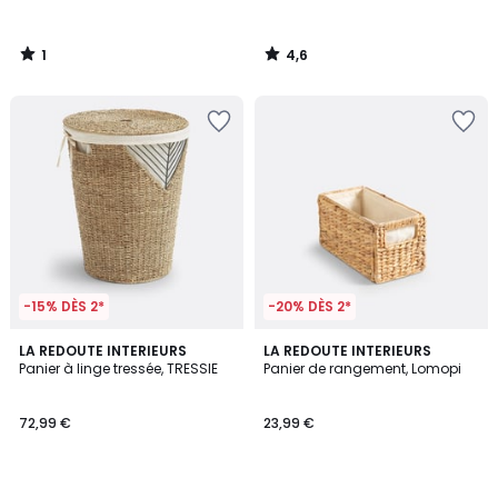
1
4,6
/
/
5
5
-15% DÈS 2*
-20% DÈS 2*
4,4
4,7
LA REDOUTE INTERIEURS
LA REDOUTE INTERIEURS
/ 5
/ 5
Panier à linge tressée, TRESSIE
Panier de rangement, Lomopi
72,99 €
23,99 €