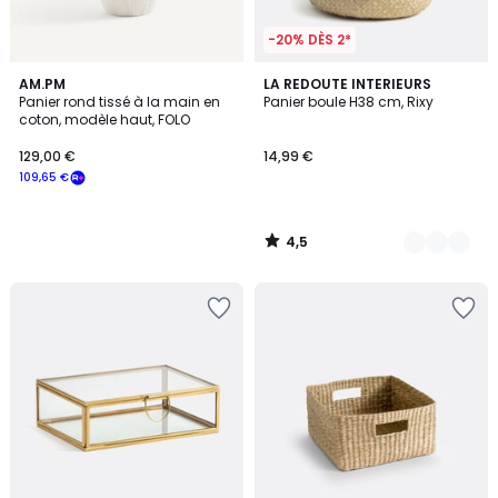
-20% DÈS 2*
4,5
AM.PM
2
LA REDOUTE INTERIEURS
/ 5
Panier rond tissé à la main en
Panier boule H38 cm, Rixy
Couleurs
coton, modèle haut, FOLO
129,00 €
14,99 €
109,65 €
4,5
/
5