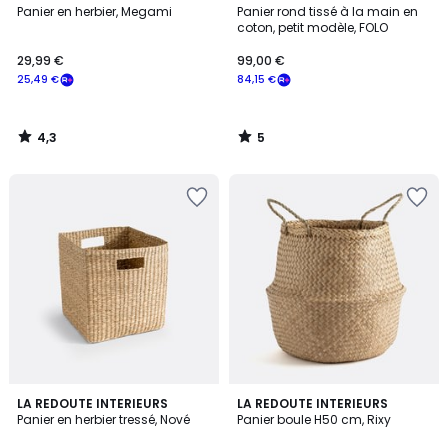
/ 5
/
Panier en herbier, Megami
Panier rond tissé à la main en
5
coton, petit modèle, FOLO
29,99 €
99,00 €
25,49 €
84,15 €
4,3
5
/
/
5
5
3,7
4,8
LA REDOUTE INTERIEURS
LA REDOUTE INTERIEURS
/ 5
/ 5
Panier en herbier tressé, Nové
Panier boule H50 cm, Rixy