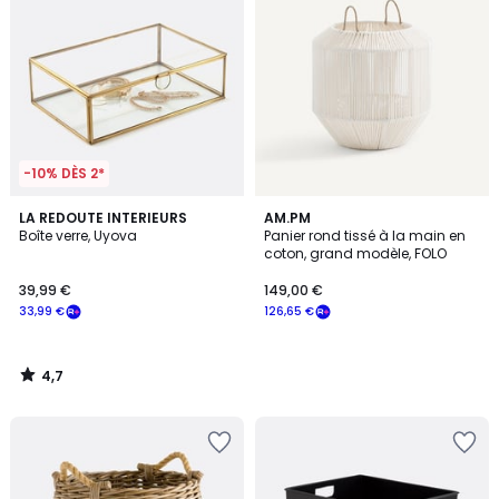
-10% DÈS 2*
4,7
LA REDOUTE INTERIEURS
AM.PM
/ 5
Boîte verre, Uyova
Panier rond tissé à la main en
coton, grand modèle, FOLO
39,99 €
149,00 €
33,99 €
126,65 €
4,7
/
5