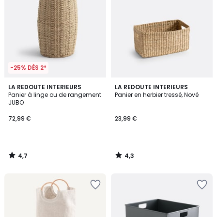
-25% DÈS 2*
4,7
4,3
LA REDOUTE INTERIEURS
LA REDOUTE INTERIEURS
/ 5
/ 5
Panier à linge ou de rangement
Panier en herbier tressé, Nové
JUBO
72,99 €
23,99 €
4,7
4,3
/
/
5
5