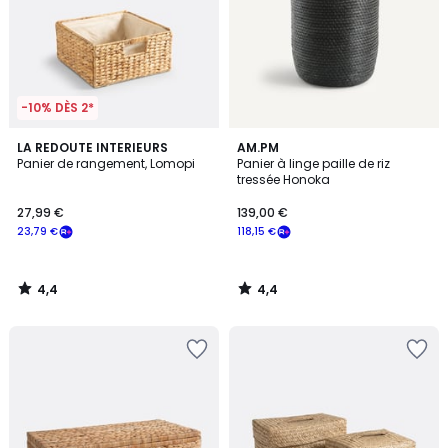
-10% DÈS 2*
4,4
4,4
LA REDOUTE INTERIEURS
AM.PM
/ 5
/ 5
Panier de rangement, Lomopi
Panier à linge paille de riz
tressée Honoka
27,99 €
139,00 €
23,79 €
118,15 €
4,4
4,4
/
/
5
5