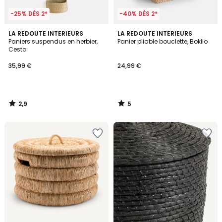
-25% DÈS 2*
-40% DÈS 2*
2,9
5
LA REDOUTE INTERIEURS
LA REDOUTE INTERIEURS
/ 5
/
Paniers suspendus en herbier,
Panier pliable bouclette, Boklio
5
Cesta
35,99 €
24,99 €
2,9
5
/
/
5
5