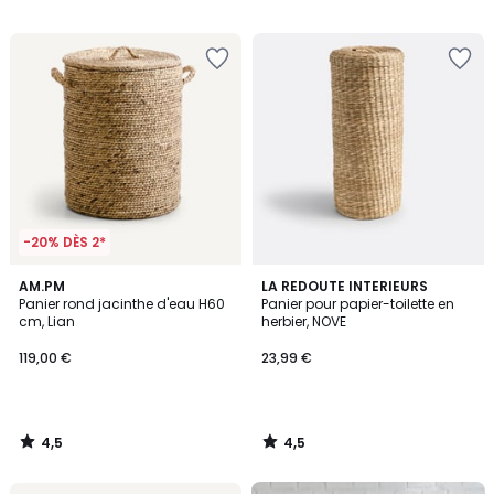
programme
/
/
5
5
pour
payer
à
la
place
50,15
€.
-20% DÈS 2*
4,5
4,5
AM.PM
LA REDOUTE INTERIEURS
/ 5
/ 5
Panier rond jacinthe d'eau H60
Panier pour papier-toilette en
cm, Lian
herbier, NOVE
119,00 €
23,99 €
4,5
4,5
/
/
5
5
FINAL