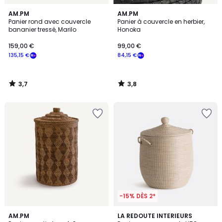
3,7
3,8
AM.PM
AM.PM
/ 5
/ 5
Panier rond avec couvercle
Panier à couvercle en herbier,
bananier tressé, Marilo
Honoka
159,00 €
99,00 €
135,15 €
84,15 €
3,7
3,8
/
/
5
5
-15% DÈS 2*
4,9
AM.PM
LA REDOUTE INTERIEURS