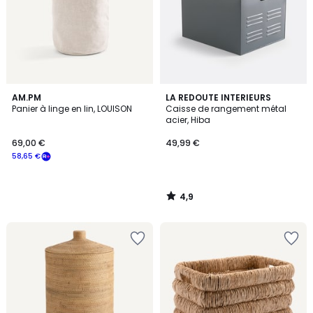
4,9
AM.PM
LA REDOUTE INTERIEURS
/ 5
Panier à linge en lin, LOUISON
Caisse de rangement métal
acier, Hiba
69,00 €
49,99 €
58,65 €
4,9
/
5