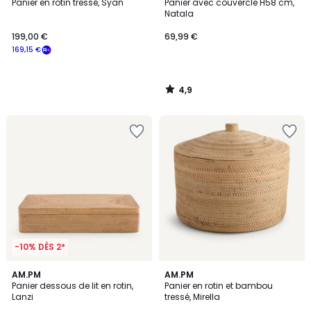
/ 5
Panier en rotin tressé, Syan
Panier avec couvercle H58 cm,
Natala
199,00 €
69,99 €
169,15 €
4,9
/
5
-10% DÈS 2*
4
3,5
AM.PM
AM.PM
/
/ 5
Panier dessous de lit en rotin,
Panier en rotin et bambou
5
Lanzi
tressé, Mirella