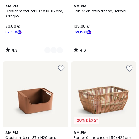
4,3
4,6
5
AM.PM
AM.PM
/ 5
/ 5
Casier métal fer L37 x H31,5 cm,
Panier en rotin tressé, Hampi
Couleurs
Arreglo
79,00 €
199,00 €
67,15 €
169,15 €
4,3
4,6
/
/
5
5
-20% DÈS 2*
4,5
4,5
4
AM.PM
AM.PM
/ 5
/ 5
Casier métal L37 x H20 cm,
Panier à linge rotin L50xH24cm