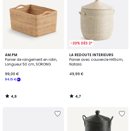
-20% DÈS 2*
4,9
4,7
AM.PM
LA REDOUTE INTERIEURS
/ 5
/ 5
Panier de rangement en rotin,
Panier avec couvercle H45cm,
Longueur 50 cm, SORONG
Natala
99,00 €
49,99 €
84,15 €
4,9
4,7
/
/
5
5