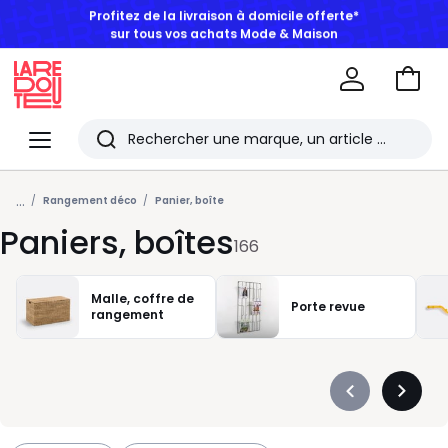
BONS PLANS | Jusqu'à -50% dès 2 articles*
Aller
au
La
panie
Redoute
Menu
Rechercher
Les
...
derniers
Rangement déco
Panier, boîte
Paniers, boîtes
articles
166
consultés
Malle, coffre de
Porte revue
rangement
Précédent
Suivan
-
-
défiler
défiler