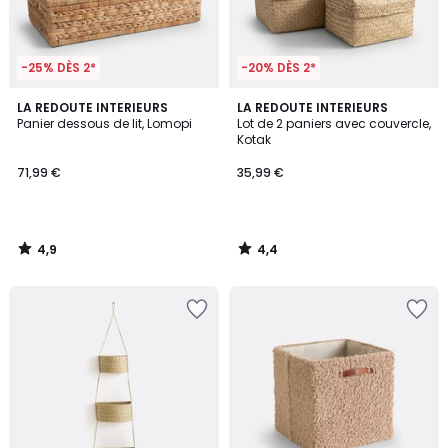
-25% DÈS 2*
-20% DÈS 2*
4,9
4,4
LA REDOUTE INTERIEURS
LA REDOUTE INTERIEURS
/ 5
/ 5
Panier dessous de lit, Lomopi
Lot de 2 paniers avec couvercle,
Kotak
71,99 €
35,99 €
4,9
4,4
/
/
5
5