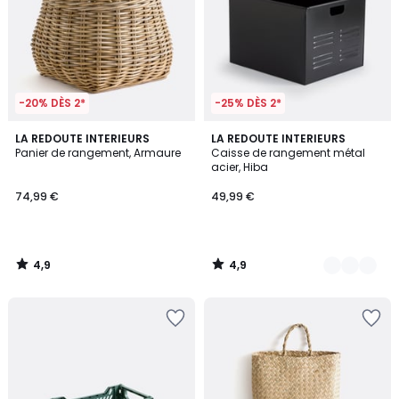
-20% DÈS 2*
-25% DÈS 2*
4,9
4,9
LA REDOUTE INTERIEURS
2
LA REDOUTE INTERIEURS
/ 5
/ 5
Panier de rangement, Armaure
Caisse de rangement métal
Couleurs
acier, Hiba
74,99 €
49,99 €
4,9
4,9
/
/
5
5