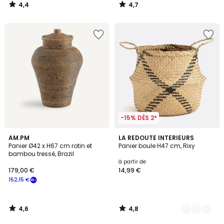
4,4
4,7
/
/
5
5
-15% DÈS 2*
4,6
4,8
AM.PM
2
LA REDOUTE INTERIEURS
/ 5
/ 5
Panier Ø42 x H67 cm rotin et
Panier boule H47 cm, Rixy
Couleurs
bambou tressé, Brazil
à partir de
179,00 €
14,99 €
152,15 €
4,6
4,8
/
/
5
5