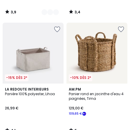
3,9
3,4
/
/
5
5
-15% DÈS 2*
-10% DÈS 2*
4,1
5
LA REDOUTE INTERIEURS
AM.PM
/ 5
/
Panière 100% polyester, Lihoa
Panier rond en jacinthe d'eau 4
5
poignées, Tima
26,99 €
129,00 €
109,65 €