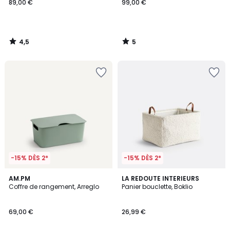
89,00 €
99,00 €
4,5
5
/
/
5
5
-15% DÈS 2*
-15% DÈS 2*
3,9
3,4
5
AM.PM
LA REDOUTE INTERIEURS
/ 5
/ 5
Coffre de rangement, Arreglo
Panier bouclette, Boklio
Couleurs
69,00 €
26,99 €