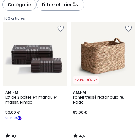
à
à
Catégorie
Filtrer et trier
gauche
droite
166 articles
-20% DÈS 2*
4,6
4,5
AM.PM
AM.PM
/ 5
/ 5
Lot de 2 boîtes en manguier
Panier tressé rectangulaire,
massif, Rimba
Raga
59,00
59,00 €
89,00 €
€
50,15 €
souscrivez
à
notre
4,6
4,5