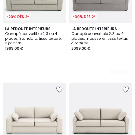
-20% DÈS 2*
-30% DÈS 2*
LA REDOUTE INTERIEURS
3
LA REDOUTE INTERIEURS
Canapé convertible 2, 3 ou 4
Canapé convertible 2, 3 ou 4
Couleurs
places, Standard, tissu texturé
places, mousse, en tissu texturé
moucheté, CECILIA
chiné, TIMOR
à partir de
à partir de
1999,00 €
2099,00 €