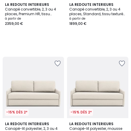
LA REDOUTE INTERIEURS
LA REDOUTE INTERIEURS
Canapé convertible, 2, 3 ou 4
Canapé convertible, 2, 3 ou 4
places, Premium HR, tissu
places, Standard, tissu texturé
texturé moucheté, TIMOR
moucheté, TIMOR
à partir de
à partir de
2359,00 €
1899,00 €
-15% DÈS 2*
-15% DÈS 2*
3
LA REDOUTE INTERIEURS
3
LA REDOUTE INTERIEURS
Canapé-lit polyester, 2, 3 ou 4
Canapé-lit polyester, mousse
Couleurs
Couleurs