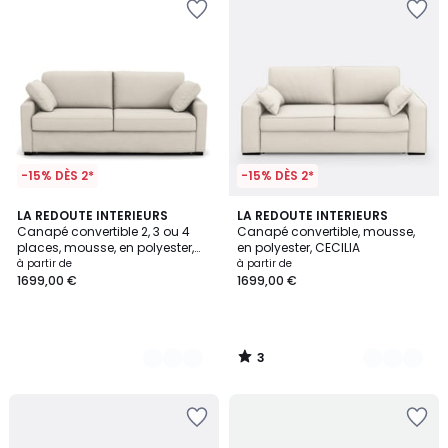
-15% DÈS 2*
-15% DÈS 2*
3
3
LA REDOUTE INTERIEURS
3
LA REDOUTE INTERIEURS
/
Canapé convertible 2, 3 ou 4
Canapé convertible, mousse,
Couleurs
Couleurs
5
places, mousse, en polyester,
en polyester, CECILIA
TIMOR
à partir de
à partir de
1699,00 €
1699,00 €
3
/
5