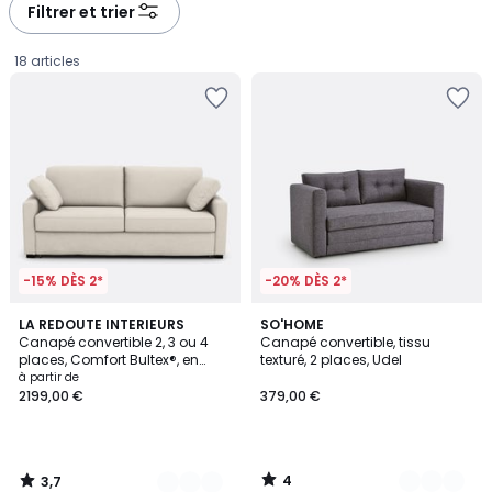
à
à
Filtrer et trier
gauche
droite
18 articles
-15% DÈS 2*
-20% DÈS 2*
3,7
4
3
LA REDOUTE INTERIEURS
3
SO'HOME
/ 5
/
Canapé convertible 2, 3 ou 4
Canapé convertible, tissu
Couleurs
Couleurs
5
places, Comfort Bultex®, en
texturé, 2 places, Udel
Prix
polyester, TIMOR
à partir de
2199,00 €
379,00 €
à
partir
de
2199,00
4
3,7
€.
/
/