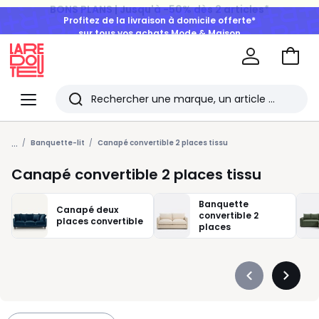
Profitez de la livraison à domicile offerte*
sur tous vos achats Mode & Maison
Aller
au
La
panie
Redoute
Menu
Rechercher
Les
...
derniers
Banquette-lit
Canapé convertible 2 places tissu
articles
Canapé convertible 2 places tissu
consultés
Banquette
Canapé deux
convertible 2
places convertible
places
Précédent
Suivan
-
-
défiler
défiler