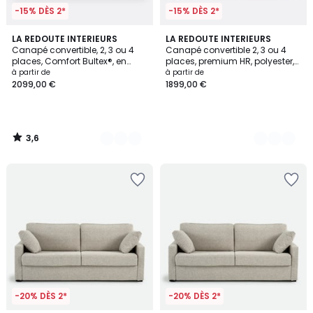
-15% DÈS 2*
-15% DÈS 2*
3,6
3
LA REDOUTE INTERIEURS
3
LA REDOUTE INTERIEURS
/ 5
Canapé convertible, 2, 3 ou 4
Canapé convertible 2, 3 ou 4
Couleurs
Couleurs
places, Comfort Bultex®, en
places, premium HR, polyester,
polyester, CECILIA
TIMOR
à partir de
à partir de
2099,00 €
1899,00 €
3,6
/
5
-20% DÈS 2*
-20% DÈS 2*