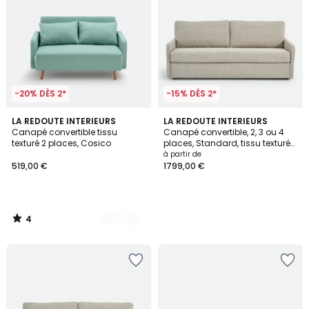
-20% DÈS 2*
-15% DÈS 2*
4
2
LA REDOUTE INTERIEURS
LA REDOUTE INTERIEURS
/
Canapé convertible tissu
Canapé convertible, 2, 3 ou 4
Couleurs
5
texturé 2 places, Cosico
places, Standard, tissu texturé
moucheté, MARTA
à partir de
519,00 €
1799,00 €
4
/
5