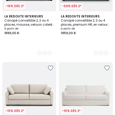
-15% DÈS 2*
-30% DÈS 2*
5
LA REDOUTE INTERIEURS
7
LA REDOUTE INTERIEURS
Canapé convertible 2, 3 ou 4
Canapé convertible 2, 3 ou 4
Couleurs
Couleurs
places, mousse, velours cotelé
places, premium HR, en velours,
fines côtes, TIMOR
TIMOR
à partir de
à partir de
1899,00 €
1959,00 €
-15% DÈS 2*
-15% DÈS 2*