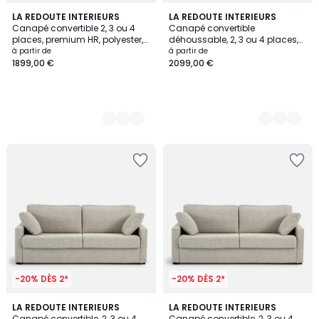
3
LA REDOUTE INTERIEURS
3
LA REDOUTE INTERIEURS
Canapé convertible 2, 3 ou 4
Canapé convertible
Couleurs
Couleurs
places, premium HR, polyester,
déhoussable, 2, 3 ou 4 places,
TIMOR
en coton et lin, LINETTO
à partir de
à partir de
1899,00 €
2099,00 €
-20% DÈS 2*
-20% DÈS 2*
LA REDOUTE INTERIEURS
LA REDOUTE INTERIEURS
Canapé convertible, 2, 3 ou 4
Canapé convertible, 2, 3 ou 4