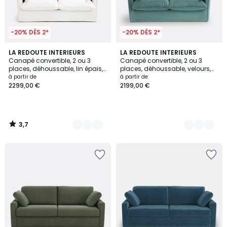
-20% DÈS 2*
-20% DÈS 2*
3,7
2
LA REDOUTE INTERIEURS
3
LA REDOUTE INTERIEURS
/ 5
Canapé convertible, 2 ou 3
Canapé convertible, 2 ou 3
Couleurs
Couleurs
places, déhoussable, lin épais,
places, déhoussable, velours,
ODNA
ODNA
à partir de
à partir de
2299,00 €
2199,00 €
3,7
/
5