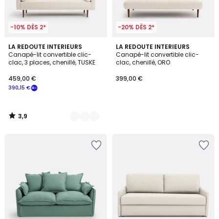
-10% DÈS 2*
-20% DÈS 2*
3,9
4
LA REDOUTE INTERIEURS
LA REDOUTE INTERIEURS
/ 5
Canapé-lit convertible clic-
Canapé-lit convertible clic-
Couleurs
clac, 3 places, chenillé, TUSKE
clac, chenillé, ORO
459,00 €
399,00 €
390,15 €
3,9
/
5