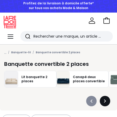
BONS PLANS | Jusqu'à -50% dès 2 articles*
Aller
au
La
panie
Redoute
Menu
Rechercher
Les
...
derniers
Banquette-lit
Banquette convertible 2 places
articles
Banquette convertible 2 places
consultés
Lit banquette 2
Canapé deux
places
places convertible
Précédent
Suivan
-
-
défiler
défiler