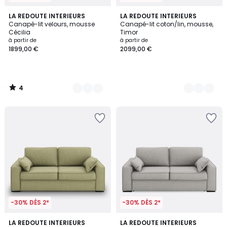
4
7
LA REDOUTE INTERIEURS
3
LA REDOUTE INTERIEURS
/
Canapé-lit velours, mousse
Canapé-lit coton/lin, mousse,
Couleurs
Couleurs
5
Cécilia
Timor
à partir de
à partir de
1899,00 €
2099,00 €
4
/
5
-30% DÈS 2*
-30% DÈS 2*
3
LA REDOUTE INTERIEURS
3
LA REDOUTE INTERIEURS