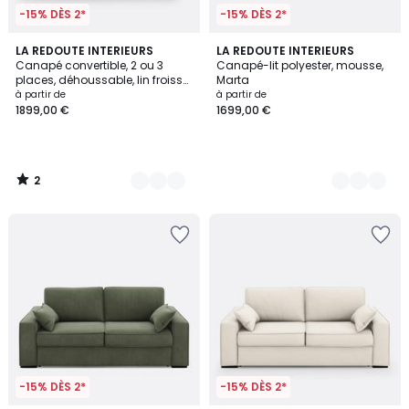
-15% DÈS 2*
-15% DÈS 2*
2
8
LA REDOUTE INTERIEURS
3
LA REDOUTE INTERIEURS
/
Canapé convertible, 2 ou 3
Canapé-lit polyester, mousse,
Couleurs
Couleurs
5
places, déhoussable, lin froissé,
Marta
ODNA
à partir de
à partir de
1899,00 €
1699,00 €
2
/
5
-15% DÈS 2*
-15% DÈS 2*