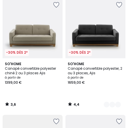
-30% DÈS 2*
-30% DÈS 2*
3,6
4,4
SO'HOME
3
SO'HOME
/ 5
/ 5
Canapé convertible polyester
Canapé convertible polyester, 2
Couleurs
chiné 2 ou 3 places Ajis
ou 3 places, Ajis
à partir de
à partir de
1399,00 €
1659,00 €
3,6
4,4
/
/
5
5