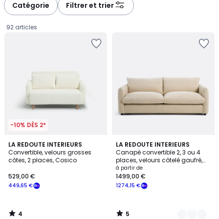
à
à
Catégorie
Filtrer et trier
gauche
droite
92 articles
-10% DÈS 2*
4
5
LA REDOUTE INTERIEURS
8
LA REDOUTE INTERIEURS
/
/
Convertible, velours grosses
Canapé convertible 2, 3 ou 4
Couleurs
5
5
côtes, 2 places, Cosico
places, velours côtelé gaufré,
529,00
YDE
à partir de
529,00 €
1499,00 €
€
449,65 €
1274,15 €
souscrivez
à
notre
4
5
programme
/
/