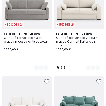
-30% DÈS 2*
-15% DÈS 2*
3,6
3
LA REDOUTE INTERIEURS
3
LA REDOUTE INTERIEURS
/ 5
Canapé convertible 2, 3 ou 4
Canapé convertible, 2, 3 ou 4
Couleurs
Couleurs
places, mousse, en tissu texturé
places, Comfort Bultex®, en
chiné, TIMOR
polyester, CECILIA
à partir de
à partir de
2099,00 €
2099,00 €
3,6
/
5