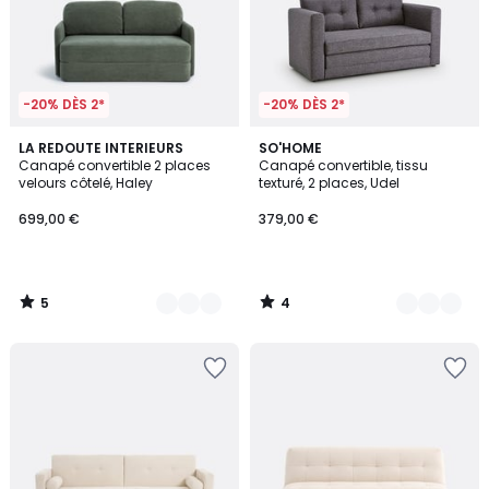
-20% DÈS 2*
-20% DÈS 2*
5
4
2
LA REDOUTE INTERIEURS
3
SO'HOME
/
/
Canapé convertible 2 places
Canapé convertible, tissu
Couleurs
Couleurs
5
5
velours côtelé, Haley
texturé, 2 places, Udel
699,00 €
379,00 €
5
4
/
/
5
5