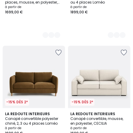
places, mousse, en polyester,
ou 4 places Loméo
TIMOR
à partir de
à partir de
1699,00 €
1899,00 €
-15% DÈS 2*
-15% DÈS 2*
3
4
LA REDOUTE INTERIEURS
3
LA REDOUTE INTERIEURS
/
Canapé convertible polyester
Canapé convertible, mousse,
Couleurs
Couleurs
5
chiné, 2, 3 ou 4 places Loméo
en polyester, CECILIA
à partir de
à partir de