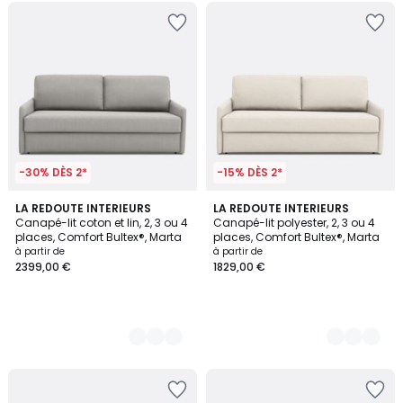
-30% DÈS 2*
-15% DÈS 2*
3
LA REDOUTE INTERIEURS
3
LA REDOUTE INTERIEURS
Canapé-lit coton et lin, 2, 3 ou 4
Canapé-lit polyester, 2, 3 ou 4
Couleurs
Couleurs
places, Comfort Bultex®, Marta
places, Comfort Bultex®, Marta
à partir de
à partir de
2399,00 €
1829,00 €