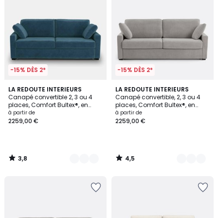
-15% DÈS 2*
-15% DÈS 2*
3,8
4,5
7
LA REDOUTE INTERIEURS
3
LA REDOUTE INTERIEURS
/ 5
/ 5
Canapé convertible 2, 3 ou 4
Canapé convertible, 2, 3 ou 4
Couleurs
Couleurs
places, Comfort Bultex®, en
places, Comfort Bultex®, en
velours, TIMOR
texturé chiné, TIMOR
à partir de
à partir de
2259,00 €
2259,00 €
3,8
4,5
/
/
5
5