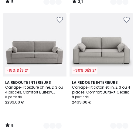
5
3,1
/
/
5
5
-15% DÈS 2*
-30% DÈS 2*
5
2
LA REDOUTE INTERIEURS
3
LA REDOUTE INTERIEURS
/
Canapé-lit texturé chiné, 2, 3 ou
Canapé-lit coton et lin, 2, 3 ou 4
Couleurs
Couleurs
5
4 places, Comfort Bultex®,
places, Comfort Bultex® Cécilia
CÉCILIA
à partir de
à partir de
2299,00 €
2499,00 €
5
/
5