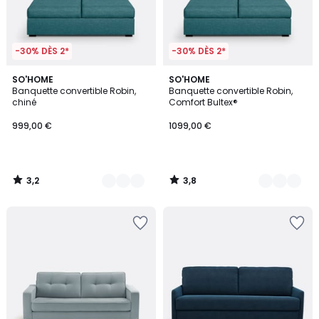
-30% DÈS 2*
-30% DÈS 2*
3,2
3,8
5
SO'HOME
5
SO'HOME
/ 5
/ 5
Banquette convertible Robin,
Banquette convertible Robin,
Couleurs
Couleurs
chiné
Comfort Bultex®
999,00 €
1099,00 €
3,2
3,8
/
/
5
5