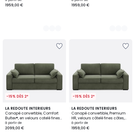
1959,00 €
1959,00 €
-15% DÈS 2*
-15% DÈS 2*
5
5
LA REDOUTE INTERIEURS
5
LA REDOUTE INTERIEURS
/
Canapé convertible, Comfort
Canapé convertible, Premium
Couleurs
Couleurs
5
Bultex®, en velours cotelé fines
HR, velours côtelé fines côtes,
cotes, CECILIA
CECILIA
à partir de
à partir de
2099,00 €
1959,00 €