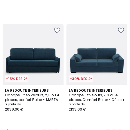
-15% DÈS 2*
-30% DÈS 2*
5
3,1
7
LA REDOUTE INTERIEURS
7
LA REDOUTE INTERIEURS
/
/
Canapé-lit en velours, 2, 3 ou 4
Canapé-lit velours, 2, 3 ou 4
Couleurs
Couleurs
5
5
places, confort Bultex®, MARTA
places, Comfort Bultex® Cécilia
à partir de
à partir de
2099,00 €
2199,00 €