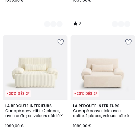
1699,00 €
1699,00 €
3
/
5
-20% DÈS 2*
-20% DÈS 2*
3
4
LA REDOUTE INTERIEURS
7
LA REDOUTE INTERIEURS
/
/
Canapé convertible 2 places,
Canapé convertible avec
Couleurs
5
5
avec coffre, en velours côtelé XL,
coffre, 2 places, velours côtelé
MAONA
moyennes côtes,MAONA
1099,00 €
1099,00 €