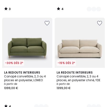
3
4
/
/
5
5
-30% DÈS 2*
-15% DÈS 2*
4
6
LA REDOUTE INTERIEURS
5
LA REDOUTE INTERIEURS
/
Canapé convertible, 2, 3 ou 4
Canapé convertible, 2, 3 ou 4
Couleurs
Couleurs
5
places en polyester, LOMEO
places, en polyester chiné, YDE
à partir de
à partir de
1399,00 €
1399,00 €
4