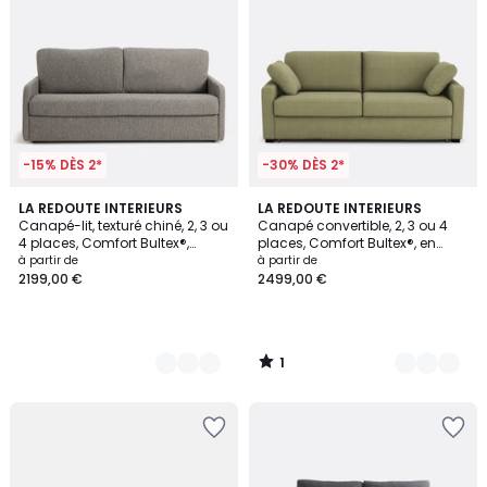
-15% DÈS 2*
-30% DÈS 2*
1
3
LA REDOUTE INTERIEURS
3
LA REDOUTE INTERIEURS
/
Canapé-lit, texturé chiné, 2, 3 ou
Canapé convertible, 2, 3 ou 4
Couleurs
Couleurs
5
4 places, Comfort Bultex®,
places, Comfort Bultex®, en
Marta
coton et lin, TIMOR
à partir de
à partir de
2199,00 €
2499,00 €
1
/
5