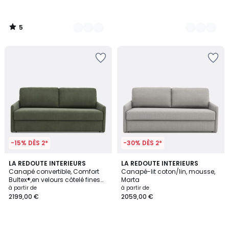
5
/
5
-15% DÈS 2*
-30% DÈS 2*
5
LA REDOUTE INTERIEURS
3
LA REDOUTE INTERIEURS
Canapé convertible, Comfort
Canapé-lit coton/lin, mousse,
Couleurs
Couleurs
Bultex®,en velours côtelé fines
Marta
cotes, MARTA
à partir de
à partir de
2199,00 €
2059,00 €