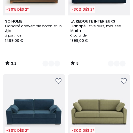
-30% DÈS 2*
-30% DÈS 2*
3,2
5
3
SO'HOME
7
LA REDOUTE INTERIEURS
/ 5
/
Canapé convertible coton et lin,
Canapé-lit velours, mousse
Couleurs
Couleurs
5
Ajis
Marta
à partir de
à partir de
1499,00 €
1899,00 €
3,2
5
/
/
5
5
-30% DÈS 2*
-30% DÈS 2*