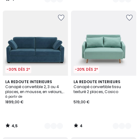
/
5
-30% DÈS 2*
-20% DÈS 2*
4,5
4
7
LA REDOUTE INTERIEURS
2
LA REDOUTE INTERIEURS
/ 5
/
Canapé convertible 2, 3 ou 4
Canapé convertible tissu
Couleurs
Couleurs
5
places, en mousse, en velours,
texturé 2 places, Cosico
TIMOR
à partir de
1899,00 €
519,00 €
4,5
4
/
/
5
5