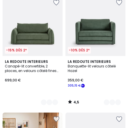
-15% DÈS 2*
-10% DÈS 2*
4,5
6
LA REDOUTE INTERIEURS
2
LA REDOUTE INTERIEURS
/ 5
Canapé-lit convertible, 2
Banquette-lit velours côtelé
Couleurs
Couleurs
places, en velours côtelé fines
Hazel
côtes, TIKI
699,00 €
359,00 €
305,15 €
4,5
/
5