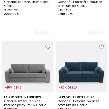
Canapé-lit coton/lin, mousse,
Canapé-lit coton/lin, mousse
Couleurs
Couleurs
Cécilia
premium HR, Cecilia
à partir de
à partir de
2099,00 €
2299,00 €
-15% DÈS 2*
-30% DÈS 2*
2
LA REDOUTE INTERIEURS
7
LA REDOUTE INTERIEURS
Canapé-lit texturé chiné
Canapé-lit velours, mousse
Couleurs
Couleurs
mousse premium HR Cecilia
premium HR, Cecilia
à partir de
à partir de