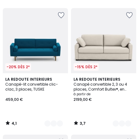
5
5
pour
payer
à
la
place
449,65
€.
-20% DÈS 2*
-15% DÈS 2*
4,1
3,7
3
LA REDOUTE INTERIEURS
3
LA REDOUTE INTERIEURS
/ 5
/ 5
Canapé-lit convertible clic-
Canapé convertible 2, 3 ou 4
Couleurs
Couleurs
clac, 3 places, TUSKE
places, Comfort Bultex®, en
polyester, TIMOR
à partir de
459,00 €
2199,00 €
4,1
3,7
/
/
5
5