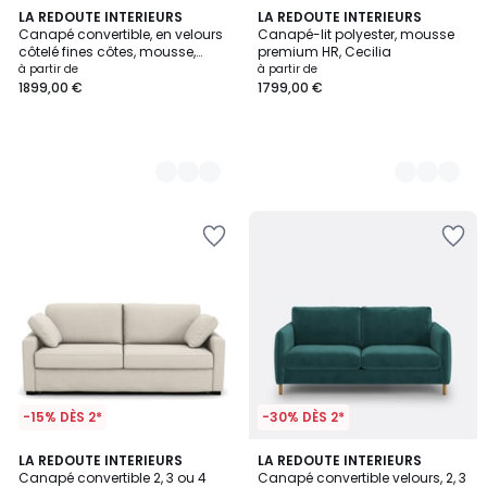
5
LA REDOUTE INTERIEURS
3
LA REDOUTE INTERIEURS
Canapé convertible, en velours
Canapé-lit polyester, mousse
Couleurs
Couleurs
côtelé fines côtes, mousse,
premium HR, Cecilia
CECILIA
à partir de
à partir de
1899,00 €
1799,00 €
-15% DÈS 2*
-30% DÈS 2*
3
LA REDOUTE INTERIEURS
3
LA REDOUTE INTERIEURS
Canapé convertible 2, 3 ou 4
Canapé convertible velours, 2, 3
Couleurs
Couleurs