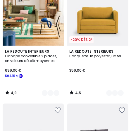
-20% DÈS 2*
4,9
4,5
5
LA REDOUTE INTERIEURS
2
LA REDOUTE INTERIEURS
/ 5
/ 5
Canapé convertible 2 places,
Banquette-lit polyester, Hazel
Couleurs
Couleurs
en velours côtelé moyennes
côtes, HANI
699,00 €
359,00 €
594,15 €
4,9
4,5
/
/
5
5