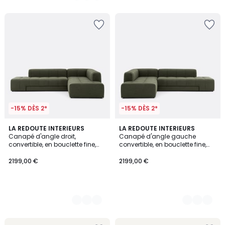
5
-15% DÈS 2*
-15% DÈS 2*
3
LA REDOUTE INTERIEURS
3
LA REDOUTE INTERIEURS
Canapé d'angle droit,
Canapé d'angle gauche
Couleurs
Couleurs
convertible, en bouclette fine,
convertible, en bouclette fine,
FANO
FANO
2199,00 €
2199,00 €