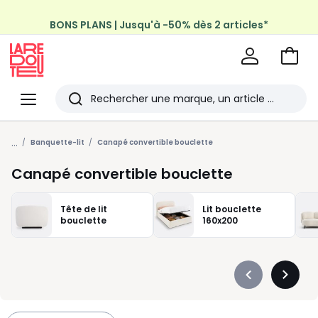
BONS PLANS | Jusqu'à -50% dès 2 articles*
Aller
au
La
panie
Redoute
Menu
Rechercher
Les
...
derniers
Banquette-lit
Canapé convertible bouclette
articles
Canapé convertible bouclette
consultés
Tête de lit
Lit bouclette
bouclette
160x200
Précédent
Suivan
-
-
défiler
défiler