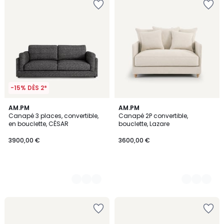
-15% DÈS 2*
3
AM.PM
2
AM.PM
Canapé 3 places, convertible,
Canapé 2P convertible,
Couleurs
Couleurs
en bouclette, CÉSAR
bouclette, Lazare
3900,00 €
3600,00 €