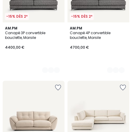
-15% DÈS 2*
-15% DÈS 2*
3
AM.PM
3
AM.PM
Canapé 3P convertible
Canapé 4P convertible
Couleurs
Couleurs
bouclette, Marsile
bouclette, Marsile
4400,00 €
4700,00 €