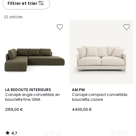
à
à
Filtrer et trier
gauche
droite
22 articles
4,7
3
LA REDOUTE INTERIEURS
2
AM.PM
/ 5
Canapé angle convertible, en
Canapé compact convertible
Couleurs
Couleurs
bouclette fine, GINA
bouclette, Lazare
2159,00
2159,00 €
4400,00 €
€.
4,7
/