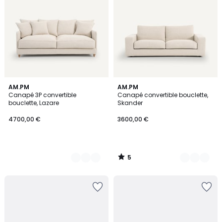
5
2
AM.PM
3
AM.PM
/
Canapé 3P convertible
Canapé convertible bouclette,
Couleurs
Couleurs
5
bouclette, Lazare
Skander
4700,00 €
3600,00 €
5
/
5