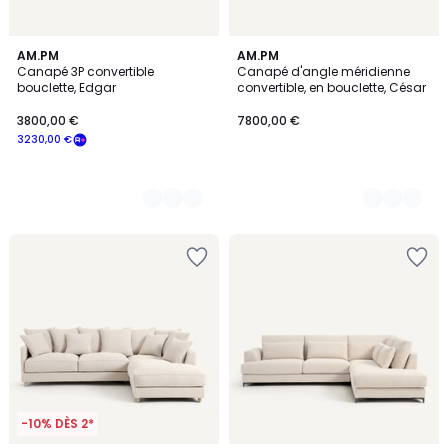
2
AM.PM
3
AM.PM
Canapé 3P convertible
Canapé d'angle méridienne
Couleurs
Couleurs
bouclette, Edgar
convertible, en bouclette, César
3800,00 €
7800,00 €
3230,00 €
-10% DÈS 2*