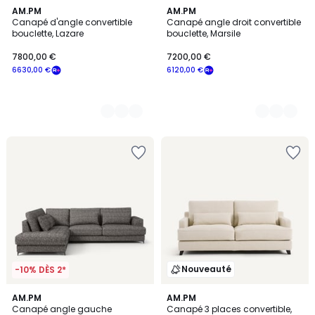
2
AM.PM
3
AM.PM
Canapé d'angle convertible
Canapé angle droit convertible
Couleurs
Couleurs
bouclette, Lazare
bouclette, Marsile
7800,00 €
7200,00 €
6630,00 €
6120,00 €
Nouveauté
-10% DÈS 2*
3
AM.PM
3
AM.PM
Canapé angle gauche
Canapé 3 places convertible,
Couleurs
Couleurs