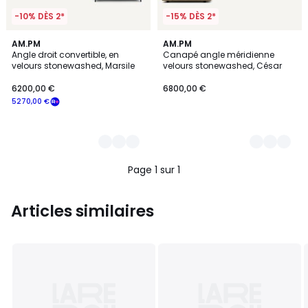
-10% DÈS 2*
-15% DÈS 2*
3
AM.PM
3
AM.PM
Angle droit convertible, en
Canapé angle méridienne
Couleurs
Couleurs
velours stonewashed, Marsile
velours stonewashed, César
6200,00 €
6800,00 €
5270,00 €
Page 1 sur 1
Articles similaires