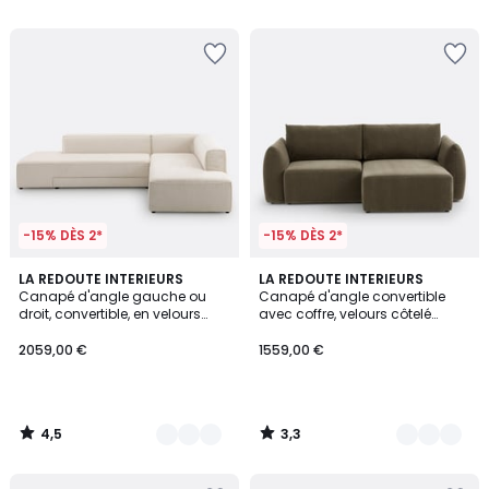
5
5
-15% DÈS 2*
-15% DÈS 2*
4,5
3,3
5
LA REDOUTE INTERIEURS
5
LA REDOUTE INTERIEURS
/ 5
/ 5
Canapé d'angle gauche ou
Canapé d'angle convertible
Couleurs
Couleurs
droit, convertible, en velours
avec coffre, velours côtelé
texturé, Ginosa
moyennes côtes, EDITH
2059,00 €
1559,00 €
4,5
3,3
/
/
5
5