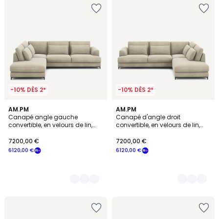
-10% DÈS 2*
-10% DÈS 2*
5
AM.PM
5
AM.PM
Canapé angle gauche
Canapé d'angle droit
Couleurs
Couleurs
convertible, en velours de lin,
convertible, en velours de lin,
Marsile
Marsile
7200,00 €
7200,00 €
6120,00 €
6120,00 €