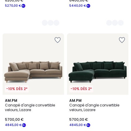
6200,00 €
6400,00 €
5270,00 €
5440,00 €
-10% DÈS 2*
-10% DÈS 2*
3
AM.PM
16
AM.PM
Canapé d'angle convertible
Canapé d'angle convertible
Couleurs
Couleurs
velours, Lazare
velours, Lazare
5700,00 €
5700,00 €
4845,00 €
4845,00 €