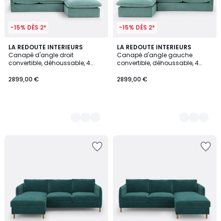
-15% DÈS 2*
-15% DÈS 2*
3
LA REDOUTE INTERIEURS
3
LA REDOUTE INTERIEURS
Canapé d'angle droit
Canapé d'angle gauche
Couleurs
Couleurs
convertible, déhoussable, 4
convertible, déhoussable, 4
places, en velours, ODNA
places, en velours, ODNA
2899,00 €
2899,00 €