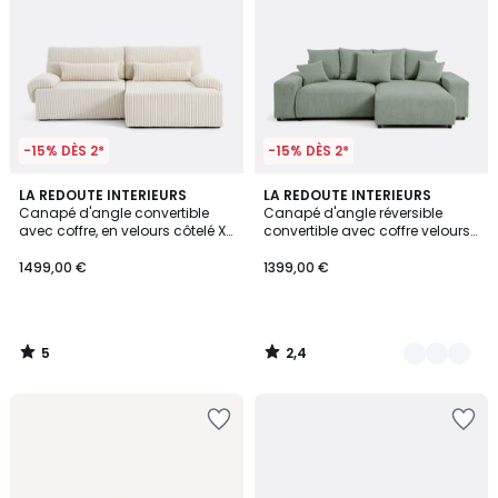
-15% DÈS 2*
-15% DÈS 2*
5
2,4
LA REDOUTE INTERIEURS
6
LA REDOUTE INTERIEURS
/
/ 5
Canapé d'angle convertible
Canapé d'angle réversible
Couleurs
5
avec coffre, en velours côtelé XL,
convertible avec coffre velours
MAONA
moyennes côtes, LOMI
1499,00 €
1399,00 €
5
2,4
/
/
5
5