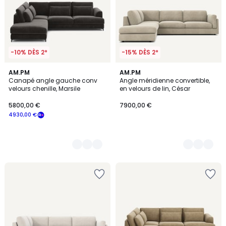
-10% DÈS 2*
-15% DÈS 2*
8
AM.PM
5
AM.PM
Canapé angle gauche conv
Angle méridienne convertible,
Couleurs
Couleurs
velours chenille, Marsile
en velours de lin, César
5800,00 €
7900,00 €
4930,00 €