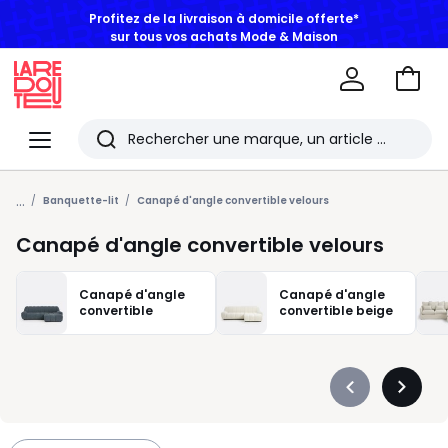
Profitez de la livraison à domicile offerte*
sur tous vos achats Mode & Maison
Aller
au
La
panie
Redoute
Menu
Rechercher
Les
...
derniers
Banquette-lit
Canapé d'angle convertible velours
articles
Canapé d'angle convertible velours
consultés
Canapé d'angle
Canapé d'angle
convertible
convertible beige
Précédent
Suivan
-
-
défiler
défiler