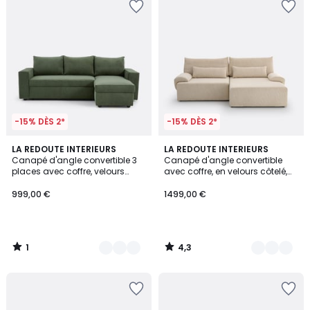
-15% DÈS 2*
-15% DÈS 2*
1
4,3
3
LA REDOUTE INTERIEURS
7
LA REDOUTE INTERIEURS
/
/ 5
Canapé d'angle convertible 3
Canapé d'angle convertible
Couleurs
Couleurs
5
places avec coffre, velours
avec coffre, en velours côtelé,
côtelé fines côtes, FLO
MAONA
999,00 €
1499,00 €
1
4,3
/
/
5
5