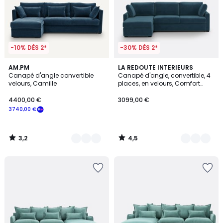
-10% DÈS 2*
-30% DÈS 2*
3,2
4,5
3
AM.PM
7
LA REDOUTE INTERIEURS
/ 5
/ 5
Canapé d'angle convertible
Canapé d'angle, convertible, 4
Couleurs
Couleurs
velours, Camille
places, en velours, Comfort
Bultex®, TIMOR
4400,00 €
3099,00 €
3740,00 €
3,2
4,5
/
/
5
5