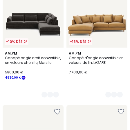
-10% DÈS 2*
-15% DÈS 2*
8
AM.PM
5
AM.PM
Canapé angle droit convertible,
Canapé d'angle convertible en
Couleurs
Couleurs
en velours chenille, Marsile
velours de lin, LAZARE
5800,00 €
7700,00 €
4930,00 €