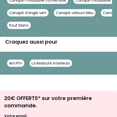
Canapé modulable convertible
Canapé modulable vel
Canapé d'angle vert
Canapé velours bleu
Canapé
Pouf blanc
Craquez aussi pour
Am.Pm
La Redoute Interieurs
Envie
20€ OFFERTS* sur votre première
d'inspirations
commande.
et
de
Votre email