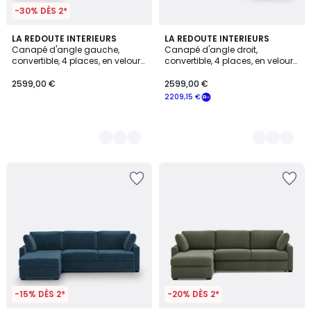
-30% DÈS 2*
3
LA REDOUTE INTERIEURS
3
LA REDOUTE INTERIEURS
Canapé d'angle gauche,
Canapé d'angle droit,
Couleurs
Couleurs
convertible, 4 places, en velours,
convertible, 4 places, en velours,
LOMÉO
LOMÉO
2599,00 €
2599,00 €
2209,15 €
-15% DÈS 2*
-20% DÈS 2*