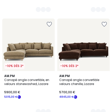
-10% DÈS 2*
-10% DÈS 2*
3
AM.PM
8
AM.PM
Canapé angle convertible, en
Canapé angle convertible
Couleurs
Couleurs
velours stonewashed, Lazare
velours chenille, Lazare
5900,00 €
5700,00 €
5015,00 €
4845,00 €