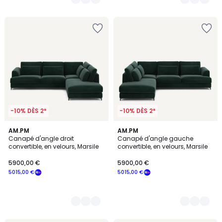
-10% DÈS 2*
-10% DÈS 2*
17
AM.PM
17
AM.PM
Canapé d'angle droit
Canapé d'angle gauche
Couleurs
Couleurs
convertible, en velours, Marsile
convertible, en velours, Marsile
5900,00 €
5900,00 €
5015,00 €
5015,00 €