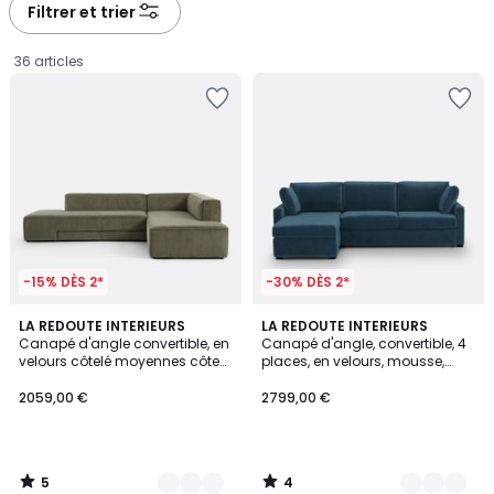
à
à
Filtrer et trier
gauche
droite
36 articles
-15% DÈS 2*
-30% DÈS 2*
5
4
6
LA REDOUTE INTERIEURS
7
LA REDOUTE INTERIEURS
/
/
Canapé d'angle convertible, en
Canapé d'angle, convertible, 4
Couleurs
Couleurs
5
5
velours côtelé moyennes côtes,
places, en velours, mousse,
2059,00
GINOSA
TIMOR
2059,00 €
2799,00 €
€.
5
4
/
/