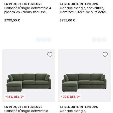
7
LA REDOUTE INTERIEURS
5
LA REDOUTE INTERIEURS
Canapé d'angle, convertible, 4
Canapé d'angle, convertible,
Couleurs
Couleurs
places, en velours, mousse
Comfort Bultex® , velours côtelé
Premium HR, TIMOR
fines côtes, TIMOR
2799,00 €
3299,00 €
-15% DÈS 2*
-20% DÈS 2*
5
LA REDOUTE INTERIEURS
5
LA REDOUTE INTERIEURS
Canapé d'angle, convertible,
Canapé d'angle,
Couleurs
Couleurs