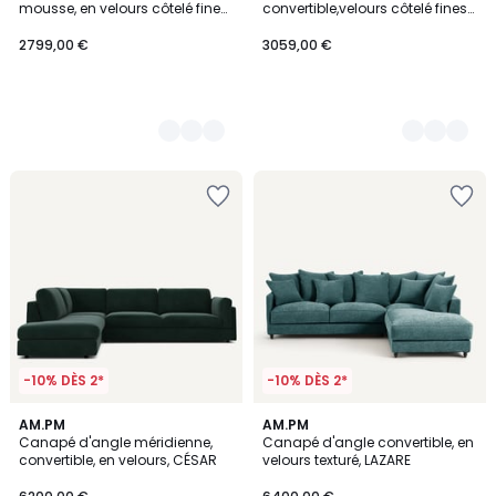
mousse, en velours côtelé fines
convertible,velours côtelé fines
côtes, TIMOR
côtes, mousse Premium HR,
TIMOR
2799,00 €
3059,00 €
-10% DÈS 2*
-10% DÈS 2*
18
AM.PM
3
AM.PM
Canapé d'angle méridienne,
Canapé d'angle convertible, en
Couleurs
Couleurs
convertible, en velours, CÉSAR
velours texturé, LAZARE