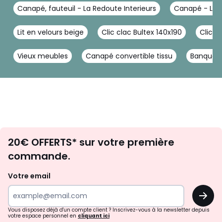
Téléchargements
Canapé, fauteuil - La Redoute Interieurs
Canapé - La R
Plan(s) de montage
Lit en velours beige
Clic clac Bultex 140x190
Clic c
Vieux meubles
Canapé convertible tissu
Banquett
Envie
20€ OFFERTS* sur votre première
d'inspirations
commande.
et
de
Votre email
surprises?
OK
!
Vous disposez déjà d'un compte client ? Inscrivez-vous à la newsletter depuis
votre espace personnel en
cliquant ici