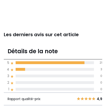
Les derniers avis sur cet article
4,9
Détails de la note
24 avis
de moyenne
5
21
obtenue sur
4
3
l'ensemble des
pays
3
0
2
0
Avis 100% certifiés,
1
0
La Redoute s'engage
Rapport
5
21
4,9
Rapport qualité-prix
4,9
qualité-prix
4
3