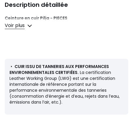
Description détaillée
Ceinture en cuir Pilja - PIECES
Voir plus
Référence
5774411 / GJA094
Détails produit
• Boucle métal
• Largeur 3 cm
Composition et Entretien
• 100% cuir
•
CUIR ISSU DE TANNERIES AUX PERFORMANCES
• Pour l'entretien, merci de vous référer aux indications
ENVIRONNEMENTALES CERTIFIÉES.
La certification
figurant sur l'étiquette du produit
Leather Working Group (LWG) est une certification
internationale de référence portant sur la
performance environnementale des tanneries
Couleurs
Noir, Doré, Marron
(consommation d’énergie et d’eau, rejets dans l’eau,
Tailles
80 cm, 85 cm, 90 cm, 95 cm
émissions dans l’air, etc.).