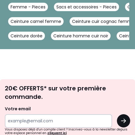
Femme - Pieces
Sacs et accessoires - Pieces
Cei
Ceinture camel femme
Ceinture cuir cognac femme
Ceinture dorée
Ceinture homme cuir noir
Ceintu
Envie
20€ OFFERTS* sur votre première
d'inspirations
commande.
et
de
Votre email
surprises?
OK
!
Vous disposez déjà d'un compte client ? Inscrivez-vous à la newsletter depuis
votre espace personnel en
cliquant ici