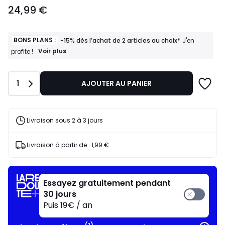
24,99
24,99 €
€.
BONS PLANS :
-15% dès l’achat de 2 articles au choix*
J'en
BONS
Voir plus
profite !
PLANS
:
-15%
Quantité
1
AJOUTER AU PANIER
dès
l’achat
de
2
articles
Livraison sous 2 à 3 jours
au
choix*
J'en
Livraison à partir de :
1,99 €
profite
!
Essayez gratuitement pendant
30 jours
Puis 19€ / an