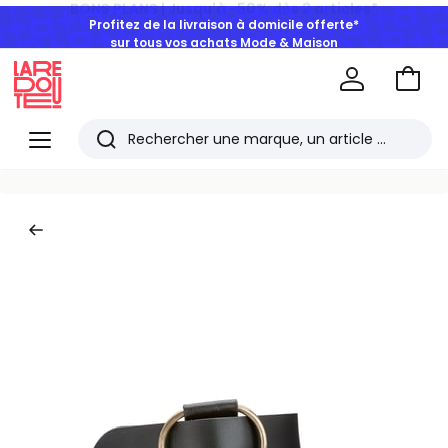
Profitez de la livraison à domicile offerte*
sur tous vos achats Mode & Maison
Aller
au
La
panie
Redoute
Menu
Rechercher
Les
derniers
articles
consultés