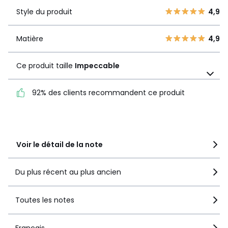
3
0
Style du produit
4,9
Style du
4,9
2
0
produit
1
0
Matière
4,9
Matière
4,9
Ce produit taille
Impeccable
Ce produit taille
Impeccable
92% des clients recommandent ce produit
92% des clients
recommandent ce produit
Voir le détail de la note
Du plus récent au plus ancien
Toutes les notes
Français