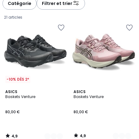
Catégorie
Filtrer et trier
21 articles
-10% DÈS 2*
4,9
4,9
2
ASICS
2
ASICS
/ 5
/ 5
Baskets Venture
Baskets Venture
Couleurs
Couleurs
80,00
80,00 €
80,00 €
€.
4,9
4,9
/
/