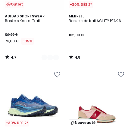
Outlet
-30% DÈS 2*
4,7
4,8
2
ADIDAS SPORTSWEAR
MERRELL
/ 5
/ 5
Baskets Kantai Trail
Baskets de trail AGILITY PEAK 6
Couleurs
120,00 €
165,00 €
78,00 €
-35%
4,7
4,8
/
/
5
5
Nouveauté
-30% DÈS 2*