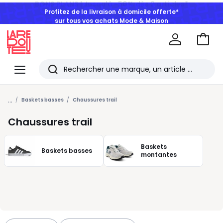
Profitez de la livraison à domicile offerte*
sur tous vos achats Mode & Maison
Aller
au
La
panie
Redoute
Menu
Rechercher
Les
...
derniers
Baskets basses
Chaussures trail
articles
Chaussures trail
consultés
Baskets
Baskets basses
montantes