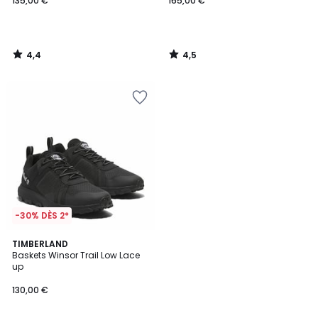
135,00 €
165,00 €
4,4
4,5
/
/
5
5
-30% DÈS 2*
4,5
TIMBERLAND
/ 5
Baskets Winsor Trail Low Lace
up
130,00 €