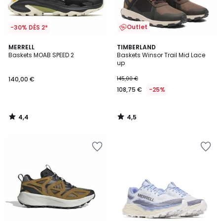
Outlet
-30% DÈS 2*
4,4
4,5
MERRELL
TIMBERLAND
/ 5
/ 5
Baskets MOAB SPEED 2
Baskets Winsor Trail Mid Lace
up
140,00 €
145,00 €
108,75 €
-25%
4,4
4,5
/
/
5
5