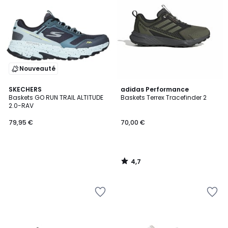
Nouveauté
4,7
SKECHERS
adidas Performance
/ 5
Baskets GO RUN TRAIL ALTITUDE
Baskets Terrex Tracefinder 2
2.0-RAV
79,95 €
70,00 €
4,7
/
5