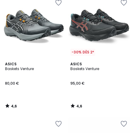
-30% DÈS 2*
4,6
4,6
ASICS
ASICS
/ 5
/ 5
Baskets Venture
Baskets Venture
80,00 €
95,00 €
4,6
4,6
/
/
5
5