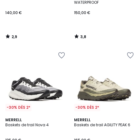
WATERPROOF
140,00 €
150,00 €
2,9
3,8
/
/
5
5
-30% DÈS 2*
-30% DÈS 2*
4,4
4,5
MERRELL
MERRELL
/ 5
/ 5
Baskets de trail Nova 4
Baskets de trail AGILITY PEAK 6