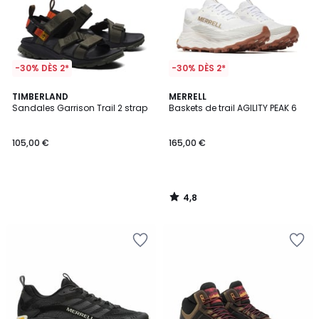
-30% DÈS 2*
-30% DÈS 2*
4,8
TIMBERLAND
MERRELL
/ 5
Sandales Garrison Trail 2 strap
Baskets de trail AGILITY PEAK 6
105,00 €
165,00 €
4,8
/
5