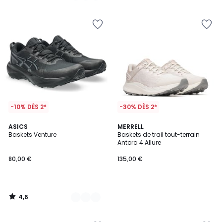
5
5
-10% DÈS 2*
-30% DÈS 2*
4,6
2
ASICS
MERRELL
/ 5
Baskets Venture
Baskets de trail tout-terrain
Couleurs
Antora 4 Allure
80,00 €
135,00 €
4,6
/
5