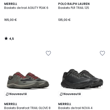
4,5
MERRELL
POLO RALPH LAUREN
/ 5
Baskets de trail AGILITY PEAK 6
Baskets PLR TRAIL 125
165,00 €
135,00 €
4,5
/
5
Nouveauté
Nouveauté
2,9
3,8
MERRELL
MERRELL
/ 5
/ 5
Baskets Barefoot TRAIL GLOVE 8
Baskets de trail NOVA 4