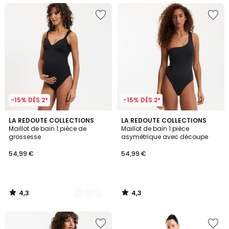
-15% DÈS 2*
-15% DÈS 2*
4,3
4,3
2
LA REDOUTE COLLECTIONS
LA REDOUTE COLLECTIONS
/ 5
/ 5
Maillot de bain 1 pièce de
Maillot de bain 1 pièce
Couleurs
grossesse
asymétrique avec découpe
54,99 €
54,99 €
4,3
4,3
/
/
5
5