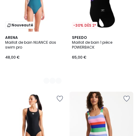
Nouveauté
-30% DÈS 2*
2
ARENA
SPEEDO
Maillot de bain NUANCE dos
Maillot de bain 1 pièce
Couleurs
swim pro
POWERBACK
48,00 €
65,00 €