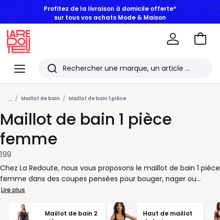
BONS PLANS | Jusqu'à -50% dès 2 articles*
Aller
au
La
panie
Redoute
Menu
Rechercher
Les
...
derniers
Maillot de bain
Maillot de bain 1 pièce
Maillot de bain 1 pièce
articles
consultés
femme
199
Chez La Redoute, nous vous proposons le maillot de bain 1 pièce
femme dans des coupes pensées pour bouger, nager ou
simplement profiter du soleil avec aisance. Décolleté droit, dos
Lire plus
nageur, bretelles larges, version gainante ou plus épurée : à
vous de choisir selon votre maintien préféré et votre style. Pour
Maillot de bain 2
Haut de maillot