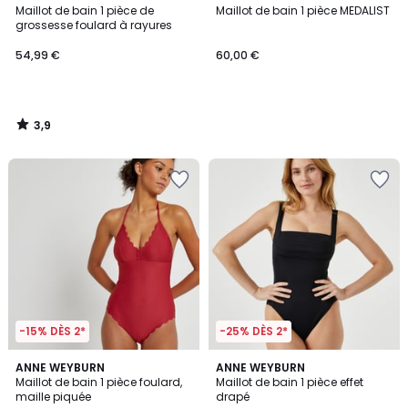
/ 5
Maillot de bain 1 pièce de
Maillot de bain 1 pièce MEDALIST
grossesse foulard à rayures
54,99 €
60,00 €
3,9
/
5
-15% DÈS 2*
-25% DÈS 2*
4
4
2
ANNE WEYBURN
2
ANNE WEYBURN
/
/
Maillot de bain 1 pièce foulard,
Maillot de bain 1 pièce effet
Couleurs
Couleurs
5
5
maille piquée
drapé