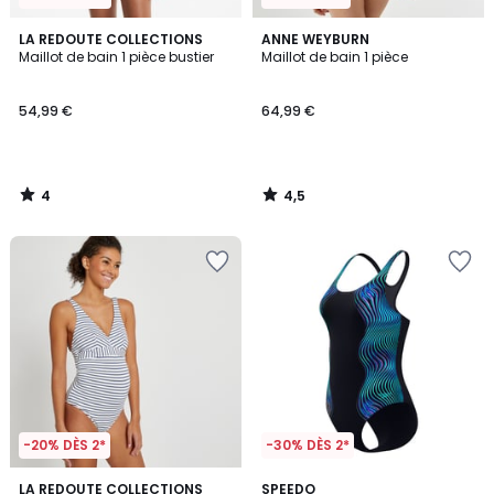
4
4,5
LA REDOUTE COLLECTIONS
ANNE WEYBURN
/
/ 5
Maillot de bain 1 pièce bustier
Maillot de bain 1 pièce
5
54,99 €
64,99 €
4
4,5
/
/
5
5
-20% DÈS 2*
-30% DÈS 2*
3,9
LA REDOUTE COLLECTIONS
SPEEDO