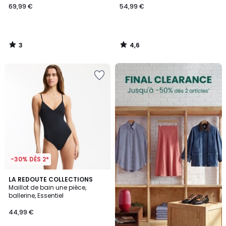
69,99 €
54,99 €
3
4,6
/
/
5
5
FINAL
CLEARANCE
-30% DÈS 2*
4
LA REDOUTE COLLECTIONS
/
Maillot de bain une pièce,
5
ballerine, Essentiel
44,99 €