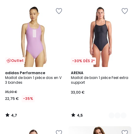
5
5
Outlet
-30% DÈS 2*
4,7
4,5
adidas Performance
2
ARENA
/ 5
/ 5
Maillot de bain 1 pièce dos en V
Maillot de bain 1 pièce Feel extra
Couleurs
3 bandes
support
35,00 €
33,00 €
22,75 €
-35%
4,7
4,5
/
/
5
5