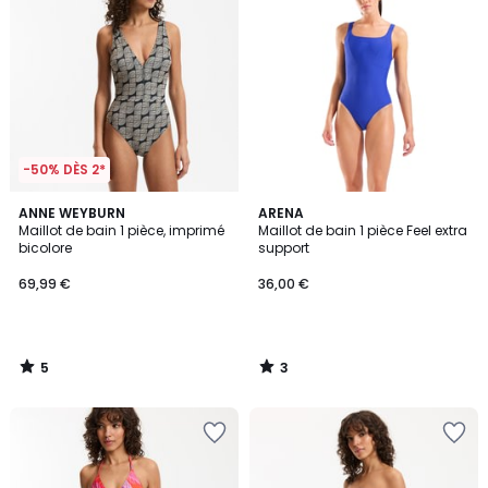
-50% DÈS 2*
5
3
ANNE WEYBURN
ARENA
/
/
Maillot de bain 1 pièce, imprimé
Maillot de bain 1 pièce Feel extra
5
5
bicolore
support
69,99 €
36,00 €
5
3
/
/
5
5