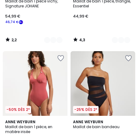
/ 5
/ 5
Maillot de bain 1 pièce vichy,
Maillot de bain 1 pièce, triangle,
Couleurs
Couleurs
Signature JOHANE
Essentiel
54,99
54,99 €
44,99 €
€
46,74 €
souscrivez
à
notre
2,2
4,3
programme
/
/
5
5
pour
payer
à
la
place
46,74
€.
-50% DÈS 2*
-25% DÈS 2*
3
4,6
ANNE WEYBURN
ANNE WEYBURN
/
/ 5
Maillot de bain 1 pièce, en
Maillot de bain bandeau
5
matière irisée