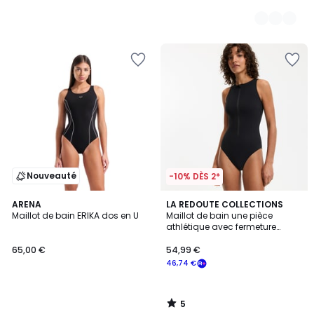
Nouveauté
-10% DÈS 2*
5
ARENA
LA REDOUTE COLLECTIONS
/
Maillot de bain ERIKA dos en U
Maillot de bain une pièce
5
athlétique avec fermeture
zippée
65,00 €
54,99 €
46,74 €
5
/