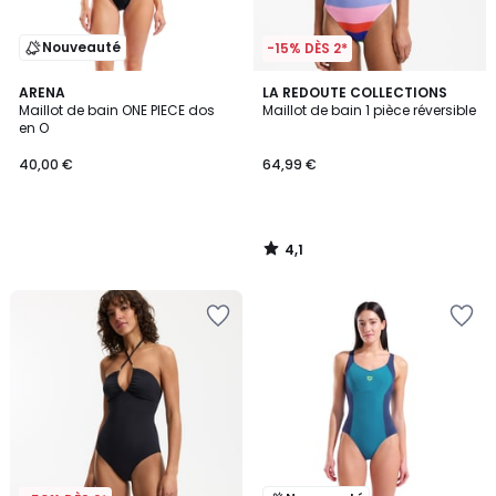
Nouveauté
-15% DÈS 2*
4,1
ARENA
LA REDOUTE COLLECTIONS
/ 5
Maillot de bain ONE PIECE dos
Maillot de bain 1 pièce réversible
en O
40,00 €
64,99 €
4,1
/
5