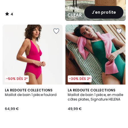
FINAL
J'en profite
4
CLEARANCE
/
5
-50% DÈS 2*
-30% DÈS 2*
4,3
4
LA REDOUTE COLLECTIONS
LA REDOUTE COLLECTIONS
/ 5
/
Maillot de bain 1 pièce foulard
Maillot de bain 1 pièce, en maille
5
côtes plates, Signature HELENA
64,99 €
49,99 €