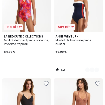
-15% DÈS 2*
-50% DÈS 2*
4,2
LA REDOUTE COLLECTIONS
2
ANNE WEYBURN
/ 5
Maillot de bain 1 pièce ballerine,
Maillot de bain une pièce
Couleurs
imprimé tropical
bustier
54,99 €
69,99 €
4,2
/
5