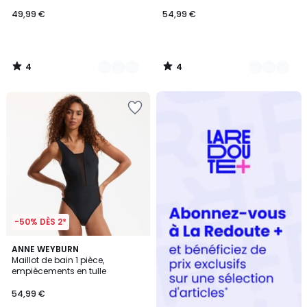
49,99 €
54,99 €
4
4
/
/
5
5
Redoute
+
-50% DÈS 2*
4,2
ANNE WEYBURN
/ 5
Maillot de bain 1 pièce,
empiècements en tulle
54,99 €