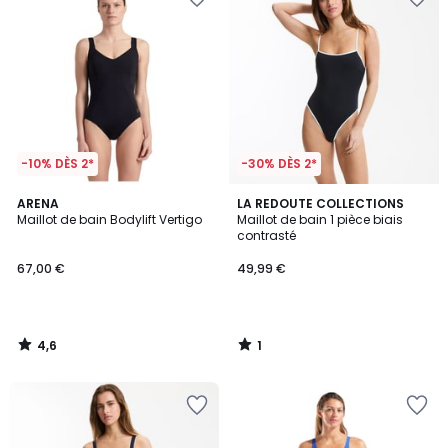
-10% DÈS 2*
-30% DÈS 2*
4,6
1
ARENA
LA REDOUTE COLLECTIONS
/ 5
/
Maillot de bain Bodylift Vertigo
Maillot de bain 1 pièce biais
5
contrasté
67,00 €
49,99 €
4,6
1
/
/
5
5