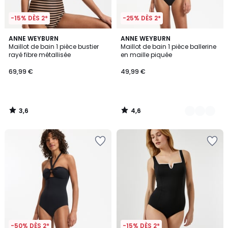
-15% DÈS 2*
-25% DÈS 2*
3,6
4,6
ANNE WEYBURN
2
ANNE WEYBURN
/ 5
/ 5
Maillot de bain 1 pièce bustier
Maillot de bain 1 pièce ballerine
Couleurs
rayé fibre métallisée
en maille piquée
69,99 €
49,99 €
3,6
4,6
/
/
5
5
-50% DÈS 2*
-15% DÈS 2*