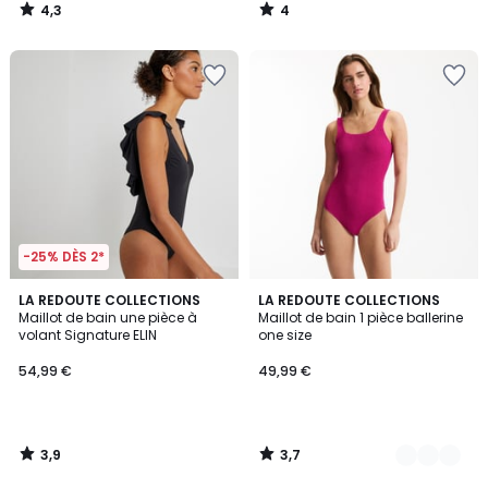
4,3
4
/
/
5
5
-25% DÈS 2*
3,9
3,7
LA REDOUTE COLLECTIONS
2
LA REDOUTE COLLECTIONS
/ 5
/ 5
Maillot de bain une pièce à
Maillot de bain 1 pièce ballerine
Couleurs
volant Signature ELIN
one size
54,99 €
49,99 €
3,9
3,7
/
/
5
5