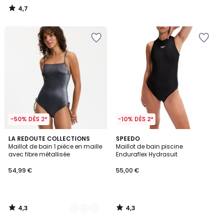
4,7
/
5
-50% DÈS 2*
-10% DÈS 2*
4,3
4,3
2
LA REDOUTE COLLECTIONS
SPEEDO
/ 5
/ 5
Maillot de bain 1 pièce en maille
Maillot de bain piscine
Couleurs
avec fibre métallisée
Enduraflex Hydrasuit
54,99 €
55,00 €
4,3
4,3
/
/