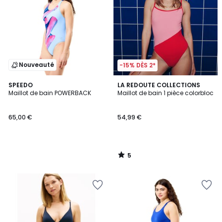
Nouveauté
-15% DÈS 2*
5
SPEEDO
LA REDOUTE COLLECTIONS
/
Maillot de bain POWERBACK
Maillot de bain 1 pièce colorbloc
5
65,00 €
54,99 €
5
/
5