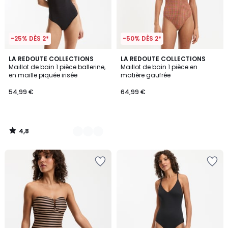
-25% DÈS 2*
-50% DÈS 2*
4,8
2
LA REDOUTE COLLECTIONS
LA REDOUTE COLLECTIONS
/ 5
Maillot de bain 1 pièce ballerine,
Maillot de bain 1 pièce en
Couleurs
en maille piquée irisée
matière gaufrée
54,99 €
64,99 €
4,8
/
5