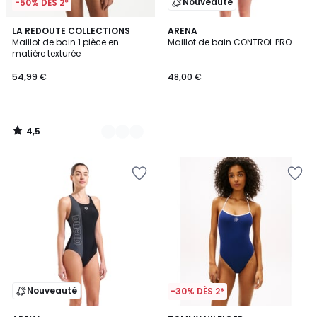
Nouveauté
-50% DÈS 2*
4,5
2
LA REDOUTE COLLECTIONS
ARENA
/ 5
Maillot de bain 1 pièce en
Maillot de bain CONTROL PRO
Couleurs
matière texturée
54,99 €
48,00 €
4,5
/
5
Nouveauté
-30% DÈS 2*