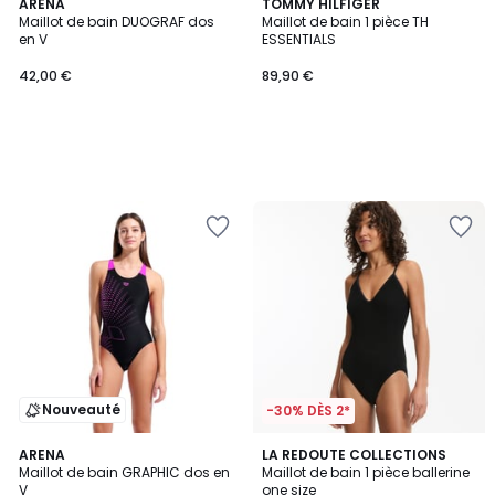
ARENA
TOMMY HILFIGER
Maillot de bain DUOGRAF dos
Maillot de bain 1 pièce TH
en V
ESSENTIALS
42,00 €
89,90 €
Nouveauté
-30% DÈS 2*
1
ARENA
LA REDOUTE COLLECTIONS
/
Maillot de bain GRAPHIC dos en
Maillot de bain 1 pièce ballerine
5
V
one size