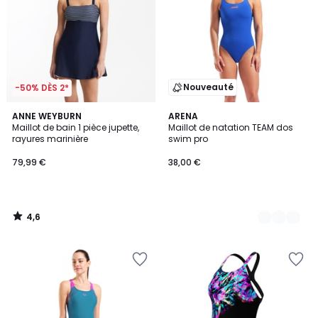
Nouveauté
-50% DÈS 2*
4,6
ANNE WEYBURN
2
ARENA
/ 5
Maillot de bain 1 pièce jupette,
Maillot de natation TEAM dos
Couleurs
rayures marinière
swim pro
79,99 €
38,00 €
4,6
/
5