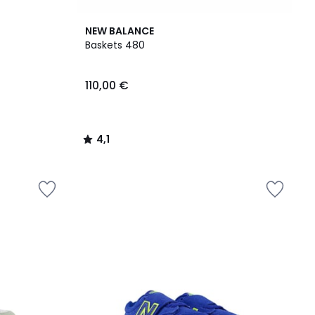
4,1
NEW BALANCE
/ 5
Baskets 480
110,00 €
4,1
/
5