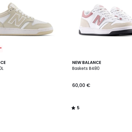
*
2
5
NCE
NEW BALANCE
Couleurs
/
0L
Baskets B480
5
60,00 €
5
/
5