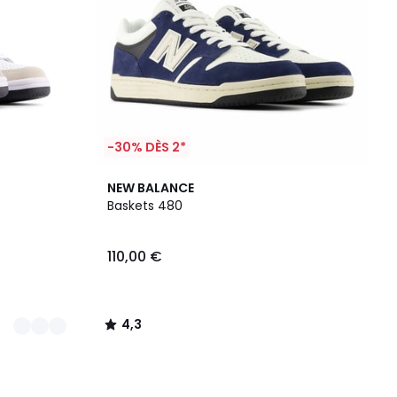
-30% DÈS 2*
4,3
NEW BALANCE
/ 5
Baskets 480
110,00 €
4,3
/
5