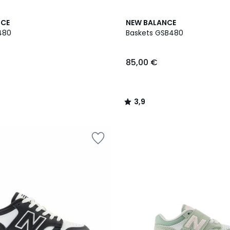
3,9
NCE
NEW BALANCE
/ 5
480
Baskets GSB480
85,00 €
3,9
/
5