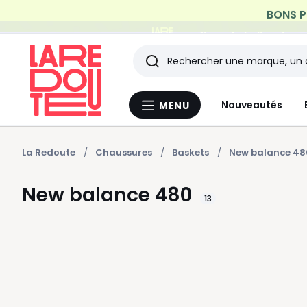
Profitez de la livraiso
Rechercher
Les
Nouveautés
MENU
Menu
derniers
La
Redoute
articles
La Redoute
Chaussures
Baskets
New balance 48
consultés
New balance 480
13