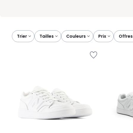
Trier
tailles
couleurs
prix
offr