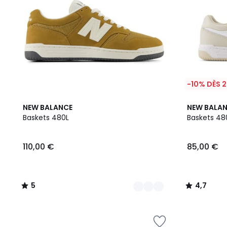
-10% DÈS 2
2
5
4,7
NEW BALANCE
NEW BALA
Couleurs
/
/ 5
Baskets 480L
Baskets 48
5
110,00 €
85,00 €
5
4,7
/
/
5
5