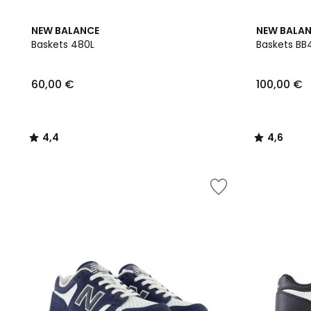
4,4
4,6
NEW BALANCE
NEW BALA
/ 5
/ 5
Baskets 480L
Baskets BB
60,00
60,00 €
100,00 €
€.
4,4
4,6
/
/
5
5