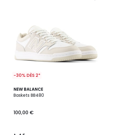
-30% DÈS 2*
4,5
NEW BALANCE
/ 5
Baskets BB480
100,00 €