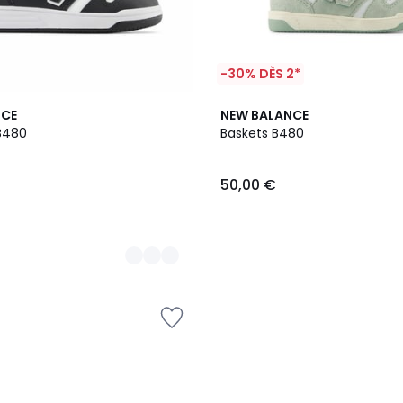
-30% DÈS 2*
NCE
NEW BALANCE
B480
Baskets B480
50,00 €