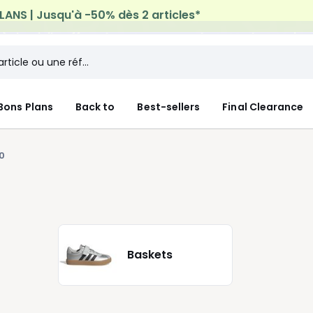
n à domicile offerte*
sur tous vos achats Mode & Maiso
Bons Plans
Back to
Best-sellers
Final Clearance
0
Baskets