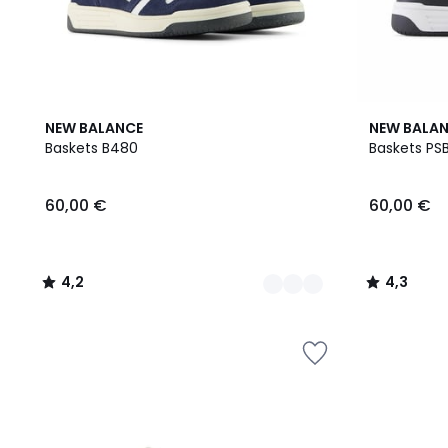
2
4,2
2
4,3
NEW BALANCE
NEW BALA
Couleurs
/ 5
Couleurs
/ 5
Baskets B480
Baskets PS
60,00 €
60,00 €
4,2
4,3
/
/
5
5