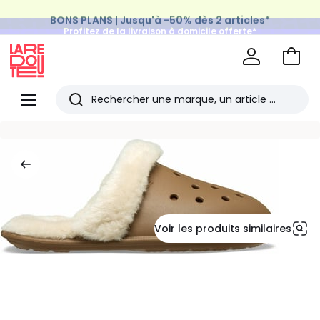
BONS PLANS | Jusqu'à -50% dès 2 articles*
Profitez de la livraison à domicile offerte*
sur tous vos achats Mode & Maison
Aller
au
La
panie
Redoute
Menu
Rechercher
Les
derniers
articles
consultés
Voir les produits similaires