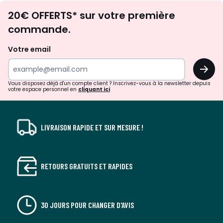
Envie
20€ OFFERTS* sur votre première
d'inspirations
commande.
et
de
Votre email
surprises?
OK
!
Vous disposez déjà d'un compte client ? Inscrivez-vous à la newsletter depuis
votre espace personnel en
cliquant ici
LIVRAISON RAPIDE ET SUR MESURE !
RETOURS GRATUITS ET RAPIDES
30 JOURS POUR CHANGER D'AVIS