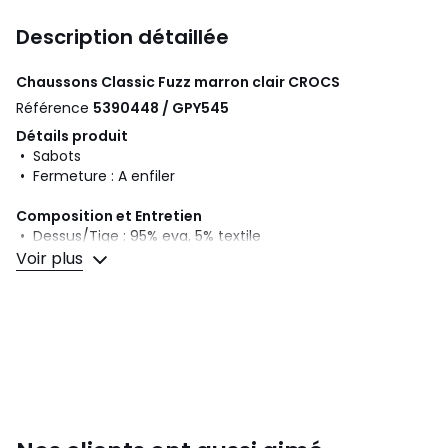
Description détaillée
Chaussons Classic Fuzz marron clair
CROCS
Référence
5390448 / GPY545
Détails produit
• Sabots
• Fermeture : A enfiler
Composition et Entretien
• Dessus/Tige : 95% eva, 5% textile
• Doublure : 100% eva
Voir plus
• Semelle intérieure : 100% eva
• Semelle extérieure : 100% eva
Couleurs
Marron Clair
Tailles
36/37, 37/38, 38/39, 39/40, 41/42, 42/43, 43/44,
45/46