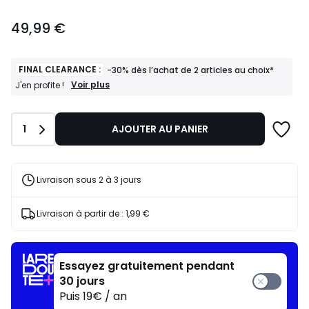
49,99
49,99 €
€.
FINAL CLEARANCE :
-30% dès l’achat de 2 articles au choix*
FINAL
Voir plus
J'en profite !
CLEARANCE
:
-30%
Quantité
1
AJOUTER AU PANIER
dès
l’achat
de
2
articles
Livraison sous 2 à 3 jours
au
choix*
J'en
Livraison à partir de :
1,99 €
profite
!
Essayez gratuitement pendant
30 jours
Puis 19€ / an