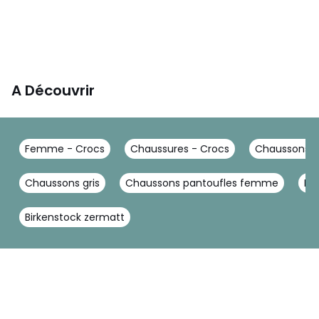
A Découvrir
Femme - Crocs
Chaussures - Crocs
Chaussons -
Chaussons gris
Chaussons pantoufles femme
Pa
Birkenstock zermatt