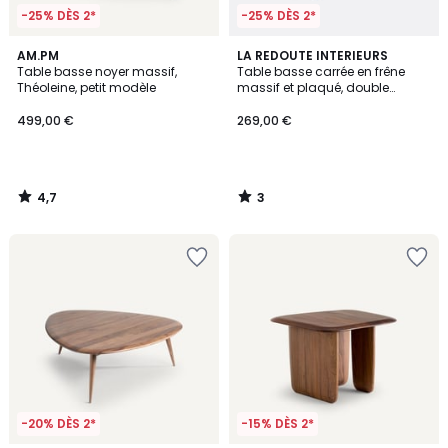
-25% DÈS 2*
-25% DÈS 2*
4,7
3
AM.PM
LA REDOUTE INTERIEURS
/ 5
/
Table basse noyer massif,
Table basse carrée en frêne
5
Théoleine, petit modèle
massif et plaqué, double
plateau, LUSSAN
499,00 €
269,00 €
4,7
3
/
/
5
5
-20% DÈS 2*
-15% DÈS 2*