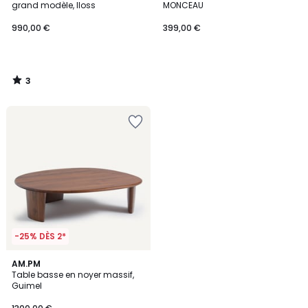
5
grand modèle, Iloss
MONCEAU
990,00 €
399,00 €
3
/
5
-25% DÈS 2*
1
AM.PM
/
Table basse en noyer massif,
5
Guimel