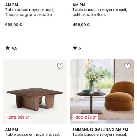
4,5
5
AM.PM
AM.PM
/ 5
/
Table basse noyer massif,
Table basse en noyer massif,
5
Théoleine, grand modèle
petit modèle, Iloss
659,00 €
459,00 €
4,5
5
/
/
5
5
-20% DÈS 2*
-20% DÈS 2*
3
AM.PM
EMMANUEL GALLINA X AM.PM
/
Table basse en noyer massif,
Table basse en noyer massif,