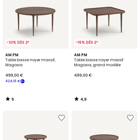
-10% DÈS 2*
-15% DÈS 2*
5
4,9
AM.PM
AM.PM
/
/ 5
Table basse noyer massif,
Table basse noyer massif
5
Magosia
Magosia, grand modèle
499,00 €
499,00 €
424,15 €
5
4,9
/
/
5
5