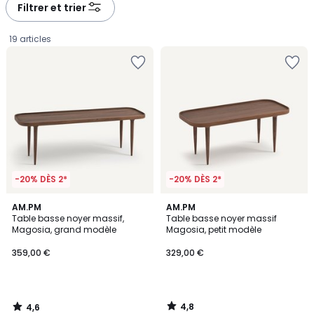
à
à
Filtrer et trier
gauche
droite
19 articles
-20% DÈS 2*
-20% DÈS 2*
4,6
4,8
AM.PM
AM.PM
/ 5
/ 5
Table basse noyer massif,
Table basse noyer massif
Magosia, grand modèle
Magosia, petit modèle
359,00
359,00 €
329,00 €
€.
4,8
4,6
/
/