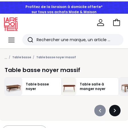
Profitez de la livraison à domicile offerte*
sur tous vos achats Mode & Maison
Aller
au
La
panie
Redoute
Menu
Rechercher
Les
...
derniers
Table basse
Table basse noyer massif
articles
Table basse noyer massif
consultés
Table basse
Table salle à
noyer
manger noyer
Précédent
Suivan
-
-
défiler
défiler