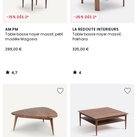
-15% DÈS 2*
-25% DÈS 2*
4,7
4
AM.PM
LA REDOUTE INTERIEURS
/ 5
/
Table basse noyer massif, petit
Table basse noyer massif,
5
modèle Magosia
Pokhara
299,00 €
325,00 €
4,7
4
/
/
5
5