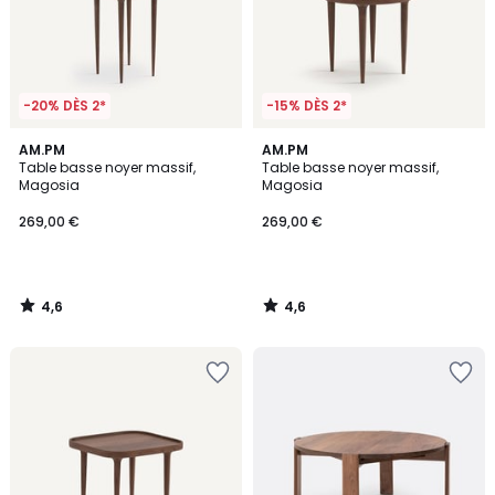
-20% DÈS 2*
-15% DÈS 2*
4,6
4,6
AM.PM
AM.PM
/ 5
/ 5
Table basse noyer massif,
Table basse noyer massif,
Magosia
Magosia
269,00 €
269,00 €
4,6
4,6
/
/
5
5