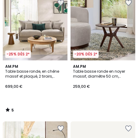
-25% DÈS 2*
-20% DÈS 2*
5
AM.PM
AM.PM
/
Table basse ronde, en chêne
Table basse ronde en noyer
5
massif et plaqué, 2 tiroirs,
massif, diamètre 50 cm,
SANARA
MARICIELO
699,00 €
259,00 €
5
/
5