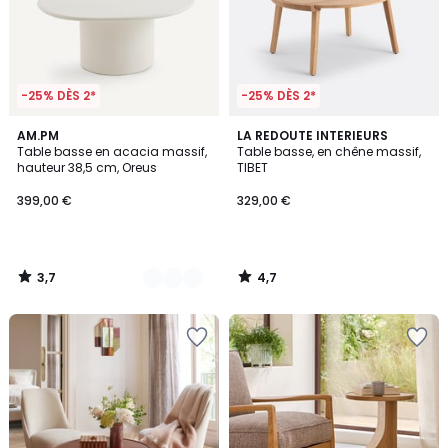
-25% DÈS 2*
-25% DÈS 2*
3,7
4,7
2
AM.PM
LA REDOUTE INTERIEURS
/ 5
/ 5
Table basse en acacia massif,
Table basse, en chêne massif,
Couleurs
hauteur 38,5 cm, Oreus
TIBET
399,00 €
329,00 €
3,7
4,7
/
/
5
5