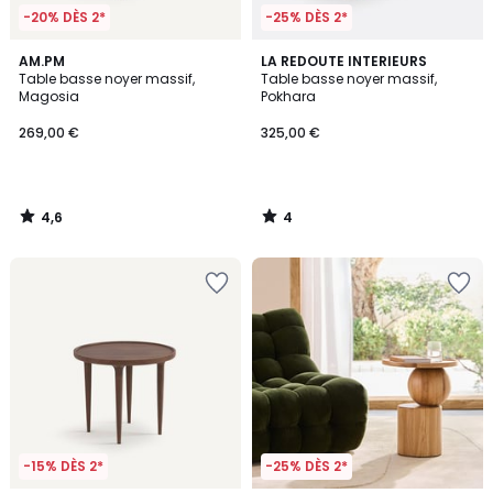
-20% DÈS 2*
-25% DÈS 2*
4,6
4
AM.PM
LA REDOUTE INTERIEURS
/ 5
/
Table basse noyer massif,
Table basse noyer massif,
5
Magosia
Pokhara
269,00 €
325,00 €
4,6
4
/
/
5
5
-15% DÈS 2*
-25% DÈS 2*