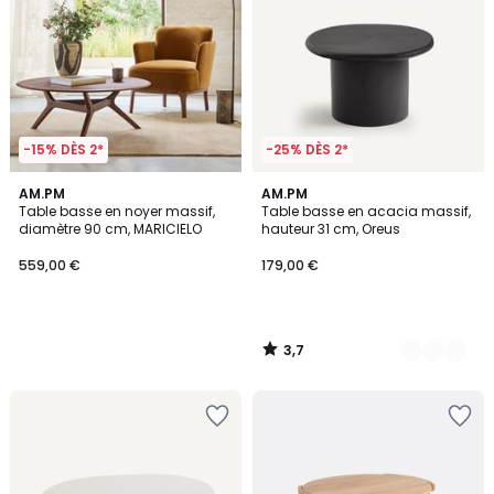
-15% DÈS 2*
-25% DÈS 2*
3,7
AM.PM
2
AM.PM
/ 5
Table basse en noyer massif,
Table basse en acacia massif,
Couleurs
diamètre 90 cm, MARICIELO
hauteur 31 cm, Oreus
559,00 €
179,00 €
3,7
/
5