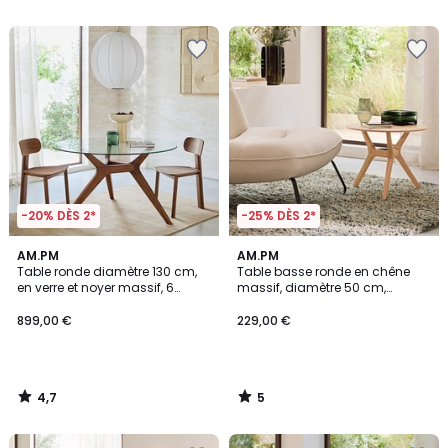
5
5
-20% DÈS 2*
-25% DÈS 2*
4,7
5
AM.PM
AM.PM
/ 5
/
Table ronde diamètre 130 cm,
Table basse ronde en chêne
5
en verre et noyer massif, 6
massif, diamètre 50 cm,
couverts, MARICIELO
MARICIELO
899,00 €
229,00 €
4,7
5
/
/
5
5