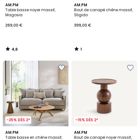
4,6
1
AM.PM
AM.PM
/ 5
/
Table basse noyer massif,
Bout de canapé chêne massif,
5
Magosia
Stigido
269,00 €
399,00 €
4,6
1
/
/
5
5
-25% DÈS 2*
-15% DÈS 2*
5
AM.PM
AM.PM
/
Table basse en chêne massif,
Bout de canapé noyer massif,