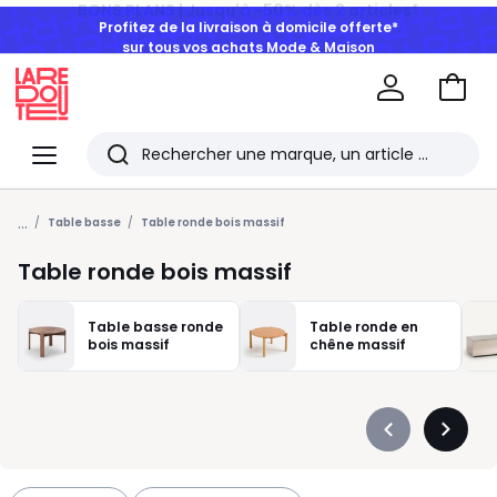
Profitez de la livraison à domicile offerte*
sur tous vos achats Mode & Maison
Aller
au
La
panie
Redoute
Menu
Rechercher
Les
...
derniers
Table basse
Table ronde bois massif
articles
Table ronde bois massif
consultés
Table basse ronde
Table ronde en
bois massif
chêne massif
Précédent
Suivan
-
-
défiler
défiler