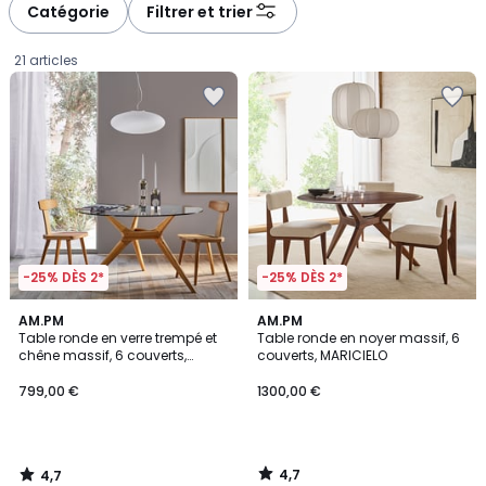
à
à
Catégorie
Filtrer et trier
gauche
droite
21 articles
-25% DÈS 2*
-25% DÈS 2*
4,7
4,7
AM.PM
AM.PM
/ 5
/ 5
Table ronde en verre trempé et
Table ronde en noyer massif, 6
chêne massif, 6 couverts,
couverts, MARICIELO
799,00
MARICIELO
799,00 €
1300,00 €
€.
4,7
4,7
/
/