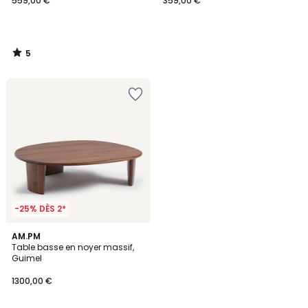
559,00 €
359,00 €
5
/
5
-25% DÈS 2*
1
AM.PM
/
Table basse en noyer massif,
5
Guimel
1300,00 €