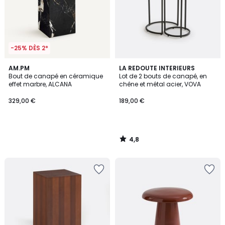
-25% DÈS 2*
4,8
AM.PM
LA REDOUTE INTERIEURS
/ 5
Bout de canapé en céramique
Lot de 2 bouts de canapé, en
effet marbre, ALCANA
chêne et métal acier, VOVA
329,00 €
189,00 €
4,8
/
5