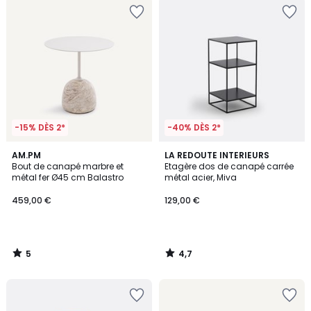
-15% DÈS 2*
-40% DÈS 2*
5
4,7
AM.PM
LA REDOUTE INTERIEURS
/
/ 5
Bout de canapé marbre et
Etagère dos de canapé carrée
5
métal fer Ø45 cm Balastro
métal acier, Miva
459,00 €
129,00 €
5
4,7
/
/
5
5