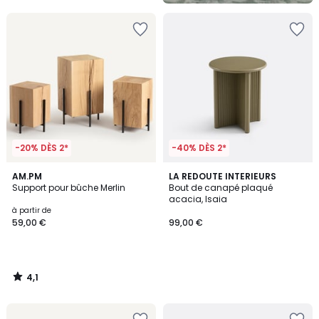
5
-20% DÈS 2*
-40% DÈS 2*
4,1
AM.PM
LA REDOUTE INTERIEURS
/ 5
Support pour bûche Merlin
Bout de canapé plaqué
acacia, Isaia
à partir de
59,00 €
99,00 €
4,1
/
5