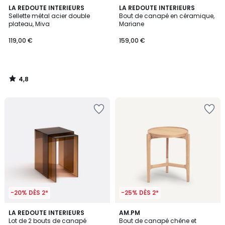
4,8
LA REDOUTE INTERIEURS
LA REDOUTE INTERIEURS
/ 5
Sellette métal acier double
Bout de canapé en céramique,
plateau, Miva
Mariane
119,00 €
159,00 €
4,8
/
5
-20% DÈS 2*
-25% DÈS 2*
4,7
4,6
2
LA REDOUTE INTERIEURS
AM.PM
/ 5
/ 5
Lot de 2 bouts de canapé
Bout de canapé chêne et
Couleurs