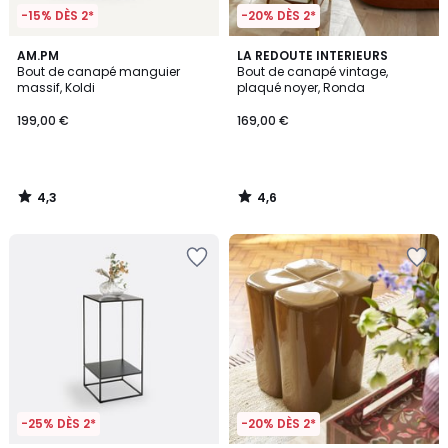
-15% DÈS 2*
-20% DÈS 2*
4,3
4,6
AM.PM
LA REDOUTE INTERIEURS
/ 5
/ 5
Bout de canapé manguier
Bout de canapé vintage,
massif, Koldi
plaqué noyer, Ronda
199,00 €
169,00 €
4,3
4,6
/
/
5
5
-25% DÈS 2*
-20% DÈS 2*