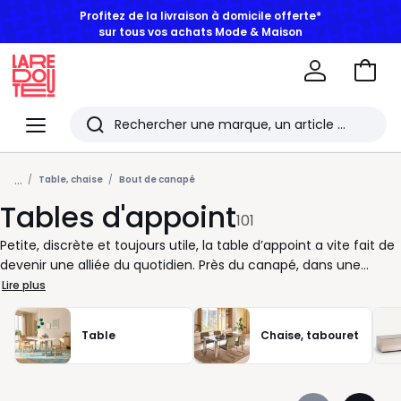
BONS PLANS | Jusqu'à -50% dès 2 articles*
Aller
au
La
panie
Redoute
Menu
Rechercher
Les
...
derniers
Table, chaise
Bout de canapé
Tables d'appoint
articles
101
consultés
Petite, discrète et toujours utile, la table d’appoint a vite fait de
devenir une alliée du quotidien. Près du canapé, dans une
entrée ou même à côté du lit, elle s’adapte à vos besoins et
Lire plus
s’installe là où vous avez besoin d’un espace supplémentaire.
Chez nous, chaque modèle est pensé pour trouver facilement
Table
Chaise, tabouret
sa place dans votre intérieur tout en lui apportant une touche
d’élégance. En bois pour une atmosphère douce, en métal pour
une note contemporaine ou avec un plateau en verre pour