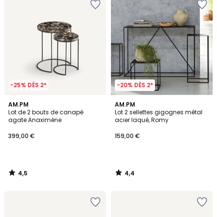
-25% DÈS 2*
-20% DÈS 2*
4,5
4,4
AM.PM
AM.PM
/ 5
/ 5
Lot de 2 bouts de canapé
Lot 2 sellettes gigognes métal
agate Anaximène
acier laqué, Romy
399,00 €
159,00 €
4,5
4,4
/
/
5
5