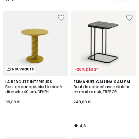
/
5
Nouveauté
-25% DÈS 2*
4,3
LA REDOUTE INTERIEURS
EMMANUEL GALLINA X AM.PM
/ 5
Bout de canapé, pied torsadé,
Bout de canapé avec plateau
diamètre 40 cm, DEHEN
en marbre noir, TREBOR
119,00 €
249,00 €
4,3
/
5