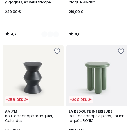
gigognes, en verre trempé
plaqué, Alyasa
teinté, MENDO
249,00 €
219,00 €
4,7
4,6
/
/
5
5
-25% DÈS 2*
-20% DÈS 2*
4,2
4
AM.PM
LA REDOUTE INTERIEURS
/ 5
Bout de canapé manguier,
Bout de canapé 3 pieds, finition
Couleurs
Calendes
laquée, RONIO