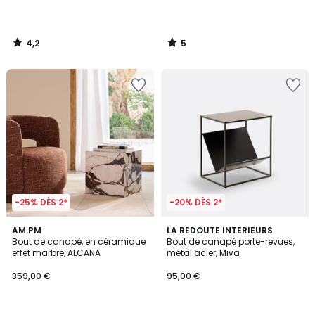
partir
de
139,00
4,2
5
€.
/
/
5
5
-25% DÈS 2*
-20% DÈS 2*
4,8
AM.PM
LA REDOUTE INTERIEURS
/ 5
Bout de canapé, en céramique
Bout de canapé porte-revues,
effet marbre, ALCANA
métal acier, Miva
359,00 €
95,00 €