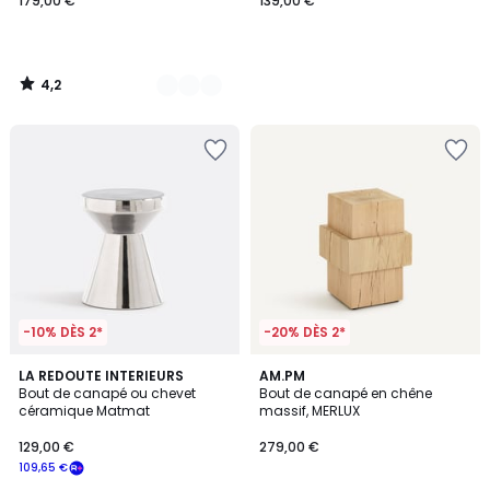
179,00 €
139,00 €
4,2
/
5
-10% DÈS 2*
-20% DÈS 2*
5
LA REDOUTE INTERIEURS
AM.PM
/
Bout de canapé ou chevet
Bout de canapé en chêne
5
céramique Matmat
massif, MERLUX
129,00 €
279,00 €
109,65 €