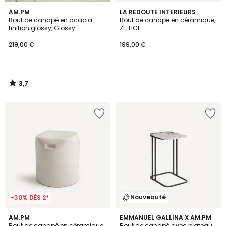
3,7
AM.PM
LA REDOUTE INTERIEURS
/ 5
Bout de canapé en acacia
Bout de canapé en céramique,
finition glossy, Glossy
ZELLIGE
219,00 €
199,00 €
3,7
/
5
Nouveauté
-30% DÈS 2*
5
AM.PM
EMMANUEL GALLINA X AM.PM
/
Bout de canapé en céramique
Bout de canapé avec plateau