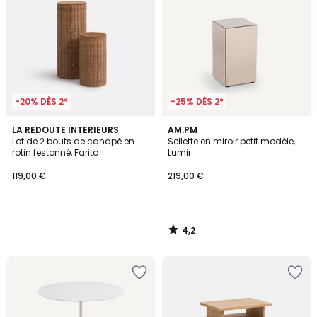
-20% DÈS 2*
-25% DÈS 2*
4,2
LA REDOUTE INTERIEURS
AM.PM
/ 5
Lot de 2 bouts de canapé en
Sellette en miroir petit modèle,
rotin festonné, Farito
Lumir
119,00 €
219,00 €
4,2
/
5