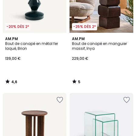
-20% DÈS 2*
-25% DÈS 2*
4,6
5
AM.PM
AM.PM
/ 5
/
Bout de canapé en métal fer
Bout de canapé en manguier
5
laqué, Brion
massif, Inya
139,00 €
229,00 €
4,6
5
/
/
5
5