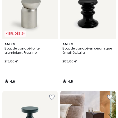
-15% DÈS 2*
4,6
4,5
AM.PM
AM.PM
/ 5
/ 5
Bout de canapé fonte
Bout de canapé en céramique
aluminium, Fraulino
émaillée, Lulla
219,00 €
209,00 €
4,6
4,5
/
/
5
5