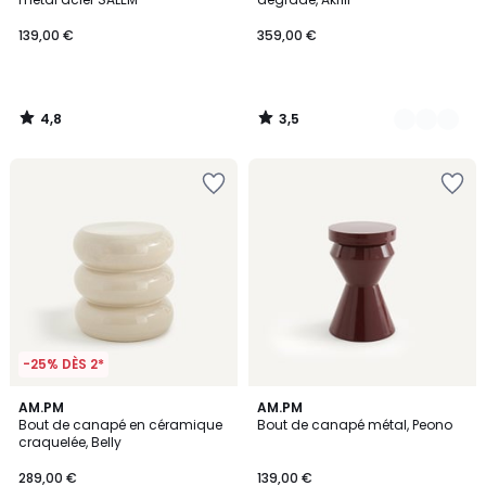
139,00 €
359,00 €
4,8
3,5
/
/
5
5
-25% DÈS 2*
4,9
AM.PM
AM.PM
/ 5
Bout de canapé en céramique
Bout de canapé métal, Peono
craquelée, Belly
289,00 €
139,00 €