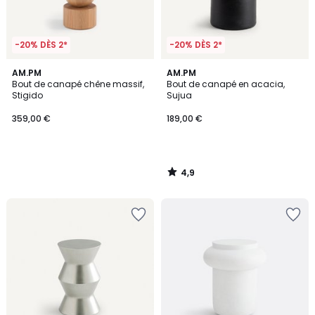
-20% DÈS 2*
-20% DÈS 2*
4,9
AM.PM
AM.PM
/ 5
Bout de canapé chêne massif,
Bout de canapé en acacia,
Stigido
Sujua
359,00 €
189,00 €
4,9
/
5