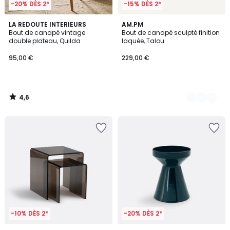
-20% DÈS 2*
-15% DÈS 2*
4,6
LA REDOUTE INTERIEURS
2
AM.PM
/ 5
Bout de canapé vintage
Bout de canapé sculpté finition
Couleurs
double plateau, Quilda
laquée, Talou
95,00 €
229,00 €
4,6
/
5
-10% DÈS 2*
-20% DÈS 2*