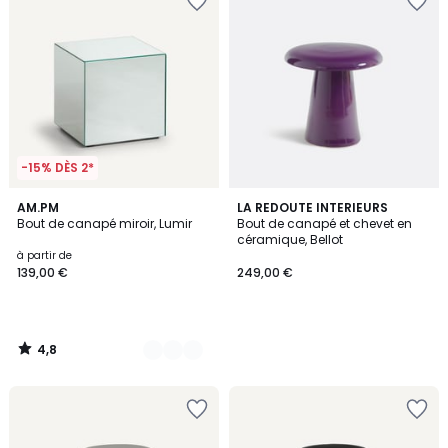
-15% DÈS 2*
4,8
2
AM.PM
LA REDOUTE INTERIEURS
/ 5
Bout de canapé miroir, Lumir
Bout de canapé et chevet en
Couleurs
céramique, Bellot
à partir de
139,00 €
249,00 €
4,8
/
5