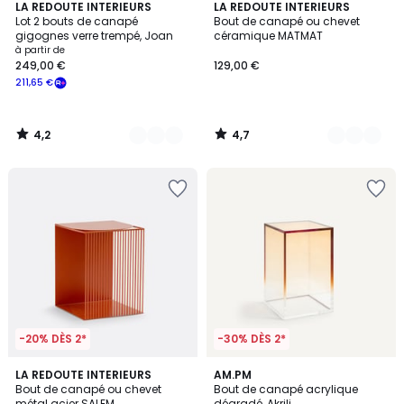
4,2
4,7
2
LA REDOUTE INTERIEURS
2
LA REDOUTE INTERIEURS
/ 5
/ 5
Lot 2 bouts de canapé
Bout de canapé ou chevet
Couleurs
Couleurs
gigognes verre trempé, Joan
céramique MATMAT
à partir de
249,00 €
129,00 €
211,65 €
4,2
4,7
/
/
5
5
-20% DÈS 2*
-30% DÈS 2*
4,8
3,5
LA REDOUTE INTERIEURS
2
AM.PM
/ 5
/ 5
Bout de canapé ou chevet
Bout de canapé acrylique
Couleurs
métal acier SALEM
dégradé, Akrili