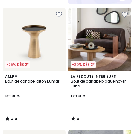
5
-25% DÈS 2*
-20% DÈS 2*
4,4
4
AM.PM
LA REDOUTE INTERIEURS
/ 5
/
Bout de canapé laiton Kumar
Bout de canapé plaqué noyer,
5
Dilba
189,00 €
179,00 €
4,4
4
/
/
5
5