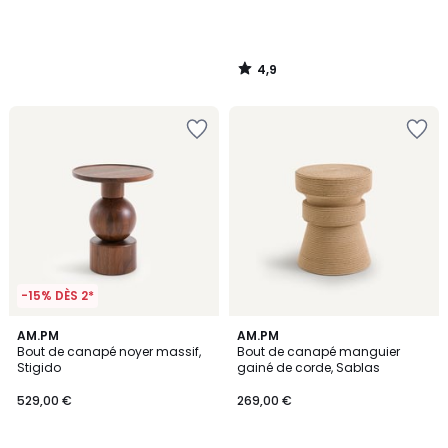
4,9
/
5
-15% DÈS 2*
5
5
AM.PM
AM.PM
/
/
Bout de canapé noyer massif,
Bout de canapé manguier
5
5
Stigido
gainé de corde, Sablas
529,00 €
269,00 €