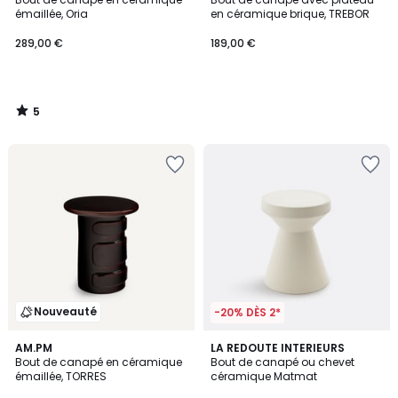
5
émaillée, Oria
en céramique brique, TREBOR
289,00 €
189,00 €
5
/
5
Nouveauté
-20% DÈS 2*
5
AM.PM
LA REDOUTE INTERIEURS
/
Bout de canapé en céramique
Bout de canapé ou chevet
5
émaillée, TORRES
céramique Matmat