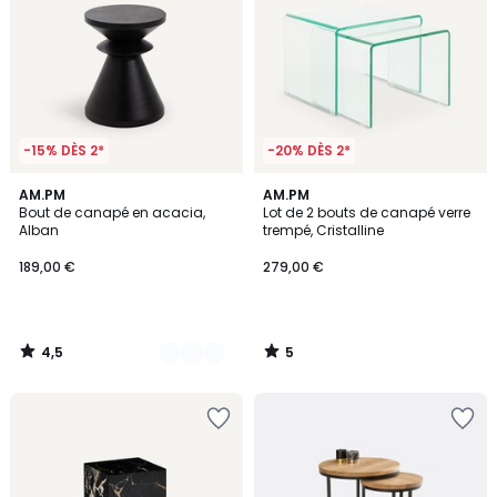
-15% DÈS 2*
-20% DÈS 2*
4,5
5
2
AM.PM
AM.PM
/ 5
/
Bout de canapé en acacia,
Lot de 2 bouts de canapé verre
Couleurs
5
Alban
trempé, Cristalline
189,00 €
279,00 €
4,5
5
/
/
5
5