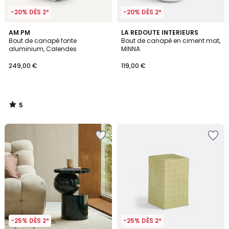
-20% DÈS 2*
-20% DÈS 2*
5
AM.PM
LA REDOUTE INTERIEURS
/
Bout de canapé fonte
Bout de canapé en ciment mat,
5
aluminium, Calendes
MINNA
249,00 €
119,00 €
5
/
5
-25% DÈS 2*
-25% DÈS 2*