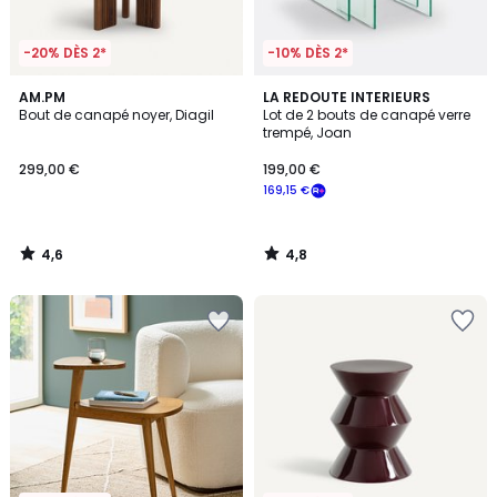
-20% DÈS 2*
-10% DÈS 2*
4,6
4,8
AM.PM
LA REDOUTE INTERIEURS
/ 5
/ 5
Bout de canapé noyer, Diagil
Lot de 2 bouts de canapé verre
trempé, Joan
299,00 €
199,00 €
169,15 €
4,6
4,8
/
/
5
5