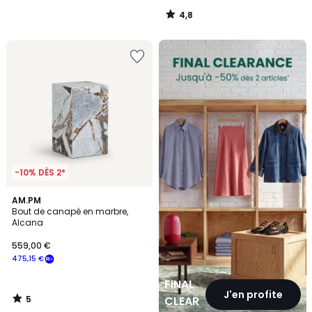
4,8
/
5
FINAL
CLEARANCE
-10% DÈS 2*
5
AM.PM
/
Bout de canapé en marbre,
5
Alcana
559,00 €
475,15 €
FINAL
J'en profite
5
CLEARANCE
/