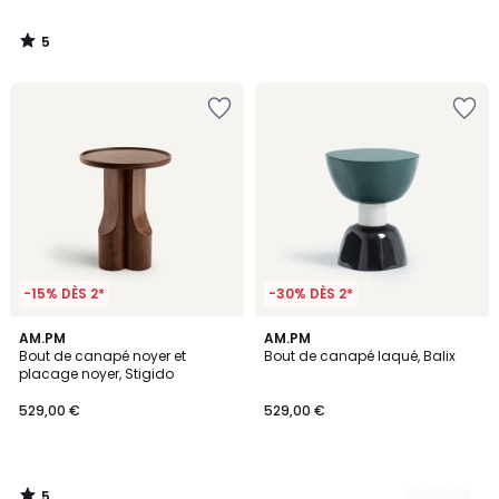
5
/
5
-15% DÈS 2*
-30% DÈS 2*
5
AM.PM
2
AM.PM
/
Bout de canapé noyer et
Bout de canapé laqué, Balix
Couleurs
5
placage noyer, Stigido
529,00 €
529,00 €
5