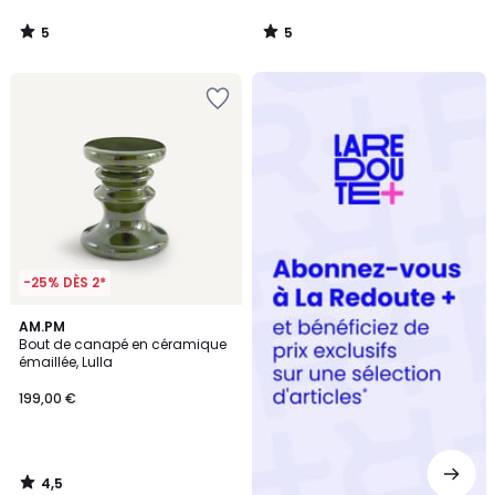
5
5
/
/
5
5
Redoute
+
-25% DÈS 2*
4,5
AM.PM
/ 5
Bout de canapé en céramique
émaillée, Lulla
199,00 €
4,5
/