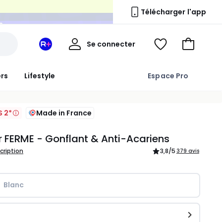
n
Télécharger l'app
Mon
Se connecter
Mon
Voir
Aller
compte
espace
ma
au
La
wishlist
panier
ers
Lifestyle
Espace Pro
Redoute
+
S 2*
Made in France
er FERME - Gonflant & Anti-Acariens
scription
3,8
/5
379 avis
Blanc