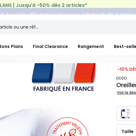
n à domicile offerte*
sur tous vos achats Mode & Maiso
Bons Plans
Final Clearance
Rangement
Best-sell
-10% DÈ
DODO
Oreill
Voir la de
Taille