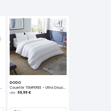
DODO
sin MOELLEUX - Doux & Anti-Acariens
Couette TEMPEREE - Ultra Douce & Anti-Acariens
69,99 €
dès