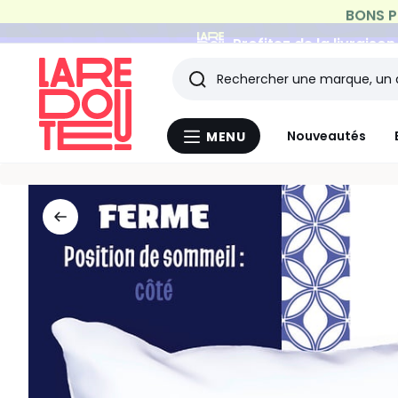
Profitez de la livraiso
Rechercher
Les
Nouveautés
MENU
Menu
derniers
La
Redoute
articles
consultés