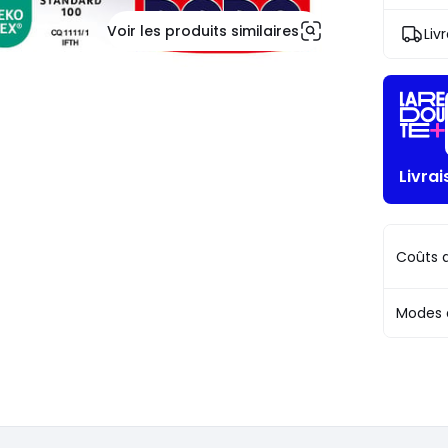
place
J'en
22,09
profite
Voir les produits similaires
Liv
€.
!
Livra
Coûts d
Modes 