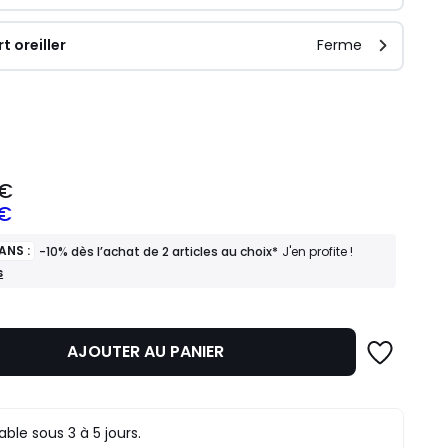
t oreiller
Ferme
ité
 €
 €
ANS :
-10% dès l’achat de 2 articles au choix*
J'en profite !
s
z
AJOUTER AU PANIER
mme
rable sous 3 à 5 jours.