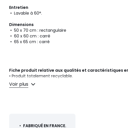
Entretien
• Lavable à 60°.
Dimensions
• 50 x 70 cm : rectangulaire
• 60 x 60 cm : carré
• 65 x 65 cm : carré
Fiche produit relative aux qualités et caractéristiques
• Produit totalement recyclable.
Voir plus
Couleurs
Blanc
Tailles
2 x 50 x 70 cm, 2 x 60 x 60 cm, 2 x 65 x 65 cm, 50 
•
FABRIQUÉ EN FRANCE.