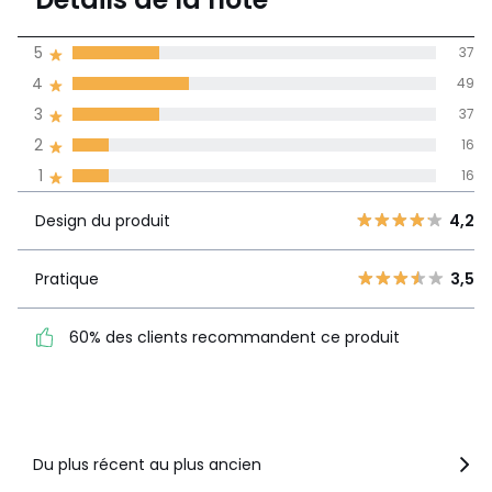
155 avis
de moyenne
5
37
obtenue sur
4
49
l'ensemble des
pays
3
37
2
16
Avis 100% certifiés,
1
16
La Redoute s'engage
Design du
5
37
4,2
Design du produit
4,2
produit
4
49
3
37
Pratique
3,5
Pratique
3,5
2
16
60% des clients
1
16
60% des clients recommandent ce produit
recommandent ce produit
Voir le détail de la note
Du plus récent au plus ancien