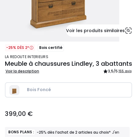
Voir les produits similaires
-25% DÈS 2*
Bois certifié
LA REDOUTE INTERIEURS
Meuble à chaussures Lindley, 3 abattants
Voir la description
3,5
/5
155 avis
Bois Foncé
399,00
399,00 €
€.
BONS PLANS :
-25% dès l’achat de 2 articles au choix*
J'en