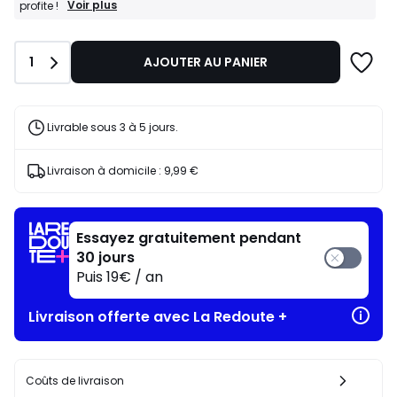
BONS
Voir plus
profite !
PLANS
:
-25%
Quantité
1
AJOUTER AU PANIER
dès
l’achat
de
2
articles
Livrable sous 3 à 5 jours.
au
choix*
J'en
Livraison à domicile :
9,99 €
profite
!
Essayez gratuitement pendant
30 jours
Puis 19€ / an
Livraison offerte avec La Redoute +
Coûts de livraison