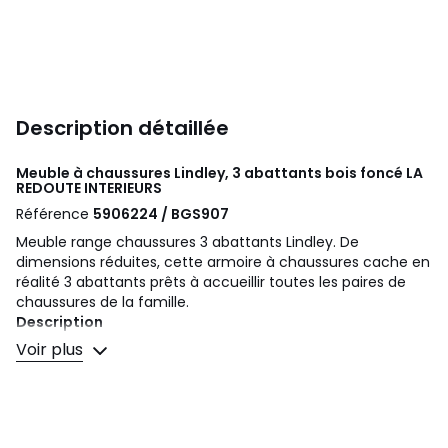
Description détaillée
Meuble à chaussures Lindley, 3 abattants bois foncé
LA
REDOUTE INTERIEURS
Référence
5906224 / BGS907
Meuble range chaussures 3 abattants Lindley. De
dimensions réduites, cette armoire à chaussures cache en
réalité 3 abattants prêts à accueillir toutes les paires de
chaussures de la famille.
Description
• 3 abattants
Voir plus
• Pour 30 paires de chaussures
• Pin massif teinté chêne vieilli.
• Finition vernis nitrocellulosique.
• Capacité : 30 paires de chaussures (pointure 38, sans
talon et non montante)