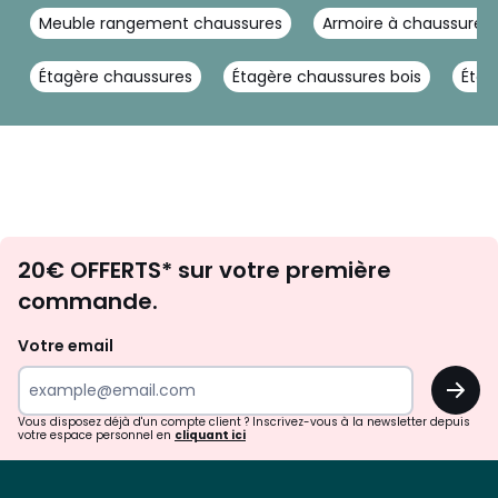
Meuble rangement chaussures
Armoire à chaussures 
Étagère chaussures
Étagère chaussures bois
Étag
Envie
20€ OFFERTS* sur votre première
d'inspirations
commande.
et
de
Votre email
surprises?
OK
!
Vous disposez déjà d'un compte client ? Inscrivez-vous à la newsletter depuis
votre espace personnel en
cliquant ici