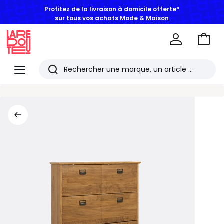
Profitez de la livraison à domicile offerte*
sur tous vos achats Mode & Maison
Aller
au
La
panie
Redoute
Menu
Rechercher
Les
derniers
articles
consultés