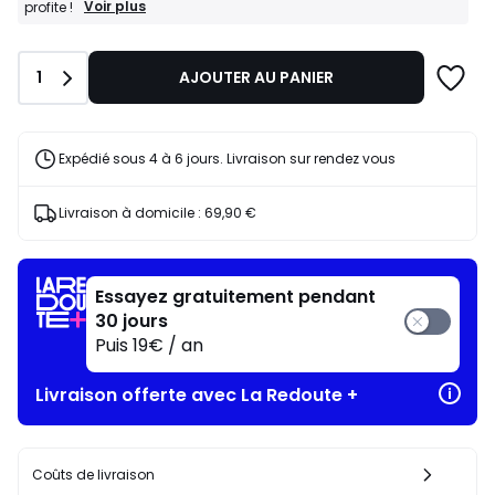
BONS
Voir plus
profite !
PLANS
:
-20%
Quantité
1
AJOUTER AU PANIER
dès
l’achat
de
2
articles
Expédié sous 4 à 6 jours. Livraison sur rendez vous
au
choix*
J'en
Livraison à domicile :
69,90 €
profite
!
Essayez gratuitement pendant
30 jours
Puis 19€ / an
Livraison offerte avec La Redoute +
Coûts de livraison