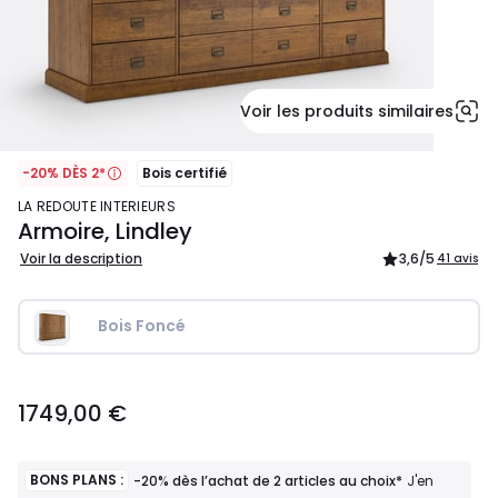
Voir les produits similaires
-20% DÈS 2*
Bois certifié
LA REDOUTE INTERIEURS
Armoire, Lindley
Voir la description
3,6
/5
41 avis
Bois Foncé
1749,00
1749,00 €
€.
BONS PLANS :
-20% dès l’achat de 2 articles au choix*
J'en