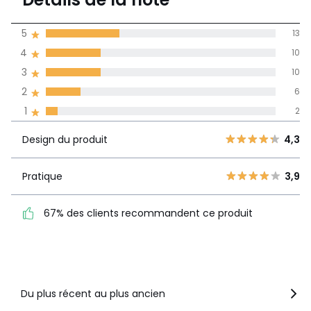
41 avis
de moyenne
5
13
obtenue sur
4
10
l'ensemble des
pays
3
10
2
6
Avis 100% certifiés,
1
2
La Redoute s'engage
Design du
5
13
4,3
Design du produit
4,3
produit
4
10
3
10
Pratique
3,9
Pratique
3,9
2
6
67% des clients
1
2
67% des clients recommandent ce produit
recommandent ce produit
Voir le détail de la note
Du plus récent au plus ancien