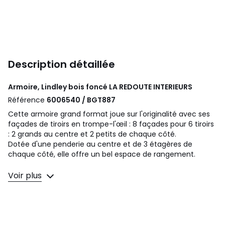
Description détaillée
Armoire, Lindley bois foncé
LA REDOUTE INTERIEURS
Référence
6006540 / BGT887
Cette armoire grand format joue sur l'originalité avec ses
façades de tiroirs en trompe-l'œil : 8 façades pour 6 tiroirs
: 2 grands au centre et 2 petits de chaque côté.
Dotée d'une penderie au centre et de 3 étagères de
chaque côté, elle offre un bel espace de rangement.
Description
Voir plus
• Au centre : 2 portes avec penderie + 2 larges tiroirs dans
le bas
• A chaque extrémité : 1 porte lingère avec 3 étagères + 2
tiroirs dans le bas
• En pin massif finition vernis nitrocellulosique