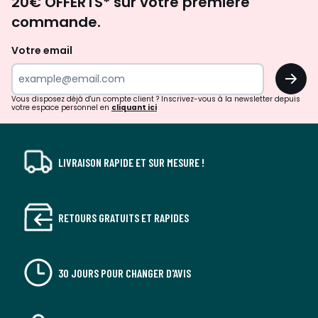
20€ OFFERTS* sur votre première
d'inspirations
commande.
et
de
Votre email
surprises?
OK
!
Vous disposez déjà d'un compte client ? Inscrivez-vous à la newsletter depuis
votre espace personnel en
cliquant ici
LIVRAISON RAPIDE ET SUR MESURE !
RETOURS GRATUITS ET RAPIDES
30 JOURS POUR CHANGER D'AVIS