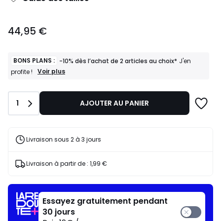
44,95
44,95 €
€.
BONS PLANS :
-10% dès l’achat de 2 articles au choix*
J'en
BONS
Voir plus
profite !
PLANS
:
-10%
Quantité
1
AJOUTER AU PANIER
dès
l’achat
de
2
articles
Livraison sous 2 à 3 jours
au
choix*
J'en
Livraison à partir de :
1,99 €
profite
!
Essayez gratuitement pendant
30 jours