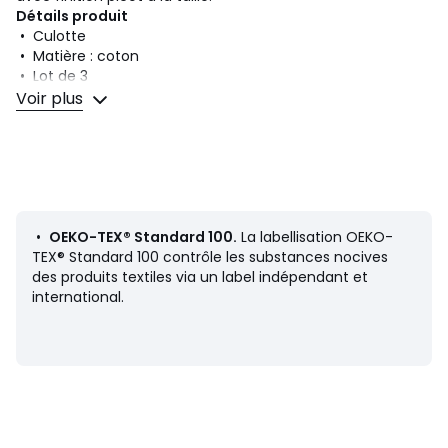
Détails produit
• Culotte
• Matière : coton
• Lot de 3
• Lot multicolore rose comprenant : 1 rose pâle, 1 rose vif, 1
Voir plus
rose foncé.
• Pour les lots blanc, nacre et noir : 3 slips du même
coloris.
Composition et Entretien
• 95% coton, 5% élasthanne
• Pour l'entretien, merci de vous référer aux indications
•
OEKO-TEX® Standard 100.
La labellisation OEKO-
figurant sur l'étiquette du produit
TEX® Standard 100 contrôle les substances nocives
des produits textiles via un label indépendant et
international.
Fiche produit relative aux qualités et caractéristiques
environnementales
• Origine de fabrication (tissage, teinture, impression,
confection) : Chine
Dernière mise à jour des informations : 02/04/2026