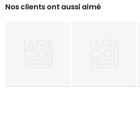
Nos clients ont aussi aimé
Couleurs
Blanc, Noir, Peau
Tailles
40 FR - 38 EU, 42 FR - 40 EU, 44 FR - 42 EU, 46 FR -
44 EU, 48 FR - 46 EU, 50 FR - 48 EU, 52 FR - 50 EU, 54 FR - 52
EU, 56 FR - 54 EU, 58 FR - 56 EU, 60 FR - 58 EU, 62 FR - 60 EU