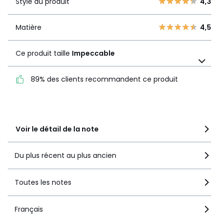
Style du produit
4,3
Style du
4,3
2
5
produit
1
5
Matière
4,5
Matière
4,5
Ce produit taille
Impeccable
Ce produit taille
Impeccable
89% des clients recommandent ce produit
89% des clients
recommandent ce produit
Voir le détail de la note
Du plus récent au plus ancien
Toutes les notes
Français