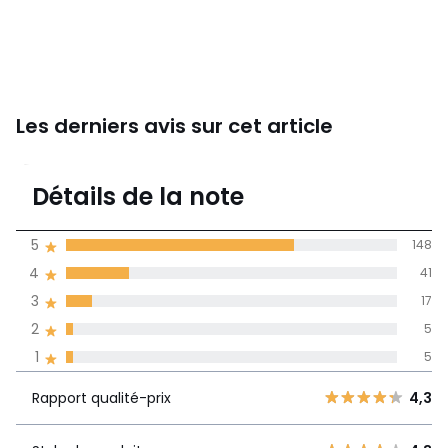
Les derniers avis sur cet article
4,5
Détails de la note
216 avis
de moyenne
5
148
obtenue sur
4
41
l'ensemble des
pays
3
17
2
5
Avis 100% certifiés,
1
5
La Redoute s'engage
Rapport
5
148
4,3
Rapport qualité-prix
4,3
qualité-prix
4
41
3
17