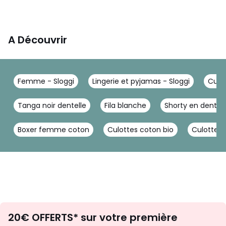
A Découvrir
Femme - Sloggi
Lingerie et pyjamas - Sloggi
Culot
Tanga noir dentelle
Fila blanche
Shorty en dentell
Boxer femme coton
Culottes coton bio
Culotte g
Envie
20€ OFFERTS* sur votre première
d'inspirations