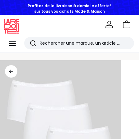
sur tous vos achats Mode & Maison
Aller
au
La
panie
Redoute
Menu
Rechercher
Les
derniers
articles
consultés